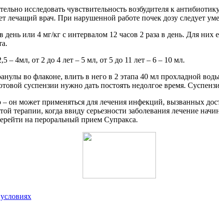
тельно исследовать чувствительность возбудителя к антибиотику
еляет лечащий врач. При нарушенной работе почек дозу следует ум
 в день или 4 мг/кг с интервалом 12 часов 2 раза в день. Для ни
та.
– 4мл, от 2 до 4 лет – 5 мл, от 5 до 11 лет – 6 – 10 мл.
нулы во флаконе, влить в него в 2 этапа 40 мл прохладной воды
товой суспензии нужно дать постоять недолгое время. Суспензи
 – он может применяться для лечения инфекций, вызванных дос
той терапии, когда ввиду серьезности заболевания лечение нач
перейти на пероральный прием Супракса.
 условиях