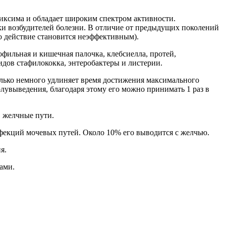
иксима и обладает широким спектром активности.
ки возбудителей болезни. В отличие от предыдущих поколений
го действие становится неэффективным).
фильная и кишечная палочка, клебсиелла, протей,
идов стафилококка, энтеробактеры и листерии.
олько немного удлиняет время достижения максимального
лувыведения, благодаря этому его можно принимать 1 раз в
, желчные пути.
фекций мочевых путей. Около 10% его выводится с желчью.
я.
ами.