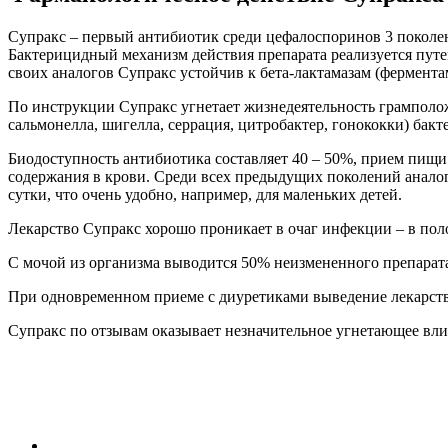
Супракс – первый антибиотик среди цефалоспоринов 3 поколен
Бактерицидный механизм действия препарата реализуется путе
своих аналогов Супракс устойчив к бета-лактамазам (фермента
По инструкции Супракс угнетает жизнедеятельность грамполож
сальмонелла, шигелла, серрация, цитробактер, гонококки) бак
Биодоступность антибиотика составляет 40 – 50%, прием пищи
содержания в крови. Среди всех предыдущих поколений аналог
сутки, что очень удобно, например, для маленьких детей.
Лекарство Супракс хорошо проникает в очаг инфекции – в поло
С мочой из организма выводится 50% неизмененного препарата
При одновременном приеме с диуретиками выведение лекарства 
Супракс по отзывам оказывает незначительное угнетающее вл