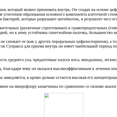
ия, который можно принимать внутрь. Он создан на основе цеф
м угнетения образования основного компонента клеточной стен
м бактерий, которые разрушают антибиотик, в результате чего е
ительных (различные стрептококки) и грамотрицательных (гемо
терий, но к нему устойчивы синегнойная палочка, большинство в
 не снижает ее (как у других пероральных цефалоспоринов), а т
ов Супракса для приема внутрь он имеет наибольший период по
сть среднего уха, придаточные пазухи носа, миндалины, легкие
, благодаря чему он оказался высокоэффективным в лечении ин
замедляется, в крови дольше остается высокая его концентраци
ияние на микрофлору кишечника по сравнению со своими аналог