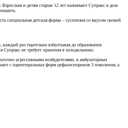
. Взрослым и детям старше 12 лет назначают Супракс в дозе
еньшить.
х есть специальная детская форма – суспензия со вкусом свежей
, каждый раз тщательно взбалтывая до образования
я Супракс не требует хранения в холодильнике.
таточно агрессивными возбудителями, в амбулаторных
инают с парентеральных форм цефалоспоринов 3 поколения, а