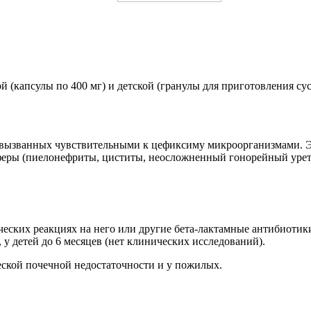
й (капсулы по 400 мг) и детской (гранулы для приготовления сус
 вызванных чувствительными к цефиксиму микроорганизмами. Э
еры (пиелонефриты, циститы, неосложненный гонорейный урет
ческих реакциях на него или другие бета-лактамные антибиоти
 у детей до 6 месяцев (нет клинических исследований).
ской почечной недостаточности и у пожилых.