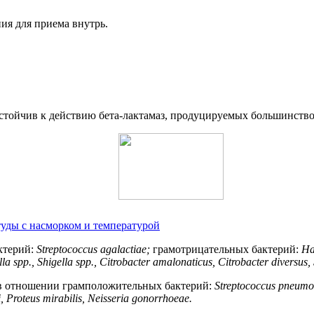
ия для приема внутрь.
устойчив к действию бета-лактамаз, продуцируемых большинств
туды с насморком и температурой
ктерий:
Streptococcus agalactiae;
грамотрицательных бактерий:
Ha
la spp., Shigella spp., Citrobacter amalonaticus, Citrobacter diversus,
 в отношении грамположительных бактерий:
Streptococcus pneum
, Proteus mirabilis, Neisseria gonorrhoeae.