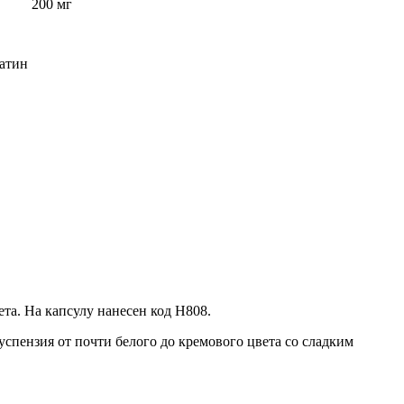
200 мг
атин
та. На капсулу нанесен код Н808.
успензия от почти белого до кремового цвета со сладким