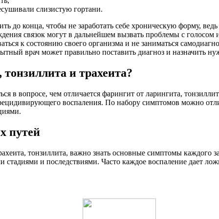
ть,
есушивали слизистую гортани.
ить до конца, чтобы не заработать себе хроническую форму, вед
ждения связок могут в дальнейшем вызвать проблемы с голосом 
ься к состоянию своего организма и не заниматься самодиагн
пытный врач может правильно поставить диагноз и назначить ну
 тонзиллита и трахеита?
ся в вопросе, чем отличается фарингит от ларингита, тонзиллит
рецидивирующего воспаления. По набору симптомов можно отли
циями.
х путей
трахеита, тонзиллита, важно знать основные симптомы каждого з
ми стадиями и последствиями. Часто каждое воспаление дает л