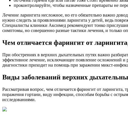
об очень горячей еде или питье тоже стоит временно забы
проконтролируйте, чтобы назначенные препараты не пер
Лечение ларингита несложное, но его обязательно важно довод
нужно следить за проявлениями ларингита у детей, ведь повре
Специалисты клиники Аксимед рекомендуют тонко прислушиват
симптомы, но совершенно разные тактики лечения, и только о
Чем отличается фарингит от ларингита,
При обострениях в верхних дыхательных путях важно разбирать
эффективное лечение, исключающее появление осложнений и 
диагностики приходит на помощь при заражении микст-инфек
Виды заболеваний верхних дыхательны
Рассматривая вопрос, чем отличается фарингит от ларингита, 
поражения гортани, виду инфекции, способам борьбы с остры
исследованиями.