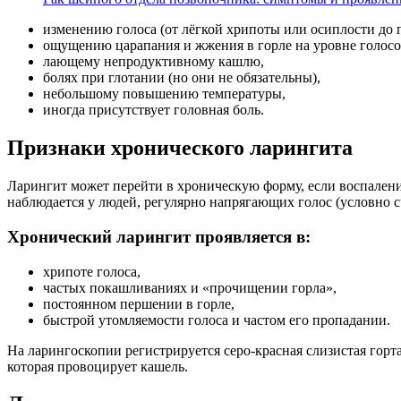
изменению голоса (от лёгкой хрипоты или осиплости до 
ощущению царапания и жжения в горле на уровне голосо
лающему непродуктивному кашлю,
болях при глотании (но они не обязательны),
небольшому повышению температуры,
иногда присутствует головная боль.
Признаки хронического ларингита
Ларингит может перейти в хроническую форму, если воспаление
наблюдается у людей, регулярно напрягающих голос (условно 
Хронический ларингит проявляется в:
хрипоте голоса,
частых покашливаниях и «прочищении горла»,
постоянном першении в горле,
быстрой утомляемости голоса и частом его пропадании.
На ларингоскопии регистрируется серо-красная слизистая горт
которая провоцирует кашель.