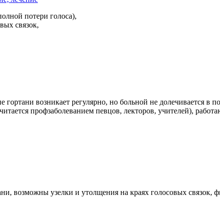
полной потери голоса),
вых связок,
 гортани возникает регулярно, но больной не долечивается в пол
считается профзаболеванием певцов, лекторов, учителей), рабо
ани, возможны узелки и утолщения на краях голосовых связок, ф