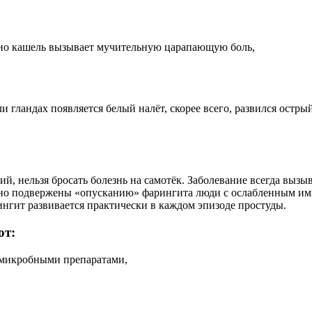
, но кашель вызывает мучительную царапающую боль,
и гландах появляется белый налёт, скорее всего, развился остры
й, нельзя бросать болезнь на самотёк. Заболевание всегда вызыв
но подвержены «опусканию» фарингита люди с ослабленным имм
ингит развивается практически в каждом эпизоде простуды.
ют:
омикробными препаратами,