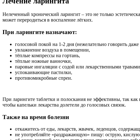
Лечение ларингита
Нелеченный хронический ларингит – это не только эстетическа
может переродиться в воспаление лёгких.
При ларингите назначают:
голосовой покой на 1-2 дня (нежелательно говорить даже
увлажнение воздуха в помещении,
тёплые компрессы на гортань,
тёплые ножные ванночки,
паровые ингаляции с содой или лекарственными травами (
успокаивающие пастилки,
противомикробные спреи.
При ларингите таблетки и полоскания не эффективны, так как 
чтобы капельки лекарства долетели до голосовых связок.
Также на время болезни
откажитесь от еды, лекарств, жвачек, леденцов, содержащ
не употребляйте «раздражающую» пищу: острую, кислую и