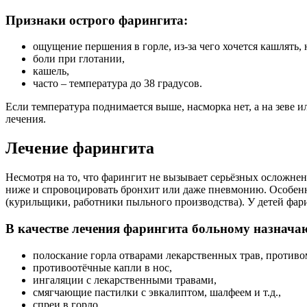
Признаки острого фарингита:
ощущение першения в горле, из-за чего хочется кашлять
боли при глотании,
кашель,
часто – температура до 38 градусов.
Если температура поднимается выше, насморка нет, а на зеве ил
лечения.
Лечение фарингита
Несмотря на то, что фарингит не вызывает серьёзных осложнени
ниже и спровоцировать бронхит или даже пневмонию. Особен
(курильщики, работники пыльного производства). У детей фар
В качестве лечения фарингита больному назнача
полоскание горла отварами лекарственных трав, против
противоотёчные капли в нос,
ингаляции с лекарственными травами,
смягчающие пастилки с эвкалиптом, шалфеем и т.д.,
спреи в горло,