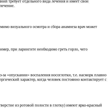
яний требует отдельного вида лечения и имеет свои
лечение.
мимо визуального осмотра и сбора анамнеза врач может
имер, при ларингите необходимо греть горло, чего
з-за «опускании» воспаления носоглотки, т.е. насморк плавно
ергический характер, когда человек постоянно контактирует с
тверстие из ротовой полости в глотку) имеют ярко-красный