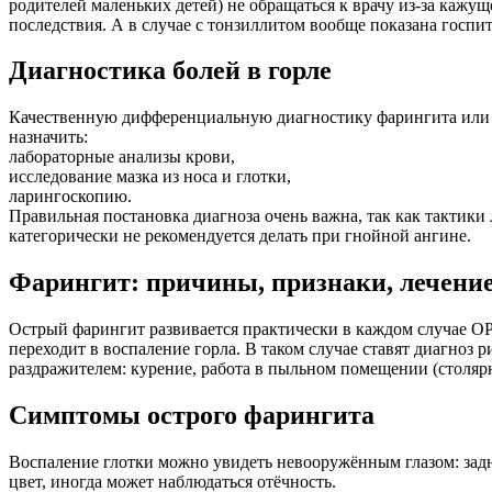
родителей маленьких детей) не обращаться к врачу из-за кажущ
последствия. А в случае с тонзиллитом вообще показана госпи
Диагностика болей в горле
Качественную дифференциальную диагностику фарингита или л
назначить:
лабораторные анализы крови,
исследование мазка из носа и глотки,
ларингоскопию.
Правильная постановка диагноза очень важна, так как тактики 
категорически не рекомендуется делать при гнойной ангине.
Фарингит: причины, признаки, лечени
Острый фарингит развивается практически в каждом случае ОРЗ
переходит в воспаление горла. В таком случае ставят диагноз 
раздражителем: курение, работа в пыльном помещении (столярны
Симптомы острого фарингита
Воспаление глотки можно увидеть невооружённым глазом: задня
цвет, иногда может наблюдаться отёчность.