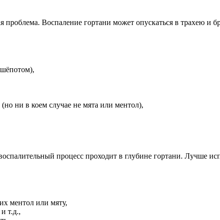
я проблема. Воспаление гортани может опускаться в трахею и б
 шёпотом),
но ни в коем случае не мята или ментол),
воспалительный процесс проходит в глубине гортани. Лучше испо
их ментол или мяту,
 т.д.,