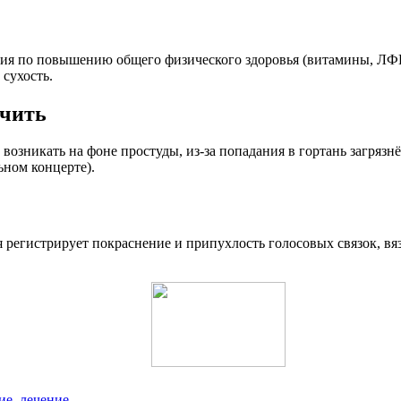
ия по повышению общего физического здоровья (витамины, ЛФК,
 сухость.
ечить
возникать на фоне простуды, из-за попадания в гортань загрязн
ьном концерте).
 регистрирует покраснение и припухлость голосовых связок, вя
ие, лечение