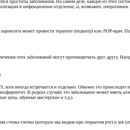
ейся простоты заболевания. На самом деле, каждое из этих состо
тализация в инфекционное отделение, и, возможно, оперативное 
арингита может провести терапевт (педиатр) или ЛОР-врач. По
лечения этих заболеваний могут противоречить друг другу. Напр
е
, хотя иногда встречается и отдельно. Обычно это происходит и
ринофарингит. В редких случаях это заболевание может иметь алл
е цеха, обувные мастерские и т.д.).
я стенка глотки (которую мы видим при открытом рте) и зев (о