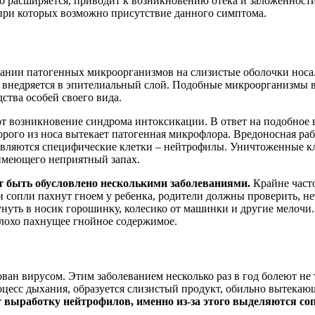
ко расширяется, приводит к возникновению отека и заложенност
при которых возможно присутствие данного симптома.
ании патогенных микроорганизмов на слизистые оболочки носа.
х внедряется в эпителиальный слой. Подобные микроорганизмы 
ства особей своего вида.
т возникновение синдрома интоксикации. В ответ на подобное
орого из носа вытекает патогенная микрофлора. Вредоносная ра
равляются специфические клетки – нейтрофилы. Уничтоженные 
 имеющего неприятный запах.
т быть обусловлено несколькими заболеваниями.
Крайне част
 сопли пахнут гноем у ребенка, родители должны проверить, не
унуть в носик горошинку, колесико от машинки и другие мелочи. 
плохо пахнущее гнойное содержимое.
ван вирусом. Этим заболеванием несколько раз в год болеют не 
оцесс дыхания, образуется слизистый продукт, обильно вытекаю
т выработку нейтрофилов, именно из-за этого выделяются соп