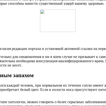
оторые способны нанести существенный ущерб вашему здоровью.
огласия редакции портала и установкой активной ссылки на пер
ельно для ознакомления и ни в коем случае не призывает к сам
зательна необходима консультация квалифицированного врача. 
сти не несет.
тным запахом
вался каждый человек, при нормальном их течении сопли имеют
 приобретает белый цвет. Если в полости носа присутствуют па
 этапе патологии, можно говорить о более серьезных заболевани