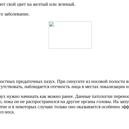
яют свой цвет на желтый или зеленый.
о заболевание.
люстных придаточных пазух. При синусите из носовой полости в
утствовать, наблюдается отечность лица в местах локализации н
зух нужно начинать как можно ранее. Данные патологии перенос
р, пока он не распространился на другие органы головы. На за
ятие и в некоторых случаях только оно оказывается особенно э
з носа.