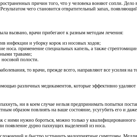
ространенных причин того, что у человека воняют сопли. Дело в
езультатом чего становится отвратительный запах, появляющийся
 была вызвано, врачи прибегают к разным методам лечения:
ив инфекции и уборку корок из носовых ходов;
е носа. применение специальных капель, а также стрептомицин
бными травами;
и носовой полости.
заболевания, то врачи, прежде всего, направляют все усилия на т
помощью различных медикаментов, которые эффективно удаляют 
 пахнуть, ни в коем случае нельзя предпринимать попытки постав
тным образом повлиять на ваше состояние, усугубить его и даж
к с ними нужно бороться, можно только у квалифицированного с
ли появление дурно пахнущих выделений из носа.
сложнений и быстро устранить малоприятные симптомы. Медлит