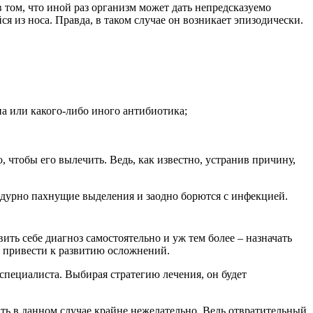
 том, что иной раз организм может дать непредсказуемо
 из носа. Правда, в таком случае он возникает эпизодически.
а или какого-либо иного антибиотика;
о, чтобы его вылечить. Ведь, как известно, устранив причину,
дурно пахнущие выделения и заодно борются с инфекцией.
ить себе диагноз самостоятельно и уж тем более – назначать
е привести к развитию осложнений.
пециалиста. Выбирая стратегию лечения, он будет
ь в данном случае крайне нежелательно. Ведь отвратительный