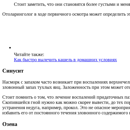
Стоит заметить, что они становятся более густыми и мен
Отоларинголог в ходе первичного осмотра может определить эт
Читайте также:
Как быстро вылечить кашель в домашних условиях
Синусит
Насморк с запахом часто возникает при воспалениях верхнече
зловонный запах тухлых яиц. Заложенность при этом может отс
Стоит помнить о том, что лечение воспалений придаточных па
Скопившейся гной нужно как можно скорее вывести, до тех по
устранения недуга, например, прокол. Это не опасное меропри
избавить его от постоянного течения зловонного содержимого и
Озена