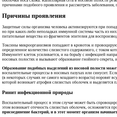
оболочки носа схожа. Капиллярная сеть в носовой полости рез
причинами подобного проявления и рассмотреть заболевания, 
Причины проявления
Защитные силы организма человека активизируются при попад
но при каких-либо неполадках иммунной системы часть из ни
питательные вещества из фрагментов эпителия для воспроизвод
Токсины микроорганизмов попадают в кровоток и провоцирую
определенное количество слизистого содержимого, с током кот
Иммунитет клеток усиливается, и на борьбу с инфекцией нап
носовых полостях и вызывают образование гнойного секрета,
Образование подобных выделений из носовой полости може
воспалительные процессы в носовых пазухах или синусит. Если
(в некоторых случаях не самого младшего возраста) норовят вс
которой возникает атрофия слизистых оболочек и выделяется 
Ринит инфекционной природы
Воспалительный процесс в этом случае может быть спровоциро
этом возникает отечность слизистых оболочек, осложняется пр
присоединение бактерий, и в этот момент организм начинае