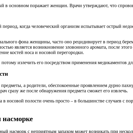
ый в основном поражает женщин. Врачи утверждают, что спровоц
й период, когда человеческий организм испытывает острый недо
ального фона женщины, часто оно рецидивирует в период берем
стью является возникновение зловонного аромата, после этого 
ение костей носа и носовой перегородки.
, потому излечить его посредством применения медикаментов д
сти
 предметы, а родители, обеспокоенные проявлением дурно пахну
рач сразу же после обнаружения предмета сможет его извлечь.
а в носовой полости очень просто – в большинстве случаев с п
 насморке
йный насморк с неприятным запахом может возникать при нескол