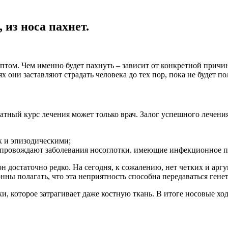
из носа пахнет.
птом. Чем именно будет пахнуть – зависит от конкретной причи
х они заставляют страдать человека до тех пор, пока не будет п
атный курс лечения может только врач. Залог успешного лечения
к и эпизодическими;
сопровождают заболевания носоглотки. имеющие инфекционное 
 он достаточно редко. На сегодня, к сожалению, нет четких и 
нны полагать, что эта неприятность способна передаваться гене
ки, которое затрагивает даже костную ткань. В итоге носовые 