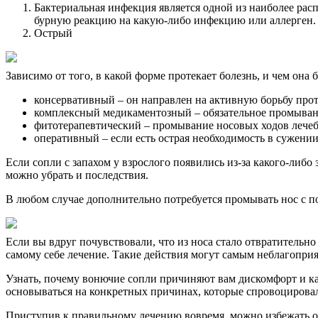
Бактериальная инфекция является одной из наиболее расп
бурную реакцию на какую-либо инфекцию или аллерген. Р
Острый
Зависимо от того, в какой форме протекает болезнь, и чем она
консервативный – он направлен на активную борьбу прот
комплексный медикаментозный – обязательное промывани
фитотерапевтический – промывание носовых ходов лече
оперативный – если есть острая необходимость в сужени
Если сопли с запахом у взрослого появились из-за какого-либо 
можно убрать и последствия.
В любом случае дополнительно потребуется промывать нос с 
Если вы вдруг почувствовали, что из носа стало отвратительно
самому себе лечение. Такие действия могут самым неблагоприя
Узнать, почему вонючие сопли причиняют вам дискомфорт и ка
основываться на конкретных причинах, которые спровоцирова
Приступив к правильному лечению вовремя, можно избежать о