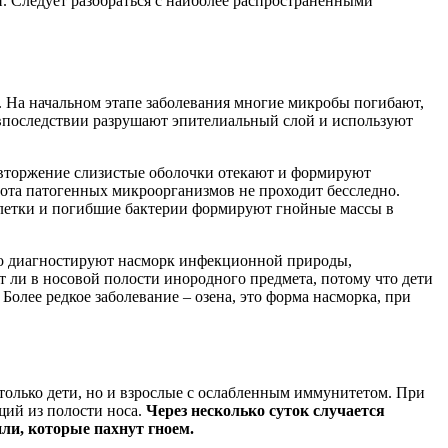
и. Следует разобраться с наиболее распространенными
 На начальном этапе заболевания многие микробы погибают,
впоследствии разрушают эпителиальный слой и используют
 вторжение слизистые оболочки отекают и формируют
бота патогенных микроорганизмов не проходит бесследно.
клетки и погибшие бактерии формируют гнойные массы в
о диагностируют насморк инфекционной природы,
т ли в носовой полости инородного предмета, потому что дети
Более редкое заболевание – озена, это форма насморка, при
только дети, но и взрослые с ослабленным иммунитетом. При
щий из полости носа.
Через несколько суток случается
ли, которые пахнут гноем.