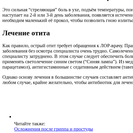
Это сильная “стреляющая” боль в ухе, подъём температуры, п
наступает на 2-й или 3-й день заболевания, появляется истече
необходим маленький её прокол, чтобы позволить гною излитьс
Лечение отита
Как правило, острый отит требует обращения к ЛОР-врачу. Пра
заболевания без осмотра специалиста очень трудно. Самолечен
специалисту затруднено. В этом случае следует обеспечить бол
применять светолечение синим светом (“Синяя лампа”). Из мед
парацетамол), антигистаминные с седативным действием (тавег
Однако основу лечения в большинстве случаев составляет ант
любом случае, крайне желательно, чтобы антибиотик для лече
Читайте также:
Осложнения после гриппа и простуды