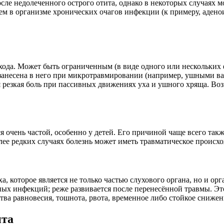
сле недолеченного острого отита, однако в некоторых случаях мо
ем в организме хронических очагов инфекции (к примеру, аденои
ода. Может быть ограниченным (в виде одного или нескольких 
занесена в него при микротравмировании (например, ушными ва
я резкая боль при пассивных движениях уха и ушного хряща. Во
ся очень частой, особенно у детей. Его причиной чаще всего та
лее редких случаях болезнь может иметь травматическое происх
а, которое является не только частью слухового органа, но и ор
ых инфекций; реже развивается после перенесённой травмы. Это 
ва равновесия, тошнота, рвота, временное либо стойкое снижен
ита