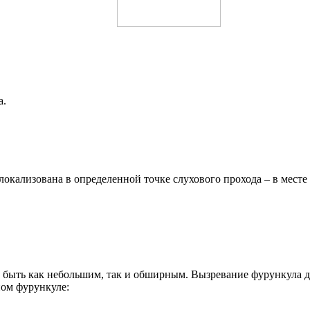
а.
локализована в определенной точке слухового прохода – в мест
 быть как небольшим, так и обширным. Вызревание фурункула дл
ном фурункуле: