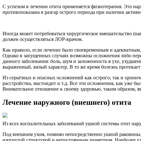
С успехом в лечении отита применяется физиотерапия. Это на
противопоказана в разгар острого периода при наличии активн
Иногда может потребоваться хирургическое вмешательство (на
должен осуществляться ЛОР-врачом.
Как правило, если лечение было своевременным и адекватным,
Однако в запущенных случаях возможны осложнения либо пере
данного заболевания: боль, шум и заложенность в ухе, ухудше
выраженный, вялый характер. В то же время болезнь протекает 
Из серьёзных и опасных осложнений как острого, так и хрони
расстройства, мастоидит и т.д. Все эти осложнения, как уже б
Внимательное отношение к своему здоровью, таким образом, 
Лечение наружного (внешнего) отита
Из всех воспалительных заболеваний ушной системы отит наруж
Под внешним ухом, помимо непосредственно ушной раковины, 
изогнутой структурой и непостоянным диаметром. Наиболее узко