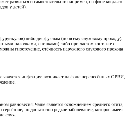
жет развиться и самостоятельно: например, на фоне когда-то
дов у детей).
фурункулов) либо диффузным (по всему слуховому проходу).
тными палочками, спичками) либо при частом контакте с
зможны гноетечение, отёчность наружного слухового прохода
кже является инфекция: возникает на фоне перенесённых ОРВИ,
ождение.
ганом равновесия. Чаще является осложнением среднего отита,
серьёзное, но достаточно редкое заболевание, которое имеет
ие слуха.