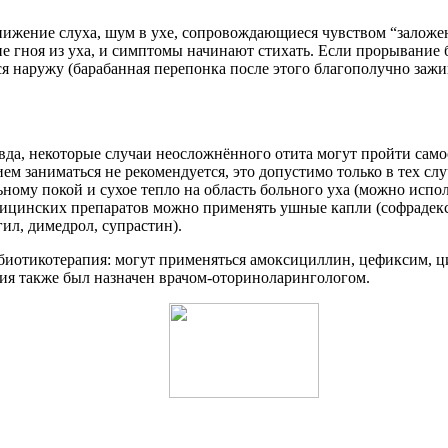
онижение слуха, шум в ухе, сопровождающиеся чувством “залож
ние гноя из уха, и симптомы начинают стихать. Если прорывание
я наружу (барабанная перепонка после этого благополучно зажив
вда, некоторые случаи неосложнённого отита могут пройти само
ием заниматься не рекомендуется, это допустимо только в тех сл
ьному покой и сухое тепло на область больного уха (можно испо
ицинских препаратов можно применять ушные капли (софрадекс, 
ил, димедрол, супрастин).
ибиотикотерапия: могут применяться амоксициллин, цефиксим, 
ния также был назначен врачом-оториноларингологом.