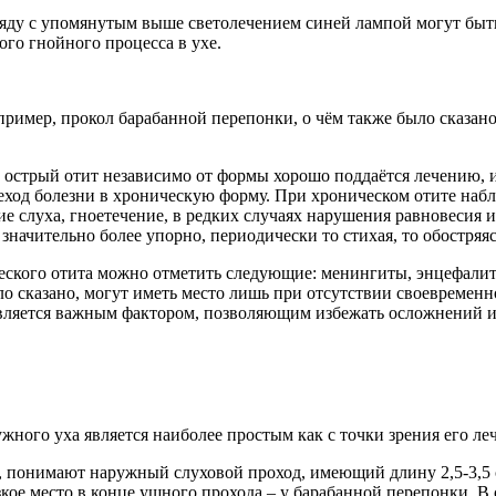
ряду с упомянутым выше светолечением синей лампой могут быт
ого гнойного процесса в ухе.
пример, прокол барабанной перепонки, о чём также было сказан
 острый отит независимо от формы хорошо поддаётся лечению, и
ход болезни в хроническую форму. При хроническом отите набл
ние слуха, гноетечение, в редких случаях нарушения равновесия
значительно более упорно, периодически то стихая, то обостряяс
ческого отита можно отметить следующие: менингиты, энцефалит
ыло сказано, могут иметь место лишь при отсутствии своевременн
является важным фактором, позволяющим избежать осложнений и
ного уха является наиболее простым как с точки зрения его ле
понимают наружный слуховой проход, имеющий длину 2,5-3,5 с
е место в конце ушного прохода – у барабанной перепонки. В св