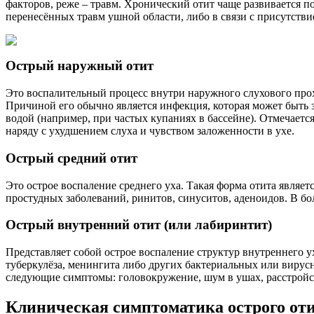
факторов, реже – травм. Хронический отит чаще развивается по
перенесённых травм ушной области, либо в связи с присутстви
Острый наружный отит
Это воспалительный процесс внутри наружного слухового прох
Причиной его обычно является инфекция, которая может быть 
водой (например, при частых купаниях в бассейне). Отмечаетс
наряду с ухудшением слуха и чувством заложенности в ухе.
Острый средний отит
Это острое воспаление среднего уха. Такая форма отита являет
простудных заболеваний, ринитов, синуситов, аденоидов. В бо
Острый внутренний отит (или лабиринтит)
Представляет собой острое воспаление структур внутреннего ух
туберкулёза, менингита либо других бактериальных или вирусн
следующие симптомы: головокружение, шум в ушах, расстройст
Клиническая симптоматика острого от