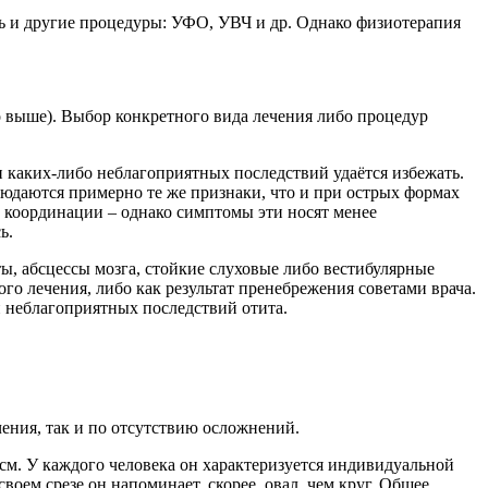
ь и другие процедуры: УФО, УВЧ и др. Однако физиотерапия
о выше). Выбор конкретного вида лечения либо процедур
 каких-либо неблагоприятных последствий удаётся избежать.
юдаются примерно те же признаки, что и при острых формах
 и координации – однако симптомы эти носят менее
ь.
ы, абсцессы мозга, стойкие слуховые либо вестибулярные
ого лечения, либо как результат пренебрежения советами врача.
 неблагоприятных последствий отита.
чения, так и по отсутствию осложнений.
м. У каждого человека он характеризуется индивидуальной
оем срезе он напоминает, скорее, овал, чем круг. Общее