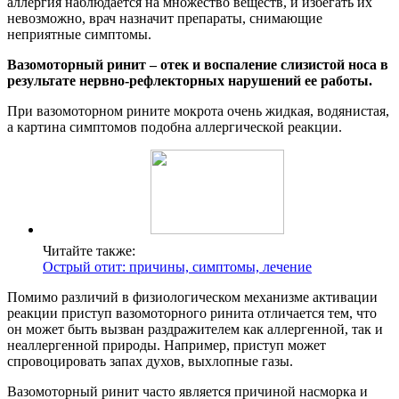
аллергия наблюдается на множество веществ, и избегать их
невозможно, врач назначит препараты, снимающие
неприятные симптомы.
Вазомоторный ринит – отек и воспаление слизистой носа в
результате нервно-рефлекторных нарушений ее работы.
При вазомоторном рините мокрота очень жидкая, водянистая,
а картина симптомов подобна аллергической реакции.
Читайте также:
Острый отит: причины, симптомы, лечение
Помимо различий в физиологическом механизме активации
реакции приступ вазомоторного ринита отличается тем, что
он может быть вызван раздражителем как аллергенной, так и
неаллергенной природы. Например, приступ может
спровоцировать запах духов, выхлопные газы.
Вазомоторный ринит часто является причиной насморка и