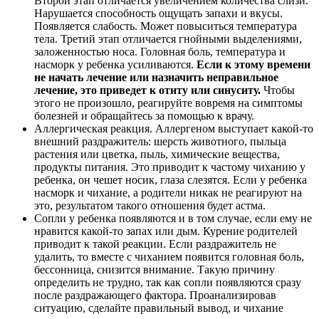
Второй этап отличается увеличением количества слизи.
Нарушается способность ощущать запахи и вкусы.
Появляется слабость. Может повыситься температура
тела. Третий этап отличается гнойными выделениями,
заложенностью носа. Головная боль, температура и
насморк у ребенка усиливаются.
Если к этому времени
не начать лечение или назначить неправильное
лечение, это приведет к отиту или синуситу.
Чтобы
этого не произошло, реагируйте вовремя на симптомы
болезней и обращайтесь за помощью к врачу.
Аллергическая реакция. Аллергеном выступает какой-то
внешний раздражитель: шерсть животного, пыльца
растения или цветка, пыль, химические вещества,
продукты питания. Это приводит к частому чиханию у
ребенка, он чешет носик, глаза слезятся. Если у ребенка
насморк и чихание, а родители никак не реагируют на
это, результатом такого отношения будет астма.
Сопли у ребенка появляются и в том случае, если ему не
нравится какой-то запах или дым. Курение родителей
приводит к такой реакции. Если раздражитель не
удалить, то вместе с чиханием появится головная боль,
бессонница, снизится внимание. Такую причину
определить не трудно, так как сопли появляются сразу
после раздражающего фактора. Проанализировав
ситуацию, сделайте правильный вывод, и чихание