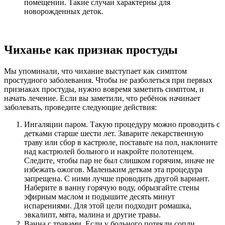
помещении. Такие случаи характерны для
новорожденных деток.
Чиханье как признак простуды
Мы упоминали, что чихание выступает как симптом
простудного заболевания. Чтобы не разболеться при первых
признаках простуды, нужно вовремя заметить симптом, и
начать лечение. Если вы заметили, что ребёнок начинает
заболевать, проведите следующие действия:
Ингаляции паром. Такую процедуру можно проводить с
детками старше шести лет. Заварите лекарственную
траву или сбор в кастрюле, поставьте на пол, наклоните
над кастрюлей больного и накройте полотенцем.
Следите, чтобы пар не был слишком горячим, иначе не
избежать ожогов. Маленьким деткам эта процедура
запрещена. С ними лучше проводить другой вариант.
Наберите в ванну горячую воду, обрызгайте стены
эфирным маслом и подышите десять минут
испарениями. Для этой цели подходит ромашка,
эвкалипт, мята, малина и другие травы.
Ванна с травами. Если у больного потекли сопли,