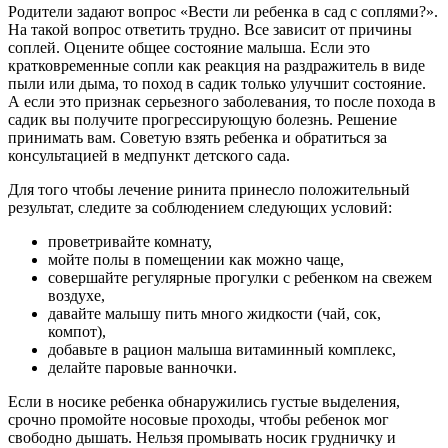
Родители задают вопрос «Вести ли ребенка в сад с соплями?».
На такой вопрос ответить трудно. Все зависит от причины
соплей. Оцените общее состояние малыша. Если это
кратковременные сопли как реакция на раздражитель в виде
пыли или дыма, то поход в садик только улучшит состояние.
А если это признак серьезного заболевания, то после похода в
садик вы получите прогрессирующую болезнь. Решение
принимать вам. Советую взять ребенка и обратиться за
консультацией в медпункт детского сада.
Для того чтобы лечение ринита принесло положительный
результат, следите за соблюдением следующих условий:
проветривайте комнату,
мойте полы в помещении как можно чаще,
совершайте регулярные прогулки с ребенком на свежем
воздухе,
давайте малышу пить много жидкости (чай, сок,
компот),
добавьте в рацион малыша витаминный комплекс,
делайте паровые ванночки.
Если в носике ребенка обнаружились густые выделения,
срочно промойте носовые проходы, чтобы ребенок мог
свободно дышать. Нельзя промывать носик грудничку и