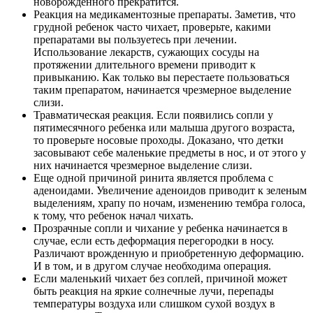
новорожденного прекратится.
Реакция на медикаментозные препараты. Заметив, что
грудной ребенок часто чихает, проверьте, какими
препаратами вы пользуетесь при лечении.
Использование лекарств, сужающих сосуды на
протяжении длительного времени приводит к
привыканию. Как только вы перестаете пользоваться
таким препаратом, начинается чрезмерное выделение
слизи.
Травматическая реакция. Если появились сопли у
пятимесячного ребенка или малыша другого возраста,
то проверьте носовые проходы. Доказано, что детки
засовывают себе маленькие предметы в нос, и от этого у
них начинается чрезмерное выделение слизи.
Еще одной причиной ринита является проблема с
аденоидами. Увеличение аденоидов приводит к зеленым
выделениям, храпу по ночам, изменению тембра голоса,
к тому, что ребенок начал чихать.
Прозрачные сопли и чихание у ребенка начинается в
случае, если есть деформация перегородки в носу.
Различают врожденную и приобретенную деформацию.
И в том, и в другом случае необходима операция.
Если маленький чихает без соплей, причиной может
быть реакция на яркие солнечные лучи, перепады
температуры воздуха или слишком сухой воздух в