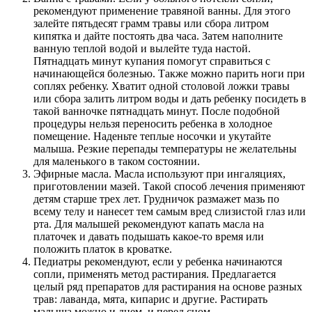
рекомендуют применение травяной ванны. Для этого
залейте пятьдесят грамм травы или сбора литром
кипятка и дайте постоять два часа. Затем наполните
ванную теплой водой и вылейте туда настой.
Пятнадцать минут купания помогут справиться с
начинающейся болезнью. Также можно парить ноги при
соплях ребенку. Хватит одной столовой ложки травы
или сбора залить литром воды и дать ребенку посидеть в
такой ванночке пятнадцать минут. После подобной
процедуры нельзя переносить ребенка в холодное
помещение. Наденьте теплые носочки и укутайте
малыша. Резкие перепады температуры не желательны
для маленького в таком состоянии.
Эфирные масла. Масла используют при ингаляциях,
приготовлении мазей. Такой способ лечения применяют
детям старше трех лет. Грудничок размажет мазь по
всему телу и нанесет тем самым вред слизистой глаз или
рта. Для малышей рекомендуют капать масла на
платочек и давать подышать какое-то время или
положить платок в кроватке.
Педиатры рекомендуют, если у ребенка начинаются
сопли, применять метод растирания. Предлагается
целый ряд препаратов для растирания на основе разных
трав: лаванда, мята, кипарис и другие. Растирать
малыша можно и днем, и перед сном.