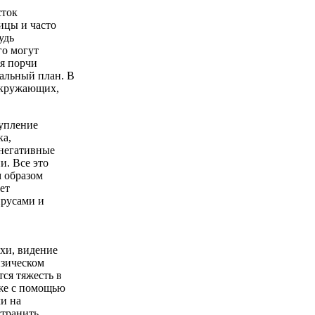
сток
ицы и часто
удь
го могут
ия порчи
иальный план. В
 окружающих,
тупление
ка,
 негативные
и. Все это
м образом
ет
ирусами и
хи, видение
изическом
тся тяжесть в
кже с помощью
чи на
странить