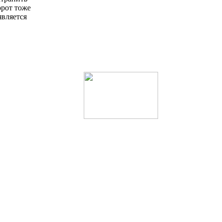
орот тоже
является