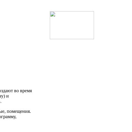
оздают во время
чу) и
.
ые, помещения.
ограмму,