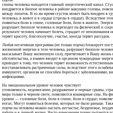
спины человека находится главный энергетический канал. Сгу
внедряется в биопое человека в районе макушки головы, поясн
между лопаток. В то же время сгусток может быть внедрен в гр
человека, в живот и в сердце (стрелы в сердце). Вследствие это
появиться боли в спине, головные боли, боли в животе. Энерг
разрушает биополе человека и переходит на физический и соц
результате человек начинает болеть, страдает от непонимания
теряет красоту, благополучие, счастье, иногда теряет рассудок.
Любая негативная программа (не только порча) блокирует пос
жизненной энергии в тело человека, разрушает биополе челове
высасывает Вашу жизненную силу, притягивает в Вашу жизнь
обстоятельства, а взамен вводит в организм чужеродные энерги
приводит к тому, что человек теряет возможность естественны
восстанавливать растраченные силы, вследствие этого ослабева
иммунитет, организм не способен бороться с заболеваниями, в
инфекциями.
На эмоциональном уровне человек чувствует
утомляемость, недомогание, раздражение и нерные срывы, стра
мира только в черном свете, появляются кошмарные сны. На ф
уровне — головные боли, боли в спине, боли в сердце; появляе
ногах. Могут появиться болезни, которых не было раньше. Та
порчи на человека можно наслать несчастье, безденежье, неуда
работе и в личной жизни. Часто нанесением порчи пытаются у