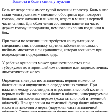
Тошнота и болит спина у мужчин
Боль от невралгии имеет тупой ноющий характер. Боль в шее
сзади «выстреливает» внезапно, обостряясь при повороте
головы, акте чихания или кашля, отдает в мышцы верхней
части спины. Для облегчения состояния пациенты часто
держат голову неподвижно, немного наклонив кзади или в
бок.
При таком положении шеи требуется консультация со
специалистами, поскольку картина заболевания схожа с
шейным миозитом или кривошеей, которая возникает при
повреждении подкорковых ядер.
У ребенка кривошея может диагностироваться при
туберкулезе во втором шейном позвонке или заднеглоточных
лимфатических желез.
Определить невралгию затылочных нервов можно по
болезненным ощущениям в определенных точках. При
нажатии между сосцевидным отростком височной кости и
первым шейным позвонком болит в области, иннервируемой
большим затылочным нервом (кожа затылочной и теменной
областей). При давлении на теменной бугор болит область
малого затылочного нерва (наружная часть затылочной
области). Также при невралгии болит при пальпации области