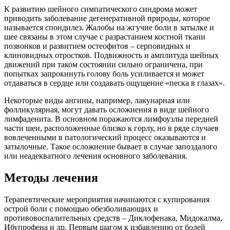
К развитию шейного симпатического синдрома может
приводить заболевание дегенеративной природы, которое
называется спондилез. Жалобы на жгучие боли в затылке и
шее связаны в этом случае с разрастанием костной ткани
позвонков и развитием остеофитов – серповидных и
клиновидных отростков. Подвижность и амплитуда шейных
движений при таком состоянии сильно ограничена, при
попытках запрокинуть голову боль усиливается и может
отдаваться в сердце или создавать ощущение «песка в глазах».
Некоторые виды ангины, например, лакунарная или
фолликулярная, могут давать осложнения в виде шейного
лимфаденита. В основном поражаются лимфоузлы передней
части шеи, расположенные близко к горлу, но в ряде случаев
вовлеченными в патологический процесс оказываются и
затылочные. Такое осложнение бывает в случае запоздалого
или неадекватного лечения основного заболевания.
Методы лечения
Терапевтические мероприятия начинаются с купирования
острой боли с помощью обезболивающих и
противовоспалительных средств – Диклофенака, Мидокалма,
Ибупрофена и др. Первым шагом к избавлению от болей