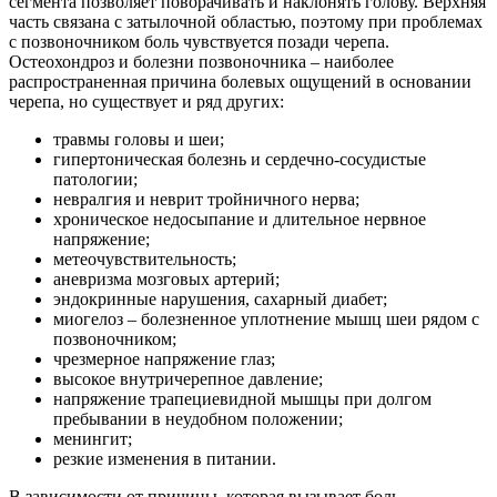
сегмента позволяет поворачивать и наклонять голову. Верхняя
часть связана с затылочной областью, поэтому при проблемах
с позвоночником боль чувствуется позади черепа.
Остеохондроз и болезни позвоночника – наиболее
распространенная причина болевых ощущений в основании
черепа, но существует и ряд других:
травмы головы и шеи;
гипертоническая болезнь и сердечно-сосудистые
патологии;
невралгия и неврит тройничного нерва;
хроническое недосыпание и длительное нервное
напряжение;
метеочувствительность;
аневризма мозговых артерий;
эндокринные нарушения, сахарный диабет;
миогелоз – болезненное уплотнение мышц шеи рядом с
позвоночником;
чрезмерное напряжение глаз;
высокое внутричерепное давление;
напряжение трапециевидной мышцы при долгом
пребывании в неудобном положении;
менингит;
резкие изменения в питании.
В зависимости от причины, которая вызывает боль,