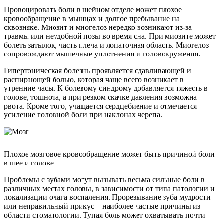
Провоцировать боли в шейном отделе может плохое
кровообращение в мышцах и долгое пребывание на
сквозняке. Миозит и миогелоз нередко возникают из-за
травмы или неудобной позы во время сна. При миозите может
болеть затылок, часть плеча и лопаточная область. Миогелоз
сопровождают мышечные уплотнения и головокружения.
Гипертоническая болезнь проявляется сдавливающей и
распирающей болью, которая чаще всего возникает в
утренние часы. К болевому синдрому добавляется тяжесть в
голове, тошнота, а при резком скачке давления возможна
рвота. Кроме того, учащается сердцебиение и отмечается
усиление головной боли при наклонах черепа.
Плохое мозговое кровообращение может быть причиной боли
в шее и голове
Проблемы с зубами могут вызывать весьма сильные боли в
различных местах головы, в зависимости от типа патологии и
локализации очага воспаления. Прорезывание зуба мудрости
или неправильный прикус – наиболее частые причины из
области стоматологии. Тупая боль может охватывать почти