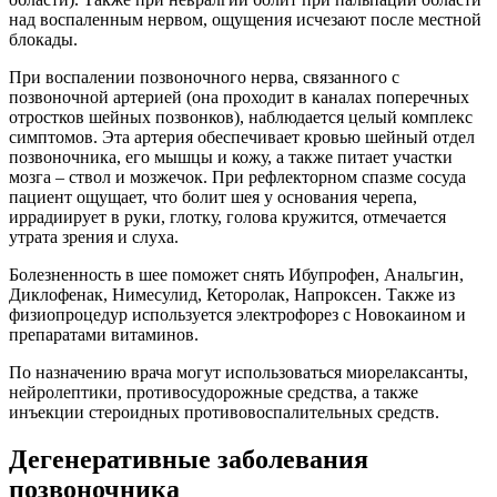
над воспаленным нервом, ощущения исчезают после местной
блокады.
При воспалении позвоночного нерва, связанного с
позвоночной артерией (она проходит в каналах поперечных
отростков шейных позвонков), наблюдается целый комплекс
симптомов. Эта артерия обеспечивает кровью шейный отдел
позвоночника, его мышцы и кожу, а также питает участки
мозга – ствол и мозжечок. При рефлекторном спазме сосуда
пациент ощущает, что болит шея у основания черепа,
иррадиирует в руки, глотку, голова кружится, отмечается
утрата зрения и слуха.
Болезненность в шее поможет снять Ибупрофен, Анальгин,
Диклофенак, Нимесулид, Кеторолак, Напроксен. Также из
физиопроцедур используется электрофорез с Новокаином и
препаратами витаминов.
По назначению врача могут использоваться миорелаксанты,
нейролептики, противосудорожные средства, а также
инъекции стероидных противовоспалительных средств.
Дегенеративные заболевания
позвоночника