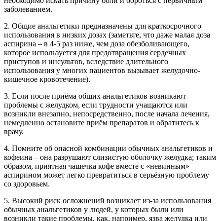
необходимо искать причину боли и бороться с первичным
заболеванием.
2. Общие анальгетики предназначены для краткосрочного
использования в низких дозах (заметьте, что даже малая доза
аспирина – в 4-5 раз ниже, чем доза обезболивающего,
которое используется для предотвращения сердечных
приступов и инсультов, вследствие длительного
использования у многих пациентов вызывает желудочно-
кишечное кровотечение).
3. Если после приёма общих анальгетиков возникают
проблемы с желудком, если трудности учащаются или
возникли внезапно, непосредственно, после начала лечения,
немедленно остановите приём препаратов и обратитесь к
врачу.
4. Помните об опасной комбинации обычных анальгетиков и
кофеина – она разрушают слизистую оболочку желудка; таким
образом, приятная чашечка кофе вместе с «невинным»
аспирином может легко превратиться в серьёзную проблему
со здоровьем.
5. Высокий риск осложнений возникает из-за использования
обычных анальгетиков у людей, у которых были или
возникли такие проблемы, как, например, язва желудка или