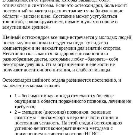
отличаются и симптомы. Если это остеохондроз, боль носит
постоянный характер и распространяется на близлежащие
области – виски и шею. Состояние может усугубляться
тошнотой, головокружением, шумом в ушах и голове и
замутненным зрением.
Шейный остеохондроз все чаще встречается у молодых людей,
поскольку школьники и студенты подолгу сидят за
компьютером и не находят времени для занятий спортом.
Негативно сказываются на здоровье позвоночника
разнообразные диеты, которыми любят «баловать» себя
некоторые девушки. Из-за ограничений в еде кости не
получают достаточного питания, и слабеют мышцы.
Остеохондроз шейного отдела развивается постепенно, и
включает несколько стадий:
1 – бессимптомная, иногда отмечаются болевые
ощущения в области пораженного позвонка, лечение не
требуется;
2 – смещение (дистопия) позвонков, основные
симптомы – дискомфорт в верхней части спины и
постоянная усталость. На этой стадии остеохондроз
успешно лечится консервативными методами с
применением лекарств на основе НПВС,