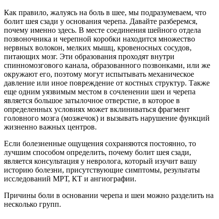
Как правило, жалуясь на боль в шее, мы подразумеваем, что
болит шея сзади у основания черепа. Давайте разберемся,
почему именно здесь. В месте соединения шейного отдела
позвоночника и черепной коробки находится множество
нервных волокон, мелких мышц, кровеносных сосудов,
питающих мозг. Эти образования проходят внутри
спинномозгового канала, образованного позвонками, или же
окружают его, поэтому могут испытывать механическое
давление или иное повреждение от костных структур. Также
еще одним уязвимым местом в сочленении шеи и черепа
является большое затылочное отверстие, в которое в
определенных условиях может вклиниваться фрагмент
головного мозга (мозжечок) и вызывать нарушение функций
жизненно важных центров.
Если болезненные ощущения сохраняются постоянно, то
лучшим способом определить, почему болит шея сзади,
является консультация у невролога, который изучит вашу
историю болезни, присутствующие симптомы, результаты
исследований МРТ, КТ и ангиографии.
Причины боли в основании черепа и шеи можно разделить на
несколько групп.