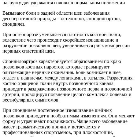
нагрузку для удержания головы в нормальном положении.
Вызывают боли в задней области шеи заболевания
дегенеративной природы – остеопороз, спондилоартроз,
спондилез.
При остеопорозе уменьшается плотность костной ткани,
вследствие чего происходит скорейшее изнашивание и
разрушение позвонков шеи, увеличивается риск компрессии
нервных сплетений шеи.
Спондилоартроз характеризуется образованием по краю
позвонков костных наростов, которые травмируют
близлежащие нервные окончания. Боль возникает в шее,
отдает в надплечье, между лопатками, в затылок. Разрастания
костно-хрящевой ткани внутрь позвоночного канала
приводит к раздражению позвоночного нерва и позвоночной
артерии, провоцируя появление целого комплекса болевых и
вестибулярных симптомов.
При спондилезе постепенное изнашивание шейных
позвонков приводит к необратимым изменениям. Они меняют
форму и утрачивают подвижность. Чаще всего заболевание
имеет травматическую причину, встречается у
профессиональных спортсменов, при плоскостопии,