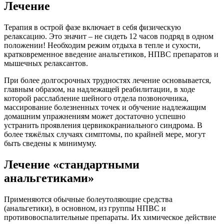
Лечение
Терапия в острой фазе включает в себя физическую
релаксацию. Это значит – не сидеть 12 часов подряд в одном
положении! Необходим режим отдыха в тепле и сухости,
кратковременное введение анальгетиков, НПВС препаратов и
мышечных релаксантов.
При более долгосрочных трудностях лечение основывается,
главным образом, на надлежащей реабилитации, в ходе
которой расслабление шейного отдела позвоночника,
массирование болезненных точек и обучение надлежащим
домашним упражнениям может достаточно успешно
устранить проявления цервикокраниального синдрома. В
более тяжёлых случаях симптомы, по крайней мере, могут
быть сведены к минимуму.
Лечение «стандартными
анальгетиками»
Применяются обычные болеутоляющие средства
(анальгетики), в основном, из группы НПВС и
противовоспалительные препараты. Их химическое действие