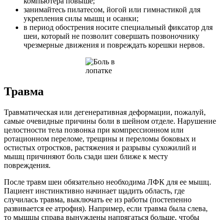
компьютера повыше;
занимайтесь пилатесом, йогой или гимнастикой для
укрепления силы мышц и осанки;
в период обострения носите специальный фиксатор для
шеи, который не позволит совершать позвоночнику
чрезмерные движения и повреждать корешки нервов.
Травма
Травматическая или дегенеративная деформации, пожалуй,
самые очевидные причины боли в шейном отделе. Нарушение
целостности тела позвонка при компрессионном или
ротационном переломе, трещины и переломы боковых и
остистых отростков, растяжения и разрывы сухожилий и
мышц причиняют боль сзади шеи ближе к месту
повреждения.
После травм шеи обязательно необходима ЛФК для ее мышц.
Пациент инстинктивно начинает щадить область, где
случилась травма, выключать ее из работы (постепенно
развивается ее атрофия). Например, если травма была слева,
то мышцы справа вынуждены напрягаться больше, чтобы