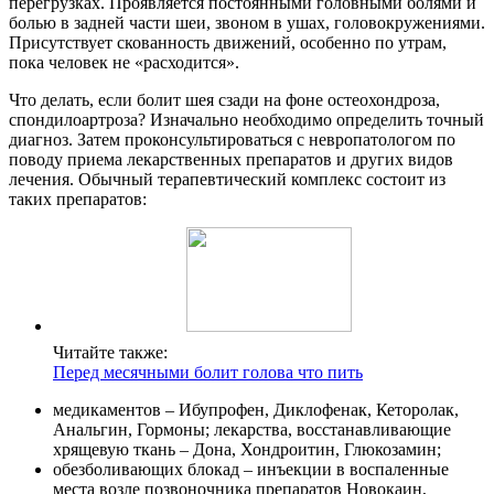
перегрузках. Проявляется постоянными головными болями и
болью в задней части шеи, звоном в ушах, головокружениями.
Присутствует скованность движений, особенно по утрам,
пока человек не «расходится».
Что делать, если болит шея сзади на фоне остеохондроза,
спондилоартроза? Изначально необходимо определить точный
диагноз. Затем проконсультироваться с невропатологом по
поводу приема лекарственных препаратов и других видов
лечения. Обычный терапевтический комплекс состоит из
таких препаратов:
Читайте также:
Перед месячными болит голова что пить
медикаментов – Ибупрофен, Диклофенак, Кеторолак,
Анальгин, Гормоны; лекарства, восстанавливающие
хрящевую ткань – Дона, Хондроитин, Глюкозамин;
обезболивающих блокад – инъекции в воспаленные
места возле позвоночника препаратов Новокаин,