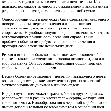
всю голову и усиливаться в вечерние и ночные часы. Как
правило, возникают трудности с открыванием и закрыванием
рта, и в лечении нуждается височно-челюстной сустав.
Односторонняя боль в шее может быть следствием неудачного
поворота головы, переохлаждения или превышения
физической нагрузки, чем часто грешат начинающие
спортсмены. Неудобная подушка – одна из возможных и часто
встречающихся причин боли слева или справа. Такие
проблемы обычно не требуют специального лечения и
проходят сами в течение нескольких дней.
Резкая и внезапная боль возникает при межпозвоночной
грыже, а также при смещении позвонка шейного отдела или
его подвывихе. Эти состояния объединяет общий признак –
слабость в верхних конечностях.
Весьма болезненное явление – невралгия затылочного нерва,
возникающая вследствие защемления нервных окончаний
межпозвоночными дисками в шейном отделе.
В ряде случаев шея может отражать боли в других органах,
расположенных в разных частях тела – сердца, желудка или
головного мозга. Новообразования в черепной коробке часто
имеют дополнительный болевой симптом в основании шеи.