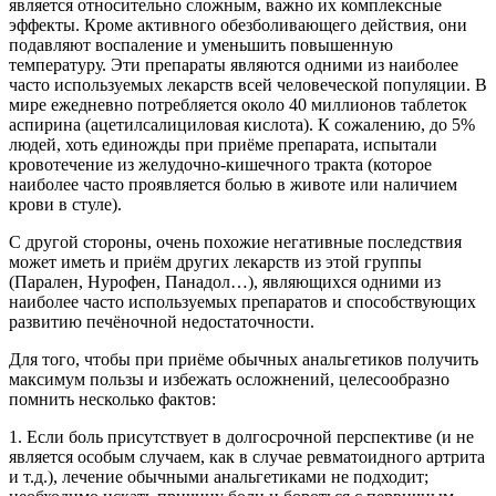
является относительно сложным, важно их комплексные
эффекты. Кроме активного обезболивающего действия, они
подавляют воспаление и уменьшить повышенную
температуру. Эти препараты являются одними из наиболее
часто используемых лекарств всей человеческой популяции. В
мире ежедневно потребляется около 40 миллионов таблеток
аспирина (ацетилсалициловая кислота). К сожалению, до 5%
людей, хоть единожды при приёме препарата, испытали
кровотечение из желудочно-кишечного тракта (которое
наиболее часто проявляется болью в животе или наличием
крови в стуле).
С другой стороны, очень похожие негативные последствия
может иметь и приём других лекарств из этой группы
(Парален, Нурофен, Панадол…), являющихся одними из
наиболее часто используемых препаратов и способствующих
развитию печёночной недостаточности.
Для того, чтобы при приёме обычных анальгетиков получить
максимум пользы и избежать осложнений, целесообразно
помнить несколько фактов:
1. Если боль присутствует в долгосрочной перспективе (и не
является особым случаем, как в случае ревматоидного артрита
и т.д.), лечение обычными анальгетиками не подходит;