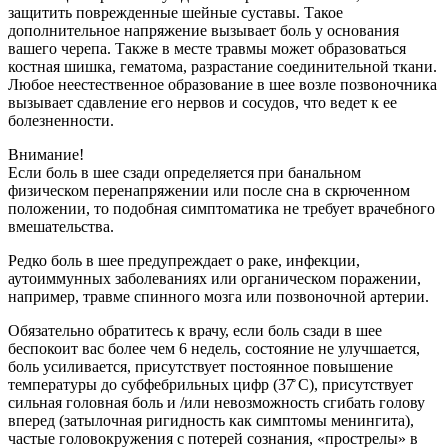
защитить поврежденные шейные суставы. Такое
дополнительное напряжение вызывает боль у основания
вашего черепа. Также в месте травмы может образоваться
костная шишка, гематома, разрастание соединительной ткани.
Любое неестественное образование в шее возле позвоночника
вызывает сдавление его нервов и сосудов, что ведет к ее
болезненности.
Внимание!
Если боль в шее сзади определяется при банальном
физическом перенапряжении или после сна в скрюченном
положении, то подобная симптоматика не требует врачебного
вмешательства.
Редко боль в шее предупреждает о раке, инфекции,
аутоиммунных заболеваниях или органическом поражении,
например, травме спинного мозга или позвоночной артерии.
Обязательно обратитесь к врачу, если боль сзади в шее
беспокоит вас более чем 6 недель, состояние не улучшается,
боль усиливается, присутствует постоянное повышение
температуры до субфебрильных цифр (37̊ С), присутствует
сильная головная боль и /или невозможность сгибать голову
вперед (затылочная ригидность как симптомы менингита),
частые головокружения с потерей сознания, «прострелы» в