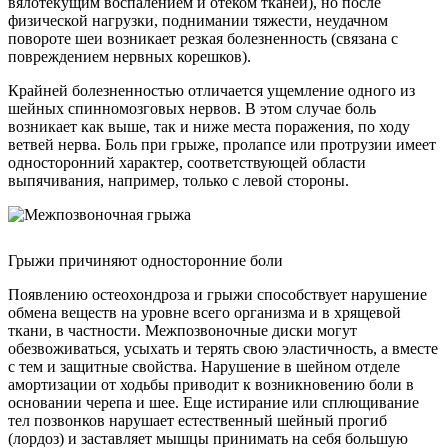
вялотекущим воспалением и отеком тканей), но после
физической нагрузки, поднимании тяжести, неудачном
повороте шеи возникает резкая болезненность (связана с
повреждением нервных корешков).
Крайней болезненностью отличается ущемление одного из
шейных спинномозговых нервов. В этом случае боль
возникает как выше, так и ниже места поражения, по ходу
ветвей нерва. Боль при грыже, пролапсе или протрузии имеет
односторонний характер, соответствующей области
выпячивания, например, только с левой стороны.
Грыжи причиняют односторонние боли
Появлению остеохондроза и грыжи способствует нарушение
обмена веществ на уровне всего организма и в хрящевой
ткани, в частности. Межпозвоночные диски могут
обезвоживаться, усыхать и терять свою эластичность, а вместе
с тем и защитные свойства. Нарушение в шейном отделе
амортизации от ходьбы приводит к возникновению боли в
основании черепа и шее. Еще истирание или сплющивание
тел позвонков нарушает естественный шейный прогиб
(лордоз) и заставляет мышцы принимать на себя большую