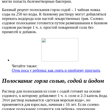
могли попасть болезнетворные бактерии.
Базовый рецепт полоскания горла содой – 1 чайная ложка
соды на 250 мл воды. К базовому раствору могут добавляться
перекись водорода или настой лекарственных трав. Солево-
содовое полоскание готовится путем размешивания в базовом
содовом растворе 1 ч. л. простой поваренной соли без
примесей и добавок.
Читайте также:
Отек носа у ребенка: как снять и проблему прогнать
Полоскание горла солью, содой и йодом
Раствор для полоскания из соли с содой готовят на основе
содового, к которому добавляют 1 ч. л. соли и 2-3 капель йода.
Этот раствор называется «детская морская вода», но
применяется для взрослых, начиная с 16 лет. Если солево-
содовое полоскание готовится для ребенка, пропорции