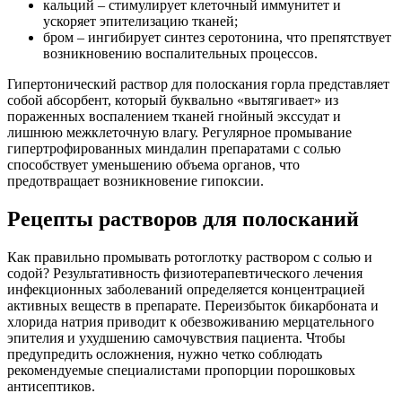
кальций – стимулирует клеточный иммунитет и
ускоряет эпителизацию тканей;
бром – ингибирует синтез серотонина, что препятствует
возникновению воспалительных процессов.
Гипертонический раствор для полоскания горла представляет
собой абсорбент, который буквально «вытягивает» из
пораженных воспалением тканей гнойный экссудат и
лишнюю межклеточную влагу. Регулярное промывание
гипертрофированных миндалин препаратами с солью
способствует уменьшению объема органов, что
предотвращает возникновение гипоксии.
Рецепты растворов для полосканий
Как правильно промывать ротоглотку раствором с солью и
содой? Результативность физиотерапевтического лечения
инфекционных заболеваний определяется концентрацией
активных веществ в препарате. Переизбыток бикарбоната и
хлорида натрия приводит к обезвоживанию мерцательного
эпителия и ухудшению самочувствия пациента. Чтобы
предупредить осложнения, нужно четко соблюдать
рекомендуемые специалистами пропорции порошковых
антисептиков.