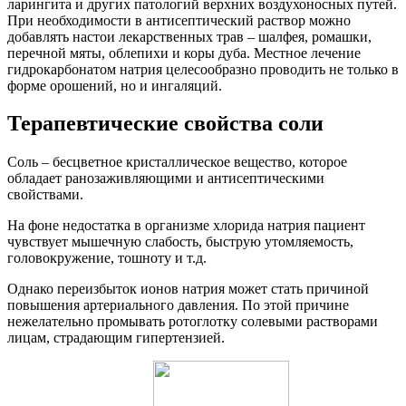
ларингита и других патологий верхних воздухоносных путей.
При необходимости в антисептический раствор можно
добавлять настои лекарственных трав – шалфея, ромашки,
перечной мяты, облепихи и коры дуба. Местное лечение
гидрокарбонатом натрия целесообразно проводить не только в
форме орошений, но и ингаляций.
Терапевтические свойства соли
Соль – бесцветное кристаллическое вещество, которое
обладает ранозаживляющими и антисептическими
свойствами.
На фоне недостатка в организме хлорида натрия пациент
чувствует мышечную слабость, быструю утомляемость,
головокружение, тошноту и т.д.
Однако переизбыток ионов натрия может стать причиной
повышения артериального давления. По этой причине
нежелательно промывать ротоглотку солевыми растворами
лицам, страдающим гипертензией.