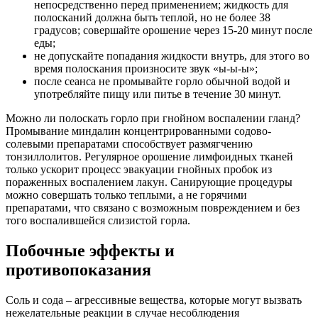
непосредственно перед применением; жидкость для
полосканий должна быть теплой, но не более 38
градусов; совершайте орошение через 15-20 минут после
еды;
не допускайте попадания жидкости внутрь, для этого во
время полоскания произносите звук «ы-ы-ы»;
после сеанса не промывайте горло обычной водой и
употребляйте пищу или питье в течение 30 минут.
Можно ли полоскать горло при гнойном воспалении гланд?
Промывание миндалин концентрированными содово-
солевыми препаратами способствует размягчению
тонзиллолитов. Регулярное орошение лимфоидных тканей
только ускорит процесс эвакуации гнойных пробок из
пораженных воспалением лакун. Санирующие процедуры
можно совершать только теплыми, а не горячими
препаратами, что связано с возможным повреждением и без
того воспалившейся слизистой горла.
Побочные эффекты и
противопоказания
Соль и сода – агрессивные вещества, которые могут вызвать
нежелательные реакции в случае несоблюдения