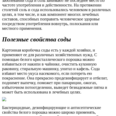
заболеваний сода и соль занимают не последнее место по
частоте употребления и действенности. На протяжении
столетий соль и сода использовались человеком в различных
целях, в том числе, и как компонент многих лечебных
составов, способных поправить человеческое здоровье
посредством употребления вовнутрь, полоскания или
местного применения.
Полезные свойства соды
Картонная коробочка соды есть у каждой хозяйки, и
применяют ее для различных хозяйственных нужд. С
помощью белого кристаллического порошка можно
избавиться от накипи в чайнике, очистить кухонную
раковину, стиральную машинку, унитаз и кафель. Сода
избавит место укуса насекомого, если потереть ею
покраснение. Она прекрасно продезинфицирует и отбелит,
поднимет выпечку, поможет при панариции, ожогах,
избыточном потоотделении, выведет безнадежные пятна и
может быть использована в лечебных целях.
Бактерицидные, дезинфицирующие и антисептические
свойства белого порошка можно широко применять,