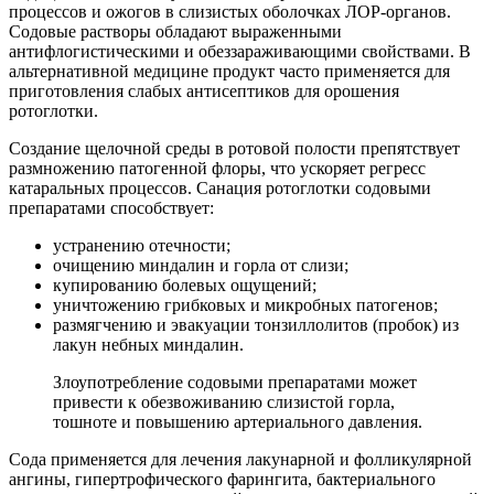
процессов и ожогов в слизистых оболочках ЛОР-органов.
Содовые растворы обладают выраженными
антифлогистическими и обеззараживающими свойствами. В
альтернативной медицине продукт часто применяется для
приготовления слабых антисептиков для орошения
ротоглотки.
Создание щелочной среды в ротовой полости препятствует
размножению патогенной флоры, что ускоряет регресс
катаральных процессов. Санация ротоглотки содовыми
препаратами способствует:
устранению отечности;
очищению миндалин и горла от слизи;
купированию болевых ощущений;
уничтожению грибковых и микробных патогенов;
размягчению и эвакуации тонзиллолитов (пробок) из
лакун небных миндалин.
Злоупотребление содовыми препаратами может
привести к обезвоживанию слизистой горла,
тошноте и повышению артериального давления.
Сода применяется для лечения лакунарной и фолликулярной
ангины, гипертрофического фарингита, бактериального