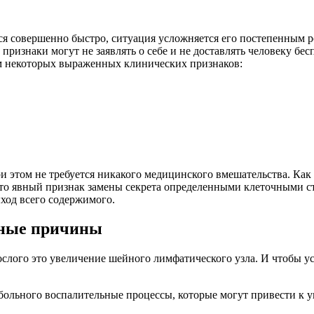
ься совершенно быстро, ситуация усложняется его постепенным р
 признаки могут не заявлять о себе и не доставлять человеку бе
вом некоторых выраженных клинических признаков:
ри этом не требуется никакого медицинского вмешательства. Как
 Это явный признак замены секрета определенными клеточными 
ыход всего содержимого.
вные причины
слого это увеличение шейного лимфатического узла. И чтобы у
 больного воспалительные процессы, которые могут привести к 