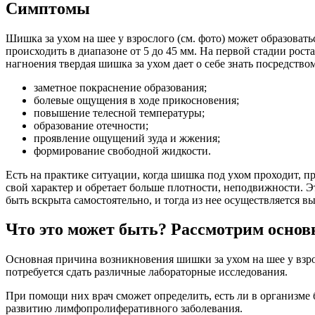
Симптомы
Шишка за ухом на шее у взрослого (см. фото) может образоват
происходить в диапазоне от 5 до 45 мм. На первой стадии роста
нагноения твердая шишка за ухом дает о себе знать посредст
заметное покраснение образования;
болевые ощущения в ходе прикосновения;
повышение телесной температуры;
образование отечности;
проявление ощущений зуда и жжения;
формирование свободной жидкости.
Есть на практике ситуации, когда шишка под ухом проходит, п
свой характер и обретает больше плотности, неподвижности.
быть вскрыта самостоятельно, и тогда из нее осуществляется в
Что это может быть? Рассмотрим осно
Основная причина возникновения шишки за ухом на шее у взро
потребуется сдать различные лабораторные исследования.
При помощи них врач сможет определить, есть ли в организме
развитию лимфопролиферативного заболевания.