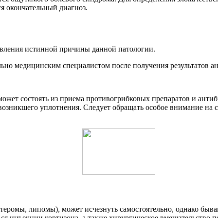
я окончательный диагноз.
новления истинной причины данной патологии.
ьно медицинским специалистом после получения результатов ан
может состоять из приема противогрибковых препаратов и анти
возникшего уплотнения. Следует обращать особое внимание на с
атеромы, липомы), может исчезнуть самостоятельно, однако быв
ься инъекции кортизона, а также хирургическое вмешательство 