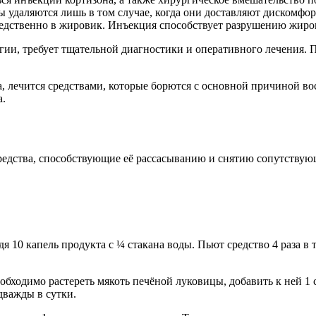
мы удаляются лишь в том случае, когда они доставляют дискомф
средственно в жировик. Инъекция способствует разрушению жир
гии, требует тщательной диагностики и оперативного лечения. 
, лечится средствами, которые борются с основной причиной во
а.
средства, способствующие её рассасыванию и снятию сопутству
 10 капель продукта с ¼ стакана воды. Пьют средство 4 раза в
бходимо растереть мякоть печёной луковицы, добавить к ней 1 ст
дважды в сутки.