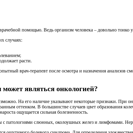
врачебной помощью. Ведь организм человека – довольно тонко ус
их случаях:
олеванием;
одолжает расти.
пытный врач-терапевт после осмотра и назначения анализов см
м может являться онкологией?
озможно. На его наличие указывают некоторые признаки. При он
странным оттенком. В большинстве случаев цвет образования ко
нароста ощущается сильная болезненность.
ны с патологиями слюнных, околоушных желез и лимфомами. Нере
ется ощутимого болевого синдрома. Для определения злокачеств