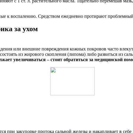
иняют с 1 ст. л. растительного масла. Тщательно перемешав маз
ные к воспалению. Средством ежедневно протирают проблемный 
ика за ухом
ждения или внешние повреждения кожных покровов часто влекут
стоять из жирового скопления (липома) либо развиться из саль
должает увеличиваться – стоит обратиться за медицинской по
ется при закупорке протока сальной железы и накапливает в себ