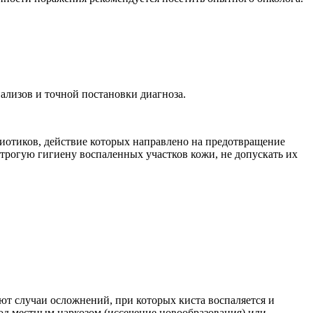
ализов и точной постановки диагноза.
биотиков, действие которых направлено на предотвращение
трогую гигиену воспаленных участков кожи, не допускать их
ают случаи осложнений, при которых киста воспаляется и
под местным наркозом (иссечение новообразования) или