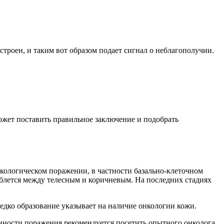
троен, и таким вот образом подает сигнал о неблагополучии.
ожет поставить правильное заключение и подобрать
кологическом поражении, в частности базально-клеточном
леблется между телесным и коричневым. На последних стадиях
дко образование указывает на наличие онкологии кожи.
енности поражения рекомендуется посетить опытного онколога.