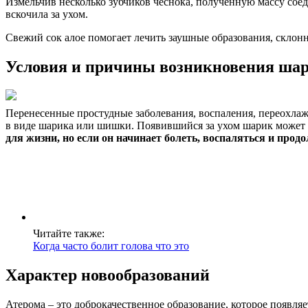
Измельчив несколько зубчиков чеснока, полученную массу соед
вскочила за ухом.
Свежий сок алое помогает лечить заушные образования, склон
Условия и причины возникновения шар
Перенесенные простудные заболевания, воспаления, переохла
в виде шарика или шишки. Появившийся за ухом шарик может со
для жизни, но если он начинает болеть, воспаляться и про
Читайте также:
Когда часто болит голова что это
Характер новообразований
Атерома – это доброкачественное образование, которое появля