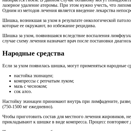
лазерное удаление атеромы. При этом нужно учесть, что липо
Одним из методов лечения является введение лекарства непо
Шишка, возникшая за ухом в результате онкологической патоло
которые ее окружают, во избежание рецидива.
Шишка за ухом, появившаяся вследствие воспаления лимфоузла
случае схему лечения назначает врач после постановки диагноз
Народные средства
Если за ухом появилась шишка, могут применяться народные 
настойка эхинацеи;
компрессы с репчатым луком;
мазь с чесноком;
сок алоэ.
Настойку эхинацеи принимают внутрь при лимфадените, разведя
(750-1500 мг ежедневно).
Чтобы приготовить состав для местного лечения жировиков, нео
прикладывают к шишке в виде компресса. Процесс повторяют 