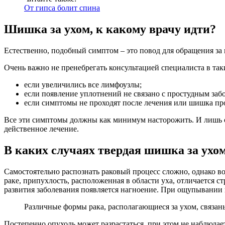
От гипса болит спина
Шишка за ухом, к какому врачу идти?
Естественно, подобный симптом – это повод для обращения за 
Очень важно не пренебрегать консультацией специалиста в так
если увеличились все лимфоузлы;
если появление уплотнений не связано с простудным заб
если симптомы не проходят после лечения или шишка пр
Все эти симптомы должны как минимум насторожить. И лишь о
действенное лечение.
В каких случаях твердая шишка за ухо
Самостоятельно распознать раковый процесс сложно, однако в
раке, припухлость, расположенная в области уха, отличается 
развития заболевания появляется нагноение. При ощупывании 
Различные формы рака, располагающиеся за ухом, связа
Постепенно опухоль может разрастаться, при этом не наблюда