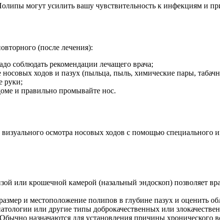
Полипы могут усилить вашу чувствительность к инфекциям и при
овторного (после лечения):
надо соблюдать рекомендации лечащего врача;
 носовых ходов и пазух (пыльца, пыль, химические пары, таба
 руки;
доме и правильно промывайте нос.
 визуального осмотра носовых ходов с помощью специального и
инзой или крошечной камерой (назальный эндоскоп) позволяет вр
размер и местоположение полипов в глубине пазух и оценить об
атологии или другие типы доброкачественных или злокачествен
 Обычно назначаются для установления причины хронического в