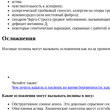
астма;
чувствительность к аспирину;
аллергический грибковый синусит, аллергия на споры гр
муковисцидоз (или кистозный фиброз);
синдром Чарга-Стросса (редкое заболевание, вызывающее
дефицит витамина Д;
некоторые генетические вариации, связанные с работой 
Осложнения
Носовые полипы могут вызывать осложнения как из-за хроничес
Читайте также:
Чем лечить кашель и насморк во время беременности: ка
Какие осложнения могут вызывать полипы в носу:
Обструктивное сонное апноэ. Это довольно серьезное со
Обострения астмы. Хронические синуситы могут усугуб