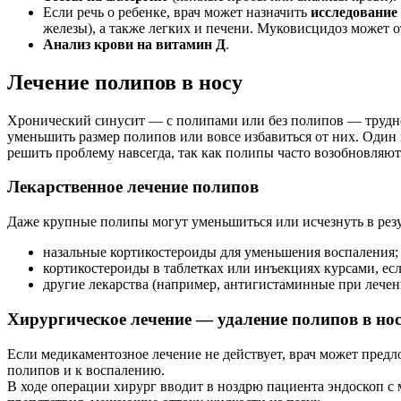
Если речь о ребенке, врач может назначить
исследование
железы), а также легких и печени. Муковисцидоз может 
Анализ крови на витамин Д
.
Лечение полипов в носу
Хронический синусит — с полипами или без полипов — трудно
уменьшить размер полипов или вовсе избавиться от них. Один 
решить проблему навсегда, так как полипы часто возобновляют
Лекарственное лечение полипов
Даже крупные полипы могут уменьшиться или исчезнуть в резул
назальные кортикостероиды для уменьшения воспаления;
кортикостероиды в таблетках или инъекциях курсами, ес
другие лекарства (например, антигистаминные при лече
Хирургическое лечение — удаление полипов в но
Если медикаментозное лечение не действует, врач может пред
полипов и к воспалению.
В ходе операции хирург вводит в ноздрю пациента эндоскоп с