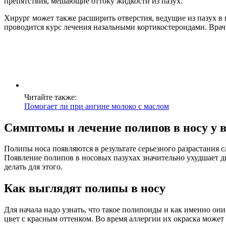
препятствия, мешающие оттоку жидкости из пазух.
Хирург может также расширить отверстия, ведущие из пазух в
проводится курс лечения назальными кортикостероидами. Врач
Читайте также:
Помогает ли при ангине молоко с маслом
Симптомы и лечение полипов в носу у 
Полипы носа появляются в результате серьезного разрастания 
Появление полипов в носовых пазухах значительно ухудшает ды
делать для этого.
Как выглядят полипы в носу
Для начала надо узнать, что такое полипоиды и как именно он
цвет с красным оттенком. Во время аллергии их окраска может