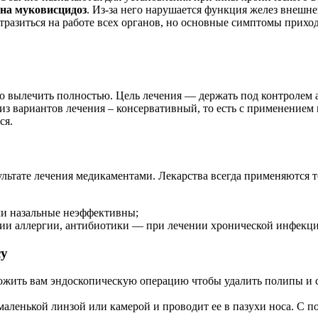
 на муковисцидоз
. Из-за него нарушается функция желез внешн
отразиться на работе всех органов, но основные симптомы прих
 вылечить полностью. Цель лечения — держать под контролем а
из вариантов лечения – консервативный, то есть с применением 
ся.
ьтате лечения медикаментами. Лекарства всегда применяются то
ли назальные неэффективны;
нии аллергии, антибиотики — при лечении хронической инфекци
су
ложить вам эндоскопическую операцию чтобы удалить полипы и 
 маленькой линзой или камерой и проводит ее в пазухи носа. С 