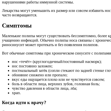
нарушениями работы иммунной системы.
Лекарства могут уменьшить их размер или совсем избавить нос
часто возвращаются.
Симптомы
Маленькие полипы могут существовать бессимптомно, более к
учащению инфекций. Обычно полипы носа связаны с хроническ
риносинусит может протекать и без появления полипов.
Вот обычные симптомы при хроническом синусите с полипами
нос «течёт» (круглогодичный/постоянный насморк);
нос постоянно заложен;
постназальный затёк (сопли стекают по задней стенке гло
обоняние снижено или пропало;
вкус еды ощущается плохо или не чувствуется совсем;
боль в области лица, верхних зубов, головная боль;
чувство давления в области лица, лба;
храп.
Когда идти к врачу?