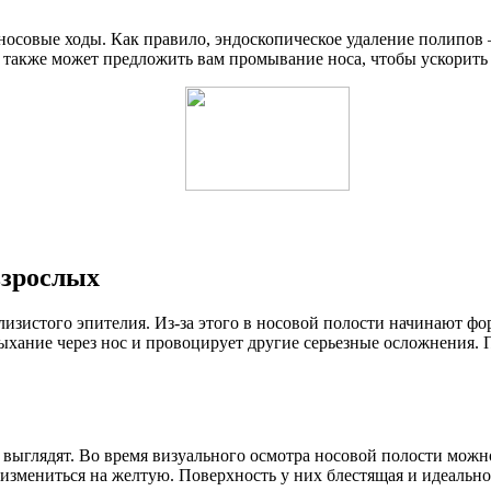
 носовые ходы. Как правило, эндоскопическое удаление полипов
 также может предложить вам промывание носа, чтобы ускорить
взрослых
слизистого эпителия. Из-за этого в носовой полости начинают ф
хание через нос и провоцирует другие серьезные осложнения. П
и выглядят. Во время визуального осмотра носовой полости можн
 измениться на желтую. Поверхность у них блестящая и идеально