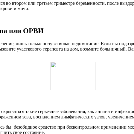
лся во втором или третьем триместре беременности, после вызд
 крови и мочи.
ппа или ОРВИ
лечение, лишь только почувствовав недомогание. Если вы подоз
ызовите участкового терапевта на дом, возьмите больничный. В
 скрываться такие серьезные заболевания, как ангина и инфекци
оражением зева, воспалением лимфатических узлов, увеличением
сь бы, безобидное средство при бесконтрольном применении мож
гчить свое состояние.