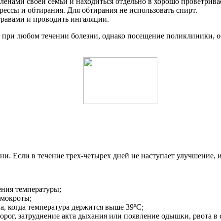
членами своей семьи и находиться отдельно в хорошо проветрива
ссы и обтирания. Для обтирания не использовать спирт.
травами и проводить ингаляции.
ю при любом течении болезни, однако посещение поликлиники,
и. Если в течение трех-четырех дней не наступает улучшение, и
ения температуры;
 мокроты;
, когда температура держится выше 39ºС;
дорог, затруднение акта дыхания или появление одышки, рвота 