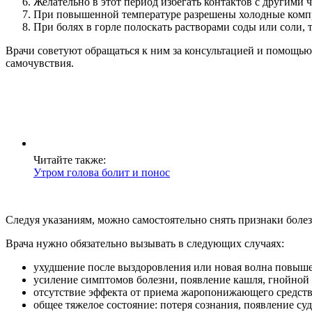
Желательно в этот период избегать контактов с другими 
При повышенной температуре разрешены холодные компре
При болях в горле полоскать растворами соды или соли, 
Врачи советуют обращаться к ним за консультацией и помощь
самочувствия.
Читайте также:
Утром голова болит и понос
Следуя указаниям, можно самостоятельно снять признаки болезн
Врача нужно обязательно вызывать в следующих случаях:
ухудшение после выздоровления или новая волна повыш
усиление симптомов болезни, появление кашля, гнойной
отсутствие эффекта от приема жаропонижающего средства
общее тяжелое состояние: потеря сознания, появление су