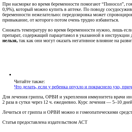
При насморке во время беременности помогают “Пиносол”, го
0,9%), который можно купить в аптеке. По поводу сосудосужив
беременности нежелательно: передозировка может спровоциро
привыкание, от которого потом очень трудно избавиться.
Снижать температуру во время беременности нужно, лишь есл
препарат, содержащий парацетамол в указанной в инструкции 
нельзя,
так как они могут оказать негативное влияние на разви
Читайте также:
Что делать, если у ребенка опухло и покраснело ухо, пр
Для лечения гриппа, ОРВИ и укрепления иммунитета врачи ино
2 раза в сутки через 12 ч. ежедневно. Курс лечения — 5–10 дней
Лечиться от гриппа и ОРВИ можно и гомеопатическими средст
Статья предоставлена издательством АСТ