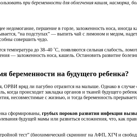
льзовать при беременности для облегчения кашля, насморка, бо
ее недомогание, першение в горле, заложенность носа, иногда 
ывается, “на подступах” — выпить чай с лимоном и медом, надеть
собны совершить чудо.
ся температура до 38–40 ˚С, появляются сильная слабость, ломота
ения — заложенность носа, кашель. Остановить развитие болезн
мя беременности на будущего ребенка?
ся, ОРВИ вряд ли пагубно отразится на малыше. Однако в случае
ь, когда происходит закладка органов и тканей будущего ребенка
ития, несовместимые с жизнью, и тогда беременность прерываетс
бенка сформированы,
грубых пороков развития инфекция вызва
левания будущей мамы или развиться осложнения, что, как прави
“тройной тест” (биохимический скрининг на АФП, ХГЧ и свобод