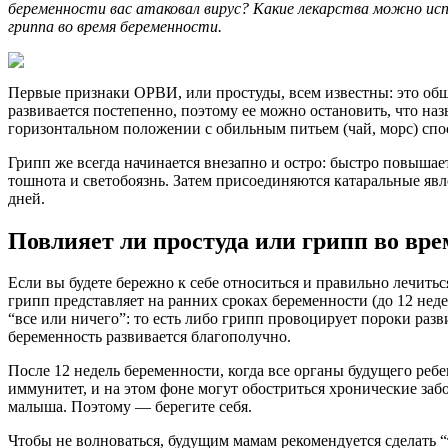
беременности вас атаковал вирус? Какие лекарства можно испо
гриппа во время беременности.
Первые признаки ОРВИ, или простуды, всем известны: это общ
развивается постепенно, поэтому ее можно остановить, что наз
горизонтальном положении с обильным питьем (чай, морс) спо
Грипп же всегда начинается внезапно и остро: быстро повышает
тошнота и светобоязнь. Затем присоединяются катаральные явл
дней.
Повлияет ли простуда или грипп во вре
Если вы будете бережно к себе относиться и правильно лечить
грипп представляет на ранних сроках беременности (до 12 недел
“все или ничего”: то есть либо грипп провоцирует пороки разв
беременность развивается благополучно.
После 12 недель беременности, когда все органы будущего ре
иммунитет, и на этом фоне могут обостриться хронические забо
малыша. Поэтому — берегите себя.
Чтобы не волноваться, будущим мамам рекомендуется сделать 