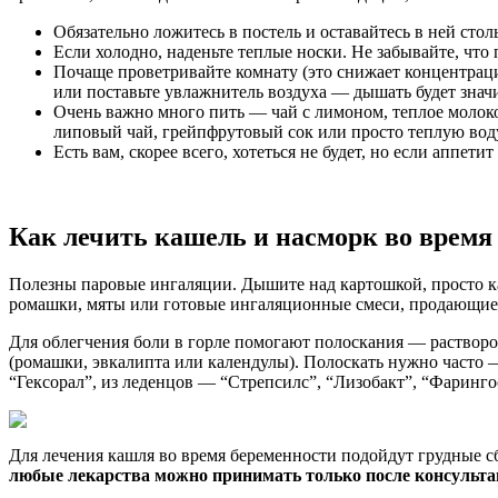
Обязательно ложитесь в постель и оставайтесь в ней стол
Если холодно, наденьте теплые носки. Не забывайте, что
Почаще проветривайте комнату (это снижает концентраци
или поставьте увлажнитель воздуха — дышать будет значи
Очень важно много пить — чай с лимоном, теплое молоко
липовый чай, грейпфрутовый сок или просто теплую вод
Есть вам, скорее всего, хотеться не будет, но если аппе
Как лечить кашель и насморк во время 
Полезны паровые ингаляции. Дышите над картошкой, просто ка
ромашки, мяты или готовые ингаляционные смеси, продающиес
Для облегчения боли в горле помогают полоскания — раствором 
(ромашки, эвкалипта или календулы). Полоскать нужно часто 
“Гексорал”, из леденцов — “Стрепсилс”, “Лизобакт”, “Фаринго
Для лечения кашля во время беременности подойдут грудные с
любые лекарства можно принимать только после консульта