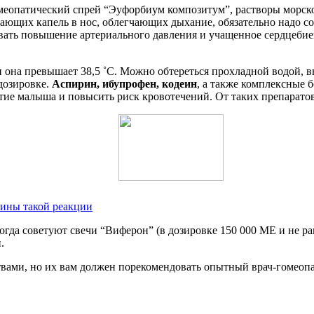
меопатический спрей “Эуфорбиум композитум”, растворы морско
ающих капель в нос, облегчающих дыхание, обязательно надо со
вать повышение артериального давления и учащенное сердцебие
и она превышает 38,5 ˚С. Можно обтереться прохладной водой,
дозировке.
Аспирин, ибупрофен, кодеин
, а также комплексные 
тие малыша и повысить риск кровотечений. От таких препаратов,
ичины такой реакции
гда советуют свечи “Виферон” (в дозировке 150 000 МЕ и не ра
.
вами, но их вам должен порекомендовать опытный врач-гомеопа