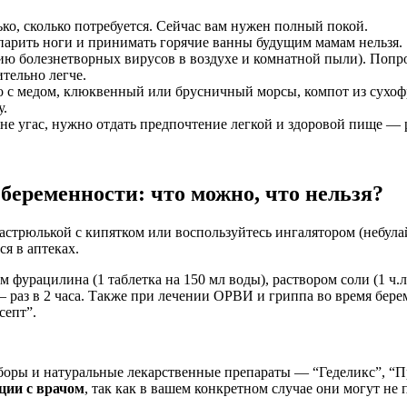
ько, сколько потребуется. Сейчас вам нужен полный покой.
 парить ноги и принимать горячие ванны будущим мамам нельзя.
ю болезнетворных вирусов в воздухе и комнатной пыли). Попро
тельно легче.
 с медом, клюквенный или брусничный морсы, компот из сухофр
у.
тит не угас, нужно отдать предпочтение легкой и здоровой пище
беременности: что можно, что нельзя?
стрюлькой с кипятком или воспользуйтесь ингалятором (небула
я в аптеках.
фурацилина (1 таблетка на 150 мл воды), раствором соли (1 ч.л
— раз в 2 часа. Также при лечении ОРВИ и гриппа во время бер
септ”.
боры и натуральные лекарственные препараты — “Геделикс”, “П
ции с врачом
, так как в вашем конкретном случае они могут не 