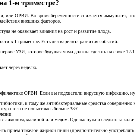
на 1-м триместре?
, или ОРВИ. Во время беременности снижается иммунитет, что 
здействия внешних факторов.
уда не оказывает влияния на рост и развитие плода.
сти в 1 триместре. Есть два варианта развития событий:
 первое УЗИ, которое будущая мама должна сделать на сроке 12-1
ает через неделю.
рофилактике ОРВИ. Если вы подхватили вирусную инфекцию, н
тибиотики, к тому же антибактериальные средства совершенно 
тура тела не повысилась больше 38ºС.
лезни.
 с лимоном, малиной или медом. Однако нужно следить за колич
ить прием тяжелой жирной пищи (предпочтительно употреблять 