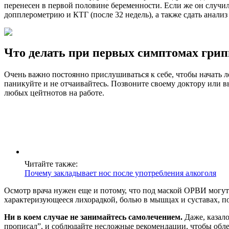
перенесен в первой половине беременности. Если же он случи
допплерометрию и КТГ (после 32 недель), а также сдать анализ
Что делать при первых симптомах гри
Очень важно постоянно прислушиваться к себе, чтобы начать 
паникуйте и не отчаивайтесь. Позвоните своему доктору или в
любых цейтнотов на работе.
Читайте также:
Почему закладывает нос после употребления алкоголя
Осмотр врача нужен еще и потому, что под маской ОРВИ могут
характеризующееся лихорадкой, болью в мышцах и суставах, п
Ни в коем случае не занимайтесь самолечением.
Даже, казало
прописал”, и соблюдайте несложные рекомендации, чтобы обле