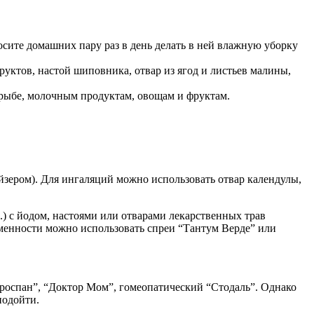
сите домашних пару раз в день делать в ней влажную уборку
уктов, настой шиповника, отвар из ягод и листьев малины,
 — рыбе, молочным продуктам, овощам и фруктам.
йзером). Для ингаляций можно использовать отвар календулы,
.) с йодом, настоями или отварами лекарственных трав
еменности можно использовать спреи “Тантум Верде” или
роспан”, “Доктор Мом”, гомеопатический “Стодаль”. Однако
подойти.