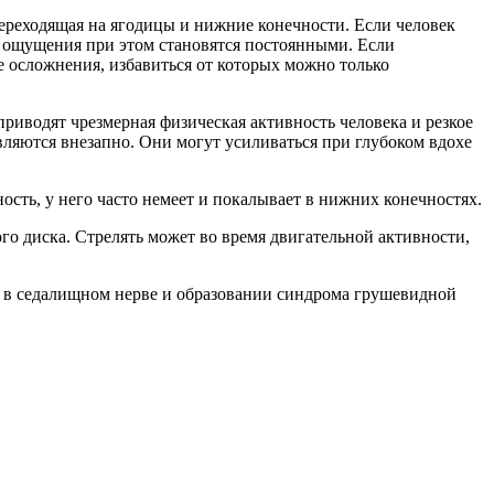
 переходящая на ягодицы и нижние конечности. Если человек
е ощущения при этом становятся постоянными. Если
е осложнения, избавиться от которых можно только
приводят чрезмерная физическая активность человека и резкое
ляются внезапно. Они могут усиливаться при глубоком вдохе
сть, у него часто немеет и покалывает в нижних конечностях.
о диска. Стрелять может во время двигательной активности,
са в седалищном нерве и образовании синдрома грушевидной