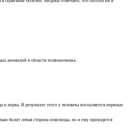
ся серьезные болезни. Медики отмечают, что патологии в
ных аномалий в области позвоночника.
а и нерва. В результате этого у человека воспаляются нервные
ько болит левая сторона поясницы, но и ему приходится