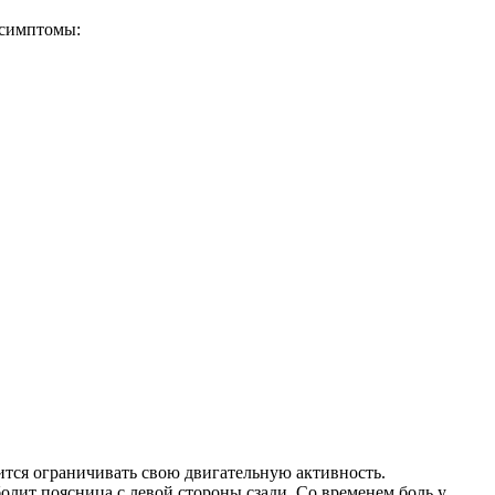
 симптомы:
дится ограничивать свою двигательную активность.
болит поясница с левой стороны сзади. Со временем боль у