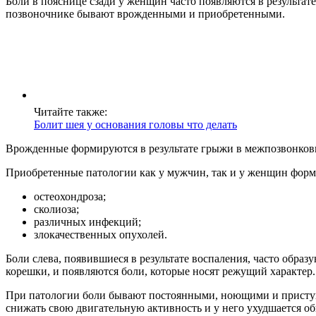
Боли в пояснице сзади у женщин часто появляются в результат
позвоночнике бывают врожденными и приобретенными.
Читайте также:
Болит шея у основания головы что делать
Врожденные формируются в результате грыжи в межпозвонковых
Приобретенные патологии как у мужчин, так и у женщин форм
остеохондроза;
сколиоза;
различных инфекций;
злокачественных опухолей.
Боли слева, появившиеся в результате воспаления, часто образ
корешки, и появляются боли, которые носят режущий характер.
При патологии боли бывают постоянными, ноющими и приступоо
снижать свою двигательную активность и у него ухудшается о