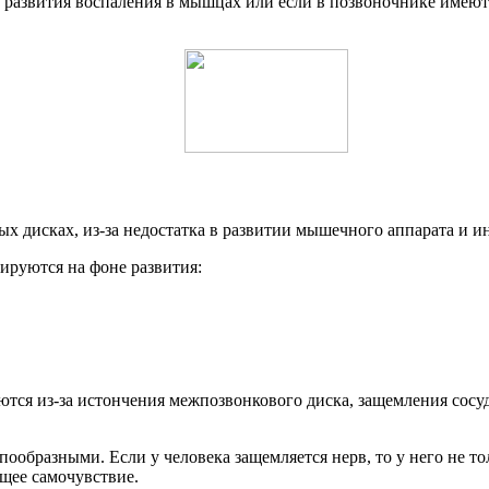
е развития воспаления в мышцах или если в позвоночнике имеют
 дисках, из-за недостатка в развитии мышечного аппарата и и
ируются на фоне развития:
уются из-за истончения межпозвонкового диска, защемления сосуд
бразными. Если у человека защемляется нерв, то у него не тол
бщее самочувствие.