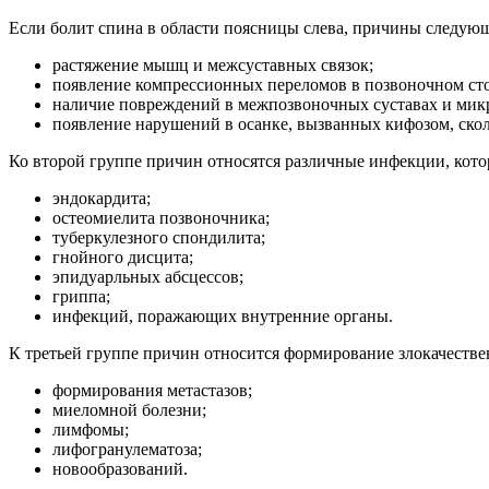
Если болит спина в области поясницы слева, причины следую
растяжение мышц и межсуставных связок;
появление компрессионных переломов в позвоночном сто
наличие повреждений в межпозвоночных суставах и мик
появление нарушений в осанке, вызванных кифозом, скол
Ко второй группе причин относятся различные инфекции, кото
эндокардита;
остеомиелита позвоночника;
туберкулезного спондилита;
гнойного дисцита;
эпидуарльных абсцессов;
гриппа;
инфекций, поражающих внутренние органы.
К третьей группе причин относится формирование злокачествен
формирования метастазов;
миеломной болезни;
лимфомы;
лифогранулематоза;
новообразований.