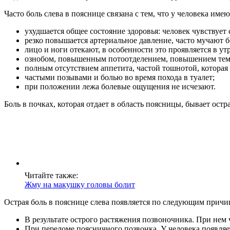
Часто боль слева в пояснице связана с тем, что у человека и
ухудшается общее состояние здоровья: человек чувствует 
резко повышается артериальное давление, часто мучают б
лицо и ноги отекают, в особенности это проявляется в ут
ознобом, повышенным потоотделением, повышением тем
полным отсутствием аппетита, частой тошнотой, которая
частыми позывами и болью во время похода в туалет;
при положении лежа болевые ощущения не исчезают.
Боль в почках, которая отдает в область поясницы, бывает остр
Читайте также:
Жму на макушку головы болит
Острая боль в пояснице слева появляется по следующим причи
В результате острого растяжения позвоночника. При нем 
При переломе поясничного позвонка. У человека появляет