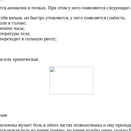
меются аномалии в почках. При этом у него появляются следующие
себя вялым, он быстро утомляется, у него появляется слабость;
оли в голове;
ренние часы;
пературы тела;
 переходит в сильную рвоту;
ая или хроническая.
нам:
человека мучает боль в обеих частях позвоночника и ему прихо
ся резкая боль во время травмы, во время ходьбы очень сильно 