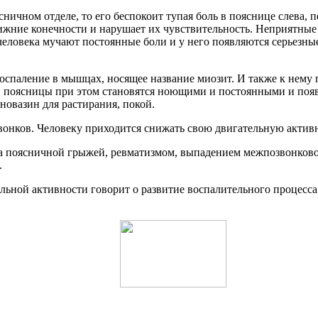
сничном отделе, то его беспокоит тупая боль в пояснице слева,
т нижние конечности и нарушает их чувствительность. Неприятны
человека мучают постоянные боли и у него появляются серьезны
воспаление в мышцах, носящее название миозит. И также к нему 
и поясницы при этом становятся ноющими и постоянными и появ
новазин для растирания, покой.
онков. Человеку приходится снижать свою двигательную активно
а поясничной грыжей, ревматизмом, выпадением межпозвонковог
.
ельной активности говорит о развитие воспалительного процес