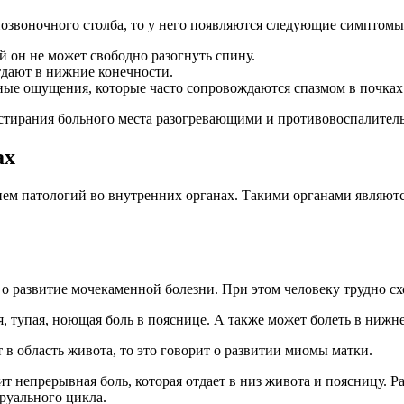
позвоночного столба, то у него появляются следующие симптомы
й он не может свободно разогнуть спину.
дают в нижние конечности.
ные ощущения, которые часто сопровождаются спазмом в почках
стирания больного места разогревающими и противовоспалител
ах
итием патологий во внутренних органах. Такими органами являютс
 о развитие мочекаменной болезни. При этом человеку трудно схо
, тупая, ноющая боль в пояснице. А также может болеть в нижне
 в область живота, то это говорит о развитии миомы матки.
 непрерывная боль, которая отдает в низ живота и поясницу. Р
руального цикла.