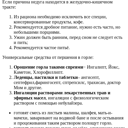
Если причина недуга находится в желудочно-кишечном
тракте:
Из рациона необходимо исключить все специи,
консервированные продукты, кофе.
Рекомендуется дробное питание, нужно есть часто, но
небольшими порциями.
Ужин должен быть ранним, перед сном не следует есть
и пить;
Рекомендуется частое питьё.
Универсальные средства от першения в горле:
Орошение горла такими спреями
− Ингалипт, Йокс,
Каметон, Хлорофиллипт.
Леденцы, пастилки и таблетки
– ангисепт,
септефрил,фарингосепт, сптрепсилс, трахисан, доктор
Мом и другие.
Ингаляции растворами лекарственных трав и
эфирных масел
, ингаляции с физиологическим
раствором с помощью небулайзера.
готовят смесь из листьев малины, шалфея, мать-и-
мачехи, заваривают на водяной бане и после остывания
и процеживания таким раствором полощут горло.