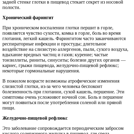
задней стенке глотки в пищевод стекает секрет из носовой
полости.
Хронический фарингит
При хроническом воспалении глотки першит в горле,
появляется чувство сухости, комка в горле, боль во время
глотания, легкий кашель. Фарингитом часто заканчиваются
респираторные инфекции и простуды; длительное
воздействие на слизистую аллергенов, пыли, сухого воздуха,
вдыхание вредных частиц и газов; курение; частые
тонзиллиты, риниты, синуситы; болезни других органов —
кариес, грыжи пищевода, желудочно-пищевой рефлюкс;
некоторые гормональные нарушения.
В пожилом возрасте возможны атрофические изменения
слизистой глотки, из-за чего человека беспокоит
болезненность при глотании, сухой кашель, першение. Эти
симптомы очень усложняют ночной сон. Боль и першение
могут появиться после употребления соленой или пряной
пищи.
Желудочно-пищевой рефлюкс
Это заболевание сопровождается периодическим забросом
кислого содержимого желудка в пищевод, где среда