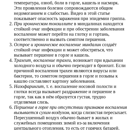
температура, озноб, боли в горле, кашель и насморк.
Эти проявления болезни сопровождаются общим
недомоганием и слабостью. Видео в этой статье
показывает опасность заражения при эпидемии гриппа.
При хроническом тонзиллите
в миндалинах находится
стойкий очаг инфекции и при обострении заболевания
воспаление может перейти на глотку и гортань,
соответственно и вызвать симптом першения.
Острое и хроническое воспаление миндалин
создаёт
стойкий очаг инфекции и может обостряться, что
вызывает першение в горле и кашель.
Трахеит, воспаление трахеи
, возникает при вдыхании
холодного воздуха и обычно переходит в бронхит. Если
причиной воспаления трахеи являются вирусы или
бактерии, то симптом першения в горле и позывы к
кашлю составляют картину заболевания.
Назофарингит
, т. е. воспаление носовой полости и
глотки всегда вызывает раздражение и першение в
горле, так как в нём образуется густая, трудно
отделяемая слизь.
Першение в горле при отсутствии признаков воспаления
вызывается сухим воздухом
, когда слизистая пересыхает.
Пересушенный воздух обычно бывает в жилых и
служебных помещениях зимой из-за включения
центрального отопления, то есть от горячих батарей.