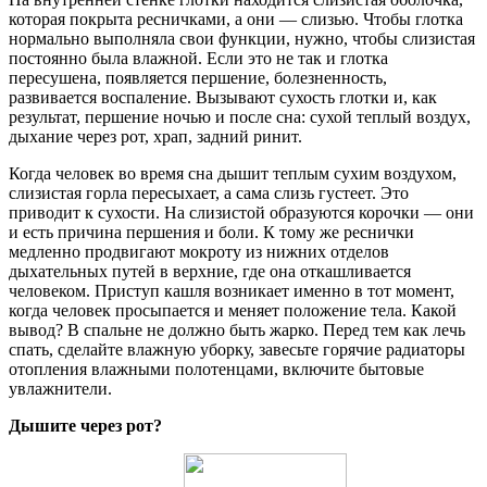
которая покрыта ресничками, а они — слизью. Чтобы глотка
нормально выполняла свои функции, нужно, чтобы слизистая
постоянно была влажной. Если это не так и глотка
пересушена, появляется першение, болезненность,
развивается воспаление. Вызывают сухость глотки и, как
результат, першение ночью и после сна: сухой теплый воздух,
дыхание через рот, храп, задний ринит.
Когда человек во время сна дышит теплым сухим воздухом,
слизистая горла пересыхает, а сама слизь густеет. Это
приводит к сухости. На слизистой образуются корочки — они
и есть причина першения и боли. К тому же реснички
медленно продвигают мокроту из нижних отделов
дыхательных путей в верхние, где она откашливается
человеком. Приступ кашля возникает именно в тот момент,
когда человек просыпается и меняет положение тела. Какой
вывод? В спальне не должно быть жарко. Перед тем как лечь
спать, сделайте влажную уборку, завесьте горячие радиаторы
отопления влажными полотенцами, включите бытовые
увлажнители.
Дышите через рот?