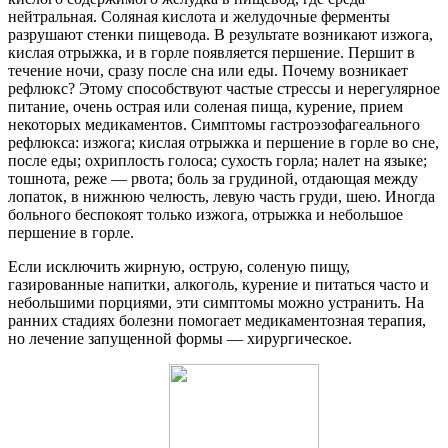
нейтральная. Соляная кислота и желудочные ферменты
разрушают стенки пищевода. В результате возникают изжога,
кислая отрыжка, и в горле появляется першение. Першит в
течение ночи, сразу после сна или еды. Почему возникает
рефлюкс? Этому способствуют частые стрессы и нерегулярное
питание, очень острая или соленая пища, курение, прием
некоторых медикаментов. Симптомы гастроэзофагеального
рефлюкса: изжога; кислая отрыжка и першение в горле во сне,
после еды; охриплость голоса; сухость горла; налет на языке;
тошнота, реже — рвота; боль за грудиной, отдающая между
лопаток, в нижнюю челюсть, левую часть груди, шею. Иногда
больного беспокоят только изжога, отрыжка и небольшое
першение в горле.
Если исключить жирную, острую, соленую пищу,
газированные напитки, алкоголь, курение и питаться часто и
небольшими порциями, эти симптомы можно устранить. На
ранних стадиях болезни помогает медикаментозная терапия,
но лечение запущенной формы — хирургическое.