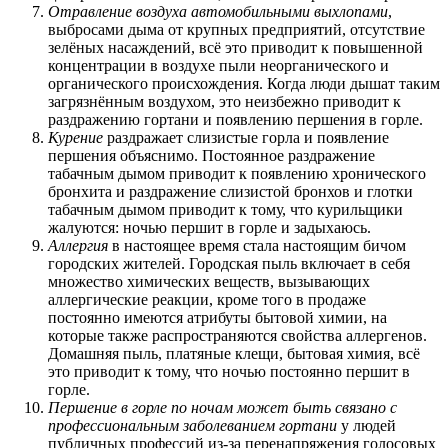
Отравление воздуха автомобильными выхлопами
,
выбросами дыма от крупных предприятий, отсутствие
зелёных насаждений, всё это приводит к повышенной
концентрации в воздухе пыли неорганического и
органического происхождения. Когда люди дышат таким
загрязнённым воздухом, это неизбежно приводит к
раздражению гортани и появлению першения в горле.
Курение
раздражает слизистые горла и появление
першения объяснимо. Постоянное раздражение
табачным дымом приводит к появлению хронического
бронхита и раздражение слизистой бронхов и глотки
табачным дымом приводит к тому, что курильщики
жалуются: ночью першит в горле и задыхаюсь.
Аллергия
в настоящее время стала настоящим бичом
городских жителей. Городская пыль включает в себя
множество химических веществ, вызывающих
аллергические реакции, кроме того в продаже
постоянно имеются атрибуты бытовой химии, на
которые также распространяются свойства аллергенов.
Домашняя пыль, платяные клещи, бытовая химия, всё
это приводит к тому, что ночью постоянно першит в
горле.
Першение в горле по ночам может быть связано с
профессиональным заболеванием гортани
у людей
публичных профессий из-за перенапряжения голосовых