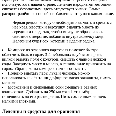
используются в нашей стране. Лечение народными методами
считается безопасным, здесь отсутствует химия. Самые
распространённые способы избавления от сухого кашля такие.
Черная редька, которую необходимо вымыть и срезать с
неё края, хвостик и верхушку. Удалить мякоть из
серединки плода так, чтобы внизу не образовалось
сквозное отверстие, добавить внутрь ложечку меда.
Целебным будет сок, который выделит редька.
Компресс из отварного картофеля поможет быстро
облегчить боль в горле. 3-4 небольших клубня отварить,
вилкой размять прям с кожурой, смешать с чайной ложкой
соды. Завернуть массу в марлю, в теплом виде приложить на
горло. Убрать, когда компресс начнет остывать.
Полезно вдыхать пары лука и чеснока, можно
использовать как фитонцид эфирное масло эвкалипта, пихты,
ментола.
Морковный и свекольный соки смешать в равных
количествах. Добавить на 250 мл сока 1 ст.л. мёда,
помешивать до его растворения. Пить сок теплым на ночь
мелкими глотками.
Леденцы и средства для орошения