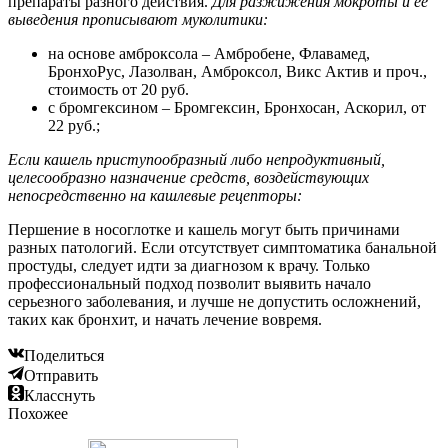
препараты разного действия.
Для разжижения мокроты и её
выведения прописывают муколитики:
на основе амброксола – Амбробене, Флавамед,
БронхоРус, Лазолван, Амброксол, Викс Актив и проч.,
стоимость от 20 руб.
с бромгексином – Бромгексин, Бронхосан, Аскорил, от
22 руб.;
Если кашель приступообразный либо непродуктивный,
целесообразно назначение средств, воздействующих
непосредственно на кашлевые рецепторы:
Першение в носоглотке и кашель могут быть причинами
разных патологий. Если отсутствует симптоматика банальной
простуды, следует идти за диагнозом к врачу. Только
профессиональный подход позволит выявить начало
серьезного заболевания, и лучше не допустить осложнений,
таких как бронхит, и начать лечение вовремя.
Поделиться
Отправить
Класснуть
Похожее