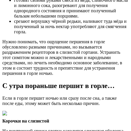
готовят своими руками смесь из мёда, сливочного масла
и лимонного сока, разогревают для получения
однородного состояния и принимают полученный
бальзам небольшими порциями.
срезают верхушку чёрной редьки, наливают туда мёда и
полученный за ночь нектар употребляют для смягчения
горла.
Нужно понимать, что ощущение першения в горле
обусловлено разными причинами, но вызывается
раздражением рецепторов в слизистой гортани. Устранить
этот симптом можно и лекарственными и народными
средствами, но лечить необходимо основное заболевание, в
этом и состоит трудность и препятствие для устранения
першения в горле ночью.
С утра пораньше першит в горле…
Если в горле першит ночью или сразу после сна, а также
после еды, этому может быть несколько причин.
Корочки на слизистой
На внутренней стенке глотки находится слизистая оболочка,