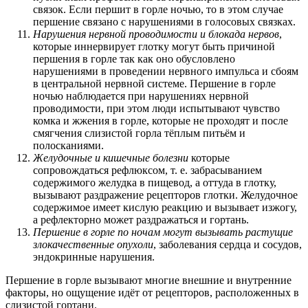
связок. Если першит в горле ночью, то в этом случае
першение связано с нарушениями в голосовых связках.
Нарушения нервной проводимости и блокада нервов
,
которые иннервирует глотку могут быть причиной
першения в горле так как оно обусловлено
нарушениями в проведении нервного импульса и сбоям
в центральной нервной системе. Першение в горле
ночью наблюдается при нарушениях нервной
проводимости, при этом люди испытывают чувство
комка и жжения в горле, которые не проходят и после
смягчения слизистой горла тёплым питьём и
полосканиями.
Желудочные и кишечные болезни
которые
сопровождаться рефлюксом, т. е. забрасыванием
содержимого желудка в пищевод, а оттуда в глотку,
вызывают раздражение рецепторов глотки. Желудочное
содержимое имеет кислую реакцию и вызывает изжогу,
а рефлекторно может раздражаться и гортань.
Першение в горле по ночам могут вызывать растущие
злокачественные опухоли
, заболевания сердца и сосудов,
эндокринные нарушения.
Першение в горле вызывают многие внешние и внутренние
факторы, но ощущение идёт от рецепторов, расположенных в
слизистой гортани.