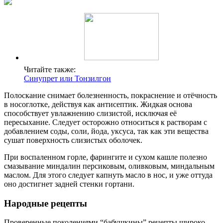
Читайте также:
Синупрет или Тонзилгон
Полоскание снимает болезненность, покраснение и отёчность
в носоглотке, действуя как антисептик. Жидкая основа
способствует увлажнению слизистой, исключая её
пересыхание. Следует осторожно относиться к растворам с
добавлением соды, соли, йода, уксуса, так как эти вещества
сушат поверхность слизистых оболочек.
При воспаленном горле, фарингите и сухом кашле полезно
смазывание миндалин персиковым, оливковым, миндальным
маслом. Для этого следует капнуть масло в нос, и уже оттуда
оно достигнет задней стенки гортани.
Народные рецепты
Проверенные поколениями “бабушкины” рецепты широко