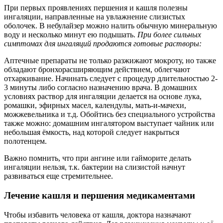
При первых проявлениях першения и кашля полезны
ингаляции, направленные на увлажнение слизистых
оболочек. В небулайзер можно налить обычную минеральную
воду и несколько минут ею подышать.
При более сильных
симптомах для ингаляций продаются готовые растворы:
Аптечные препараты не только разжижают мокроту, но также
обладают бронхорасширяющим действием, облегчают
отхаркивание. Начинать следует с процедур длительностью 2-
3 минуты либо согласно назначению врача. В домашних
условиях раствор для ингаляции делается на основе лука,
ромашки, эфирных масел, календулы, мать-и-мачехи,
можжевельника и т.д. Обойтись без специального устройства
также можно: домашним ингалятором выступает чайник или
небольшая ёмкость, над которой следует накрыться
полотенцем.
Важно помнить, что при ангине или гайморите делать
ингаляции нельзя, т.к. бактерии на слизистой начнут
развиваться еще стремительнее.
Лечение кашля и першения медикаментами
Чтобы избавить человека от кашля, доктора назначают