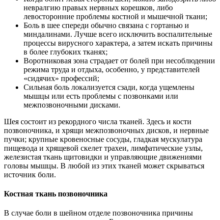
невралгию правых нервных корешков, либо
левосторонние проблемы костной и мышечной ткани;
Боль в шее спереди обычно связана с гортанью и
миндалинами. Лучше всего исключить воспалительные
процессы вирусного характера, а затем искать причины
в более глубоких тканях;
Воротниковая зона страдает от болей при несоблюдении
режима труда и отдыха, особенно, у представителей
«сидячих» профессий;
Сильная боль локализуется сзади, когда ущемлены
мышцы или есть проблемы с позвонками или
межпозвоночными дисками.
Шея состоит из рекордного числа тканей. Здесь и кости
позвоночника, и хрящи межпозвоночных дисков, и нервные
пучки; крупные кровеносные сосуды, гладкая мускулатура
пищевода и хрящевой скелет трахеи, лимфатические узлы,
железистая ткань щитовидки и управляющие движениями
головы мышцы. В любой из этих тканей может скрываться
источник боли.
Костная ткань позвоночника
В случае боли в шейном отделе позвоночника причины