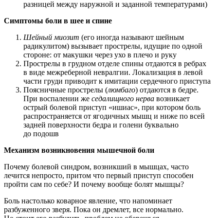
разницей между наружной и заданной температурами)
Симптомы боли в шее и спине
Шейный миозит
(его иногда называют шейным
радикулитом) вызывает прострелы, идущие по одной
стороне: от макушки через ухо в плечо и руку
Прострелы в грудном отделе спины отдаются в ребрах
в виде межреберной невралгии. Локализация в левой
части груди приводит к имитации сердечного приступа
Поясничные прострелы (
люмбаго
) отдаются в бедре.
При воспалении же
седалищного нерва
возникает
острый болевой приступ «ишиас», при котором боль
распространяется от ягодичных мышц и ниже по всей
задней поверхности бедра и голени буквально
до подошв
Механизм возникновения мышечной боли
Почему болевой синдром, возникший в мышцах, часто
лечится непросто, притом что первый приступ способен
пройти сам по себе? И почему вообще болят мышцы?
Боль настолько коварное явление, что напоминает
разбуженного зверя. Пока он дремлет, все нормально.