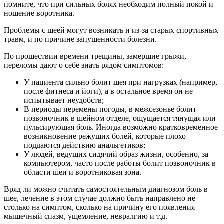
помните, что при сильных болях необходим полный покой и
ношение воротника.
Проблемы с шеей могут возникать и из-за старых спортивных
травм, и по причине запущенности болезни.
По прошествии времени трещины, замершие грыжи,
переломы дают о себе знать рядом симптомов:
У пациента сильно болит шея при нагрузках (например,
после фитнеса и йоги), а в остальное время он не
испытывает неудобств;
В периоды перемены погоды, в межсезонье болит
позвоночник в шейном отделе, ощущается тянущая или
пульсирующая боль. Иногда возможно кратковременное
возникновение режущих болей, которые плохо
поддаются действию анальгетиков;
У людей, ведущих сидячий образ жизни, особенно, за
компьютером, часто после работы болит позвоночник в
области шеи и воротниковая зона.
Вряд ли можно считать самостоятельным диагнозом боль в
шее, лечение в этом случае должно быть направлено не
столько на симптом, сколько на причину его появления —
мышечный спазм, ущемление, невралгию и т.д.