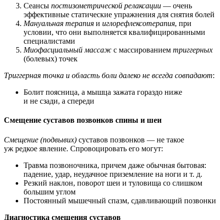
Сеансы
постизометрической релаксации
— очень
эффективные статические упражнения для снятия болей
Мануальная терапия
и
иглорефлексотерапия
, при
условии, что они выполняется квалифицированными
специалистами
Миофасциальный массаж
с массированием
триггерных
(болевых) точек
Триггерная точка и область боли далеко не всегда совпадают
:
Болит поясница, а мышца зажата гораздо ниже
и не сзади, а спереди
Смещение суставов позвонков спины и шеи
Смещение (подвывих)
суставов позвонков — не такое
уж редкое явление. Спровоцировать его могут:
Травма позвоночника, причем даже обычная бытовая:
падение, удар, неудачное приземление на ноги и т. д.
Резкий наклон, поворот шеи и туловища со слишком
большим углом
Постоянный мышечный спазм, сдавливающий позвонки
Диагностика смещения суставов