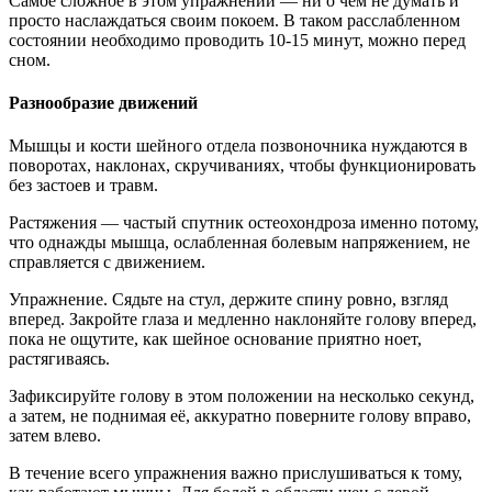
Самое сложное в этом упражнении — ни о чем не думать и
просто наслаждаться своим покоем. В таком расслабленном
состоянии необходимо проводить 10-15 минут, можно перед
сном.
Разнообразие движений
Мышцы и кости шейного отдела позвоночника нуждаются в
поворотах, наклонах, скручиваниях, чтобы функционировать
без застоев и травм.
Растяжения — частый спутник остеохондроза именно потому,
что однажды мышца, ослабленная болевым напряжением, не
справляется с движением.
Упражнение. Сядьте на стул, держите спину ровно, взгляд
вперед. Закройте глаза и медленно наклоняйте голову вперед,
пока не ощутите, как шейное основание приятно ноет,
растягиваясь.
Зафиксируйте голову в этом положении на несколько секунд,
а затем, не поднимая её, аккуратно поверните голову вправо,
затем влево.
В течение всего упражнения важно прислушиваться к тому,