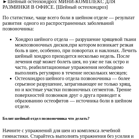
►Шейный остеохондроз: МИНИ-КОМПЛЕКС ДЛЯ
РАЗМИНКИ В ОФИСЕ. [Шейный остеохондроз]
По статистике, чаще всего боли в шейном отделе — результат
развития одного из распространенных заболеваний
позвоночника:
Хондроз шейного отдела — разрушение хрящевой ткани
межпозвоночных дисков,при котором возникает резкая
боль в шее, особенно, при поворотах и наклонах. Лечить
шейный хондроз приходится несколько недель. После
лечения ещё может болеть шея, но уже не так остро и
часто, реабилитационные упражнения необходимо
выполнять регулярно в течение нескольких месяцев;
Остеохондроз шейного отдела позвоночника — более
серьезное разрушение, затрагивающее не только хрящ,
но и костные участки позвоночных сегментов. Трение
поверхностей позвонков друг о друга приводит к
образованию остеофитов — источника боли в шейном
отделе.
Болит шейный отдел позвоночника что делать?
Начните с упражнений для шеи из комплекса лечебной
гимнастики. Старайтесь выполнять упражнения без усилия и