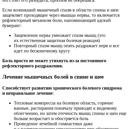
Но стоит его разбудить, проблем не оберешься.
Если возникший мышечный спазм в области спины и шеи
защемляет проходящие через мышцы нервы, то включается
рефлекторный механизм боли, напоминающий адский
бумеранг:
Защемление нерва умножает спазм мышц (это
их естественная защитная болевая реакция)
Повторный спазм мышц опять раздражает нерв и все
идет по бесконечному кругу
Боль просто не может утихнуть из-за постоянного
рефлекторного раздражения.
Лечение мышечных болей в спине и шее
Способствует развитию хронического болевого синдрома
и неправильное лечение
:
Тепловые компрессы на болевую область, горячие
ванные, растирания поначалу приводят к видимому
облегчению, но затем отечность мышц спины и шеи еще
больше возрастает и обостряется боль
Проведение лечебной гимнастики даже
и с растягивающими упражнениями при обострении