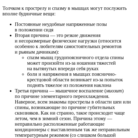
Толчком к прострелу и спазму в мышцах могут послужить
вполне будничные вещи:
Постоянные неудобные напряженные позы
в положении сидя
Вторая причина — это резкие движения
и несоразмерные физические нагрузки (относится
особенно к любителям самостоятельных ремонтов
и рьяным дачникам):
спазм мышц грудопоясничного отдела спины
может произойти из-за ношения тяжестей
на вытянутых впереди себя руках
боли и напряжения в мышцах пояснично-
крестцовой области возникает из-за попыток
поднять тяжелое из положения наклона
Третья причина — мышечное воспаление (
миозит
)
по причине элементарного переохлаждения.
Наверное, всем знакомы прострелы в области шеи или
спины, возникающие по причине губительных
сквозняков. Как ни странно, такое происходит чаще
летом, чем в зимний сезон. Причина этому —
неправильно расположенные работающие
кондиционеры с выставленным так же неправильным
температурным режимом (со слишком большой