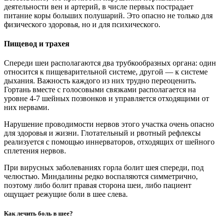
деятельности вен и артерий, в числе первых пострадает
питание коры больших полушарий. Это опасно не только для
физического здоровья, но и для психического.
Пищевод и трахея
Спереди шеи располагаются два трубкообразных органа: один
относится к пищеварительной системе, другой — к системе
дыхания. Важность каждого из них трудно переоценить.
Гортань вместе с голосовыми связками располагается на
уровне 4-7 шейных позвонков и управляется отходящими от
них нервами.
Нарушение проводимости нервов этого участка очень опасно
для здоровья и жизни. Глотательный и рвотный рефлексы
реализуется с помощью иннерваторов, отходящих от шейного
сплетения нервов.
При вирусных заболеваниях горла болит шея спереди, под
челюстью. Миндалины редко воспаляются симметрично,
поэтому либо болит правая сторона шеи, либо пациент
ощущает режущие боли в шее слева.
Как лечить боль в шее?