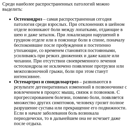
Среди наиболее распространенных патологий можно
выделить:
Остеохондроз
– самая распространенная сегодня
патология среди взрослых. При отклонениях в шейном
отделе возникают боли между лопатками, отдающие в
шею и даже затылок. При локализации нарушений в
грудном отделе или в пояснице боли в спине, поначалу
беспокоившие после пробуждения и постепенно
утихающие, со временем становятся постоянными,
усиливаясь при резких движениях и даже кашле или
чихании. При отсутствии своевременного лечения
остеохондроза не исключено появление протрузии или
межпозвоночной грыжи, боли при этом станут
интенсивнее.
Остеоартроз и спондилоартроз
– развиваются в
результате дегенеративных изменений в позвоночнике с
вовлечением в процесс мышц, связок и позвонков. С
прогрессированием болезни, помимо боли, появляется
множество других симптомов, человеку грозит полное
разрушение сустава или прекращение его подвижности.
Если в начале заболевания боль возникала
периодически, то в дальнейшем она не исчезает даже
после отдыха.