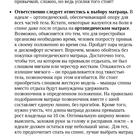
привычкой, сложно, но ведь усилия того стоят!
Ответственно следует отнестись к выбору матраца.
В
идеале – ортопедический, обеспечивающий опору для
всех частей тела. Кстати, некоторые жалуются на боли в
спине даже после отдыха на
ортопедическом матрасе
.
Возможно, объясняется это тем, что для перестройки
организма необходимо время, человек попросту привык
к своему положению во время сна. Пройдет пара недель
и дискомфорт исчезнет. Впрочем, можно обойтись без
покупки ортопедического матраца. Достаточно того,
чтобы тот, на котором вы привыкли отдыхать, не был
слишком мягким или чересчур жестким. Откажитесь от
излишне мягкого – он продавливается под тяжестью
тела, позвоночник при этом изгибается. Не стоит
приобретать слишком жесткую модель – мышцы спины
вместо отдыха будут вынуждены удерживать
позвоночник в определенном положении. На правильно
подобранном матраце позвоночник вместе с шеей
составляет единую линию, без прогибов. Кроме того,
нужно учесть, что длина матраца должна превышать
рост владельца на 10 см. Оптимальную ширину можно
выяснить, заложив руки за голову и расправив локти – в
идеале должен остаться еще небольшой запас. Для тех,
кто предпочитает спать на спине, лучше выбрать матрац