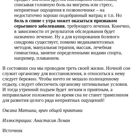
списывая головную боль на мигрень или стресс,
неприятные ощущения в позвоночнике – на
недостаточно хорошо подобранный матрац и т.п. Но
боль в спине с утра может оказаться признаком
серьезного заболевания
, требующего лечения. Конечно,
в зависимости от результатов обследования будет
назначено лечение. Ну а для купирования болевого
синдрома существует, помимо медикаментозных
методов, мануальная терапия, массаж, лечебная
гимнастика, занятие определенными видами спорта,
например, плаванием.
В состоянии сна мы проводим треть своей жизни. Ночной сон
служит организму для восстановления, и относиться к нему
следует бережно. Чтобы ничто не мешало полноценному
отдыху, следует обеспечить организму оптимальные условия.
И тогда утренний подъем будет легким и приятным, а
неправильное положение во время сна не станет трамплином
для развития целого ряда неприятных ощущений!
Оксана Матиаш, врач общей практики
Иллюстрации: Анастасия Леман
Источник