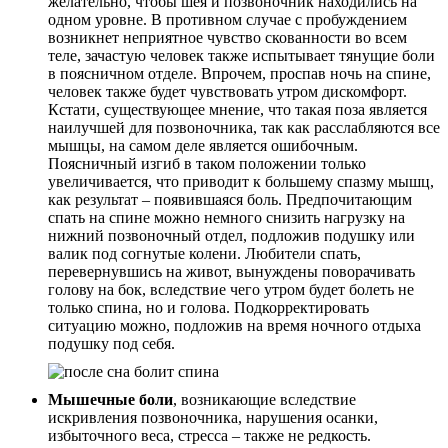
желательно, чтобы шея и позвоночник находились на
одном уровне. В противном случае с пробуждением
возникнет неприятное чувство скованности во всем
теле, зачастую человек также испытывает тянущие боли
в поясничном отделе. Впрочем, проспав ночь на спине,
человек также будет чувствовать утром дискомфорт.
Кстати, существующее мнение, что такая поза является
наилучшей для позвоночника, так как расслабляются все
мышцы, на самом деле является ошибочным.
Поясничный изгиб в таком положении только
увеличивается, что приводит к большему спазму мышц,
как результат – появившаяся боль. Предпочитающим
спать на спине можно немного снизить нагрузку на
нижний позвоночный отдел, подложив подушку или
валик под согнутые колени. Любители спать,
перевернувшись на живот, вынуждены поворачивать
голову на бок, вследствие чего утром будет болеть не
только спина, но и голова. Подкорректировать
ситуацию можно, подложив на время ночного отдыха
подушку под себя.
Мышечные боли
, возникающие вследствие
искривления позвоночника, нарушения осанки,
избыточного веса, стресса – также не редкость.