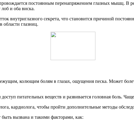
опровождается постоянным перенапряжением глазных мышц. В рез
 лоб и оба виска.
 отток внутриглазного секрета, что становится причиной постоя
в области глазниц.
ежущим, колющим болям в глазах, ощущения песка. Может болеть
оступ питательных веществ и развивается головная боль. Чаще в
олога, кардиолога, чтобы пройти дополнительные методы обслед
т быть вызвана и такими факторами, как: