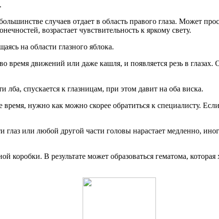
.
в большинстве случаев отдает в область правого глаза. Может пр
нечностей, возрастает чувствительность к яркому свету.
щаясь на области глазного яблока.
о время движений или даже кашля, и появляется резь в глазах.
 лба, спускается к глазницам, при этом давит на оба виска.
е время, нужно как можно скорее обратиться к специалисту. Если
ти глаз или любой другой части головы нарастает медленно, ино
ной коробки. В результате может образоваться гематома, котор