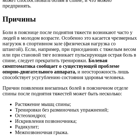
может способствовать болям в спине, и что можно
предпринять.
Причины
Боли в пояснице после поднятия тяжести возникают часто у
людей в молодом возрасте. Особенно это касается чрезмерных
нагрузок в спортивном зале (физическая нагрузка со
штангой). Если, например, при приседаниях с тяжелым весом
или при становой тяге возникает пульсирующая острая боль в
спине, следует прекратить тренировки.
Болевая
симптоматика сообщает о существующей проблеме
опорно-двигательного аппарата,
и неосторожность лишь
способствует усугублению состояния здоровья человека.
Причин появления внезапных болей в поясничном отделе
спины после поднятия тяжестей может быть несколько:
Растяжение мышц спины;
Тренировки без разминочных упражнений;
Остеохондроз;
Искривления позвоночника;
Радикулит;
Межпозвоночная грыжа.