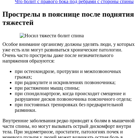
Что болит с правого бока под ребрами с стороны спины
Прострелы в пояснице после поднятия
тяжестей
Особое внимание организму должны уделять люди, у которых
уже есть или могут развиваться хронические патологии.
Очень часто прострелы даже после незначительного
напряжения образуются:
при остеохондрозе, протрузии и межпозвоночных
грыжах;
при радикулите и искривлениях позвоночника;
при растяжении мышц спины;
при спондилоартрозе, когда происходит смещение и
разрушение дисков позвоночника поясничного отдела;
при постоянных тренировках без предварительной
разминки.
Внутренние заболевания редко приводят к болям в мышечной
части спины, но могут вызывать острый дискомфорт внутри
тела. При эндометриозе, простатите, патологиях почек и
мочевого пузыря у людей может возникать острая боль в