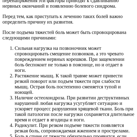
перенапряжения эти факторы приводят к сдавливанию
нервных окончаний и появлению болевого синдрома.
Перед тем, как приступать к лечению таких болей важно
определить причину их развития.
После подъема тяжестей боль может быть спровоцирована
следующими причинами:
Сильная нагрузка на позвоночник может
спровоцировать смещение позвонков, а это чревато
повреждением нервных корешков. При защемлении
боль беспокоит не только в пояснице, но и отдает в
ноги.
Растяжение мышц. К такой травме может привести
резкий поворот или подъем тяжести при слабости
мышц. Острая боль постепенно сменяется тупой и
ноющей.
Наличие остеохондроза. При развитии деструктивных
нарушений любая нагрузка усугубляет ситуацию и
ускоряет процесс разрушения хрящевой ткани. Боль при
такой патологии после нагрузки сохраняется длительное
время и отдает в ягодицы и ноги.
Радикулит. При резком подъеме тяжести появляется
резкая боль, сопровождаемая жжением и прострелами.
Боль в спине от тяжести обязательно проявится, если