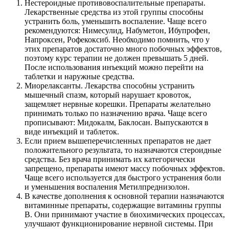
Нестероидные противовоспалительные препараты.
Лекарственные средства из этой группы способны
устранить боль, уменьшить воспаление. Чаще всего
рекомендуются: Нимесулид, Набуметон, Ибупрофен,
Напроксен, Рофекоксиб. Необходимо помнить, что у
этих препаратов достаточно много побочных эффектов,
поэтому курс терапии не должен превышать 5 дней.
После использования инъекций можно перейти на
таблетки и наружные средства.
Миорелаксанты. Лекарства способны устранить
мышечный спазм, который нарушает кровоток,
защемляет нервные корешки. Препараты желательно
принимать только по назначению врача. Чаще всего
прописывают: Мидокалм, Баклосан. Выпускаются в
виде инъекций и таблеток.
Если прием вышеперечисленных препаратов не дает
положительного результата, то назначаются стероидные
средства. Без врача принимать их категорически
запрещено, препараты имеют массу побочных эффектов.
Чаще всего используется для быстрого устранения боли
и уменьшения воспаления Метилпреднизолон.
В качестве дополнения к основной терапии назначаются
витаминные препараты, содержащие витамины группы
В. Они принимают участие в биохимических процессах,
улучшают функционирование нервной системы. При