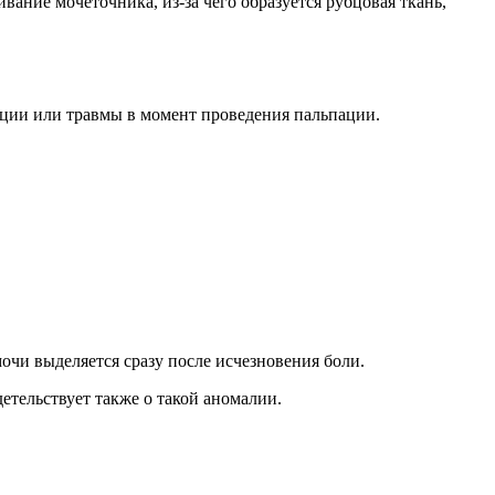
ание мочеточника, из-за чего образуется рубцовая ткань,
кции или травмы в момент проведения пальпации.
чи выделяется сразу после исчезновения боли.
етельствует также о такой аномалии.