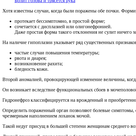
Болит голова и трясется рука
Хотя известны случаи, когда были поражены обе почки. Формир
протекает бессимптомно, в простой форме;
сочетается с дисплазией или олигонефронией.
Даже простая форма такого отклонения не сулит ничего 
На наличие гипоплазии указывает ряд существенных признаков
частые случаи повышения температуры;
рвота и диарея;
возникновение рахита;
бледность кожи.
Второй аномалией, провоцирующей изменение величины, когда 
Он возникает вследствие функциональных сбоев в мочеполовой
Гидронефроз классифицируется на врожденный и приобретенны
Определить пораженный орган позволяют болевые симптомы, с 
чрезмерным наполнением лоханок мочой.
Такой недуг присущ в большей степени женщинам среднего воз