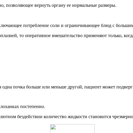
о, позволяющее вернуть органу ее нормальные размеры.
ключающее потребление соли и ограничивающее блюд с большим
плазией, то оперативное вмешательство применяют только, ког
ая одна почка больше или меньше другой, пациент может подвер
 лоханках постепенно.
тном бездействии количество жидкости становится чрезмерно б