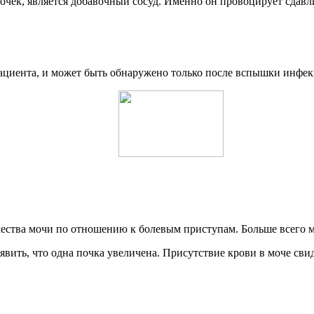
ек, является добавочный сосуд. Именно он провоцирует сдавлив
пациента, и может быть обнаружено только после вспышки инфе
ства мочи по отношению к болевым приступам. Больше всего мо
вить, что одна почка увеличена. Присутствие крови в моче свид