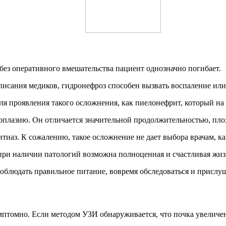
без оперативного вмешательства пациент однозначно погибает.
дписания медиков, гидронефроз способен вызвать воспаление ил
ля проявления такого осложнения, как пиелонефрит, который на
оплазию. Он отличается значительной продолжительностью, пло
иаз. К сожалению, такое осложнение не дает выбора врачам, ка
е при наличии патологий возможна полноценная и счастливая жиз
соблюдать правильное питание, вовремя обследоваться и прислу
птомно. Если методом УЗИ обнаруживается, что почка увеличе