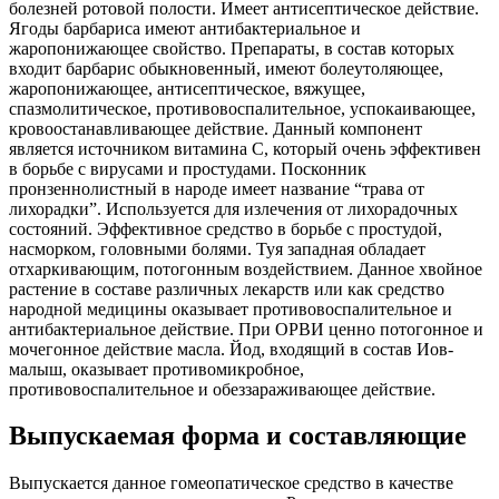
болезней ротовой полости. Имеет антисептическое действие.
Ягоды барбариса имеют антибактериальное и
жаропонижающее свойство. Препараты, в состав которых
входит барбарис обыкновенный, имеют болеутоляющее,
жаропонижающее, антисептическое, вяжущее,
спазмолитическое, противовоспалительное, успокаивающее,
кровоостанавливающее действие. Данный компонент
является источником витамина С, который очень эффективен
в борьбе с вирусами и простудами. Посконник
пронзеннолистный в народе имеет название “трава от
лихорадки”. Используется для излечения от лихорадочных
состояний. Эффективное средство в борьбе с простудой,
насморком, головными болями. Туя западная обладает
отхаркивающим, потогонным воздействием. Данное хвойное
растение в составе различных лекарств или как средство
народной медицины оказывает противовоспалительное и
антибактериальное действие. При ОРВИ ценно потогонное и
мочегонное действие масла. Йод, входящий в состав Иов-
малыш, оказывает противомикробное,
противовоспалительное и обеззараживающее действие.
Выпускаемая форма и составляющие
Выпускается данное гомеопатическое средство в качестве