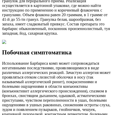
гранулок для перорального приема. Реализация
осуществляется в картонной упаковке, где можно найти
инструкцию по применению и коричневый флакончик с
гранулами. Объем флакона равен 20 граммам, в 1 грамме от
41-й до 55-ти гранул. Гранулка белая, шарообразная, без
запаха, имеет сладковатый привкус. Состав препарата это
барбарис обыкновенный, посконник пронзеннолистный, туя
западная, йод, сахарная крупка.
Побочная симптоматика
Использование Барбариса комп может сопровождаться
негативными последствиями, проявляющимися в виде
различных аллергических реакций. Зачастую аллергия может
проявляться отеком слизистой оболочки в носу (так
называемый аллергический ринит), покраснениями и
болевыми ощущениями в области конъюнктивы
(конъюнктивит аллергического происхождения), спазмом в
бронхах, свистящим дыханием, одышкой, астматическими
приступами, чувством переполненности в ушах, болевыми
ощущениями в ушных раковинах, снижениям остроты слуха,
зудом и появлением пузырьков, гнойничков, чешуек,
крапивной лихорадкой, контактным дерматитом, болевыми