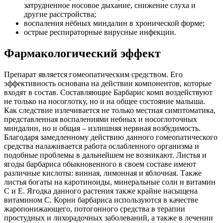
затрудненное носовое дыхание, снижение слуха и
другие расстройства;
воспаления нёбных миндалин в хронической форме;
острые респираторные вирусные инфекции.
Фармакологический эффект
Препарат является гомеопатическим средством. Его
эффективность основана на действии компонентов, которые
входят в состав. Составляющие Барбарис комп воздействуют
не только на носоглотку, но и на общее состояние малыша.
Как следствие излечивается не только местная симптоматика,
представленная воспалениями небных и носоглоточных
миндалин, но и общая – излишняя нервная возбудимость.
Благодаря замедленному действию данного гомеопатического
средства налаживается работа ослабленного организма и
подобные проблемы в дальнейшем не возникают. Листья и
ягоды барбариса обыкновенного в своем составе имеют
различные кислоты: винная, лимонная и яблочная. Также
листья богаты на каротиноиды, минеральные соли и витамин
С и Е. Ягодка данного растения также крайне насыщена
витамином С. Корни барбариса используются в качестве
жаропонижающего, потогонного средства в терапии
простудных и лихорадочных заболеваний, а также в лечении