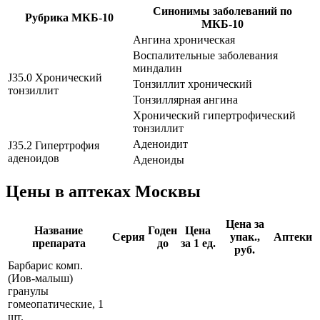
Синонимы заболеваний по
Рубрика МКБ-10
МКБ-10
Ангина хроническая
Воспалительные заболевания
миндалин
J35.0 Хронический
Тонзиллит хронический
тонзиллит
Тонзиллярная ангина
Хронический гипертрофический
тонзиллит
Аденоидит
J35.2 Гипертрофия
аденоидов
Аденоиды
Цены в аптеках Москвы
Цена за
Название
Годен
Цена
Серия
упак.,
Аптеки
препарата
до
за 1 ед.
руб.
Барбарис комп.
(Иов-малыш)
гранулы
гомеопатические, 1
шт.