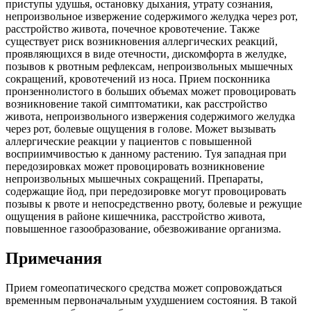
приступы удушья, остановку дыхания, утрату сознания,
непроизвольное извержение содержимого желудка через рот,
расстройство живота, почечное кровотечение. Также
существует риск возникновения аллергических реакций,
проявляющихся в виде отечности, дискомфорта в желудке,
позывов к рвотным рефлексам, непроизвольных мышечных
сокращений, кровотечений из носа. Прием посконника
пронзеннолистого в больших объемах может провоцировать
возникновение такой симптоматики, как расстройство
живота, непроизвольного извержения содержимого желудка
через рот, болевые ощущения в голове. Может вызывать
аллергические реакции у пациентов с повышенной
восприимчивостью к данному растению. Туя западная при
передозировках может провоцировать возникновение
непроизвольных мышечных сокращений. Препараты,
содержащие йод, при передозировке могут провоцировать
позывы к рвоте и непосредственно рвоту, болевые и режущие
ощущения в районе кишечника, расстройство живота,
повышенное газообразование, обезвоживание организма.
Примечания
Прием гомеопатического средства может сопровождаться
временным первоначальным ухудшением состояния. В такой