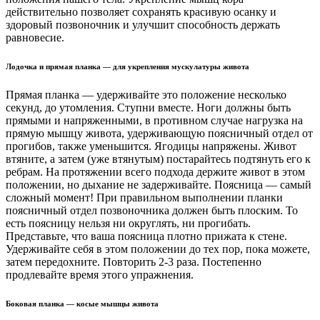
действительно позволяет сохранять красивую осанку и
здоровый позвоночник и улучшит способность держать
равновесие.
Лодочка и прямая планка — для укрепления мускулатуры живота
Прямая планка — удерживайте это положение несколько
секунд, до утомления. Ступни вместе. Ноги должны быть
прямыми и напряженными, в противном случае нагрузка на
прямую мышцу живота, удерживающую поясничный отдел от
прогибов, также уменьшится. Ягодицы напряжены. Живот
втяните, а затем (уже втянутым) постарайтесь подтянуть его к
ребрам. На протяжении всего подхода держите живот в этом
положении, но дыхание не задерживайте. Поясница — самый
сложный момент! При правильном выполнении планки
поясничный отдел позвоночника должен быть плоским. То
есть поясницу нельзя ни округлять, ни прогибать.
Представьте, что ваша поясница плотно прижата к стене.
Удерживайте себя в этом положении до тех пор, пока можете,
затем передохните. Повторить 2-3 раза. Постепенно
продлевайте время этого упражнения.
Боковая планка — косые мышцы живота