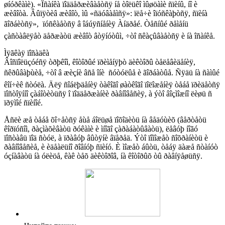
øíóðêàìè). «Îñàíêà ïîääåðæèâàåòñÿ íå òîëüêî ìûøöàìè ñïèíû, íî è
æèâîòà. Âûïÿòèâ æèâîò, ìû «ñäóâàåìñÿ»: ïëå÷è îïóñêàþòñÿ, ñïèíà
ãîðáèòñÿ»,  ïóñêàåòñÿ â îáúÿñíåíèÿ Àíäðåé. Òåñíûé ðåìåíü
çàñòàâëÿåò äåðæàòü æèâîò âòÿíóòûì, ÷òî ñêàçûâàåòñÿ è íà îñàíêå.
Ìÿãêàÿ ïîñàäêà
Âîñïîëüçóéñÿ òðþêîì, êîòîðûé ïðèìåíÿþò äèêòîðû òåëåâèäåíèÿ,
ñêðûâàþùèå, ÷òî â æèçíè âñå îíè  ñóòóëûå è ãîðáàòûå. Ñÿäü íà ñàìûé
êîí÷èê ñòóëà. Äëÿ ñîáëþäåíèÿ òàêîãî øàòêîãî ïîëîæåíèÿ òåáå ïðèäåòñÿ
ïîñòîÿííî çàáîòèòüñÿ î ïîääåðæàíèè ðàâíîâåñèÿ, à ýòî âîçìîæíî ëèøü ñ
ïðÿìîé ñïèíîé.
Åñëè æå òåáå õî÷åòñÿ åùå áîëüøå ïîõîäèòü íà âåäóùèõ (âåðòåòü
êîðïóñîì, ðàçìàõèâàòü ðóêàìè è ìíîãî çàðàáàòûâàòü), ëåâóþ íîãó
ïîñòàâü ïîä ñòóë, à ïðàâóþ âûòÿíè âïåðåä. Ýòî ïîìîæåò ñîõðàíèòü è
ðàâíîâåñèå, è èäåàëüíî ðîâíóþ ñïèíó. È ìîæåò áûòü, òåáÿ äàæå ñòàíóò
óçíàâàòü íà óëèöå, êàê òåõ äèêòîðîâ, íà êîòîðûõ òû ðàâíÿåøüñÿ.