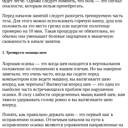
будет легче. Однако следует помнить, что боль — это сигнал
опасности, которым нельзя пренебрегать.
Перед началом занятий следует разогреть тренируемую часть
тела. Для этого можно использовать горячую ванну, душ или
положить на это место грелку или нагретое полотенце
примерно на 10 мин. Такая процедура не обязательна, но
обычно она уменьшает болевые ощущения и мышечную
скованность в начале занятия.
1. Тренируем мышцы шеи
Хорошая осанка — это когда шея находится в вертикальном
положении по отношению к вашим плечам. Но вы наверное
замечали, что очень часто, когда вы сидите перед
компьютером или ведете машину, вы вытягиваете шею
вперед, как черепаха? Вытянутая вперед шея — это одна из
наиболее часто встречающихся проблем при нарушении
осанки. В силу слабости определенных мышц вашей шеи, вам
тяжело удерживать голову ровно и вы вытягиваете шею
вперед.
Понять, как правильно держать шею – это первый шаг к
исправлению осанки. Отличным началом на пути к
исправлению осанки являются упражнения направленные на