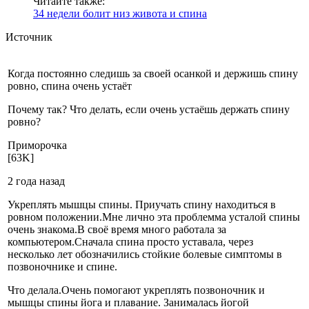
Читайте также:
34 недели болит низ живота и спина
Источник
Когда постоянно следишь за своей осанкой и держишь спину
ровно, спина очень устаёт
Почему так? Что делать, если очень устаёшь держать спину
ровно?
Примо­рочка
[63K]
2 года назад
Укреплять мышцы спины. Приучать спину находиться в
ровном положении.Мне лично эта проблемма усталой спины
очень знакома.В своё время много работала за
компьютером.Сначала спина просто уставала, через
несколько лет обозначились стойкие болевые симптомы в
позвоночнике и спине.
Что делала.Очень помогают укреплять позвоночник и
мышцы спины йога и плавание. Занималась йогой