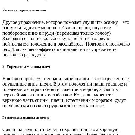
Растяжка задних мышц шеи
Другое упражнение, которое поможет улучшить осанку – это
растяжка задних мышц шеи. Сядьте ровно, опустите
подбородок вниз к груди (перемещая только голову).
Задержитесь на несколько секунд, верните голову в
нейтральное положение и расслабьтесь. Повторите несколько
раз. Для лучшего эффекта выполняйте это упражнение
несколько раз в день.
2. Укрепляем мышцы плеч
Еще одна проблема неправильной осанки – это округленные,
опущенные вниз плечи. В этом положении наши грудные и
плечевые мышцы становятся жестче и короче, а мышцы
верхней части спины ослабевают. Когда вы укрепите
верхнюю часть спины, плечи, естественным образом, будут
оттягиваться назад, а грудная клетка «откроется».
Растягиваем мышцы лопаток
Сядьте на стул или табурет, сохраняя при этом хорошую
осанку, а затем потяните лопатки назад. Задержитесь на