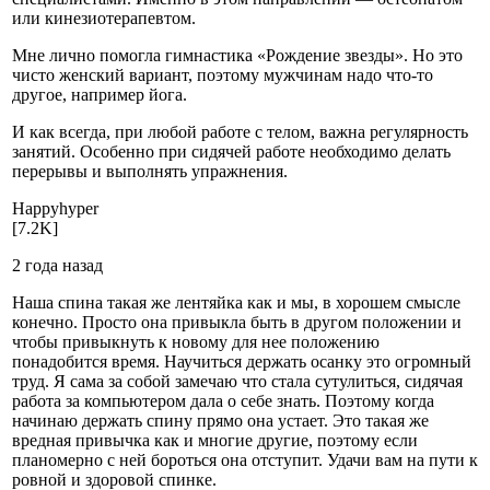
или кинезиотерапевтом.
Мне лично помогла гимнастика «Рождение звезды». Но это
чисто женский вариант, поэтому мужчинам надо что-то
другое, например йога.
И как всегда, при любой работе с телом, важна регулярность
занятий. Особенно при сидячей работе необходимо делать
перерывы и выполнять упражнения.
Happy­hyper
[7.2K]
2 года назад
Наша спина такая же лентяйка как и мы, в хорошем смысле
конечно. Просто она привыкла быть в другом положении и
чтобы привыкнуть к новому для нее положению
понадобится время. Научиться держать осанку это огромный
труд. Я сама за собой замечаю что стала сутулиться, сидячая
работа за компьютером дала о себе знать. Поэтому когда
начинаю держать спину прямо она устает. Это такая же
вредная привычка как и многие другие, поэтому если
планомерно с ней бороться она отступит. Удачи вам на пути к
ровной и здоровой спинке.