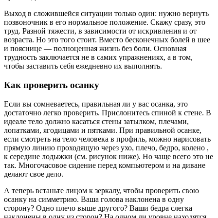
Выход в сложившейся ситуации только один: нужно вернуть
позвоночник в его нормальное положение. Скажу сразу, это
труд. Разной тяжести, в зависимости от искривления и от
возраста. Но это того стоит. Вместо бесконечных болей в шее
и пояснице — полноценная жизнь без боли. Основная
трудность заключается не в самих упражнениях, а в том,
чтобы заставить себя ежедневно их выполнять.
Как проверить осанку
Если вы сомневаетесь, правильная ли у вас осанка, это
достаточно легко проверить. Прислонитесь спиной к стене. В
идеале тело должно касаться стены затылком, плечами,
лопатками, ягодицами и пятками. При правильной осанке,
если смотреть на тело человека в профиль, можно нарисовать
прямую линию проходящую через ухо, плечо, бедро, колено ,
к середине лодыжки (см. рисунок ниже). Но чаще всего это не
так. Многочасовое сидение перед компьютером и на диване
делают свое дело.
А теперь встаньте лицом к зеркалу, чтобы проверить свою
осанку на симметрию. Ваша голова наклонена в одну
сторону? Одно плечо выше другого? Ваши бедра слегка
наклонены в одну из сторон? На одном ли уровне находятся