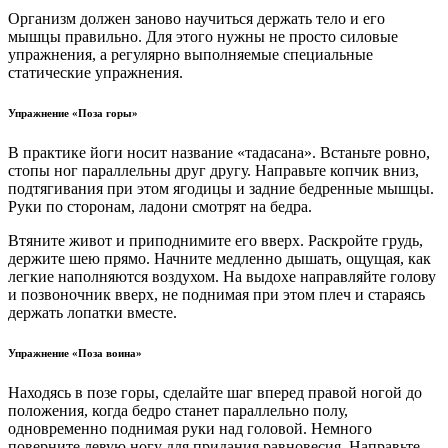
Организм должен заново научиться держать тело и его
мышцы правильно. Для этого нужны не просто силовые
упражнения, а регулярно выполняемые специальные
статические упражнения.
Упражнение «Поза горы»
В практике йоги носит название «тадасана». Встаньте ровно,
стопы ног параллельны друг другу. Направьте копчик вниз,
подтягивания при этом ягодицы и задние бедренные мышцы.
Руки по сторонам, ладони смотрят на бедра.
Втяните живот и приподнимите его вверх. Раскройте грудь,
держите шею прямо. Начните медленно дышать, ощущая, как
легкие наполняются воздухом. На выдохе направляйте голову
и позвоночник вверх, не поднимая при этом плеч и стараясь
держать лопатки вместе.
Упражнение «Поза воина»
Находясь в позе горы, сделайте шаг вперед правой ногой до
положения, когда бедро станет параллельно полу,
одновременно поднимая руки над головой. Немного
поверните левую ногу для придания равновесия. Направьте