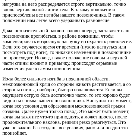
нагрузка на него распределяется строго вертикально, точно
вдоль вертикальной линии тела. К такому положению
приспособлены все изгибы нашего позвоночника. В таком
положении нам легче всего удерживать равновесие.
Даже незначительный наклон головы вперед, заставляет наш
позвоночник прогибаться, в районе поясницы, чтобы
компенсировать возросшую нагрузку и сохранить равновесие.
Если это случается время от времени (нужно нагнуться или
посмотреть под ноги), то никаких изменений в позвоночнике
не происходит. Но когда такое положение головы и верхней
части спины входит в привычку, происходят серьезные
изменения уже в самом позвоночнике.
Из-за более сильного изгиба в поясничной области,
межпозвонковый хрящ со стороны живота растягивается, а со
стороны спины, наоборот, быстро изнашивается. Если вы
ощущаете острую боль достаточно часто, то это хорошо будет
видно на снимке вашего позвоночника. Наступил тот момент,
когда все условия для образования межпозвонковой грыжи
созданы. Далее нужен только повод. Это может быть момент,
когда вы захотите что-то приподнять, а может просто, после
продолжительного наклона, решили резко разогнуться. Это
уже не важно. Раз созданы все условия, рано или поздно это
произойдет.