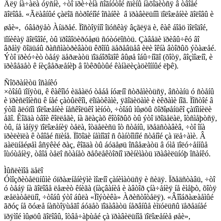
Äëÿ íà÷àëà óÿñíè, ÷òî ïðè÷èíà ñîãíóòîé ñïèíû íàõîäèòñÿ â òâîåé
ãîëîâå. «Ãëàâíûé çàëîã ñòðîéíîé îñàíêè  â ïðàâèëüíîì ïîëîæåíèè ãîëîâû è
øåè»,  óâåðÿåò Àíäðåé. Ïîñòîÿííî îïóñêàÿ âçãëÿä è, êàê áîåö ìîëîäîé,
ïîíèêàÿ ãîëîâîé, òû ïðîâîöèðóåøü ñóòóëîñòü. Çàâåäè ïðèâû÷êó âî
âðåìÿ õîäüáû ðàññìàòðèâàòü êðîíû äåðåâüåâ èëè îêíà âòîðûõ ýòàæåé.
Ýòî ïðèó÷èò òåáÿ äåðæàòü ïîäáîðîäîê âûøå îáû÷íîãî (õîòÿ, âîçìîæíî, è
ïðèâåäåò ê íèçâåðæåíèþ â îòêðûòûé êàíàëèçàöèîííûé ëþê).
Ñîõðàíèòü îñàíêó
×òîáû ïîíÿòü, ê êàêîìó èäåàëó òåáå íóæíî ñòðåìèòüñÿ, âñòàíü ó ñòåíû
è ïðèñëîíèñü ê íåé çàòûëêîì, ëîïàòêàìè, ÿãîäèöàìè è èêðàìè íîã. Ïîñòîé â
ýòîì ãëóïîì ïîëîæåíèè íåñêîëüêî ìèíóò, ÷òîáû ìûøöû õîðîøåíüêî çàïîìíèëè
åãî. Êîãäà òâîè êîëëåãè, íà ãëàçàõ êîòîðûõ òû ýòî ïðîäåëàë, îòñìåþòñÿ,
òû, íå ìåíÿÿ ïîëîæåíèÿ òåëà, îòäåëèñü îò ñòåíû, ïðåäñòàâèâ, ÷òî îíà
ïðèëèïëà ê òâîåé ñïèíå. Ïîõîäè íåìíîãî ñ ôàíòîìíîé ñòåíîé çà ïëå÷àìè. Â
äàëüíåéøåì âñÿêèé ðàç, êîãäà òû áóäåøü îñâåæàòü â óìå ïîëó÷åííûå
îùóùåíèÿ, òâîå òåëî ñòàíåò ðåôëåêòîðíî ïðèíèìàòü ïðàâèëüíóþ îñàíêó.
Ìûñëèìîå äåëî
Óìîçðèòåëüíûìè óïðàæíåíèÿìè ìîæíî çàíèìàòüñÿ è ñèäÿ. Ïðåäñòàâü, ÷òî
ó òåáÿ íà ãîëîâå ëåæèò êíèãà (íàçâàíèå è àâòîð çíà÷åíèÿ íå èìåþò, õîòÿ
æåëàòåëüíî, ÷òîáû ýòî áûëà «Ïîýòèêà» Àðèñòîòåëÿ). «Âîîáðàæàåìûé
ãðóç íå õóæå íàñòîÿùåãî áóäåò ïîäàâàòü íåðâíûå èìïóëüñû ïåðåäíåé
ïðÿìîé ìûøöû ãîëîâû, îòâå÷àþùåé çà ïðàâèëüíîå ïîëîæåíèå øåè», 