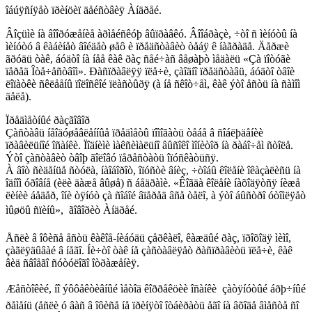
îáúÿñíÿåò ïðèíöèï äåéñòâèÿ Àíäðåé.
Âîçüìè íà âîîðóæåíèå àðìåéñêóþ âûïðàâêó. Âîîáðàçè, ÷òî ñ ìèíóòû íà
ìèíóòó â êàáèíåò âîéäåò øåô è ïðåäñòàâèò òåáÿ ê íàãðàäå. Äåðæè
ãðóäü òàê, áóäòî íà íåå êàê ðàç ñåé÷àñ âåøàþò ìåäàëü «Çà ïîòóãè
ïåðåä Îòå÷åñòâîì». Ðàñïðàâëÿÿ ïëå÷è, çàîäíî ïðåäñòàâü, áóäòî òâîè
ëîïàòêè ñêëååíû ïîëîñêîé ïëàñòûðÿ (à íå ñêîò÷åì, êàê ýòî åñòü íà ñàìîì
äåëå).
Ïðåäìåòíûé ðàçãîâîð
Çàñòàâü íåîäóøåâëåííûå ïðåäìåòû ïîìîãàòü òåáå â ñîáëþäåíèè
ïðàâèëüíîé îñàíêè. Ïîäíèìè ìàêñèìàëüíî âûñîêî ìîíèòîð íà ðàáî÷åì ñòîëå.
Ýòî çàñòàâèò òâîþ ãîëîâó ïåðåñòàòü îïóñêàòüñÿ.
À âîò ñèäåíüå ñòóëà, íàîáîðîò, îïóñòè âíèç, ÷òîáû êîëåíè îêàçàëèñü íà
îäíîì óðîâíå (èëè äàæå âûøå) ñ áåäðàìè. «Êîãäà êîëåíè íàõîäÿòñÿ íèæå
ëèíèè áåäåð, îíè òÿíóò çà ñîáîé âïåðåä âñå òåëî, à ýòî áûñòðî óòîìëÿåò
ìûøöû ñïèíû»,  ãîâîðèò Àíäðåé.
Åñëè â îôèñå åñòü êàêîå-íèáóäü çåðêàëî, êàæäûé ðàç, ïðîõîäÿ ìèìî,
çàãëÿäûâàé â íåãî. Íè÷òî òàê íå çàñòàâëÿåò ðàñïðàâèòü ïëå÷è, êàê
âèä ñâîåãî ñóòóëîãî îòðàæåíèÿ.
Æåñòîêèé, íî ýôôåêòèâíûé ìåòîä êîððåêöèè îñàíêè  çàòÿíóòûé áðþ÷íûé
ðåìåíü (åñëè ó âàñ â îôèñå íå ïðèíÿòî îòáèðàòü åãî íà âõîäå âìåñòå ñî