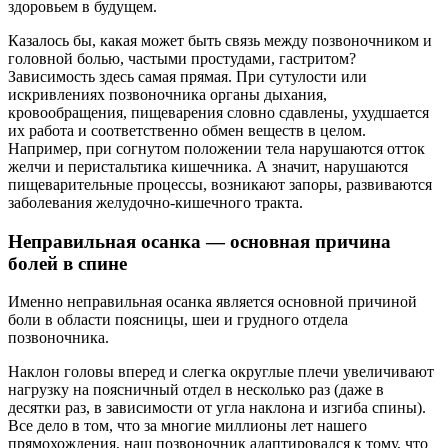
здоровьем в будущем.
Казалось бы, какая может быть связь между позвоночником и
головной болью, частыми простудами, гастритом?
Зависимость здесь самая прямая. При сутулости или
искривлениях позвоночника органы дыхания,
кровообращения, пищеварения словно сдавлены, ухудшается
их работа и соответственно обмен веществ в целом.
Например, при согнутом положении тела нарушаются отток
желчи и перистальтика кишечника. А значит, нарушаются
пищеварительные процессы, возникают запоры, развиваются
заболевания желудочно-кишечного тракта.
Неправильная осанка — основная причина
болей в спине
Именно неправильная осанка является основной причиной
боли в области поясницы, шеи и грудного отдела
позвоночника.
Наклон головы вперед и слегка округлые плечи увеличивают
нагрузку на поясничный отдел в несколько раз (даже в
десятки раз, в зависимости от угла наклона и изгиба спины).
Все дело в том, что за многие миллионы лет нашего
прямохождения, наш позвоночник адаптировался к тому, что