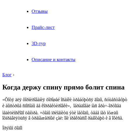
Отзывы
Прайс-лист
3D-тур
Описание и контакты
Блог
›
Когда держу спину прямо болит спина
«Õîòÿ äëÿ ôîðìèðîâàíèÿ õîðîøåé îñàíêè òðåáóþòñÿ ãîäû, ñóùåñòâóþò
è áûñòðûå ñïîñîáû åå êîððåêòèðîâêè»,  îáðàäîâàë íàñ âðà÷-îðòîïåä
ìåäèöèíñêîãî öåíòðà. ×òîáû ïðèìåíèòü ýòè ìåòîäû, òåáå íåò íóæäû
îòïðàâëÿòüñÿ â òðåíàæåðíûé çàë: îíè ïðåêðàñíî ðàáîòàþò è â îôèñå.
Ïðÿìûì õîäîì