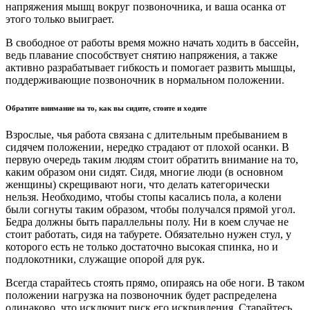
напряжения мышц вокруг позвоночника, и ваша осанка от
этого только выиграет.
В свободное от работы время можно начать ходить в бассейн,
ведь плавание способствует снятию напряжения, а также
активно разрабатывает гибкость и помогает развить мышцы,
поддерживающие позвоночник в нормальном положении.
Обратите внимание на то, как вы сидите, стоите и ходите
Взрослые, чья работа связана с длительным пребыванием в
сидячем положении, нередко страдают от плохой осанки. В
первую очередь таким людям стоит обратить внимание на то,
каким образом они сидят. Сидя, многие люди (в основном
женщины) скрещивают ноги, что делать категорически
нельзя. Необходимо, чтобы стопы касались пола, а колени
были согнуты таким образом, чтобы получался прямой угол.
Бедра должны быть параллельны полу. Ни в коем случае не
стоит работать, сидя на табурете. Обязательно нужен стул, у
которого есть не только достаточно высокая спинка, но и
подлокотники, служащие опорой для рук.
Всегда старайтесь стоять прямо, опираясь на обе ноги. В таком
положении нагрузка на позвоночник будет распределена
одинаково, что исключит риск его искривления. Старайтесь