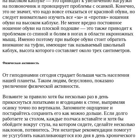
на высоком каблуке — это приводит к увеличению нагрузки
на позвоночник и провоцирует проблемы с осанкой. Конечно,
это не значит, что надо вовсе отказаться от красивой обуви, но
следует внимательно изучить все «за» и «против» ношения
обуви на высоком каблуке. Не менее вредно постоянное
ношение обуви на плоской подошве — это также приводит к
проблемам со спиной и болям в ногах в области икроножных
мышц. Именно поэтому при выборе обуви стоит обратить
внимание на туфли, имеющие так называемый школьный
каблук, высота которого составляет около трех сантиметров.
Физическая активность
От гиподинамии сегодня страдает большая часть населения
нашей планеты. Таким людям, безусловно, показано
увеличение физической активности.
Возьмите за правило хотя бы несколько раз в день
прикоснуться лопатками и ягодицами к стене, выпрямляя
осанку точно по вертикали. Запомните ощущение и
постарайтесь сохранить его как можно дольше. Если долго
работаете за столом, каждые полчаса вставайте и хотя бы
обойдите вокруг стула, на котором сидите, сделайте несколько
наклонов, потянитесь. Эти нехитрые рекомендации помогут
не усугублять накапливающегося изо дня в день хронического