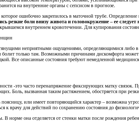
анится на внутренние органы с сепсисом в прогнозе.
а, которое ошибочно закрепилось в маточной трубе. Определени
сь резкие боли внизу живота и головокружение – ее следует 
крывшемся внутреннем кровотечении. Для купирования состоян
женщин
я тянущими неприятными ощущениями, определяющимися либо в п
, и болит только там. Возможными причинами дискомфорта може
адкой. Все описанные состояния требуют немедленной медицин
нности -это часто перенапряжение фиксирующих матку связок. 
щих. Боль, вызванная таким растяжением, обостряется при резки
ть поясницу, или имеет повторяющийся характер – возможна угр
ся к врачу для действий по сохранению состояния до физиологич
. В норме она отделяется от стенки матки после рождения ребен