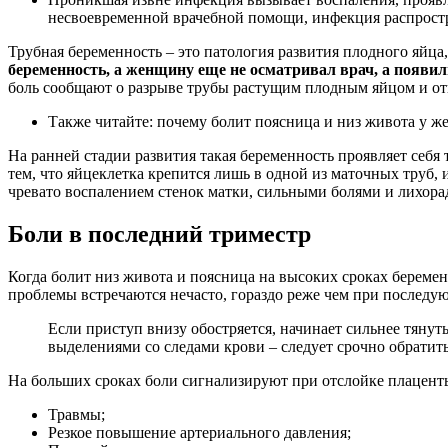
несвоевременной врачебной помощи, инфекция распростр
Трубная беременность – это патология развития плодного яйц
беременность, а женщину еще не осматривал врач, а появили
боль сообщают о разрыве трубы растущим плодным яйцом и от
Также читайте: почему болит поясница и низ живота у 
На ранней стадии развития такая беременность проявляет себ
тем, что яйцеклетка крепится лишь в одной из маточных труб
чревато воспалением стенок матки, сильными болями и лихор
Боли в последний триместр
Когда болит низ живота и поясница на высоких сроках береме
проблемы встречаются нечасто, гораздо реже чем при последую
Если приступ внизу обостряется, начинает сильнее тяну
выделениями со следами крови – следует срочно обратить
На больших сроках боли сигнализируют при отслойке плаценты
Травмы;
Резкое повышение артериального давления;