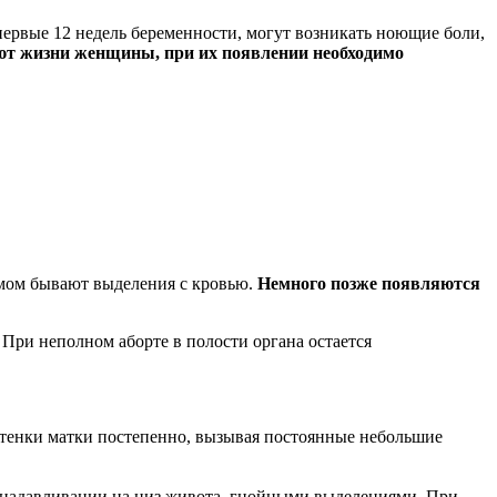
первые 12 недель беременности, могут возникать ноющие боли,
ют жизни женщины, при их появлении необходимо
омом бывают выделения с кровью.
Немного позже появляются
 При неполном аборте в полости органа остается
стенки матки постепенно, вызывая постоянные небольшие
 надавливании на низ живота, гнойными выделениями. При