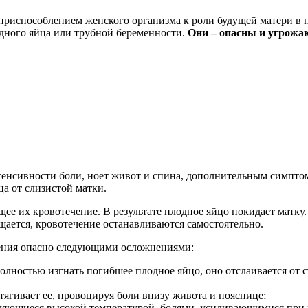
приспособлением женского организма к роли будущей матери в 
дного яйца или трубной беременности.
Они – опасны и угрожа
нтенсивности боли, ноет живот и спина, дополнительным симпт
а от слизистой матки.
ее их кровотечение. В результате плодное яйцо покидает матку.
ается, кровотечение останавливаются самостоятельно.
чения опасно следующими осложнениями:
олностью изгнать погибшее плодное яйцо, оно отслаивается от 
тягивает ее, провоцируя боли внизу живота и пояснице;
ляющиеся высокой температурой, болями, усиливающимися при