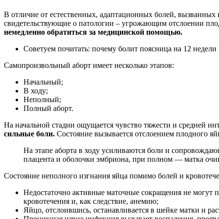
В отличие от естественных, адаптационных болей, вызванных 
свидетельствующие о патологии – угрожающим отслоении пло
немедленно обратиться за медицинской помощью.
Советуем почитать: почему болит поясница на 12 недели
Самопроизвольный аборт имеет несколько этапов:
Начальный;
В ходу;
Неполный;
Полный аборт.
На начальной стадии ощущается чувство тяжести и средней и
сильные боли.
Состояние вызывается отслоением плодного яйц
На этапе аборта в ходу усиливаются боли и сопровождающ
плацента и оболочки эмбриона, при полном — матка очищ
Состояние неполного изгнания яйца помимо болей и кровоте
Недостаточно активные маточные сокращения не могут п
кровотечения и, как следствие, анемию;
Яйцо, отслоившись, останавливается в шейке матки и рас
Проникшая извне инфекция вызывает воспаления, прояв