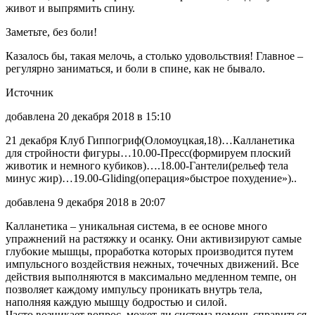
живот и выпрямить спину.
Заметьте, без боли!
Казалось бы, такая мелочь, а столько удовольствия! Главное –
регулярно заниматься, и боли в спине, как не бывало.
Источник
добавлена 20 декабря 2018 в 15:10
21 декабря Клуб Гиппогриф(Оломоуцкая,18)…Калланетика
для стройности фигуры…10.00-Пресс(формируем плоский
животик и немного кубиков)….18.00-Гантели(рельеф тела
минус жир)…19.00-Gliding(операция»быстрое похудение»)..
добавлена 9 декабря 2018 в 20:07
Калланетика – уникальная система, в ее основе много
упражнений на растяжку и осанку. Они активизируют самые
глубокие мышцы, проработка которых производится путем
импульсного воздействия нежных, точечных движений. Все
действия выполняются в максимально медленном темпе, он
позволяет каждому импульсу проникать внутрь тела,
наполняя каждую мышцу бодростью и силой.
Часто возникает вопрос, может ли система помочь справиться