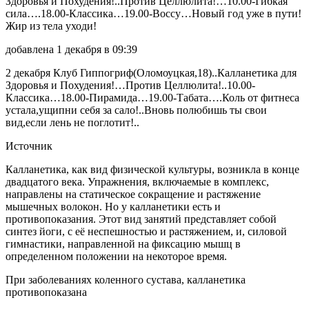
Здоровья и Похудения!..Против Целлюлита!…10.00-Гибкая
сила….18.00-Классика…19.00-Воссу…Новый год уже в пути!
Жир из тела уходи!
добавлена 1 декабря в 09:39
2 декабря Клуб Гиппогриф(Оломоуцкая,18)..Калланетика для
Здоровья и Похудения!…Против Целлюлита!..10.00-
Классика…18.00-Пирамида…19.00-Табата….Коль от фитнеса
устала,ущипни себя за сало!..Вновь полюбишь ты свои
вид,если лень не поглотит!..
Источник
Калланетика, как вид физической культуры, возникла в конце
двадцатого века. Упражнения, включаемые в комплекс,
направлены на статическое сокращение и растяжение
мышечных волокон. Но у калланетики есть и
противопоказания. Этот вид занятий представляет собой
синтез йоги, с её неспешностью и растяжением, и, силовой
гимнастики, направленной на фиксацию мышц в
определенном положении на некоторое время.
При заболеваниях коленного сустава, калланетика
противопоказана