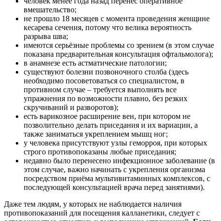
человек менее года назад перенес оперативное
вмешательство;
не прошло 18 месяцев с момента проведения женщине
кесарева сечения, потому что велика вероятность
разрыва шва;
имеются серьёзные проблемы со зрением (в этом случае
показана предварительная консультация офтальмолога);
в анамнезе есть астматические патологии;
существуют болезни позвоночного столба (здесь
необходимо посоветоваться со специалистом, в
противном случае – требуется выполнять все
упражнения по возможности плавно, без резких
скручиваний и разворотов);
есть варикозное расширение вен, при котором не
позволительно делать приседания и их вариации, а
также заниматься укреплением мышц ног;
у человека присутствуют узлы геморроя, при которых
строго противопоказаны любые приседания;
недавно было перенесено инфекционное заболевание (в
этом случае, важно начинать с укрепления организма
посредством приёма мультивитаминных комплексов, с
последующей консультацией врача перед занятиями).
Даже тем людям, у которых не наблюдается наличия
противопоказаний для посещения калланетики, следует с