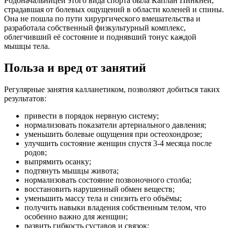
Родоначальницей этого вида спорта была Каплан Пинкней,
страдавшая от болевых ощущений в области коленей и спины.
Она не пошла по пути хирургического вмешательства и
разработала собственный физкультурный комплекс,
облегчивший её состояние и поднявший тонус каждой
мышцы тела.
Польза и вред от занятий
Регулярные занятия калланетиком, позволяют добиться таких
результатов:
привести в порядок нервную систему;
нормализовать показатели артериального давления;
уменьшить болевые ощущения при остеохондрозе;
улучшить состояние женщин спустя 3-4 месяца после
родов;
выпрямить осанку;
подтянуть мышцы живота;
нормализовать состояние позвоночного столба;
восстановить нарушенный обмен веществ;
уменьшить массу тела и снизить его объёмы;
получить навыки владения собственным телом, что
особенно важно для женщин;
развить гибкость суставов и связок;