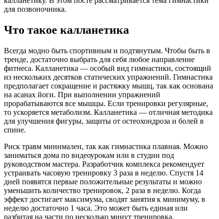
калланетику. В этом посте рассматривается тема гимнастики
для позвоночника.
Что такое калланетика
Всегда модно быть спортивным и подтянутым. Чтобы быть в
тренде, достаточно выбрать для себя любое направление
фитнеса. Калланетика — особый вид гимнастики, состоящий
из нескольких десятков статических упражнений. Гимнастика
предполагает сокращение и растяжку мышц, так как основана
на асанах йоги. При выполнении упражнений
прорабатываются все мышцы. Если тренировки регулярные,
то ускоряется метаболизм. Калланетика — отличная методика
для улучшения фигуры, защиты от остеохондроза и болей в
спине.
Риск травм минимален, так как гимнастика плавная. Можно
заниматься дома по видеоурокам или в студии под
руководством мастера. Разработчик комплекса рекомендует
устраивать часовую тренировку 3 раза в неделю. Спустя 14
дней появятся первые положительные результаты и можно
уменьшить количество тренировок, 2 раза в неделю. Когда
эффект достигает максимума, сводят занятия к минимуму, в
неделю достаточно 1 часа. Это может быть единая или
разбитая на части по несколько минут тренировка.