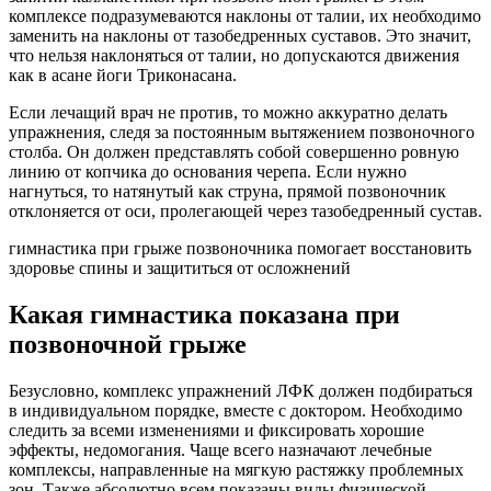
комплексе подразумеваются наклоны от талии, их необходимо
заменить на наклоны от тазобедренных суставов. Это значит,
что нельзя наклоняться от талии, но допускаются движения
как в асане йоги Триконасана.
Если лечащий врач не против, то можно аккуратно делать
упражнения, следя за постоянным вытяжением позвоночного
столба. Он должен представлять собой совершенно ровную
линию от копчика до основания черепа. Если нужно
нагнуться, то натянутый как струна, прямой позвоночник
отклоняется от оси, пролегающей через тазобедренный сустав.
гимнастика при грыже позвоночника помогает восстановить
здоровье спины и защититься от осложнений
Какая гимнастика показана при
позвоночной грыже
Безусловно, комплекс упражнений ЛФК должен подбираться
в индивидуальном порядке, вместе с доктором. Необходимо
следить за всеми изменениями и фиксировать хорошие
эффекты, недомогания. Чаще всего назначают лечебные
комплексы, направленные на мягкую растяжку проблемных
зон. Также абсолютно всем показаны виды физической