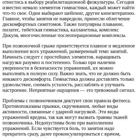
отнестись к выбору реабилитационной физкультуры. Сегодня
известно немало элементов гимнастики, каждый может найти
что-то свое. Одни выбирают шейпинг, другие кинезитерапию.
Главное, чтобы занятия не навредили, принесли облегчение
дискомфортных симптомов. Также популярны плавание,
пилатес, тибетская гимнастика, калланетика, комплекс
Дикуля, многочисленные послеоперационные комплексы.
При позвоночной грыже приветствуется плавное и медленное
выполнение всех упражнений, размеренный темп занятий.
Начинать следует с простейших элементов, наращивать
нагрузки разумно и постепенно. Только при наличии
уверенности в безопасности упражнений, их можно
выполнять в полную силу. Важно знать, что не должно быть
никакого дискомфорта. Гимнастика должна доставлять только
удовольствие, снимать усталость, расслаблять и улучшать
настроение. Неприятные ощущения — это тревожный сигнал.
Проблемы с позвоночником диктуют свои правила фитнеса.
Противопоказаны прыжки, скручивания, любые виды
активности, связанные с ударной нагрузкой. Эти виды
упражнений вредны, так как могут вызвать травмы тканей
позвоночника. Недопустимы боли при выполнении
упражнений. Если чувствуется боль, то занятия надо
прекратить сразу, далее проконсультироваться с врачом,