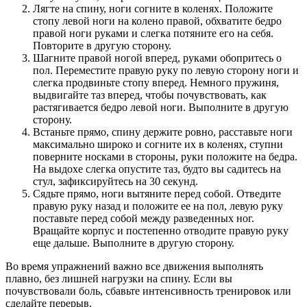
Лягте на спину, ноги согните в коленях. Положите
стопу левой ноги на колено правой, обхватите бедро
правой ноги руками и слегка потяните его на себя.
Повторите в другую сторону.
Шагните правой ногой вперед, руками обопритесь о
пол. Переместите правую руку по левую сторону ноги и
слегка продвиньте стопу вперед. Немного пружиня,
выдвигайте таз вперед, чтобы почувствовать, как
растягивается бедро левой ноги. Выполните в другую
сторону.
Встаньте прямо, спину держите ровно, расставьте ноги
максимально широко и согните их в коленях, ступни
поверните носками в стороны, руки положите на бедра.
На выдохе слегка опустите таз, будто вы садитесь на
стул, зафиксируйтесь на 30 секунд.
Сядьте прямо, ноги вытяните перед собой. Отведите
правую руку назад и положите ее на пол, левую руку
поставьте перед собой между разведенных ног.
Вращайте корпус и постепенно отводите правую руку
еще дальше. Выполните в другую сторону.
Во время упражнений важно все движения выполнять
плавно, без лишней нагрузки на спину. Если вы
почувствовали боль, сбавьте интенсивность тренировок или
сделайте перерыв.