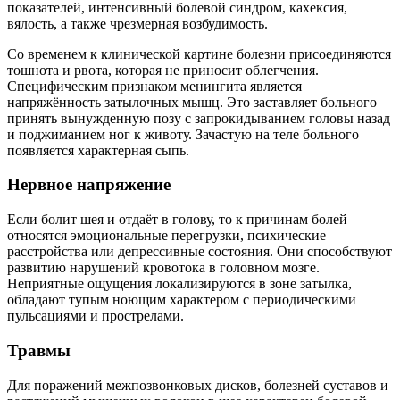
показателей, интенсивный болевой синдром, кахексия,
вялость, а также чрезмерная возбудимость.
Со временем к клинической картине болезни присоединяются
тошнота и рвота, которая не приносит облегчения.
Специфическим признаком менингита является
напряжённость затылочных мышц. Это заставляет больного
принять вынужденную позу с запрокидыванием головы назад
и поджиманием ног к животу. Зачастую на теле больного
появляется характерная сыпь.
Нервное напряжение
Если болит шея и отдаёт в голову, то к причинам болей
относятся эмоциональные перегрузки, психические
расстройства или депрессивные состояния. Они способствуют
развитию нарушений кровотока в головном мозге.
Неприятные ощущения локализируются в зоне затылка,
обладают тупым ноющим характером с периодическими
пульсациями и прострелами.
Травмы
Для поражений межпозвонковых дисков, болезней суставов и