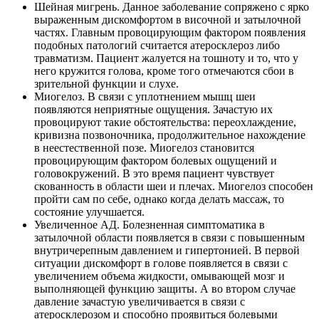
Шейная мигрень. Данное заболевание сопряжено с ярко
выраженным дискомфортом в височной и затылочной
частях. Главным провоцирующим фактором появления
подобных патологий считается атеросклероз либо
травматизм. Пациент жалуется на тошноту и то, что у
него кружится голова, кроме того отмечаются сбои в
зрительной функции и слухе.
Миогелоз. В связи с уплотнением мышц шеи
появляются неприятные ощущения. Зачастую их
провоцируют такие обстоятельства: переохлаждение,
кривизна позвоночника, продолжительное нахождение
в неестественной позе. Миогелоз становится
провоцирующим фактором болевых ощущений и
головокружений. В это время пациент чувствует
скованность в области шеи и плечах. Миогелоз способен
пройти сам по себе, однако когда делать массаж, то
состояние улучшается.
Увеличенное АД. Болезненная симптоматика в
затылочной области появляется в связи с повышенным
внутричерепным давлением и гипертонией. В первой
ситуации дискомфорт в голове появляется в связи с
увеличением объема жидкости, омывающей мозг и
выполняющей функцию защиты. А во втором случае
давление зачастую увеличивается в связи с
атеросклерозом и способно проявиться болевыми