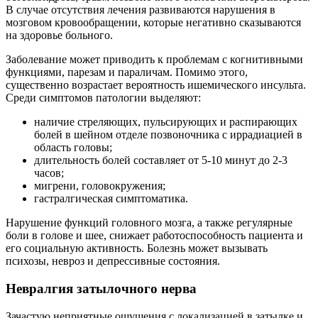
В случае отсутствия лечения развиваются нарушения в
мозговом кровообращении, которые негативно сказываются
на здоровье больного.
Заболевание может приводить к проблемам с когнитивными
функциями, парезам и параличам. Помимо этого,
существенно возрастает вероятность ишемического инсульта.
Среди симптомов патологии выделяют:
наличие стреляющих, пульсирующих и распирающих
болей в шейном отделе позвоночника с иррадиацией в
область головы;
длительность болей составляет от 5-10 минут до 2-3
часов;
мигрени, головокружения;
гастралгическая симптоматика.
Нарушение функций головного мозга, а также регулярные
боли в голове и шее, снижает работоспособность пациента и
его социальную активность. Болезнь может вызывать
психозы, невроз и депрессивные состояния.
Невралгия затылочного нерва
Зачастую неприятные ощущения с локализацией в затылке и