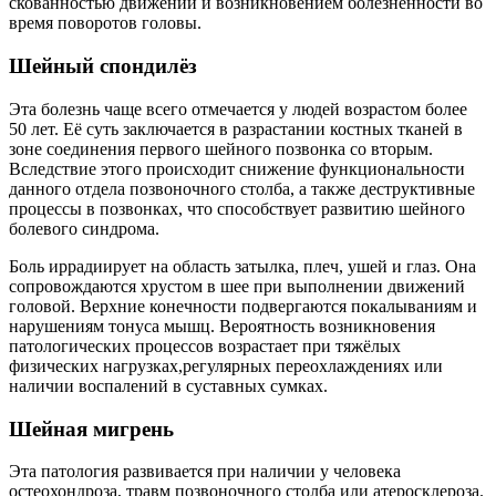
скованностью движений и возникновением болезненности во
время поворотов головы.
Шейный спондилёз
Эта болезнь чаще всего отмечается у людей возрастом более
50 лет. Её суть заключается в разрастании костных тканей в
зоне соединения первого шейного позвонка со вторым.
Вследствие этого происходит снижение функциональности
данного отдела позвоночного столба, а также деструктивные
процессы в позвонках, что способствует развитию шейного
болевого синдрома.
Боль иррадиирует на область затылка, плеч, ушей и глаз. Она
сопровождаются хрустом в шее при выполнении движений
головой. Верхние конечности подвергаются покалываниям и
нарушениям тонуса мышц. Вероятность возникновения
патологических процессов возрастает при тяжёлых
физических нагрузках,регулярных переохлаждениях или
наличии воспалений в суставных сумках.
Шейная мигрень
Эта патология развивается при наличии у человека
остеохондроза, травм позвоночного столба или атеросклероза.