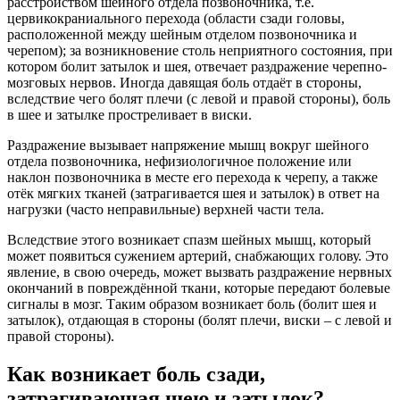
расстройством шейного отдела позвоночника, т.е.
цервикокраниального перехода (области сзади головы,
расположенной между шейным отделом позвоночника и
черепом); за возникновение столь неприятного состояния, при
котором болит затылок и шея, отвечает раздражение черепно-
мозговых нервов. Иногда давящая боль отдаёт в стороны,
вследствие чего болят плечи (с левой и правой стороны), боль
в шее и затылке простреливает в виски.
Раздражение вызывает напряжение мышц вокруг шейного
отдела позвоночника, нефизиологичное положение или
наклон позвоночника в месте его перехода к черепу, а также
отёк мягких тканей (затрагивается шея и затылок) в ответ на
нагрузки (часто неправильные) верхней части тела.
Вследствие этого возникает спазм шейных мышц, который
может появиться сужением артерий, снабжающих голову. Это
явление, в свою очередь, может вызвать раздражение нервных
окончаний в повреждённой ткани, которые передают болевые
сигналы в мозг. Таким образом возникает боль (болит шея и
затылок), отдающая в стороны (болят плечи, виски – с левой и
правой стороны).
Как возникает боль сзади,
затрагивающая шею и затылок?