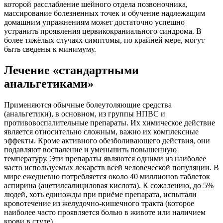
которой расслабление шейного отдела позвоночника,
массирование болезненных точек и обучение надлежащим
домашним упражнениям может достаточно успешно
устранить проявления цервикокраниального синдрома. В
более тяжёлых случаях симптомы, по крайней мере, могут
быть сведены к минимуму.
Лечение «стандартными
анальгетиками»
Применяются обычные болеутоляющие средства
(анальгетики), в основном, из группы НПВС и
противовоспалительные препараты. Их химическое действие
является относительно сложным, важно их комплексные
эффекты. Кроме активного обезболивающего действия, они
подавляют воспаление и уменьшить повышенную
температуру. Эти препараты являются одними из наиболее
часто используемых лекарств всей человеческой популяции. В
мире ежедневно потребляется около 40 миллионов таблеток
аспирина (ацетилсалициловая кислота). К сожалению, до 5%
людей, хоть единожды при приёме препарата, испытали
кровотечение из желудочно-кишечного тракта (которое
наиболее часто проявляется болью в животе или наличием
крови в стуле).