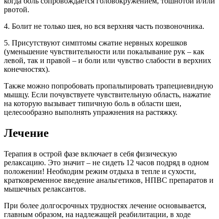
когда боль сопровождается головокружением, тошнотой и/или
рвотой.
4. Болит не только шея, но вся верхняя часть позвоночника.
5. Присутствуют симптомы сжатие нервных корешков
(уменьшение чувствительности или покалывание рук – как
левой, так и правой – и боли или чувство слабости в верхних
конечностях).
Также можно попробовать пропальпировать трапециевидную
мышцу. Если почувствуете чувствительную область, нажатие
на которую вызывает типичную боль в области шеи,
целесообразно выполнять упражнения на растяжку.
Лечение
Терапия в острой фазе включает в себя физическую
релаксацию. Это значит – не сидеть 12 часов подряд в одном
положении! Необходим режим отдыха в тепле и сухости,
кратковременное введение анальгетиков, НПВС препаратов и
мышечных релаксантов.
При более долгосрочных трудностях лечение основывается,
главным образом, на надлежащей реабилитации, в ходе