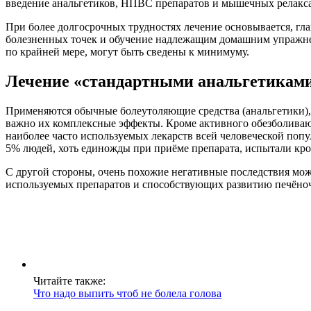
введение анальгетиков, НПВС препаратов и мышечных релакс
При более долгосрочных трудностях лечение основывается, гл
болезненных точек и обучение надлежащим домашним упражне
по крайней мере, могут быть сведены к минимуму.
Лечение «стандартными анальгетикам
Применяются обычные болеутоляющие средства (анальгетики),
важно их комплексные эффекты. Кроме активного обезболиваю
наиболее часто используемых лекарств всей человеческой попу
5% людей, хоть единожды при приёме препарата, испытали кров
С другой стороны, очень похожие негативные последствия мож
используемых препаратов и способствующих развитию печёноч
Читайте также:
Что надо выпить чтоб не болела голова