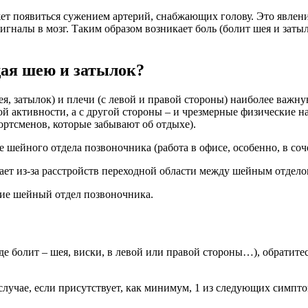
т появиться сужением артерий, снабжающих голову. Это явлени
налы в мозг. Таким образом возникает боль (болит шея и затыло
щая шею и затылок?
шея, затылок) и плечи (с левой и правой стороны) наиболее важ
 активности, а с другой стороны – и чрезмерные физические наг
ортсменов, которые забывают об отдыхе).
 шейного отдела позвоночника (работа в офисе, особенно, в со
кает из-за расстройств переходной области между шейным отдело
ие шейный отдел позвоночника.
 где болит – шея, виски, в левой или правой стороны…), обрати
лучае, если присутствует, как минимум, 1 из следующих симпто