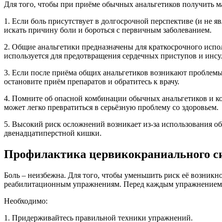
Для того, чтобы при приёме обычных анальгетиков получить м
1. Если боль присутствует в долгосрочной перспективе (и не я
искать причину боли и бороться с первичным заболеванием.
2. Общие анальгетики предназначены для краткосрочного исполь
используется для предотвращения сердечных приступов и инсу
3. Если после приёма общих анальгетиков возникают проблемы 
остановите приём препаратов и обратитесь к врачу.
4. Помните об опасной комбинации обычных анальгетиков и ко
может легко превратиться в серьёзную проблему со здоровьем.
5. Высокий риск осложнений возникает из-за использования об
двенадцатиперстной кишки.
Профилактика цервикокраниального с
Боль – неизбежна. Для того, чтобы уменьшить риск её возникно
реабилитационным упражнениям. Перед каждым упражнением не
Необходимо:
1. Придерживайтесь правильной техники упражнений.