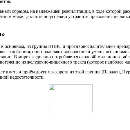
антов.
авным образом, на надлежащей реабилитации, в ходе которой ра
ниям может достаточно успешно устранить проявления цервико
и»
 в основном, из группы НПВС и противовоспалительные препар
щего действия, они подавляют воспаление и уменьшить повыше
ляции. В мире ежедневно потребляется около 40 миллионов табл
отечение из желудочно-кишечного тракта (которое наиболее час
ет иметь и приём других лекарств из этой группы (Парален, Н
ной недостаточности.