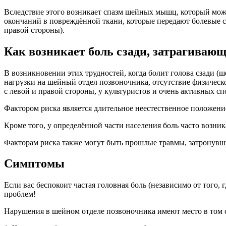
Вследствие этого возникает спазм шейных мышц, который може
окончаний в повреждённой ткани, которые передают болевые сиг
правой стороны).
Как возникает боль сзади, затрагиваю
В возникновении этих трудностей, когда болит голова сзади (
нагрузки на шейный отдел позвоночника, отсутствие физической
с левой и правой стороны, у культуристов и очень активных сп
Фактором риска является длительное неестественное положение
Кроме того, у определённой части населения боль часто возни
Факторам риска также могут быть прошлые травмы, затронувш
Симптомы
Если вас беспокоит частая головная боль (независимо от того,
проблем!
Нарушения в шейном отделе позвоночника имеют место в том с