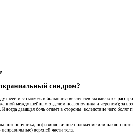
е
икокраниальный синдром?
жду шеей и затылком, в большинстве случаев вызываются расстро
оженной между шейным отделом позвоночника и черепом); за воз
 Иногда давящая боль отдаёт в стороны, вследствие чего болят п
 позвоночника, нефизиологичное положение или наклон позвоноч
то неправильные) верхней части тела.