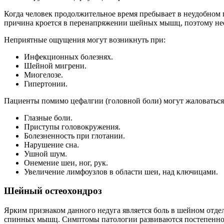
Когда человек продолжительное время пребывает в неудобном пол
причина кроется в перенапряжении шейных мышц, поэтому необ
Неприятные ощущения могут возникнуть при:
Инфекционных болезнях.
Шейной мигрени.
Миогелозе.
Гипертонии.
Пациенты помимо цефалгии (головной боли) могут жаловаться
Глазные боли.
Приступы головокружения.
Болезненность при глотании.
Нарушение сна.
Ушной шум.
Онемение шеи, ног, рук.
Увеличение лимфоузлов в области шеи, над ключицами.
Шейный остеохондроз
Ярким признаком данного недуга является боль в шейном отде
спинных мышц. Симптомы патологии развиваются постепенно, п