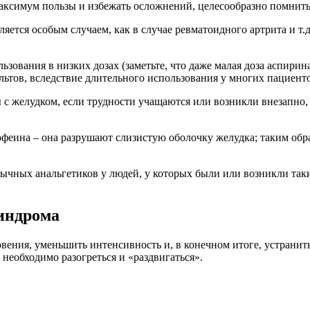
аксимум пользы и избежать осложнений, целесообразно помнить
вляется особым случаем, как в случае ревматоидного артрита и т
зования в низких дозах (заметьте, что даже малая доза аспирина
льтов, вследствие длительного использования у многих пациент
с желудком, если трудности учащаются или возникли внезапно, 
феина – она разрушают слизистую оболочку желудка; таким обр
ычных анальгетиков у людей, у которых были или возникли таки
индрома
вения, уменьшить интенсивность и, в конечном итоге, устранить
обходимо разогреться и «раздвигаться».