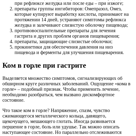
при рефлюксе желудка или после еды – при изжоге;
препараты группы ингибиторов: Омепразол, Омез,
которые купируют выработку кислоты, принимают на
протяжении 14 дней, устраняют симптомы рефлюкса
желудка и залечивают слизистую оболочку пищевода;
противовоспалительные препараты для лечения
гастрита и других проблем органов пищеварения;
препараты, защищающие слизистые оболочки;
прокинетики для обеспечения давления на низ
пищевода и ферменты для улучшения пищеварения.
Ком в горле при гастрите
Выделяется множество симптомов, сигнализирующих об
обширном круге различных заболеваний. Ощущение «кома в
горле» – подобный признак. Чтобы применить лечение,
необходимо разобраться, чем вызвано дискомфортное
состояние.
Что такое ком в горле? Напряжение, спазм, чувство
сжимающегося металлического кольца, давящего,
щекочущего, мешающего глотать. Иногда развивается
першение в горле, боль или удушье. Так можно описать
наступающее состояние. Но параллельно отслеживаются