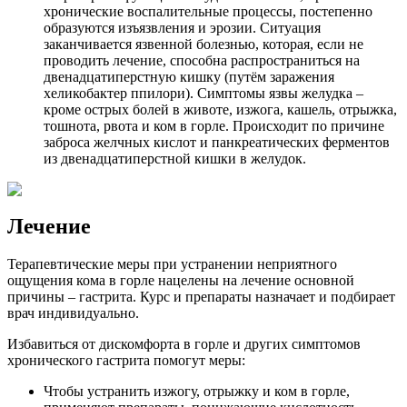
хронические воспалительные процессы, постепенно
образуются изъязвления и эрозии. Ситуация
заканчивается язвенной болезнью, которая, если не
проводить лечение, способна распространиться на
двенадцатиперстную кишку (путём заражения
хеликобактер ппилори). Симптомы язвы желудка –
кроме острых болей в животе, изжога, кашель, отрыжка,
тошнота, рвота и ком в горле. Происходит по причине
заброса желчных кислот и панкреатических ферментов
из двенадцатиперстной кишки в желудок.
Лечение
Терапевтические меры при устранении неприятного
ощущения кома в горле нацелены на лечение основной
причины – гастрита. Курс и препараты назначает и подбирает
врач индивидуально.
Избавиться от дискомфорта в горле и других симптомов
хронического гастрита помогут меры:
Чтобы устранить изжогу, отрыжку и ком в горле,