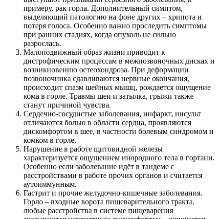
примеру, рак горла. Дополнительный симптом,
выделяющий патологию на фоне других – хрипота и
потеря голоса. Особенно важно проследить симптомы
при ранних стадиях, когда опухоль не сильно
разрослась.
Малоподвижный образ жизни приводит к
дистрофическим процессам в межпозвоночных дисках и
возникновению остеохондроза. При деформации
позвоночника сдавливаются нервные окончания,
происходит спазм шейных мышц, рождается ощущение
кома в горле. Травмы шеи и затылка, грыжи также
станут причиной чувства.
Сердечно-сосудистые заболевания, инфаркт, инсульт
отличаются болью в области сердца, проявляются
дискомфортом в шее, в частности болевым синдромом и
комком в горле.
Нарушение в работе щитовидной железы
характеризуется ощущением инородного тела в гортани.
Особенно если заболевание идёт в тандеме с
расстройствами в работе прочих органов и считается
аутоиммунным.
Гастрит и прочие желудочно-кишечные заболевания.
Горло – входные ворота пищеварительного тракта,
любые расстройства в системе пищеварения