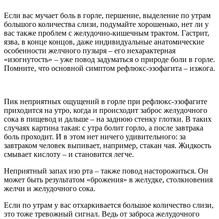
Если вас мучает боль в горле, першение, выделение по утрам
большого количества слизи, подумайте хорошенько, нет ли у
вас также проблем с желудочно-кишечным трактом. Гастрит,
язва, в конце концов, даже индивидуальные анатомические
особенности желчного пузыря – его нехарактерная
«изогнутость» – уже повод задуматься о природе боли в горле.
Помните, что основной симптом рефлюкс-эзофагита – изжога.
Пик неприятных ощущений в горле при рефлюкс-эзофагите
приходится на утро, когда и происходит заброс желудочного
сока в пищевод и дальше – на заднюю стенку глотки. В таких
случаях картина такая: с утра болит горло, а после завтрака
боль проходит. И в этом нет ничего удивительного: за
завтраком человек выпивает, например, стакан чая. Жидкость
смывает кислоту – и становится легче.
Неприятный запах изо рта – также повод насторожиться. Он
может быть результатом «брожения» в желудке, столкновения
желчи и желудочного сока.
Если по утрам у вас отхаркивается большое количество слизи,
это тоже тревожный сигнал. Ведь от заброса желудочного