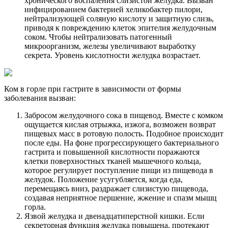
хронического воспаления слизистой желудка. Вызван
инфицированием бактерией хеликобактер пилори,
нейтрализующей соляную кислоту и защитную слизь,
приводя к повреждению клеток эпителия желудочным
соком. Чтобы нейтрализовать патогенный
микроорганизм, железы увеличивают выработку
секрета. Уровень кислотности желудка возрастает.
Ком в горле при гастрите в зависимости от формы
заболевания вызван:
Забросом желудочного сока в пищевод. Вместе с комком
ощущается кислая отрыжка, изжога, возможен возврат
пищевых масс в ротовую полость. Подобное происходит
после еды. На фоне прогрессирующего бактериального
гастрита и повышенной кислотности поражаются
клетки поверхностных тканей мышечного кольца,
которое регулирует поступление пищи из пищевода в
желудок. Положение усугубляется, когда еда,
перемещаясь вниз, раздражает слизистую пищевода,
создавая неприятное першение, жжение и спазм мышц
горла.
Язвой желудка и двенадцатиперстной кишки. Если
секреторная функция желудка повышена, протекают