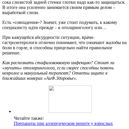
сока слизистой задней стенки глотки надо как-то защищаться.
В итоге она усиленно занимается своим прямым делом –
выработкой слизи.
Есть «совпадения»? Значит, уже стоит подумать, к какому
специалисту идти прежде – к отоларингологу или…
При кажущейся абсурдности ситуации, врачи-
гастроэнтерологи отлично понимают, что означают жалобы на
боли в горле, и способны прицельно найти правильное
решение.
Как распознать стафилококковую инфекцию? Стоит ли
«мучить» отоларинголога, если скорее способны помочь
невролог и мануальный терапевт? Ответы ищите в
ближайших номерах «АиФ.Здоровье».
Читайте также:
Препараты при аллергическом рините у взрослых