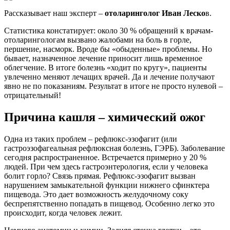
Рассказывает наш эксперт –
отоларинголог Иван Леско
в.
Статистика констатирует: около 30 % обращений к врачам-
отоларингологам вызвано жалобами на боль в горле,
першение, насморк. Вроде бы «обыденные» проблемы. Но
бывает, назначенное лечение приносит лишь временное
облегчение. В итоге болезнь «ходит по кругу», пациенты
увлеченно меняют лечащих врачей. Да и лечение получают
явно не по показаниям. Результат в итоге не просто нулевой –
отрицательный!
Причина кашля – химический ожог
Одна из таких проблем – рефлюкс-эзофагит (или
гастроэзофагеальная рефлюксная болезнь, ГЭРБ). Заболевание
сегодня распространенное. Встречается примерно у 20 %
людей. При чем здесь гастроэнтерология, если у человека
болит горло? Связь прямая. Рефлюкс-эзофагит вызван
нарушением замыкательной функции нижнего сфинктера
пищевода. Это дает возможность желудочному соку
беспрепятственно попадать в пищевод. Особенно легко это
происходит, когда человек лежит.