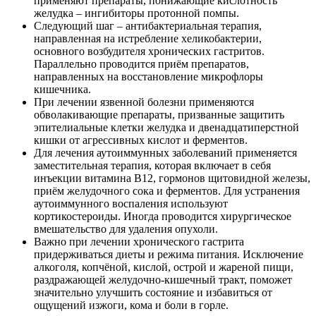
применяют препараты, понижающие кислотность
желудка – ингибиторы протонной помпы.
Следующий шаг – антибактериальная терапия,
направленная на истребление хеликобактерии,
основного возбудителя хронических гастритов.
Параллельно проводится приём препаратов,
направленных на восстановление микрофлоры
кишечника.
При лечении язвенной болезни применяются
обволакивающие препараты, призванные защитить
эпителиальные клетки желудка и двенадцатиперстной
кишки от агрессивных кислот и ферментов.
Для лечения аутоиммунных заболеваний применяется
заместительная терапия, которая включает в себя
инъекции витамина В12, гормонов щитовидной железы,
приём желудочного сока и ферментов. Для устранения
аутоиммунного воспаления используют
кортикостероиды. Иногда проводится хирургическое
вмешательство для удаления опухоли.
Важно при лечении хронического гастрита
придерживаться диеты и режима питания. Исключение
алкоголя, копчёной, кислой, острой и жареной пищи,
раздражающей желудочно-кишечный тракт, поможет
значительно улучшить состояние и избавиться от
ощущений изжоги, кома и боли в горле.