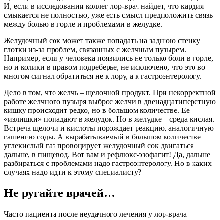
И, если в исследовании коллег лор-врач найдет, что кардия
смыкается не полностью, уже есть смысл предположить связь
между болью в горле и проблемами в желудке.
Желудочный сок может также попадать на заднюю стенку
глотки из-за проблем, связанных с желчным пузырем.
Например, если у человека появились не только боли в горле,
но и колики в правом подреберье, не исключено, что это во
многом сигнал обратиться не к лору, а к гастроэнтерологу.
Дело в том, что желчь – щелочной продукт. При некорректной
работе желчного пузыря выброс желчи в двенадцатиперстную
кишку происходит редко, но в большом количестве. Ее
«излишки» попадают в желудок. Но в желудке – среда кислая.
Встреча щелочи и кислоты порождает реакцию, аналогичную
гашению соды. А вырабатываемый в большом количестве
углекислый газ провоцирует желудочный сок двигаться
дальше, в пищевод. Вот вам и рефлюкс-эзофагит! Да, дальше
разбираться с проблемами надо гастроэнтерологу. Но в каких
случаях надо идти к этому специалисту?
Не ругайте врачей…
Часто пациента после неудачного лечения у лор-врача