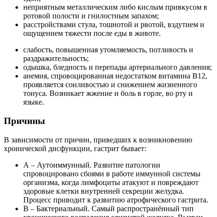
неприятным металлическим либо кислым привкусом в
ротовой полости и гнилостным запахом;
расстройствами стула, тошнотой и рвотой, вздутием и
ощущением тяжести после еды в животе.
слабость, повышенная утомляемость, потливость и
раздражительность;
одышка, бледность и перепады артериального давления;
анемия, спровоцированная недостатком витамина В12,
проявляется сонливостью и снижением жизненного
тонуса. Возникает жжение и боль в горле, во рту и
языке.
Причины
В зависимости от причин, приведших к возникновению
хронической дисфункции, гастрит бывает:
А – Аутоиммунный. Развитие патологии
спровоцировано сбоями в работе иммунной системы
организма, когда лимфоциты атакуют и повреждают
здоровые клетки внутренней секреции желудка.
Процесс приводит к развитию атрофического гастрита.
В – Бактериальный. Самый распространённый тип