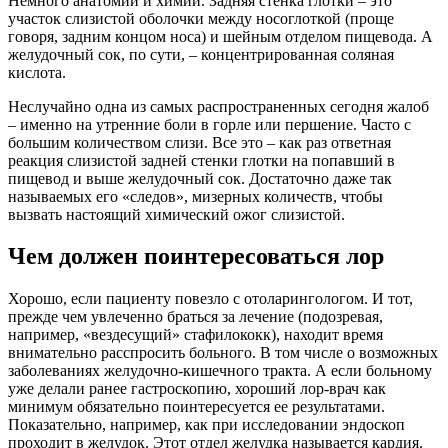
Немного анатомии и химии. Задняя стенка глотки – это
участок слизистой оболочки между носоглоткой (проще
говоря, задним концом носа) и шейным отделом пищевода. А
желудочный сок, по сути, – концентрированная соляная
кислота.
Неслучайно одна из самых распространенных сегодня жалоб
– именно на утренние боли в горле или першение. Часто с
большим количеством слизи. Все это – как раз ответная
реакция слизистой задней стенки глотки на попавший в
пищевод и выше желудочный сок. Достаточно даже так
называемых его «следов», мизерных количеств, чтобы
вызвать настоящий химический ожог слизистой.
Чем должен поинтересоваться лор
Хорошо, если пациенту повезло с отоларингологом. И тот,
прежде чем увлеченно браться за лечение (подозревая,
например, «вездесущий» стафилококк), находит время
внимательно расспросить больного. В том числе о возможных
заболеваниях желудочно-кишечного тракта. А если больному
уже делали ранее гастроскопию, хороший лор-врач как
минимум обязательно поинтересуется ее результатами.
Показательно, например, как при исследовании эндоскоп
проходит в желудок. Этот отдел желудка называется кардия.