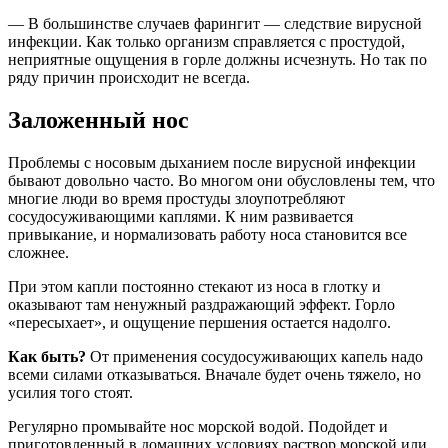
— В большинстве случаев фарингит — следствие вирусной
инфекции. Как только организм справляется с простудой,
неприятные ощущения в горле должны исчезнуть. Но так по
ряду причин происходит не всегда.
Заложенный нос
Проблемы с носовым дыханием после вирусной инфекции
бывают довольно часто. Во многом они обусловлены тем, что
многие люди во время простуды злоупотребляют
сосудосуживающими каплями. К ним развивается
привыкание, и нормализовать работу носа становится все
сложнее.
При этом капли постоянно стекают из носа в глотку и
оказывают там ненужный раздражающий эффект. Горло
«пересыхает», и ощущение першения остается надолго.
Как быть?
От применения сосудосуживающих капель надо
всеми силами отказываться. Вначале будет очень тяжело, но
усилия того стоят.
Регулярно промывайте нос морской водой. Подойдет и
приготовленный в домашних условиях раствор морской или