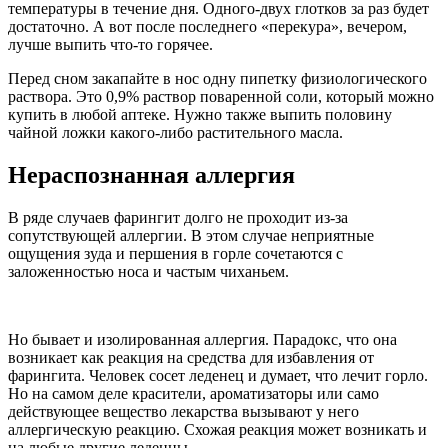
температуры в течение дня. Одного-двух глотков за раз будет
достаточно. А вот после последнего «перекура», вечером,
лучше выпить что-то горячее.
Перед сном закапайте в нос одну пипетку физиологического
раствора. Это 0,9% раствор поваренной соли, который можно
купить в любой аптеке. Нужно также выпить половину
чайной ложки какого-либо растительного масла.
Нераспознанная аллергия
В ряде случаев фарингит долго не проходит из-за
сопутствующей аллергии. В этом случае неприятные
ощущения зуда и першения в горле сочетаются с
заложенностью носа и частым чиханьем.
Но бывает и изолированная аллергия. Парадокс, что она
возникает как реакция на средства для избавления от
фарингита. Человек сосет леденец и думает, что лечит горло.
Но на самом деле красители, ароматизаторы или само
действующее вещество лекарства вызывают у него
аллергическую реакцию. Схожая реакция может возникать и
на любые другие леденцы.