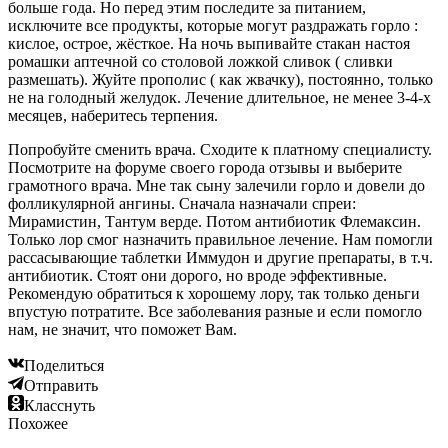
больше года. Но перед этим последите за питанием,
исключите все продукты, которые могут раздражать горло :
кислое, острое, жёсткое. На ночь выпивайте стакан настоя
ромашки аптечной со столовой ложкой сливок ( сливки
размешать). Жуйте прополис ( как жвачку), постоянно, только
не на голодный желудок. Лечение длительное, не менее 3-4-х
месяцев, наберитесь терпения.
Попробуйте сменить врача. Сходите к платному специалисту.
Посмотрите на форуме своего города отзывы и выберите
грамотного врача. Мне так сыну залечили горло и довели до
фолликулярной ангины. Сначала назначали спреи:
Мирамистин, Тантум верде. Потом антибиотик Флемаксин.
Только лор смог назначить правильное лечение. Нам помогли
рассасывающие таблетки Иммудон и другие препараты, в т.ч.
антибиотик. Стоят они дорого, но вроде эффективные.
Рекомендую обратиться к хорошему лору, так только деньги
впустую потратите. Все заболевания разные и если помогло
нам, не значит, что поможет Вам.
Поделиться
Отправить
Класснуть
Похожее