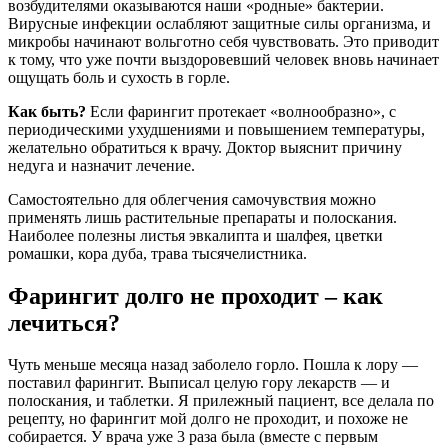
возбудителями оказываются наши «родные» бактерии.
Вирусные инфекции ослабляют защитные силы организма, и
микробы начинают вольготно себя чувствовать. Это приводит
к тому, что уже почти выздоровевший человек вновь начинает
ощущать боль и сухость в горле.
Как быть?
Если фарингит протекает «волнообразно», с
периодическими ухудшениями и повышением температуры,
желательно обратиться к врачу. Доктор выяснит причину
недуга и назначит лечение.
Самостоятельно для облегчения самочувствия можно
применять лишь растительные препараты и полоскания.
Наиболее полезны листья эвкалипта и шалфея, цветки
ромашки, кора дуба, трава тысячелистника.
Фарингит долго не проходит – как
лечиться?
Чуть меньше месяца назад заболело горло. Пошла к лору —
поставил фарингит. Выписал целую гору лекарств — и
полоскания, и таблетки. Я прилежный пациент, все делала по
рецепту, но фарингит мой долго не проходит, и похоже не
собирается. У врача уже 3 раза была (вместе с первым