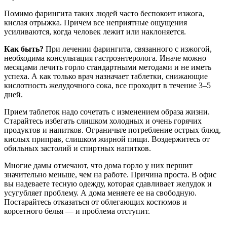
Помимо фарингита таких людей часто беспокоит изжога,
кислая отрыжка. Причем все неприятные ощущения
усиливаются, когда человек лежит или наклоняется.
Как быть?
При лечении фарингита, связанного с изжогой,
необходима консультация гастроэнтеролога. Иначе можно
месяцами лечить горло стандартными методами и не иметь
успеха. А как только врач назначает таблетки, снижающие
кислотность желудочного сока, все проходит в течение 3–5
дней.
Прием таблеток надо сочетать с изменением образа жизни.
Старайтесь избегать слишком холодных и очень горячих
продуктов и напитков. Ограничьте потребление острых блюд,
кислых приправ, слишком жирной пищи. Воздержитесь от
обильных застолий и спиртных напитков.
Многие дамы отмечают, что дома горло у них першит
значительно меньше, чем на работе. Причина проста. В офис
вы надеваете тесную одежду, которая сдавливает желудок и
усугубляет проблему. А дома меняете ее на свободную.
Постарайтесь отказаться от облегающих костюмов и
корсетного белья — и проблема отступит.