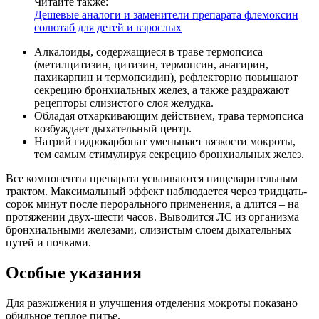
Читайте также:
Дешевые аналоги и заменители препарата флемоксин
солютаб для детей и взрослых
Алкалоиды, содержащиеся в траве термопсиса
(метилцитизин, цитизин, термопсин, анагирин,
пахикарпин и термопсидин), рефлекторно повышают
секрецию бронхиальных желез, а также раздражают
рецепторы слизистого слоя желудка.
Обладая отхаркивающим действием, трава термопсиса
возбуждает дыхательный центр.
Натрий гидрокарбонат уменьшает вязкости мокроты,
тем самым стимулируя секрецию бронхиальных желез.
Все компоненты препарата усваиваются пищеварительным
трактом. Максимальный эффект наблюдается через тридцать-
сорок минут после перорального применения, а длится – на
протяжении двух-шести часов. Выводится ЛС из организма
бронхиальными железами, слизистым слоем дыхательных
путей и почками.
Особые указания
Для разжижения и улучшения отделения мокроты показано
обильное теплое питье.