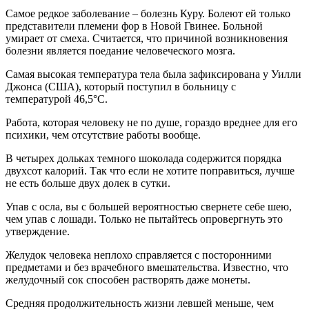
Самое редкое заболевание – болезнь Куру. Болеют ей только
представители племени фор в Новой Гвинее. Больной
умирает от смеха. Считается, что причиной возникновения
болезни является поедание человеческого мозга.
Самая высокая температура тела была зафиксирована у Уилли
Джонса (США), который поступил в больницу с
температурой 46,5°C.
Работа, которая человеку не по душе, гораздо вреднее для его
психики, чем отсутствие работы вообще.
В четырех дольках темного шоколада содержится порядка
двухсот калорий. Так что если не хотите поправиться, лучше
не есть больше двух долек в сутки.
Упав с осла, вы с большей вероятностью свернете себе шею,
чем упав с лошади. Только не пытайтесь опровергнуть это
утверждение.
Желудок человека неплохо справляется с посторонними
предметами и без врачебного вмешательства. Известно, что
желудочный сок способен растворять даже монеты.
Средняя продолжительность жизни левшей меньше, чем