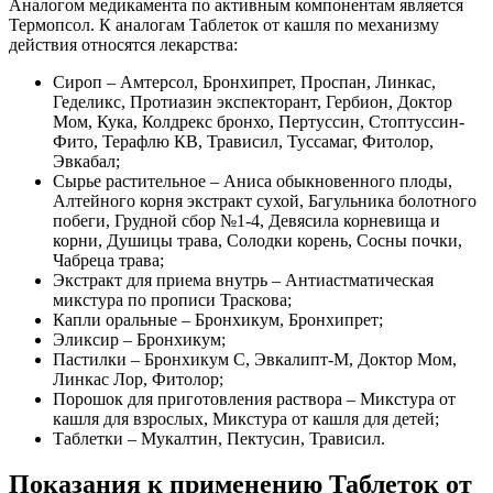
Аналогом медикамента по активным компонентам является
Термопсол. К аналогам Таблеток от кашля по механизму
действия относятся лекарства:
Сироп – Амтерсол, Бронхипрет, Проспан, Линкас,
Геделикс, Протиазин экспекторант, Гербион, Доктор
Мом, Кука, Колдрекс бронхо, Пертуссин, Стоптуссин-
Фито, Терафлю КВ, Трависил, Туссамаг, Фитолор,
Эвкабал;
Сырье растительное – Аниса обыкновенного плоды,
Алтейного корня экстракт сухой, Багульника болотного
побеги, Грудной сбор №1-4, Девясила корневища и
корни, Душицы трава, Солодки корень, Сосны почки,
Чабреца трава;
Экстракт для приема внутрь – Антиастматическая
микстура по прописи Траскова;
Капли оральные – Бронхикум, Бронхипрет;
Эликсир – Бронхикум;
Пастилки – Бронхикум С, Эвкалипт-М, Доктор Мом,
Линкас Лор, Фитолор;
Порошок для приготовления раствора – Микстура от
кашля для взрослых, Микстура от кашля для детей;
Таблетки – Мукалтин, Пектусин, Трависил.
Показания к применению Таблеток от