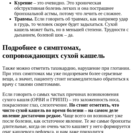
Курение
– это очевидно. Это хроническая
обструктивная болезнь легких и она пострашнее
бронхиальной астмы, потому что лечить ее сложнее.
Травмы.
Если говорить об травмах, как например удар
в грудь, то человек скорее будет задыхаться. Сухой
кашель может быть, но в меньшей степени. Трудности с
дыханием, болевой шок – да.
Подробнее о симптомах,
сопровождающих сухой кашель
Также можно отметить тахикардию, нарушение при глотании.
При этих симптомах мы уже подозреваем более серьезные
вещи, а значит, пациенту стоит незамедлительно обратиться к
врачу с такими симптомами.
Если говорить о самых частых причинах возникновения
сухого кашля (ОРВИ и ГРИПП) – это заложенность носа,
покраснение глаз, слезотечение.
Но стоит отметить, что
чисто сухой кашель во время болезни – на самом деле
явление достаточно редкое.
Чаще всего он возникает уже
после болезни, как остаточное явление. Те же самые бронхиты
длительные, когда он очень часто кашляет у него формируется
очаг кашлевого рефлекса, и нам даже приходится