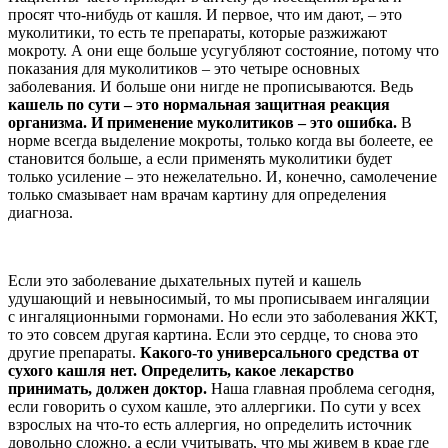
просят что-нибудь от кашля. И первое, что им дают, – это
муколитики, то есть те препараты, которые разжижают
мокроту. А они еще больше усугубляют состояние, потому что
показания для муколитиков – это четыре основных
заболевания. И больше они нигде не прописываются. Ведь
кашель по сути – это нормальная защитная реакция
организма. И применение муколитиков – это ошибка.
В
норме всегда выделение мокроты, только когда вы болеете, ее
становится больше, а если применять муколитики будет
только усиление – это нежелательно. И, конечно, самолечение
только смазывает нам врачам картину для определения
диагноза.
Если это заболевание дыхательных путей и кашель
удушающий и невыносимый, то мы прописываем ингаляции
с ингаляционными гормонами. Но если это заболевания ЖКТ,
то это совсем другая картина. Если это сердце, то снова это
другие препараты.
Какого-то универсального средства от
сухого кашля нет. Определить, какое лекарство
принимать, должен доктор.
Наша главная проблема сегодня,
если говорить о сухом кашле, это аллергики. По сути у всех
взрослых на что-то есть аллергия, но определить источник
довольно сложно. а если учитывать, что мы живем в крае где