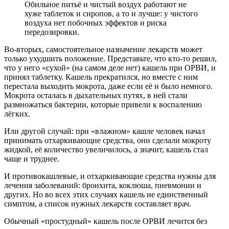
Обильное питьё и чистый воздух работают не
хуже таблеток и сиропов, а то и лучше: у чистого
воздуха нет побочных эффектов и риска
передозировки.
Во-вторых, самостоятельное назначение лекарств может
только ухудшить положение. Представьте, что кто-то решил,
что у него «сухой» (на самом деле нет) кашель при ОРВИ, и
принял таблетку. Кашель прекратился, но вместе с ним
перестала выходить мокрота, даже если её и было немного.
Мокрота осталась в дыхательных путях, в ней стали
размножаться бактерии, которые привели к воспалению
лёгких.
Или другой случай: при «влажном» кашле человек начал
принимать отхаркивающие средства, они сделали мокроту
жидкой, её количество увеличилось, а значит, кашель стал
чаще и труднее.
И противокашлевые, и отхаркивающие средства нужны для
лечения заболеваний: бронхита, коклюша, пневмонии и
других. Но во всех этих случаях кашель не единственный
симптом, а список нужных лекарств составляет врач.
Обычный «простудный» кашель после ОРВИ лечится без