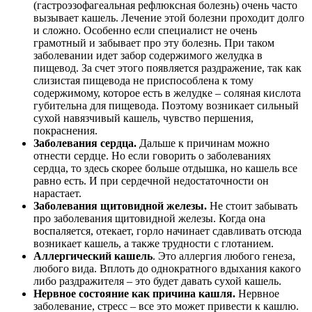
(гастроэзофагеальная рефлюксная болезнь) очень часто
вызывает кашель. Лечение этой болезни проходит долго
и сложно. Особенно если специалист не очень
грамотный и забывает про эту болезнь. При таком
заболевании идет забор содержимого желудка в
пищевод. За счет этого появляется раздражение, так как
слизистая пищевода не приспособлена к тому
содержимому, которое есть в желудке – соляная кислота
губительна для пищевода. Поэтому возникает сильный
сухой навязчивый кашель, чувство першения,
покраснения.
Заболевания сердца.
Дальше к причинам можно
отнести сердце. Но если говорить о заболеваниях
сердца, то здесь скорее больше отдышка, но кашель все
равно есть. И при сердечной недостаточности он
нарастает.
Заболевания щитовидной железы.
Не стоит забывать
про заболевания щитовидной железы. Когда она
воспаляется, отекает, горло начинает сдавливать отсюда
возникает кашель, а также трудности с глотанием.
Аллергический кашель
. Это аллергия любого генеза,
любого вида. Вплоть до однократного вдыхания какого
либо раздражителя – это будет давать сухой кашель.
Нервное состояние как причина кашля.
Нервное
заболевание, стресс – все это может привести к кашлю.