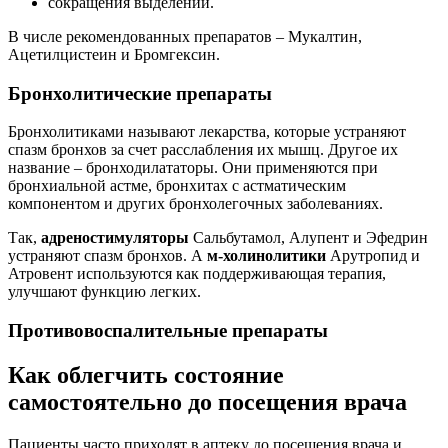
сокращения выделений.
В числе рекомендованных препаратов – Мукалтин,
Ацетилцистеин и Бромгексин.
Бронхолитические препараты
Бронхолитиками называют лекарства, которые устраняют
спазм бронхов за счет расслабления их мышц. Другое их
название – бронходилататоры. Они применяются при
бронхиальной астме, бронхитах с астматическим
компонентом и других бронхолегочных заболеваниях.
Так,
адреностимуляторы
Сальбутамол, Алупент и Эфедрин
устраняют спазм бронхов. А
м-холинолитики
Арутропид и
Атровент используются как поддерживающая терапия,
улучшают функцию легких.
Противовоспалительные препараты
Как облегчить состояние
самостоятельно до посещения врача
Пациенты часто приходят в аптеку до посещения врача и