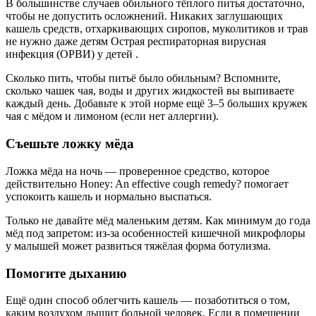
В большинстве случаев обильного тёплого питья достаточно,
чтобы не допустить осложнений. Никаких заглушающих
кашель средств, отхаркивающих сиропов, муколитиков и трав
не нужно даже детям Острая респираторная вирусная
инфекция (ОРВИ) у детей .
Сколько пить, чтобы питьё было обильным? Вспомните,
сколько чашек чая, воды и других жидкостей вы выпиваете
каждый день. Добавьте к этой норме ещё 3–5 больших кружек
чая с мёдом и лимоном (если нет аллергии).
Съешьте ложку мёда
Ложка мёда на ночь — проверенное средство, которое
действительно Honey: An effective cough remedy? помогает
успокоить кашель и нормально выспаться.
Только не давайте мёд маленьким детям. Как минимум до года
мёд под запретом: из-за особенностей кишечной микрофлоры
у малышей может развиться тяжёлая форма ботулизма.
Помогите дыханию
Ещё один способ облегчить кашель — позаботиться о том,
каким воздухом дышит больной человек. Если в помещении