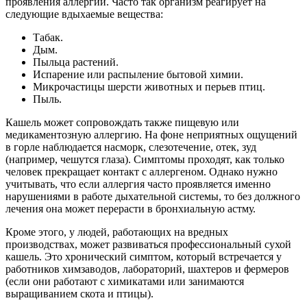
проявления аллергии. Часто так организм реагирует на
следующие вдыхаемые вещества:
Табак.
Дым.
Пыльца растений.
Испарение или распыление бытовой химии.
Микрочастицы шерсти животных и перьев птиц.
Пыль.
Кашель может сопровождать также пищевую или
медикаментозную аллергию. На фоне неприятных ощущений
в горле наблюдается насморк, слезотечение, отек, зуд
(например, чешутся глаза). Симптомы проходят, как только
человек прекращает контакт с аллергеном. Однако нужно
учитывать, что если аллергия часто проявляется именно
нарушениями в работе дыхательной системы, то без должного
лечения она может перерасти в бронхиальную астму.
Кроме этого, у людей, работающих на вредных
производствах, может развиваться профессиональный сухой
кашель. Это хронический симптом, который встречается у
работников химзаводов, лабораторий, шахтеров и фермеров
(если они работают с химикатами или занимаются
выращиванием скота и птицы).