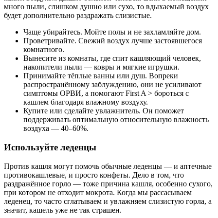
много пыли, слишком душно или сухо, то вдыхаемый воздух
будет дополнительно раздражать слизистые.
Чаще убирайтесь. Мойте полы и не захламляйте дом.
Проветривайте. Свежий воздух лучше застоявшегося
комнатного.
Вынесите из комнаты, где спит кашляющий человек,
накопители пыли — ковры и мягкие игрушки.
Принимайте тёплые ванны или душ. Вопреки
распространённому заблуждению, они не усиливают
симптомы ОРВИ, а помогают First A > бороться с
кашлем благодаря влажному воздуху.
Купите или сделайте увлажнитель. Он поможет
поддерживать оптимальную относительную влажность
воздуха — 40–60%.
Используйте леденцы
Против кашля могут помочь обычные леденцы — и аптечные
противокашлевые, и просто конфеты. Дело в том, что
раздражённое горло — тоже причина кашля, особенно сухого,
при котором не отходит мокрота. Когда мы рассасываем
леденец, то часто сглатываем и увлажняем слизистую горла, а
значит, кашель уже не так страшен.