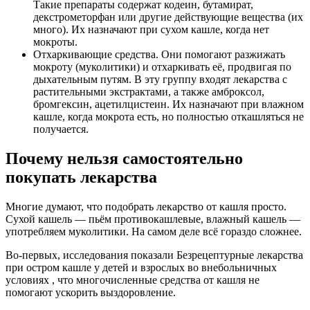
Такие препараты содержат кодеин, бутамират,
декстрометорфан или другие действующие вещества (их
много). Их назначают при сухом кашле, когда нет
мокроты.
Отхаркивающие средства. Они помогают разжижать
мокроту (муколитики) и отхаркивать её, продвигая по
дыхательным путям. В эту группу входят лекарства с
растительными экстрактами, а также амброксол,
бромгексин, ацетилцистеин. Их назначают при влажном
кашле, когда мокрота есть, но полностью откашляться не
получается.
Почему нельзя самостоятельно
покупать лекарства
Многие думают, что подобрать лекарство от кашля просто.
Сухой кашель — пьём противокашлевые, влажный кашель —
употребляем муколитики. На самом деле всё гораздо сложнее.
Во-первых, исследования показали Безрецептурные лекарства
при остром кашле у детей и взрослых во внебольничных
условиях , что многочисленные средства от кашля не
помогают ускорить выздоровление.