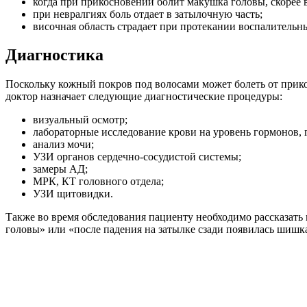
когда при прикосновении болит макушка головы, скорее 
при невралгиях боль отдает в затылочную часть;
височная область страдает при протекании воспалительн
Диагностика
Поскольку кожный покров под волосами может болеть от прик
доктор назначает следующие диагностические процедуры:
визуальный осмотр;
лабораторные исследование крови на уровень гормонов, 
анализ мочи;
УЗИ органов сердечно-сосудистой системы;
замеры АД;
МРК, КТ головного отдела;
УЗИ щитовидки.
Также во время обследования пациенту необходимо рассказать
головы» или «после падения на затылке сзади появилась шишк