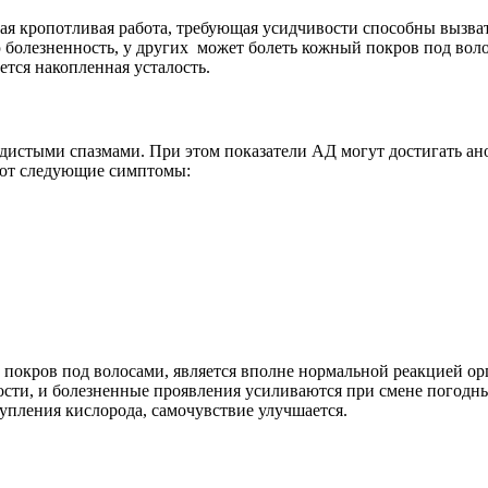
ая кропотливая работа, требующая усидчивости способны вызва
болезненность, у других может болеть кожный покров под воло
ется накопленная усталость.
дистыми спазмами. При этом показатели АД могут достигать ан
ают следующие симптомы:
покров под волосами, является вполне нормальной реакцией орг
ти, и болезненные проявления усиливаются при смене погодных
упления кислорода, самочувствие улучшается.