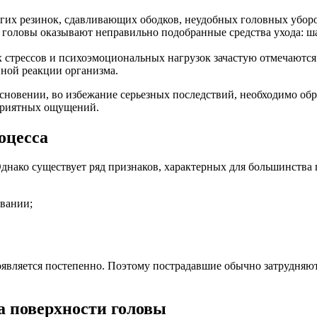
гих резинок, сдавливающих ободков, неудобных головных уборов
 головы оказывают неправильно подобранные средства ухода: ш
 стрессов и психоэмоциональных нагрузок зачастую отмечаются
нной реакции организма.
основении, во избежание серьезных последствий, необходимо об
приятных ощущений.
оцесса
днако существует ряд признаков, характерных для большинства 
ывании;
является постепенно. Поэтому пострадавшие обычно затрудняютс
а поверхности головы