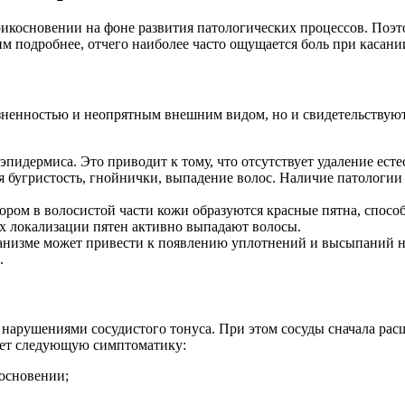
прикосновении на фоне развития патологических процессов. Поэ
рим подробнее, отчего наиболее часто ощущается боль при каса
езненностью и неопрятным внешним видом, но и свидетельствую
 эпидермиса. Это приводит к тому, что отсутствует удаление ес
 бугристость, гнойнички, выпадение волос. Наличие патологии 
ором в волосистой части кожи образуются красные пятна, спосо
ах локализации пятен активно выпадают волосы.
анизме может привести к появлению уплотнений и высыпаний н
.
 нарушениями сосудистого тонуса. При этом сосуды сначала рас
ает следующую симптоматику:
косновении;