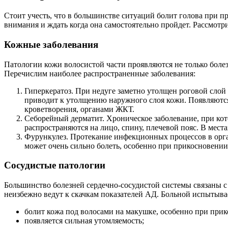
Стоит учесть, что в большинстве ситуаций болит голова при 
внимания и ждать когда она самостоятельно пройдет. Рассмот
Кожные заболевания
Патологии кожи волосистой части проявляются не только бол
Перечислим наиболее распространенные заболевания:
Гиперкератоз. При недуге заметно утолщен роговой слой
приводит к утолщению наружного слоя кожи. Появляются
кроветворения, органами ЖКТ.
Себорейный дерматит. Хроническое заболевание, при кот
распространяются на лицо, спину, плечевой пояс. В мест
Фурункулез. Протекание инфекционных процессов в орг
может очень сильно болеть, особенно при прикосновении
Сосудистые патологии
Большинство болезней сердечно-сосудистой системы связаны с
неизбежно ведут к скачкам показателей АД. Больной испытыв
болит кожа под волосами на макушке, особенно при при
появляется сильная утомляемость;