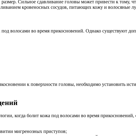
размер. Сильное сдавливание головы может привести к тому, ч
вливанием кровеносных сосудов, питающих кожу и волосяные л
 под волосами во время прикосновений. Однако существуют до
основении к поверхности головы, необходимо установить исти
щений
логии, когда болит кожа под волосами во время прикосновений,
азвитии мигренозных приступов;