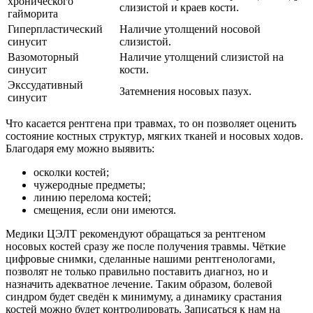
хронического
слизистой и краев кости.
гайморита
Гиперпластический
Наличие утолщений носовой
синусит
слизистой.
Вазомоторный
Наличие утолщений слизистой на
синусит
кости.
Экссудативный
Затемнения носовых пазух.
синусит
Что касается рентгена при травмах, то он позволяет оценить
состояние костных структур, мягких тканей и носовых ходов.
Благодаря ему можно выявить:
осколки костей;
чужеродные предметы;
линию перелома костей;
смещения, если они имеются.
Медики ЦЭЛТ рекомендуют обращаться за рентгеном
носовых костей сразу же после получения травмы. Чёткие
цифровые снимки, сделанные нашими рентгенологами,
позволят не только правильно поставить диагноз, но и
назначить адекватное лечение. Таким образом, болевой
синдром будет сведён к минимуму, а динамику срастания
костей можно будет контролировать. Записаться к нам на