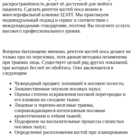
распространённость делает её доступной для любого
пациента. Сделать рентген костей носа можно в
многопрофильной клинике ЦЭЛТ. Мы практикуем
индивидуальный подход и сервис в соответствии с
международными стандартами, поэтому Вы получите услуги
высокого профессионального уровня.
Вопреки бытующему мнению, рентген костей носа делают не
только при их переломах, хотя данная методика незаменима
при травмах лица. Существует целый ряд других показаний,
при которых без неё не обойтись. Они заключаются в
следующем:
Чужеродный предмет, попавший в носовую полость;
Злокачественные опухоли носовых пазух;
Оценка степени искривления носовой перегородки и
его влияния на соседние ткани;
Лицевые и черепно-мозговые травмы,
сопровождающиеся интенсивным носовым
кровотечением и отёком тканей;
Подозрение на воспалительные процессы слизистых
носовых пазух;
Определение расположения костей при планировании