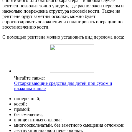
спортивного или бытового характера – в любом случае
рентген позволит точно увидеть, где расположен перелом и
насколько повреждена структура носовой кости. Также на
рентгене будут заметны осколки, можно будет
спрогнозировать осложнения и спланировать операцию по
восстановлению кости.
С помощью рентгена можно установить вид перелома носа:
Читайте также:
Отхаркивающие средства для детей при сухом и
влажном кашле
поперечный;
косой;
прямой;
без смещения;
в виде птичьего клюва;
многооскольчатый, без заметного смещения отломков;
деструкция носовой перегородки.