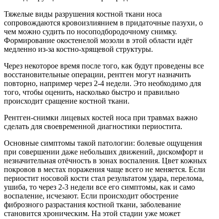
Тяжелые виды разрушения костной ткани носа
сопровождаются кровоизлиянием в придаточные пазухи, о
чем можно судить по носоподбородочному снимку.
Формирование окостенелой мозоли в этой области идёт
медленно из-за костно-хрящевой структуры.
Через некоторое время после того, как будут проведены все
восстановительные операции, рентген могут назначить
повторно, например через 2-4 недели. Это необходимо для
того, чтобы оценить, насколько быстро и правильно
происходит сращение костной ткани.
Рентген-снимки лицевых костей носа при травмах важно
сделать для своевременной диагностики периостита.
Основные симптомы такой патологии: болевые ощущения
при совершении даже небольших движений, дискомфорт и
незначительная отёчность в зонах воспаления. Цвет кожных
покровов в местах поражения чаще всего не меняется. Если
периостит носовой кости стал результатом удара, перелома,
ушиба, то через 2-3 недели все его симптомы, как и само
воспаление, исчезают. Если происходит обострение
фиброзного разрастания костной ткани, заболевание
становится хроническим. На этой стадии уже может