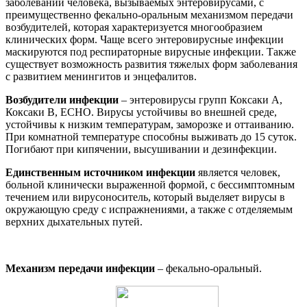
заболеваний человека, вызываемых энтеровирусами, с
преимущественно фекально-оральным механизмом передачи
возбудителей, которая характеризуется многообразием
клинических форм. Чаще всего энтеровирусные инфекции
маскируются под респираторные вирусные инфекции. Также
существует возможность развития тяжелых форм заболевания
с развитием менингитов и энцефалитов.
Возбудители инфекции
– энтеровирусы групп Коксаки А,
Коксаки В, ЕСНО. Вирусы устойчивы во внешней среде,
устойчивы к низким температурам, заморозке и оттаиванию.
При комнатной температуре способны выживать до 15 суток.
Погибают при кипячении, высушивании и дезинфекции.
Единственным источником инфекции
является человек,
больной клинически выраженной формой, с бессимптомным
течением или вирусоноситель, который выделяет вирусы в
окружающую среду с испражнениями, а также с отделяемым
верхних дыхательных путей.
Механизм передачи инфекции
– фекально-оральный.