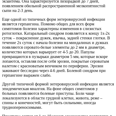
экзантема. Она характеризуется лихорадкой до 7 дней,
появлением обильной распространенной мелкопятнистой
сыпи на 2-3 день.
Еще одной из типичных форм энтеровирусной инфекции
является герпангина. Помимо общих для всех форм
симптомов болезни характерны изменения в слизистых
ротоглотки. Катаральный синдром появляется к концу 1х-2х
суток – покраснение дужек, язычка, задней стенки глотки. В
течение 2х суток с начала болезни на миндалинах и дужках
появляются серовато-белые элементы до 2 мм в диаметре,
количество которых варьирует от 4-5 до 20. Папулы
превращаются в пузырьки диаметром 5 мм, которые вскоре
лопаются, оставляя после себя эрозии, покрытые сероватым
налетом с красноватым венчиком по периферии. Эрозии
заживают бесследно через 4-6 дней. Болевой синдром при
герпангине выражен слабо.
Другой типичной формой энтеровирусной инфекции является
эпидемическая миалгия. На фоне общих симптомов у
больных появляются болевые приступы. Боли чаще
локализуются в области грудной клетки, живота, реже –
спины и конечностей, могут быть сильными, иногда
труднопереносимыми.