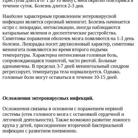
Приступы длятся от 1 до 10 минут, многократно повторяясь в
течение суток. Болезнь длится 2-3 дня.
Наиболее характерным проявлением энтеровирусной
инфекции является серозный менингит. Болезнь начинается
остро с лихорадки, интоксикации, иногда наблюдаются
катаральные явления и диспептические расстройства.
Симптомы поражения оболочек мозга появляются на 1-3 день
болезни. Лихорадка носит двухволновый характер, симптомы
менингита появляются во время второго подъема
температуры. Характерна интенсивная головная боль,
сопровождающаяся тошнотой, часто рвотой. Больные
адинамичны. В пределах 3-7 дней менингеальный синдром
регрессирует, температура тела нормализуется. Однако,
головные боли могут оставаться в течение 10-15 дней.
Осложнения энтеровирусных инфекций.
Осложнения связаны в основном с поражением нервной
системы (отек головного мозга с остановкой сердечной и
легочной деятельности). Также возможно развитие ложного
крупа у детей, присоединение вторичной бактериальной
инфекции с развитием пневмонии.