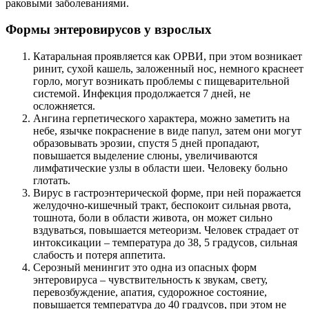
раковыми заболеваниями.
Формы энтеровирусов у взрослых
Катаральная проявляется как ОРВИ, при этом возникает
ринит, сухой кашель, заложенный нос, немного краснеет
горло, могут возникать проблемы с пищеварительной
системой. Инфекция продолжается 7 дней, не
осложняется.
Ангина герпетического характера, можно заметить на
небе, язычке покраснение в виде папул, затем они могут
образовывать эрозии, спустя 5 дней пропадают,
повышается выделение слюны, увеличиваются
лимфатические узлы в области шеи. Человеку больно
глотать.
Вирус в гастроэнтерической форме, при ней поражается
желудочно-кишечный тракт, беспокоит сильная рвота,
тошнота, боли в области живота, он может сильно
вздуваться, повышается метеоризм. Человек страдает от
интоксикации – температура до 38, 5 градусов, сильная
слабость и потеря аппетита.
Серозный менингит это одна из опасных форм
энтеровируса – чувствительность к звукам, свету,
перевозбуждение, апатия, судорожное состояние,
повышается температура до 40 градусов, при этом не