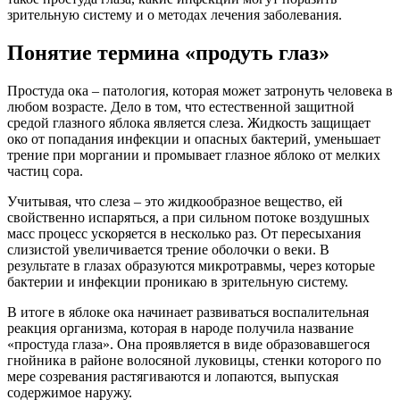
зрительную систему и о методах лечения заболевания.
Понятие термина «продуть глаз»
Простуда ока – патология, которая может затронуть человека в
любом возрасте. Дело в том, что естественной защитной
средой глазного яблока является слеза. Жидкость защищает
око от попадания инфекции и опасных бактерий, уменьшает
трение при моргании и промывает глазное яблоко от мелких
частиц сора.
Учитывая, что слеза – это жидкообразное вещество, ей
свойственно испаряться, а при сильном потоке воздушных
масс процесс ускоряется в несколько раз. От пересыхания
слизистой увеличивается трение оболочки о веки. В
результате в глазах образуются микротравмы, через которые
бактерии и инфекции проникаю в зрительную систему.
В итоге в яблоке ока начинает развиваться воспалительная
реакция организма, которая в народе получила название
«простуда глаза». Она проявляется в виде образовавшегося
гнойника в районе волосяной луковицы, стенки которого по
мере созревания растягиваются и лопаются, выпуская
содержимое наружу.