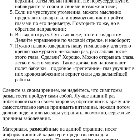
верхний, затем левый нижний. Не переусердствуйте,
наблюдайте за собой и своими возможностями;
Если не чувствуете утомления, можете мысленно
представить квадрат или прямоугольник и пройти
глазами по его периметру. Повторить то же, но в
обратном направлении;
Взгляд по кругу. Суть такая же, что и с квадратом.
Делайте упражнение по часовой стрелке, и наоборот;
Нужно плавно завершить нашу гимнастику, для этого
крепко зажмурьтесь несколько раз, расслабляя после
этого глаза. Сделали? Хорошо. Можно открывать глаза,
легко и часто моргая. Такие движения напоминают
полет бабочки – подобное «трепетание» глаз улучшит в
них кровоснабжение и вернет силы для дальнейшей
работы.
Следите за своим зрением, не надейтесь, что симптомы
размытости пройдут сами собой. Лучше лишний раз
побеспокоиться о своем здоровье, обратившись к врачу или
самостоятельно начав принимать витамины, нежели потом
долгие недели или месяцы устранять, возможно, серьезные
причины заболевания.
Материалы, размещённые на данной странице, носят
информационный характер и предназначены для