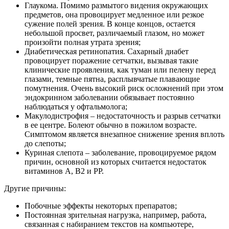
Глаукома. Помимо размытого видения окружающих
предметов, она провоцирует медленное или резкое
сужение полей зрения. В конце концов, остается
небольшой просвет, различаемый глазом, но может
произойти полная утрата зрения;
Диабетическая ретинопатия. Сахарный диабет
провоцирует поражение сетчатки, вызывая такие
клинические проявления, как туман или пелену перед
глазами, темные пятна, расплывчатые плавающие
помутнения. Очень высокий риск осложнений при этом
эндокринном заболевании обязывает постоянно
наблюдаться у офтальмолога;
Макулодистрофия – недостаточность и разрыв сетчатки
в ее центре. Болеют обычно в пожилом возрасте.
Симптомом является внезапное снижение зрения вплоть
до слепоты;
Куриная слепота – заболевание, провоцируемое рядом
причин, основной из которых считается недостаток
витаминов А, В2 и РР.
Другие причины:
Побочные эффекты некоторых препаратов;
Постоянная зрительная нагрузка, например, работа,
связанная с набиранием текстов на компьютере,