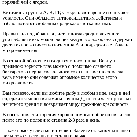
горячий чай с ягодой.
Витамины группы А, В, РР, С укрепляют зрение и снимают
усталость. Они обладают антиоксидантным действием и
избавляются от свободных радикалов в тканях глаз.
Правильно подобранная диета иногда сродни лечению:
употребляйте как можно чаще свежую морковь, она содержит
достаточное количество витамина А и поддерживает баланс
микроэлементов.
В сетчатой оболочке находится много цинка. Вернуть
прежнюю зоркость глаз можно с помощью сладкого
болгарского перца, свекольного сока и тыквенного масла,
ведь именно они содержат огромное количество этого
микроэлемента.
Вам повезло, если вы любите рыбу в любом виде, ведь в ней
содержится много витамина группы Д, он снимает признаки
нечеткого зрения и возвращает миру прежнюю красочность.
В восстановлении зрения хорошо помогает абрикосовый сок,
пейте его по половине стакана 2-3 раза в день.
Также помогут листья петрушки. Залейте стаканом кипящей
воды ложку петрушки и оставьте на час.