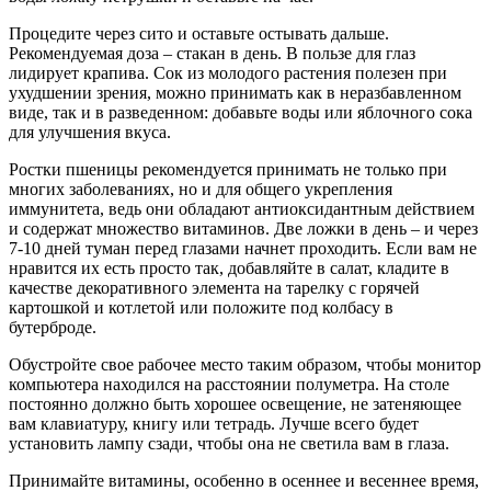
Процедите через сито и оставьте остывать дальше.
Рекомендуемая доза – стакан в день. В пользе для глаз
лидирует крапива. Сок из молодого растения полезен при
ухудшении зрения, можно принимать как в неразбавленном
виде, так и в разведенном: добавьте воды или яблочного сока
для улучшения вкуса.
Ростки пшеницы рекомендуется принимать не только при
многих заболеваниях, но и для общего укрепления
иммунитета, ведь они обладают антиоксидантным действием
и содержат множество витаминов. Две ложки в день – и через
7-10 дней туман перед глазами начнет проходить. Если вам не
нравится их есть просто так, добавляйте в салат, кладите в
качестве декоративного элемента на тарелку с горячей
картошкой и котлетой или положите под колбасу в
бутерброде.
Обустройте свое рабочее место таким образом, чтобы монитор
компьютера находился на расстоянии полуметра. На столе
постоянно должно быть хорошее освещение, не затеняющее
вам клавиатуру, книгу или тетрадь. Лучше всего будет
установить лампу сзади, чтобы она не светила вам в глаза.
Принимайте витамины, особенно в осеннее и весеннее время,