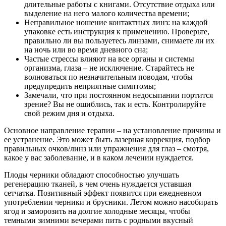
длительные работы с книгами. Отсутствие отдыха или
выделение на него малого количества времени;
Неправильное ношение контактных линз: на каждой
упаковке есть инструкция к применению. Проверьте,
правильно ли вы пользуетесь линзами, снимаете ли их
на ночь или во время дневного сна;
Частые стрессы влияют на все органы и системы
организма, глаза – не исключение. Старайтесь не
волноваться по незначительным поводам, чтобы
предупредить неприятные симптомы;
Замечали, что при постоянном недосыпании портится
зрение? Вы не ошиблись, так и есть. Контролируйте
свой режим дня и отдыха.
Основное направление терапии – на установление причины и
ее устранение. Это может быть лазерная коррекция, подбор
правильных очков/линз или упражнения для глаз – смотря,
какое у вас заболевание, и в каком лечении нуждается.
Плоды черники обладают способностью улучшать
регенерацию тканей, в чем очень нуждается уставшая
сетчатка. Позитивный эффект появится при ежедневном
употреблении черники и брусники. Летом можно насобирать
ягод и заморозить на долгие холодные месяцы, чтобы
темными зимними вечерами пить с родными вкусный