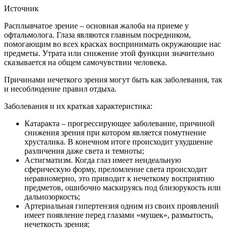
Источник
Расплывчатое зрение – основная жалоба на приеме у
офтальмолога. Глаза являются главным посредником,
помогающим во всех красках воспринимать окружающие нас
предметы. Утрата или снижение этой функции значительно
сказывается на общем самочувствии человека.
Причинами нечеткого зрения могут быть как заболевания, так
и несоблюдение правил отдыха.
Заболевания и их краткая характеристика:
Катаракта – прогрессирующее заболевание, причиной
снижения зрения при котором является помутнение
хрусталика. В конечном итоге происходит ухудшение
различения даже света и темноты;
Астигматизм. Когда глаз имеет неидеальную
сферическую форму, преломление света происходит
неравномерно, это приводит к нечеткому восприятию
предметов, ошибочно маскируясь под близорукость или
дальнозоркость;
Артериальная гипертензия одним из своих проявлений
имеет появление перед глазами «мушек», размытость,
нечеткость зрения;