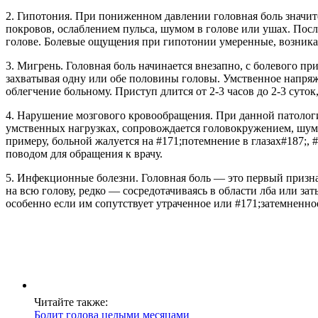
2. Гипотония. При пониженном давлении головная боль значи
покровов, ослаблением пульса, шумом в голове или ушах. Пос
голове. Болевые ощущения при гипотонии умеренные, возника
3. Мигрень. Головная боль начинается внезапно, с болевого пр
захватывая одну или обе половины головы. Умственное напряж
облегчение больному. Приступ длится от 2-3 часов до 2-3 суток,
4. Нарушение мозгового кровообращения. При данной патологи
умственных нагрузках, сопровождается головокружением, шум
примеру, больной жалуется на #171;потемнение в глазах#187;,
поводом для обращения к врачу.
5. Инфекционные болезни. Головная боль — это первый призна
на всю голову, редко — сосредотачиваясь в области лба или з
особенно если им сопутствует утраченное или #171;затемненно
Читайте также:
Болит голова целыми месяцами