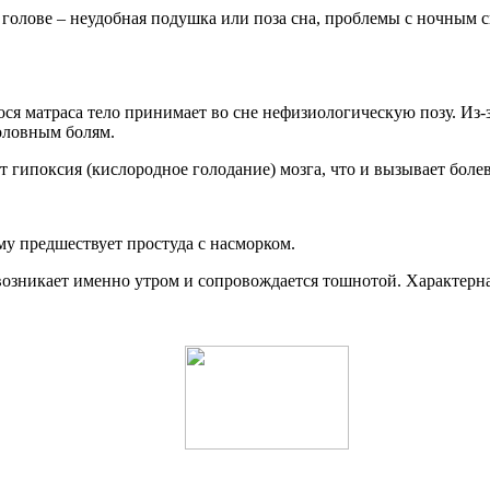
лове – неудобная подушка или поза сна, проблемы с ночным сн
я матраса тело принимает во сне нефизиологическую позу. Из-з
оловным болям.
т гипоксия (кислородное голодание) мозга, что и вызывает боле
му предшествует простуда с насморком.
возникает именно утром и сопровождается тошнотой. Характерна