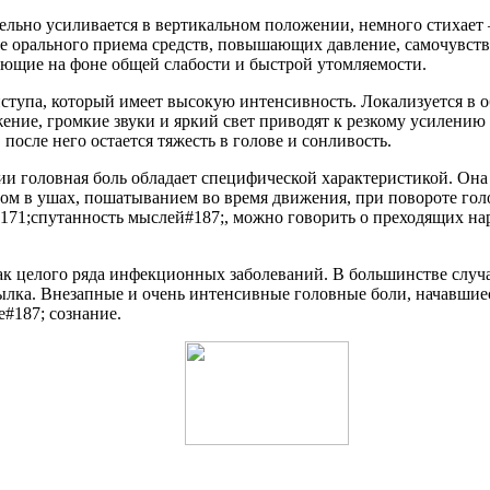
тельно усиливается в вертикальном положении, немного стихае
ле орального приема средств, повышающих давление, самочувств
ющие на фоне общей слабости и быстрой утомляемости.
иступа, который имеет высокую интенсивность. Локализуется в о
ение, громкие звуки и яркий свет приводят к резкому усилению
 после него остается тяжесть в голове и сонливость.
и головная боль обладает специфической характеристикой. Она
ом в ушах, пошатыванием во время движения, при повороте гол
 #171;спутанность мыслей#187;, можно говорить о преходящих н
к целого ряда инфекционных заболеваний. В большинстве случа
атылка. Внезапные и очень интенсивные головные боли, начавшие
е#187; сознание.