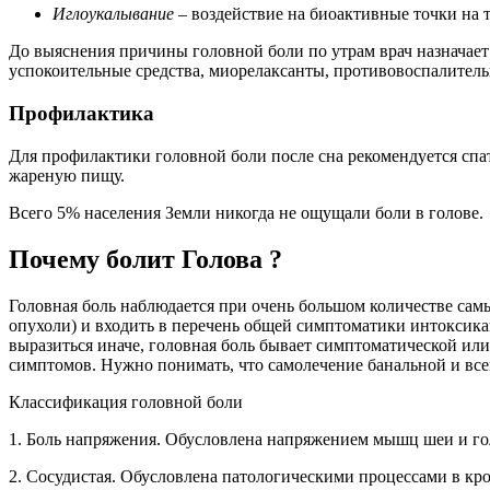
Иглоукалывание –
воздействие на биоактивные точки на т
До выяснения причины головной боли по утрам врач назначает
успокоительные средства, миорелаксанты, противовоспалител
Профилактика
Для профилактики головной боли после сна рекомендуется спат
жареную пищу.
Всего 5% населения Земли никогда не ощущали боли в голове.
Почему болит Голова ?
Головная боль наблюдается при очень большом количестве самы
опухоли) и входить в перечень общей симптоматики интоксик
выразиться иначе, головная боль бывает симптоматической ил
симптомов. Нужно понимать, что самолечение банальной и все
Классификация головной боли
1. Боль напряжения. Обусловлена напряжением мышц шеи и го
2. Сосудистая. Обусловлена патологическими процессами в кр