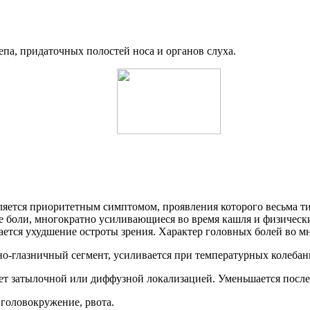
репа, придаточных полостей носа и органов слуха.
вляется приоритетным симптомом, проявления которого весьма 
 боли, многократно усиливающиеся во время кашля и физическ
ается ухудшение остроты зрения. Характер головных болей во м
но-глазничный сегмент, усиливается при температурных колеба
ет затылочной или диффузной локализацией. Уменьшается после 
 головокружение, рвота.