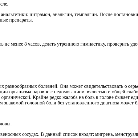
еле.
 анальгетики: цитрамон, анальгин, темпалгин. После постановк
ьные препараты.
ь не менее 8 часов, делать утреннюю гимнастику, проверить удо
х разнообразных болезней. Она может свидетельствовать о серь
ации организма наравне с недомоганием, вялостью и общей сла
и органической. Крайне редко жалоба на боль в голове бывает 
м знакомой головной боли без установленного диагноза может бы
ловы.
овеносных сосудах. В данный список входят: мигрень, менструа