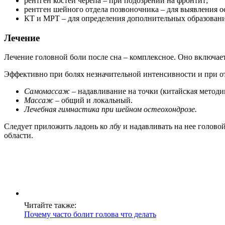
рентген костей черепа – при подозрении на фронтит;
рентген шейного отдела позвоночника – для выявления о
КТ и МРТ – для определения дополнительных образовани
Лечение
Лечение головной боли после сна – комплексное. Оно включа
Эффективно при болях незначительной интенсивности и при о
Самомассаж
– надавливание на точки (китайская методи
Массаж –
общий и локальный.
Лечебная гимнастика при шейном остеохондрозе.
Следует приложить ладонь ко лбу и надавливать на нее голов
области.
Читайте также:
Почему часто болит голова что делать