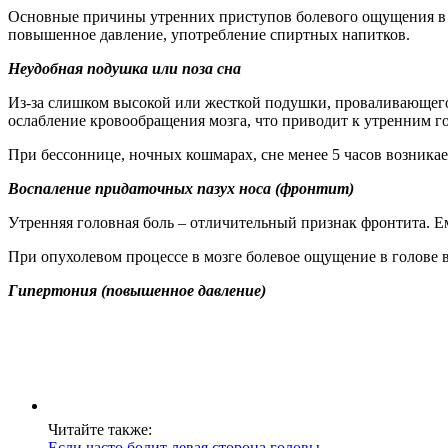
Основные причины утренних приступов болевого ощущения в го
повышенное давление, употребление спиртных напитков.
Неудобная подушка или поза сна
Из-за слишком высокой или жесткой подушки, проваливающегос
ослабление кровообращения мозга, что приводит к утренним г
При бессоннице, ночных кошмарах, сне менее 5 часов возникае
Воспаление придаточных пазух носа (фронтит)
Утренняя головная боль – отличительный признак фронтита. Е
При опухолевом процессе в мозге болевое ощущение в голове 
Гипертония (повышенное давление)
Читайте также:
Если часто болит левая сторона головы