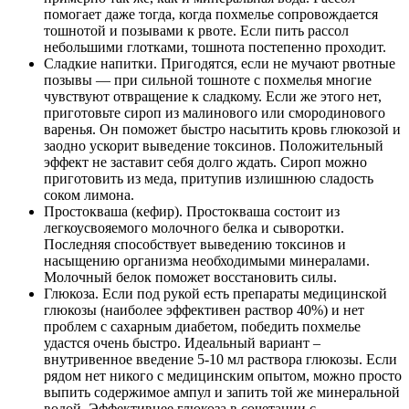
помогает даже тогда, когда похмелье сопровождается
тошнотой и позывами к рвоте. Если пить рассол
небольшими глотками, тошнота постепенно проходит.
Сладкие напитки. Пригодятся, если не мучают рвотные
позывы — при сильной тошноте с похмелья многие
чувствуют отвращение к сладкому. Если же этого нет,
приготовьте сироп из малинового или смородинового
варенья. Он поможет быстро насытить кровь глюкозой и
заодно ускорит выведение токсинов. Положительный
эффект не заставит себя долго ждать. Сироп можно
приготовить из меда, притупив излишнюю сладость
соком лимона.
Простокваша (кефир). Простокваша состоит из
легкоусвояемого молочного белка и сыворотки.
Последняя способствует выведению токсинов и
насыщению организма необходимыми минералами.
Молочный белок поможет восстановить силы.
Глюкоза. Если под рукой есть препараты медицинской
глюкозы (наиболее эффективен раствор 40%) и нет
проблем с сахарным диабетом, победить похмелье
удастся очень быстро. Идеальный вариант –
внутривенное введение 5-10 мл раствора глюкозы. Если
рядом нет никого с медицинским опытом, можно просто
выпить содержимое ампул и запить той же минеральной
водой. Эффективнее глюкоза в сочетании с