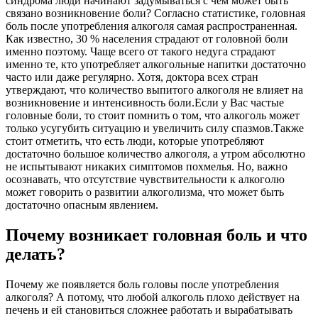
синдрома люди начинают задумываться с чем может быть
связано возникновение боли? Согласно статистике, головная
боль после употребления алкоголя самая распространенная.
Как известно, 30 % населения страдают от головной боли
именно поэтому. Чаще всего от такого недуга страдают
именно те, кто употребляет алкогольные напитки достаточно
часто или даже регулярно. Хотя, доктора всех стран
утверждают, что количество выпитого алкоголя не влияет на
возникновение и интенсивность боли.Если у Вас частые
головные боли, то стоит помнить о том, что алкоголь может
только усугубить ситуацию и увеличить силу спазмов.Также
стоит отметить, что есть люди, которые употребляют
достаточно большое количество алкоголя, а утром абсолютно
не испытывают никаких симптомов похмелья. Но, важно
осознавать, что отсутствие чувствительности к алкоголю
может говорить о развитии алкоголизма, что может быть
достаточно опасным явлением.
Почему возникает головная боль и что
делать?
Почему же появляется боль головы после употребления
алкоголя? А потому, что любой алкоголь плохо действует на
печень и ей становиться сложнее работать и вырабатывать