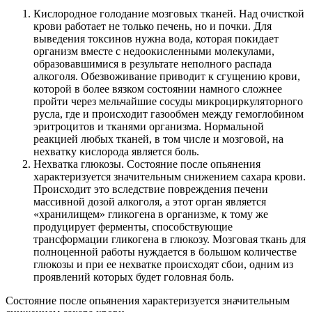
Кислородное голодание мозговых тканей. Над очисткой
крови работает не только печень, но и почки. Для
выведения токсинов нужна вода, которая покидает
организм вместе с недоокисленными молекулами,
образовавшимися в результате неполного распада
алкоголя. Обезвоживание приводит к сгущению крови,
которой в более вязком состоянии намного сложнее
пройти через мельчайшие сосуды микроциркуляторного
русла, где и происходит газообмен между гемоглобином
эритроцитов и тканями организма. Нормальной
реакцией любых тканей, в том числе и мозговой, на
нехватку кислорода является боль.
Нехватка глюкозы. Состояние после опьянения
характеризуется значительным снижением сахара крови.
Происходит это вследствие повреждения печени
массивной дозой алкоголя, а этот орган является
«хранилищем» гликогена в организме, к тому же
продуцирует ферменты, способствующие
трансформации гликогена в глюкозу. Мозговая ткань для
полноценной работы нуждается в большом количестве
глюкозы и при ее нехватке происходят сбои, одним из
проявлений которых будет головная боль.
Состояние после опьянения характеризуется значительным