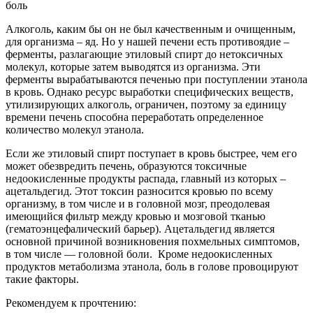
боль
Алкоголь, каким бы он не был качественным и очищенным,
для организма – яд. Но у нашей печени есть противоядие –
ферменты, разлагающие этиловый спирт до нетоксичных
молекул, которые затем выводятся из организма. Эти
ферменты вырабатываются печенью при поступлении этанола
в кровь. Однако ресурс выработки специфических веществ,
утилизирующих алкоголь, ограничен, поэтому за единицу
времени печень способна переработать определенное
количество молекул этанола.
Если же этиловый спирт поступает в кровь быстрее, чем его
может обезвредить печень, образуются токсичные
недоокисленные продукты распада, главный из которых –
ацетальдегид. Этот токсин разносится кровью по всему
организму, в том числе и в головной мозг, преодолевая
имеющийся фильтр между кровью и мозговой тканью
(гематоэнцефалический барьер). Ацетальдегид является
основной причиной возникновения похмельных симптомов,
в том числе — головной боли. Кроме недоокисленных
продуктов метаболизма этанола, боль в голове провоцируют
такие факторы.
Рекомендуем к прочтению: