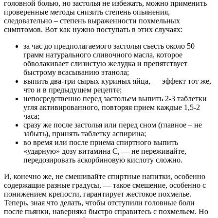
головной болью, но застолья не избежать, можно применить
проверенные методы снизить степень опьянения,
следовательно – степень выраженности похмельных
симптомов. Вот как нужно поступать в этих случаях:
за час до предполагаемого застолья съесть около 50
грамм натурального сливочного масла, которое
обволакивает слизистую желудка и препятствует
быстрому всасыванию этанола;
выпить два-три сырых куриных яйца, — эффект тот же,
что и в предыдущем рецепте;
непосредственно перед застольем выпить 2-3 таблетки
угля активированного, повторяя прием каждые 1,5-2
часа;
сразу же после застолья или перед сном (главное – не
забыть), принять таблетку аспирина;
во время или после приема спиртного выпить
«ударную» дозу витамина С, — не переживайте,
передозировать аскорбиновую кислоту сложно.
И, конечно же, не смешивайте спиртные напитки, особенно
содержащие разные градусы, — такое смешение, особенно с
понижением крепости, гарантирует жестокое похмелье.
Теперь, зная что делать, чтобы отступили головные боли
после пьянки, наверняка быстро справитесь с похмельем. Но