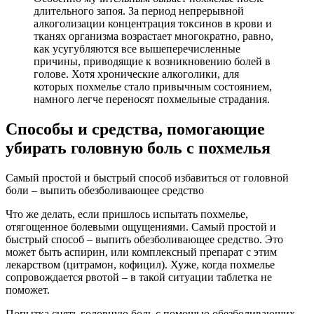
длительного запоя. За период непрерывной
алкоголизации концентрация токсинов в крови и
тканях организма возрастает многократно, равно,
как усугубляются все вышеперечисленные
причины, приводящие к возникновению болей в
голове. Хотя хронические алкоголики, для
которых похмелье стало привычным состоянием,
намного легче переносят похмельные страдания.
Способы и средства, помогающие
убирать головную боль с похмелья
Самый простой и быстрый способ избавиться от головной
боли – выпить обезболивающее средство
Что же делать, если пришлось испытать похмелье,
отягощенное болевыми ощущениями. Самый простой и
быстрый способ – выпить обезболивающее средство. Это
может быть аспирин, или комплексный препарат с этим
лекарством (цитрамон, кофицил). Хуже, когда похмелье
сопровождается рвотой – в такой ситуации таблетка не
поможет.
Попытка снять головную боль с помощью обезболивающих