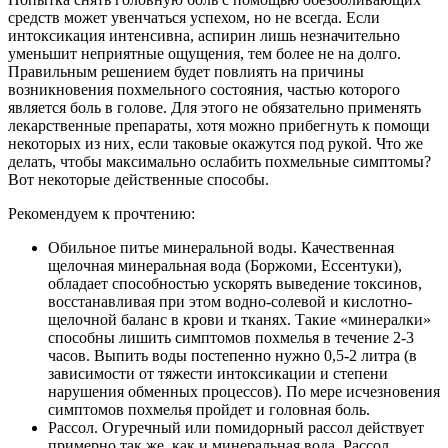
средств может увенчаться успехом, но не всегда. Если
интоксикация интенсивна, аспирин лишь незначительно
уменьшит неприятные ощущения, тем более не на долго.
Правильным решением будет повлиять на причины
возникновения похмельного состояния, частью которого
является боль в голове. Для этого не обязательно применять
лекарственные препараты, хотя можно прибегнуть к помощи
некоторых из них, если таковые окажутся под рукой. Что же
делать, чтобы максимально ослабить похмельные симптомы?
Вот некоторые действенные способы.
Рекомендуем к прочтению:
Обильное питье минеральной воды. Качественная
щелочная минеральная вода (Боржоми, Ессентуки),
обладает способностью ускорять выведение токсинов,
восстанавливая при этом водно-солевой и кислотно-
щелочной баланс в крови и тканях. Такие «минералки»
способны лишить симптомов похмелья в течение 2-3
часов. Выпить воды постепенно нужно 0,5-2 литра (в
зависимости от тяжести интоксикации и степени
нарушения обменных процессов). По мере исчезновения
симптомов похмелья пройдет и головная боль.
Рассол. Огуречный или помидорный рассол действует
примерно так же, как и минеральная вода. Рассол