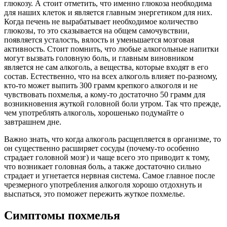
глюкозу. А стоит отметить, что именно глюкоза необходима
для наших клеток и является главным энергетиком для них.
Когда печень не вырабатывает необходимое количество
глюкозы, то это сказывается на общем самочувствии,
появляется усталость, вялость и уменьшается мозговая
активность. Стоит помнить, что любые алкогольные напитки
могут вызвать головную боль, и главным виновником
является не сам алкоголь, а вещества, которые входят в его
состав. Естественно, что на всех алкоголь влияет по-разному,
кто-то может выпить 300 грамм крепкого алкоголя и не
чувствовать похмелья, а кому-то достаточно 50 грамм для
возникновения жуткой головной боли утром. Так что прежде,
чем употреблять алкоголь, хорошенько подумайте о
завтрашнем дне.
Важно знать, что когда алкоголь расщепляется в организме, то
он существенно расширяет сосуды (почему-то особенно
страдает головной мозг) и чаще всего это приводит к тому,
что возникает головная боль, а также достаточно сильно
страдает и угнетается нервная система. Самое главное после
чрезмерного употребления алкоголя хорошо отдохнуть и
выспаться, это поможет пережить жуткое похмелье.
Симптомы похмелья