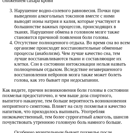
снижением сахара крови
Нарушение водно-солевого равновесия. Почки при
выведении алкогольных токсинов вместе с ними
выводят ионы натрия и калия, которые участвуют в
большинстве важных процессов, происходящих в
тканях. Нарушение обмена в головном мозге также
становится причиной появления боли головы.
Отсутствие полноценного отдыха. Во время сна во всем
организме происходят восстановительные обменные
процессы (анаболизм). Чем лучше качество сна, тем
лучше восстанавливаются ткани и составляющие их
клетки. Сон в состоянии интоксикации нельзя назвать
полноценным отдыхом. Вследствие незавершенного
восстановления нейронов мозга также может болеть
голова, как это бывает при недосыпании.
Как видите, причин возникновения боли головы в состоянии
похмелья предостаточно, и чем выше доза спиртного,
выпитого накануне, тем больше вероятность возникновения
неприятного симптома. Влияет на силу похмелья и качество
напитков, что приходилось выпивать. Употребляя
низкокачественный, тем более суррогатный алкоголь, шансов
почувствовать утреннюю головную боль намного больше.
Особенно мучительным бывает похмелье после