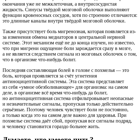
окончания уже не межклеточная, а внутрисосудистая
жидкость. Синусы твёрдой мозговой оболочки выполняют
функции кровеносных сосудов, хотя по строению отличаются:
это длинные каналы внутри твёрдой мозговой оболочки.
Также присутствует боль мигренозная, которая появляется из-
за изменения обмена медиаторов в центральной нервной
системе. Этот механизм ещё не до конца изучен, но известно,
что при мигрени ощущение боли зарождается сразу в мозге,
а не является следствием сигнала из мозговых оболочек о том,
что в организме что-нибудь болит.
Последняя составляющая болей в голове с похмелья — это
боль, которая проявляется за счёт угнетения
антиноцицептивной системы. Эта система представляет
из себя «умное обезболивающее» для организма: на самом
деле, в организме всё время что-нибудь да болит,
но антиноцицептивная система отфильтровывает неопасные
и незначительные сигналы, пропуская только действительно
серьёзные. Поэтому человек чувствует боли не постоянно,
а только когда это на самом деле важно для здоровья. При
похмелье система даёт сбой, пропуская все сигналы подряд,
и человеку становится гораздо больнее жить.
Думаете, что умеете пить?