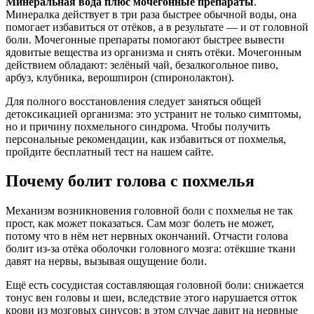
Минеральная вода плюс мочегонные препараты
.
Минералка действует в три раза быстрее обычной воды, она
помогает избавиться от отёков, а в результате — и от головной
боли. Мочегонные препараты помогают быстрее вывести
ядовитые вещества из организма и снять отёки. Мочегонным
действием обладают: зелёный чай, безалкогольное пиво,
арбуз, клубника, верошпирон (спиронолактон).
Для полного восстановления следует заняться общей
детоксикацией организма: это устранит не только симптомы,
но и причину похмельного синдрома. Чтобы получить
персональные рекомендации, как избавиться от похмелья,
пройдите бесплатный тест на нашем сайте.
Почему болит голова с похмелья
Механизм возникновения головной боли с похмелья не так
прост, как может показаться. Сам мозг болеть не может,
потому что в нём нет нервных окончаний. Отчасти голова
болит из-за отёка оболочки головного мозга: отёкшие ткани
давят на нервы, вызывая ощущение боли.
Ещё есть сосудистая составляющая головной боли: снижается
тонус вен головы и шеи, вследствие этого нарушается отток
крови из мозговых синусов; в этом случае давит на нервные