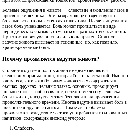
при этом сопровождается тошнотой, кровотечением, рвотой.
Болевые ощущения в животе — следствие накопления газов в
просвете кишечника. Они раздражающе воздействуют на
болевые рецепторы в стенках кишечника. После выпускания
газов боль уменьшается. Боль может проявляться в виде
периодических спазмов, отмечаться в разных точках живота.
При этом живот увеличен и сильно напряжен. Сильное
вздутие живота вызывает интенсивные, но, как правило,
кратковременные боли.
Почему проявляется вздутие живота?
Сильное вздутие и боли в животе нередко являются
следствием приема пищи, которая богата клетчаткой. Именно
клетчатка, которая в больших количествах содержится в
овощах, фруктах, цельных злаках, бобовых, провоцирует
повышенное газообразование, вследствие чего у человека
болит живот, и вздутие может беспокоить на протяжении
продолжительного времени. Иногда вздутие вызывает боль в
пояснице и другие симптомы. Такие же проблемы
проявляются вследствие частого употребления газированных
напитков, содержащих диоксид углерода.
Слабость.