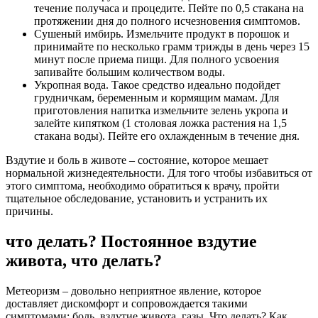
течение получаса и процедите. Пейте по 0,5 стакана на
протяжении дня до полного исчезновения симптомов.
Сушеный имбирь. Измельчите продукт в порошок и
принимайте по несколько грамм трижды в день через 15
минут после приема пищи. Для полного усвоения
запивайте большим количеством воды.
Укропная вода. Такое средство идеально подойдет
грудничкам, беременным и кормящим мамам. Для
приготовления напитка измельчите зелень укропа и
залейте кипятком (1 столовая ложка растения на 1,5
стакана воды). Пейте его охлажденным в течение дня.
Вздутие и боль в животе – состояние, которое мешает
нормальной жизнедеятельности. Для того чтобы избавиться от
этого симптома, необходимо обратиться к врачу, пройти
тщательное обследование, установить и устранить их
причины.
что делать? Постоянное вздутие
живота, что делать?
Метеоризм – довольно неприятное явление, которое
доставляет дискомфорт и сопровождается такими
симптомами: боль, вздутие живота, газы. Что делать? Как