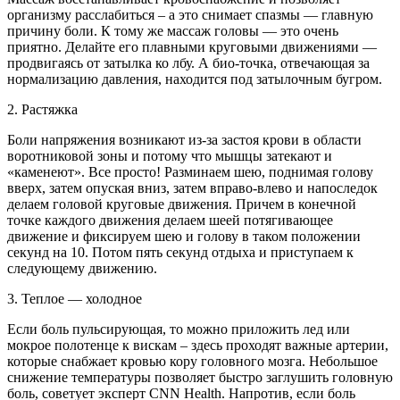
организму расслабиться – а это снимает спазмы — главную
причину боли. К тому же массаж головы — это очень
приятно. Делайте его плавными круговыми движениями —
продвигаясь от затылка ко лбу. А био-точка, отвечающая за
нормализацию давления, находится под затылочным бугром.
2. Растяжка
Боли напряжения возникают из-за застоя крови в области
воротниковой зоны и потому что мышцы затекают и
«каменеют». Все просто! Разминаем шею, поднимая голову
вверх, затем опуская вниз, затем вправо-влево и напоследок
делаем головой круговые движения. Причем в конечной
точке каждого движения делаем шеей потягивающее
движение и фиксируем шею и голову в таком положении
секунд на 10. Потом пять секунд отдыха и приступаем к
следующему движению.
3. Теплое — холодное
Если боль пульсирующая, то можно приложить лед или
мокрое полотенце к вискам – здесь проходят важные артерии,
которые снабжает кровью кору головного мозга. Небольшое
снижение температуры позволяет быстро заглушить головную
боль, советует эксперт CNN Health. Напротив, если боль