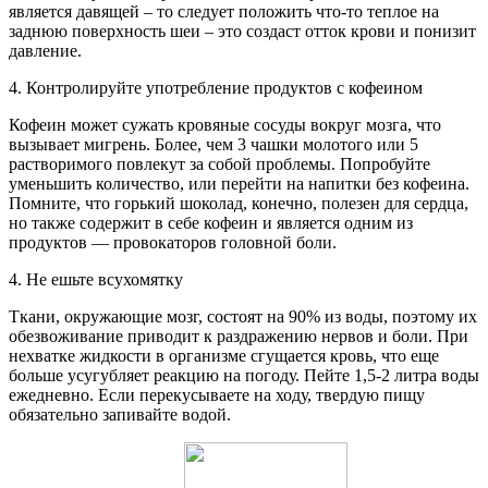
является давящей – то следует положить что-то теплое на
заднюю поверхность шеи – это создаст отток крови и понизит
давление.
4. Контролируйте употребление продуктов с кофеином
Кофеин может сужать кровяные сосуды вокруг мозга, что
вызывает мигрень. Более, чем 3 чашки молотого или 5
растворимого повлекут за собой проблемы. Попробуйте
уменьшить количество, или перейти на напитки без кофеина.
Помните, что горький шоколад, конечно, полезен для сердца,
но также содержит в себе кофеин и является одним из
продуктов — провокаторов головной боли.
4. Не ешьте всухомятку
Ткани, окружающие мозг, состоят на 90% из воды, поэтому их
обезвоживание приводит к раздражению нервов и боли. При
нехватке жидкости в организме сгущается кровь, что еще
больше усугубляет реакцию на погоду. Пейте 1,5-2 литра воды
ежедневно. Если перекусываете на ходу, твердую пищу
обязательно запивайте водой.