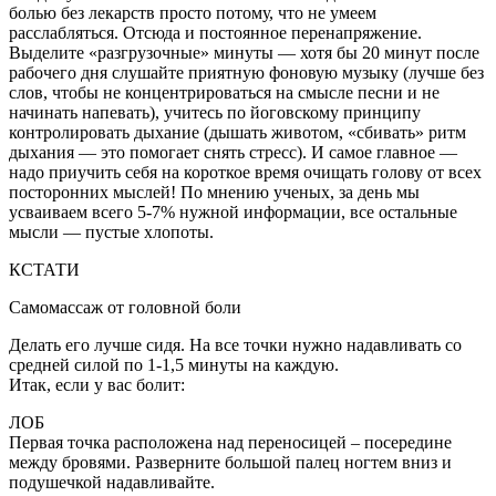
болью без лекарств просто потому, что не умеем
расслабляться. Отсюда и постоянное перенапряжение.
Выделите «разгрузочные» минуты — хотя бы 20 минут после
рабочего дня слушайте приятную фоновую музыку (лучше без
слов, чтобы не концентрироваться на смысле песни и не
начинать напевать), учитесь по йоговскому принципу
контролировать дыхание (дышать животом, «сбивать» ритм
дыхания — это помогает снять стресс). И самое главное —
надо приучить себя на короткое время очищать голову от всех
посторонних мыслей! По мнению ученых, за день мы
усваиваем всего 5-7% нужной информации, все остальные
мысли — пустые хлопоты.
КСТАТИ
Самомассаж от головной боли
Делать его лучше сидя. На все точки нужно надавливать со
средней силой по 1-1,5 минуты на каждую.
Итак, если у вас болит:
ЛОБ
Первая точка расположена над переносицей – посередине
между бровями. Разверните большой палец ногтем вниз и
подушечкой надавливайте.