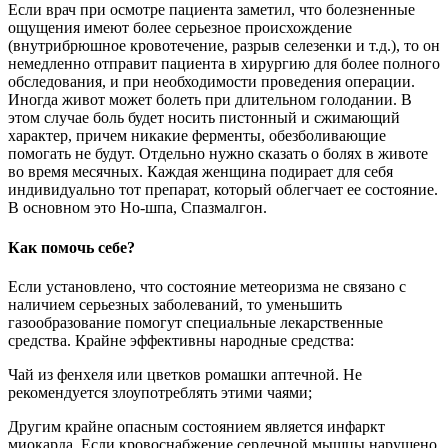
Если врач при осмотре пациента заметил, что болезненные
ощущения имеют более серьезное происхождение
(внутрибрюшное кровотечение, разрыв селезенки и т.д.), то он
немедленно отправит пациента в хирургию для более полного
обследования, и при необходимости проведения операции.
Иногда живот может болеть при длительном голодании. В
этом случае боль будет носить пистонный и сжимающий
характер, причем никакие ферменты, обезболивающие
помогать не будут. Отдельно нужно сказать о болях в животе
во время месячных. Каждая женщина подирает для себя
индивидуально тот препарат, который облегчает ее состояние.
В основном это Но-шпа, Спазмалгон.
Как помочь себе?
Если установлено, что состояние метеоризма не связано с
наличием серьезных заболеваний, то уменьшить
газообразование помогут специальные лекарственные
средства. Крайне эффективны народные средства:
Чай из фенхеля или цветков ромашки аптечной. Не
рекомендуется злоупотреблять этими чаями;
Другим крайне опасным состоянием является инфаркт
миокарда. Если кровоснабжение сердечной мышцы нарушено