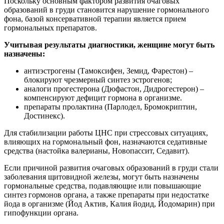
Поскольку основным фактором развития очаговых
образований в груди становится нарушение гормонального
фона, базой консервативной терапии является прием
гормональных препаратов.
Учитывая результаты диагностики, женщине могут быть
назначены:
антиэстрогены (Тамоксифен, Земид, Фарестон) –
блокируют чрезмерный синтез эстрогенов;
аналоги прогестерона (Дюфастон, Дидрогестерон) –
компенсируют дефицит гормона в организме.
препараты пролактина (Парлодел, Бромокриптин,
Достинекс).
Для стабилизации работы ЦНС при стрессовых ситуациях,
влияющих на гормональный фон, назначаются седативные
средства (настойка валерианы, Новопассит, Седавит).
Если причиной развития очаговых образований в груди стали
заболевания щитовидной железы, могут быть назначены
гормональные средства, подавляющие или повышающие
синтез гормонов органа, а также препараты при недостатке
йода в организме (Йод Актив, Калия йодид, Йодомарин) при
гипофункции органа.