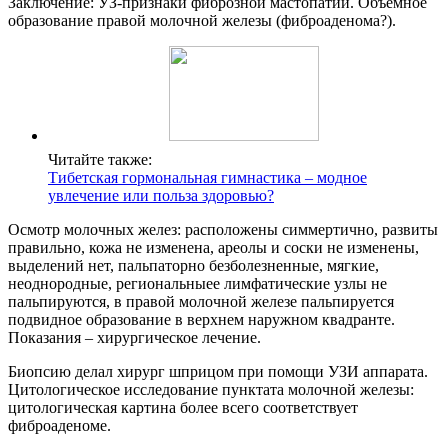
Заключение: УЗ-признаки фиброзной мастопатии. Объемное
образование правой молочной железы (фиброаденома?).
Читайте также:
Тибетская гормональная гимнастика – модное
увлечение или польза здоровью?
Осмотр молочных желез: расположены симмертично, развиты
правильно, кожа не изменена, ареолы и соски не изменены,
выделений нет, пальпаторно безболезненные, мягкие,
неоднородные, региональныее лимфатические узлы не
пальпируются, в правой молочной железе пальпируется
подвидное образование в верхнем наружном квадранте.
Показания – хирургическое лечение.
Биопсию делал хирург шприцом при помощи УЗИ аппарата.
Цитологическое исследование пунктата молочной железы:
цитологическая картина более всего соответствует
фиброаденоме.