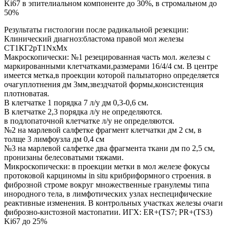
Ki67 в эпителиальном компоненте до 30%, в стромальном до
50%
Результаты гистологии после радикальной резекции:
Клинический диагноз:бластома правой мол железы
СТ1КГ2рТ1NxMx
Макроскопически: №1 резецированная часть мол. железы с
маркированными клетчатками,размерами 16/4/4 см. В центре
имеется метка,в проекции которой пальпаторно определяется
очагуплотнения дм 3мм,звездчатой формы,консистенция
плотноватая.
В клетчатке 1 порядка 7 л/у дм 0,3-0,6 см.
В клетчатке 2,3 порядка л/у не определяются.
в подлопаточной клетчатке л/у не определяются.
№2 на марлевой салфетке фрагмент клетчатки дм 2 см, в
толще 3 лимфоузла дм 0,4 см
№3 на марлевой салфетке два фрагмента ткани дм по 2,5 см,
пронизаны белесоватыми тяжами.
Микроскопически: в проекции метки в мол железе фокусы
протоковой карциномы in situ крибриформного строения. в
фиброзной строме вокруг множественные гранулемы типа
инородного тела, в лимфотических узлах неспецифические
реактивные изменения. В контрольных участках железы очаги
фиброзно-кистозной мастопатии. ИГХ: ER+(TS7; PR+(TS3)
Ki67 до 25%