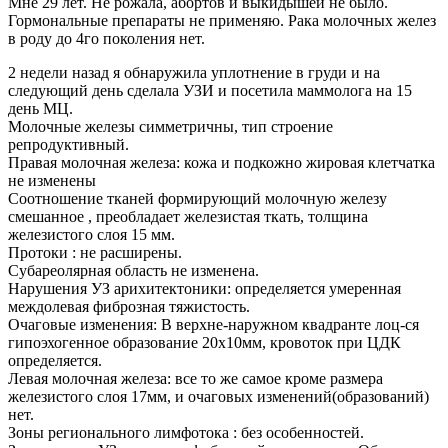
Мне 29 лет. Не рожала, абортов и выкидышей не было.
Гормональные препараты не применяю. Рака молочных желез
в роду до 4го поколения нет.
2 недели назад я обнаружила уплотнение в груди и на
следующий день сделала УЗИ и посетила маммолога на 15
день МЦ.
Молочные железы симметричны, тип строение
репродуктивный.
Правая молочная железа: кожа и подкожно жировая клетчатка
не изменены
Соотношение тканей формирующий молочную железу
смешанное , преобладает железистая ткать, толщина
железистого слоя 15 мм.
Протоки : не расширены.
Субареолярная область не изменена.
Нарушения УЗ арихитектоники: определяется умеренная
междолевая фиброзная тяжистость.
Очаговые изменения: В верхне-наружном квадранте лоц-ся
гипоэхогенное образование 20х10мм, кровоток при ЦДК
определяется.
Левая молочная железа: все то же самое кроме размера
железистого слоя 17мм, и очаговых изменений(образований)
нет.
Зоны регионального лимфотока : без особенностей.