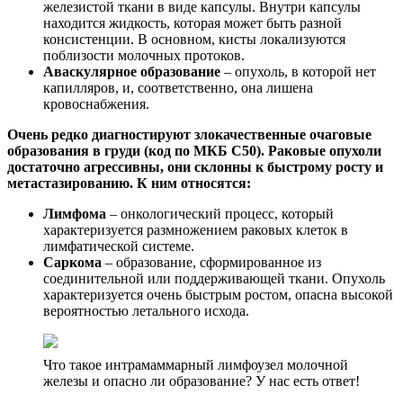
железистой ткани в виде капсулы. Внутри капсулы
находится жидкость, которая может быть разной
консистенции. В основном, кисты локализуются
поблизости молочных протоков.
Аваскулярное образование
– опухоль, в которой нет
капилляров, и, соответственно, она лишена
кровоснабжения.
Очень редко диагностируют злокачественные очаговые
образования в груди (код по МКБ С50). Раковые опухоли
достаточно агрессивны, они склонны к быстрому росту и
метастазированию. К ним относятся:
Лимфома
– онкологический процесс, который
характеризуется размножением раковых клеток в
лимфатической системе.
Саркома
– образование, сформированное из
соединительной или поддерживающей ткани. Опухоль
характеризуется очень быстрым ростом, опасна высокой
вероятностью летального исхода.
Что такое интрамаммарный лимфоузел молочной
железы и опасно ли образование? У нас есть ответ!