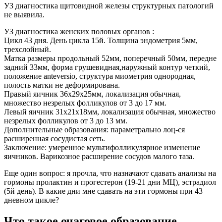
УЗ диагностика щитовидной железы структурных патологий
не выявила.
УЗ диагностика женских половых органов :
Цикл 43 дня. День цикла 15й. Толщина эндометрия 5мм,
трехслойный.
Матка размеры продольный 52мм, поперечный 50мм, передне
задний 33мм, форма грушевидная,наружный контур четкий,
положение anteversio, структура миометрия однородная,
полость матки не деформирована.
Правый яичник 36х29х25мм, локализация обычная,
множество незрелых фолликулов от 3 до 17 мм.
Левый яичник 31х21х18мм, локализация обычная, множество
незрелых фолликулов от 3 до 13 мм.
Дополнительные образования: параметрально лоц-ся
расширенная сосудистая сеть.
Заключение: умеренное мультифолликулярное изменение
яичников. Варикозное расширение сосудов малого таза.
Еще один вопрос: я прочла, что назначают сдавать анализы на
гормоны пролактин и прогестерон (19-21 дни МЦ), эстрадиол
(5й день). В какие дни мне сдавать на эти гормоны при 43
дневном цикле?
Что такое очаговое образование