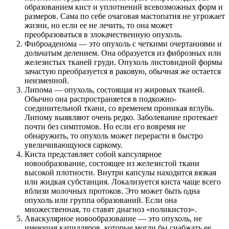
образованием кист и уплотнений всевозможных форм и
размеров. Сама по себе очаговая мастопатия не угрожает
жизни, но если ее не лечить, то она может
преобразоваться в злокачественную опухоль.
Фиброаденома — это опухоль с четкими очертаниями и
дольчатым делением. Она образуется из фиброзных или
железистых тканей груди. Опухоль листовидной формы
зачастую преобразуется в раковую, обычная же остается
неизменной.
Липома — опухоль, состоящая из жировых тканей.
Обычно она распространяется в подкожно-
соединительной ткани, со временем проникая вглубь.
Липому выявляют очень редко. Заболевание протекает
почти без симптомов. Но если его вовремя не
обнаружить, то опухоль может перерасти в быстро
увеличивающуюся саркому.
Киста представляет собой капсулярное
новообразование, состоящее из железистой ткани
высокой плотности. Внутри капсулы находится вязкая
или жидкая субстанция. Локализуется киста чаще всего
вблизи молочных протоков. Это может быть одна
опухоль или группа образований. Если она
множественная, то ставят диагноз «поликистоз».
Аваскулярное новообразование — это опухоль, не
имеющая капилляров, которые могли бы снабжать ее