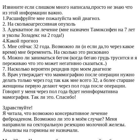
Извините если слишком много написала,просто не знаю что
из этой информации важно.
1.Расшифруйте мне пожалуйста мой диагноз.
2. На сколькоагрессивная опухоль
3. Адекватное ли лечение (мне назначен Тамоксифен на 7 лет
и уколы Золадекс на 2 года!)
4.Какой прогноз
5. Мне сейчас 32 года. Возможно ли (и если да,то через какое
время) мне беременеть. На сколько это рисковано
6. Можно ли заниматься бегом (когда бегаю грудь трусится и я
переживаю что это может негативно сказаться..)
7. Насколько вероятен рецидив при моем диагнозе
8. Врач утверждает что маммографию после операции нужно
делать только через год так как мне всего 32, а более старшие
женщины первую делают через пол года после операции.
Говорит у меня через пол года будет неинформативна
мамография. Так ли это. Спасибо!
Здравствуйте!
Я читала, что возможно консервативное лечение
фиброаденом. Возможно ли это в моём случае? Меня
направили на секторальную резекцию молочной железы.
Анализы на гормоны не назначали.