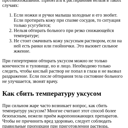
противопоказаний. Прибегать к растираниям нельзя в таких
случаях:
Если ножки и ручки малыша холодные и его знобит.
Если протирать кожу при спазме сосудов, то ситуация
только усугубится;
Нельзя обтирать больного при резко снижающейся
температуре;
Не стоит смачивать кожу уксусным раствором, если на
ней есть ранки или гнойнички. Это вызовет сильное
жжение.
При гипертермии обтирать уксусом можно не только
конечности и туловище, но и лицо. Необходимо только
следить, чтобы кислый раствор не попал в глаза и не вызвал
раздражение. Если после обтирания тела состояние больного
не улучшается, звонят врачу.
Как сбить температуру уксусом
При сильном жаре часто возникает вопрос, как сбить
температуру уксусом? Многие считают этот способ более
безопасным, нежели приём жаропонижающих препаратов.
Чтобы не причинить вред здоровью, следует соблюдать
правильные пропорции при приготовлении раствора,