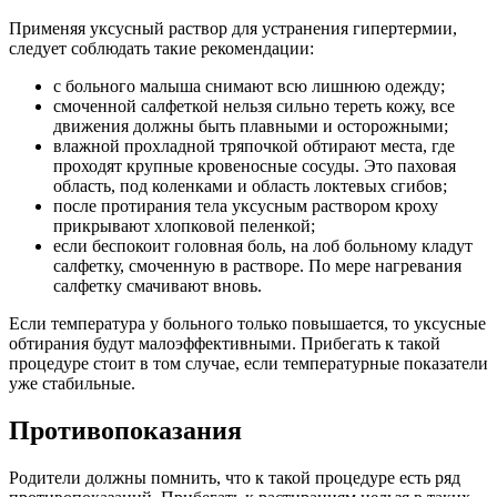
Применяя уксусный раствор для устранения гипертермии,
следует соблюдать такие рекомендации:
с больного малыша снимают всю лишнюю одежду;
смоченной салфеткой нельзя сильно тереть кожу, все
движения должны быть плавными и осторожными;
влажной прохладной тряпочкой обтирают места, где
проходят крупные кровеносные сосуды. Это паховая
область, под коленками и область локтевых сгибов;
после протирания тела уксусным раствором кроху
прикрывают хлопковой пеленкой;
если беспокоит головная боль, на лоб больному кладут
салфетку, смоченную в растворе. По мере нагревания
салфетку смачивают вновь.
Если температура у больного только повышается, то уксусные
обтирания будут малоэффективными. Прибегать к такой
процедуре стоит в том случае, если температурные показатели
уже стабильные.
Противопоказания
Родители должны помнить, что к такой процедуре есть ряд