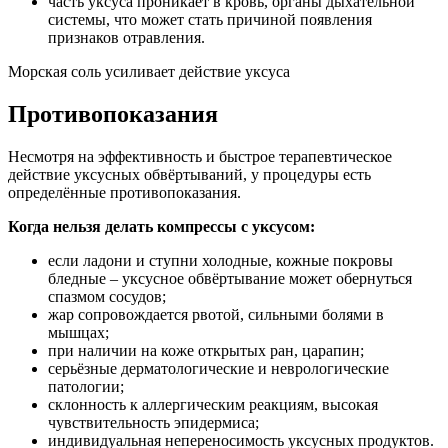
часть уксуса проникает в кровь, органы дыхательной
системы, что может стать причиной появления
признаков отравления.
Морская соль усиливает действие уксуса
Противопоказания
Несмотря на эффективность и быстрое терапевтическое
действие уксусных обвёртываний, у процедуры есть
определённые противопоказания.
Когда нельзя делать компрессы с уксусом:
если ладони и ступни холодные, кожные покровы
бледные – уксусное обвёртывание может обернуться
спазмом сосудов;
жар сопровождается рвотой, сильными болями в
мышцах;
при наличии на коже открытых ран, царапин;
серьёзные дерматологические и неврологические
патологии;
склонность к аллергическим реакциям, высокая
чувствительность эпидермиса;
индивидуальная непереносимость уксусных продуктов.