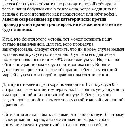
уксуса (его нужно обязательно разводить водой) обтирали
тело и наши бабушки еще в те времена, когда медицина не
ведала о таком препарате как парацетамол или ибупрофен.
Многие современные врачи категорически против
процедуры обтирания раствором, но все же знать о ней не
будет лишним.
Итак, кто боится этого метода, тот может оставить нашу
статью незамеченной. Для тех, кого процедура
заинтересовала, следует отметить, что ни в коем случае нельзя
использовать уксусную эссенцию. Лучше всего для детей
подходит яблочный или же 9% столовый уксус. Но, сильное
обтирание раствором уксуса противопоказано. Вполне
достаточно провести легкое обтирание ребенка смоченной
марлей с уксусом и водой в правильном соотношении.
Для приготовления раствора понадобится 1 ст.л. уксуса 0,5
литра воды комнатной температуры. Разводить уксус нужно в
эмалированной или стеклянной посуде. Ребенка нужно
раздеть донага и обтирать его тело мягкой тряпкой смоченной
в растворе.
Обтирания должны быть легкими, что способствует быстрому
выветриванию паров, а также снижению жара. Особое
внимание следует уделить области локтевого сгиба, в