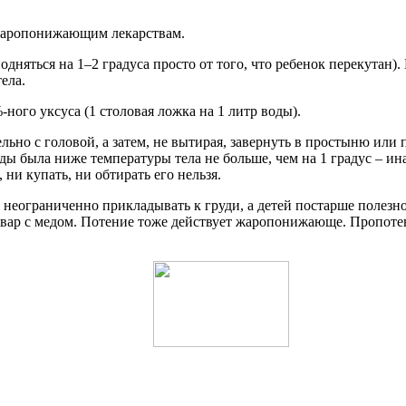
к жаропонижающим лекарствам.
дняться на 1–2 градуса просто от того, что ребенок перекутан). 
ела.
ого уксуса (1 столовая ложка на 1 литр воды).
ьно с головой, а затем, не вытирая, завернуть в простыню или
ы была ниже температуры тела не больше, чем на 1 градус – ина
ни купать, ни обтирать его нельзя.
еограниченно прикладывать к груди, а детей постарше полезно 
вар с медом. Потение тоже действует жаропонижающе. Пропотев