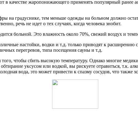
ют в качестве жаропонижающего применять популярный ранее ас
фры на градуснике, тем меньше одежды на больном должно остат
енно, речь не идет о тех случаях, когда человека знобит.
одится больной. Это влажность около 70%, свежий воздух и темп
азличные настойки, водки и т.д. только приводят к расширению 
зличных перегревов, типа посещения сауны и т.д.
 того, чтобы сбить высокую температуру. Однако многие медики
ь обтирание уксусом или водкой, вы рискуете отравиться, т.к. ал
холодная вода, это может привести к спазму сосудов, что также 