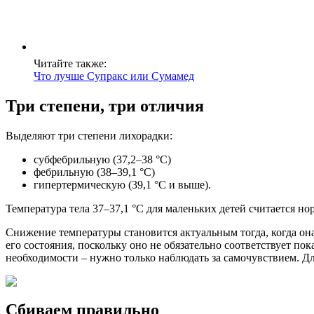
Читайте также:
Что лучше Супракс или Сумамед
Три степени, три отличия
Выделяют три степени лихорадки:
субфебрильную (37,2–38 °C)
фебрильную (38–39,1 °C)
гипертермическую (39,1 °C и выше).
Температура тела 37–37,1 °C для маленьких детей считается но
Снижение температуры становится актуальным тогда, когда она
его состояния, поскольку оно не обязательно соответствует по
необходимости – нужно только наблюдать за самочувствием. Дл
Сбиваем правильно