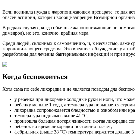
Если возникла нужда в жаропонижающем препарате, то для дет
опасен аспирин, который вообще запрещен Всемирной организ
В редких случаях, когда обычные жаропонижающие не помогают
димедрол), но это, конечно, крайняя мера.
Среди людей, склонных к самолечению, и, к несчастью, даже с
жаропонижающего средства. Это вредное заблуждение: у анти
разработаны для лечения бактериальных инфекций и при вирус
Когда беспокоиться
Хотя сама по себе лихорадка и не является поводом для беспок
у ребенка при лихорадке холодные руки и ноги, что мож
ребенку меньше 1 года, а температура повышается стреми
лихорадка сопровождается бледностью и ознобом или кра
температура поднялась выше 41 °C;
произошла большая потеря жидкости (когда лихорадка со
ребенок во время лихорадки постоянно плачет;
фебрильная (выше 38 °C) температура держится дольше 3 