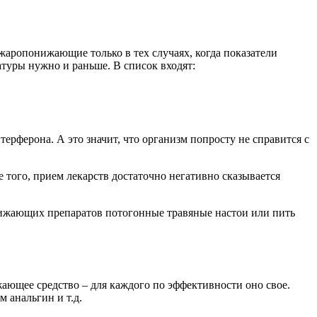
жаропонижающие только в тех случаях, когда показатели
атуры нужно и раньше. В список входят:
ерферона. А это значит, что организм попросту не справится с
 того, прием лекарств достаточно негативно сказывается
онижающих препаратов потогонные травяные настои или пить
жающее средство – для каждого по эффективности оно свое.
 анальгин и т.д.