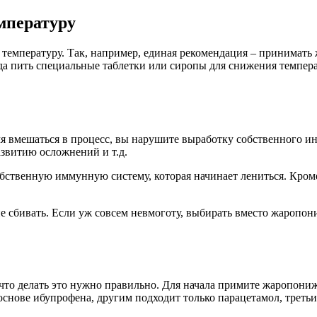
емпературу
температуру. Так, например, единая рекомендация – принимать 
гда пить специальные таблетки или сиропы для снижения темпер
я вмешаться в процесс, вы нарушите выработку собственного инт
азвитию осложнений и т.д.
бственную иммунную систему, которая начинает лениться. Кроме
не сбивать. Если уж совсем невмоготу, выбирать вместо жароп
 что делать это нужно правильно. Для начала примите жаропони
нове ибупрофена, другим подходит только парацетамол, третьим