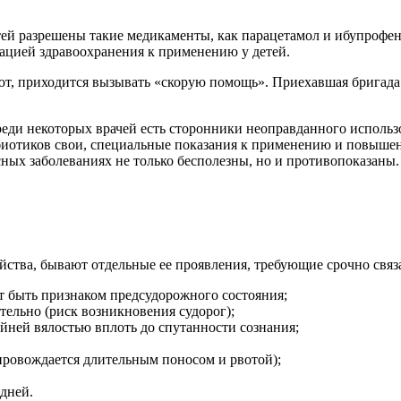
ей разрешены такие медикаменты, как парацетамол и ибупрофен.
ацией здравоохранения к применению у детей.
, приходится вызывать «скорую помощь». Приехавшая бригада с
реди некоторых врачей есть сторонники неоправданного использо
биотиков свои, специальные показания к применению и повышен
ных заболеваниях не только бесполезны, но и противопоказаны.
ойства, бывают отдельные ее проявления, требующие срочно связа
ет быть признаком предсудорожного состояния;
тельно (риск возникновения судорог);
йней вялостью вплоть до спутанности сознания;
провождается длительным поносом и рвотой);
дней.