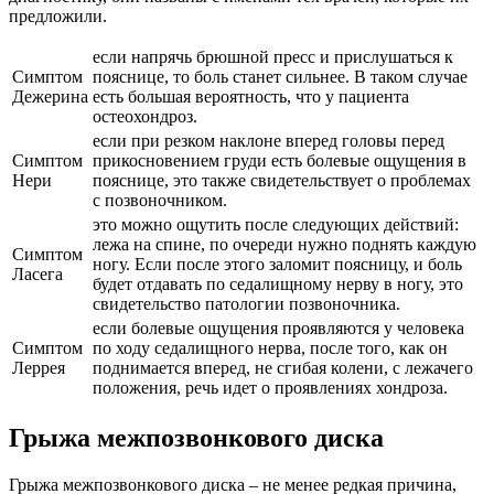
предложили.
если напрячь брюшной пресс и прислушаться к
Симптом
пояснице, то боль станет сильнее. В таком случае
Дежерина
есть большая вероятность, что у пациента
остеохондроз.
если при резком наклоне вперед головы перед
Симптом
прикосновением груди есть болевые ощущения в
Нери
пояснице, это также свидетельствует о проблемах
с позвоночником.
это можно ощутить после следующих действий:
лежа на спине, по очереди нужно поднять каждую
Симптом
ногу. Если после этого заломит поясницу, и боль
Ласега
будет отдавать по седалищному нерву в ногу, это
свидетельство патологии позвоночника.
если болевые ощущения проявляются у человека
Симптом
по ходу седалищного нерва, после того, как он
Леррея
поднимается вперед, не сгибая колени, с лежачего
положения, речь идет о проявлениях хондроза.
Грыжа межпозвонкового диска
Грыжа межпозвонкового диска – не менее редкая причина,