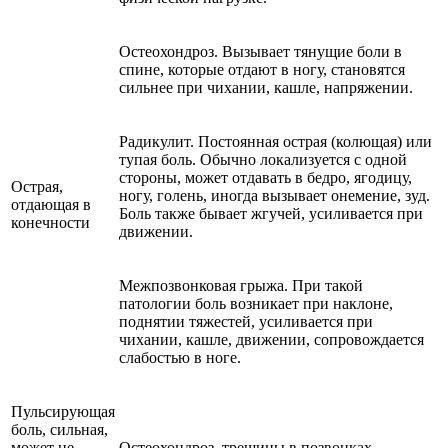
Остеохондроз. Вызывает тянущие боли в
спине, которые отдают в ногу, становятся
сильнее при чихании, кашле, напряжении.
Радикулит. Постоянная острая (колющая) или
тупая боль. Обычно локализуется с одной
стороны, может отдавать в бедро, ягодицу,
Острая,
ногу, голень, иногда вызывает онемение, зуд.
отдающая в
Боль также бывает жгучей, усиливается при
конечности
движении.
Межпозвонковая грыжа. При такой
патологии боль возникает при наклоне,
поднятии тяжестей, усиливается при
чихании, кашле, движении, сопровождается
слабостью в ноге.
Пульсирующая
боль, сильная,
может не
Остеохондроз, трещины в позвонках,