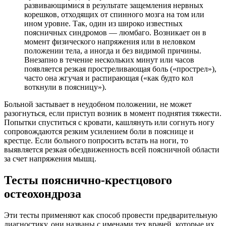
развивающимися в результате защемления нервных
корешков, отходящих от спинного мозга на том или
ином уровне. Так, один из широко известных
поясничных синдромов — люмбаго. Возникает он в
момент физического напряжения или в неловком
положении тела, а иногда и без видимой причины.
Внезапно в течение нескольких минут или часов
появляется резкая простреливающая боль («прострел»),
часто она жгучая и распирающая («как будто кол
воткнули в поясницу»).
Больной застывает в неудобном положении, не может
разогнуться, если приступ возник в момент поднятия тяжести.
Попытки спуститься с кровати, кашлянуть или согнуть ногу
сопровождаются резким усилением боли в пояснице и
крестце. Если больного попросить встать на ноги, то
выявляется резкая обездвиженность всей поясничной области
за счет напряжения мышц.
Тесты пояснично-крестцового
остеохондроза
Эти тесты применяют как способ провести предварительную
диагностику, они названы с именами тех врачей, которые их