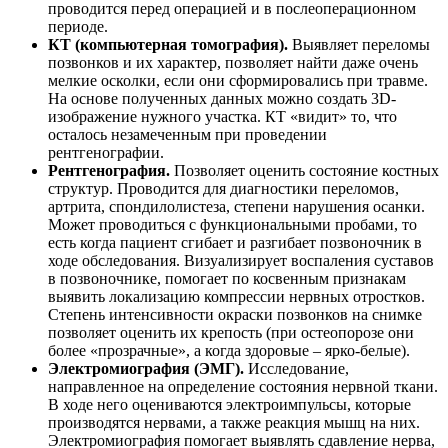
проводится перед операцией и в послеоперационном
периоде.
КТ (компьютерная томография).
Выявляет переломы
позвонков и их характер, позволяет найти даже очень
мелкие осколки, если они сформировались при травме.
На основе полученных данных можно создать 3D-
изображение нужного участка. КТ «видит» то, что
осталось незамеченным при проведении
рентгенографии.
Рентгенография.
Позволяет оценить состояние костных
структур. Проводится для диагностики переломов,
артрита, спондилолистеза, степени нарушения осанки.
Может проводиться с функциональными пробами, то
есть когда пациент сгибает и разгибает позвоночник в
ходе обследования. Визуализирует воспаления суставов
в позвоночнике, помогает по косвенным признакам
выявить локализацию компрессии нервных отростков.
Степень интенсивности окраски позвонков на снимке
позволяет оценить их крепость (при остеопорозе они
более «прозрачные», а когда здоровые – ярко-белые).
Электромиография (ЭМГ).
Исследование,
направленное на определение состояния нервной ткани.
В ходе него оцениваются электроимпульсы, которые
производятся нервами, а также реакция мышц на них.
Электромиография помогает выявлять сдавление нерва,