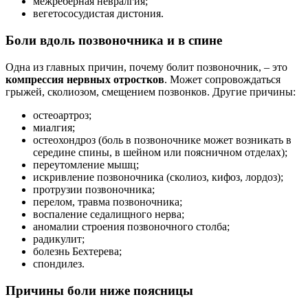
межреберная невралгия;
вегетососудистая дистония.
Боли вдоль позвоночника и в спине
Одна из главных причин, почему болит позвоночник, – это
компрессия нервных отростков
. Может сопровождаться
грыжей, сколиозом, смещением позвонков. Другие причины:
остеоартроз;
миалгия;
остеохондроз (боль в позвоночнике может возникать в
середине спины, в шейном или поясничном отделах);
переутомление мышц;
искривление позвоночника (сколиоз, кифоз, лордоз);
протрузии позвоночника;
перелом, травма позвоночника;
воспаление седалищного нерва;
аномалии строения позвоночного столба;
радикулит;
болезнь Бехтерева;
спондилез.
Причины боли ниже поясницы