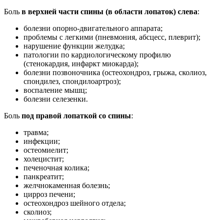
Боль
в верхней части спины (в области лопаток) слева
:
болезни опорно-двигательного аппарата;
проблемы с легкими (пневмония, абсцесс, плеврит);
нарушение функции желудка;
патологии по кардиологическому профилю
(стенокардия, инфаркт миокарда);
болезни позвоночника (остеохондроз, грыжа, сколиоз,
спондилез, спондилоартроз);
воспаление мышц;
болезни селезенки.
Боль
под правой лопаткой со спины
:
травма;
инфекции;
остеомиелит;
холецистит;
печеночная колика;
панкреатит;
желчнокаменная болезнь;
цирроз печени;
остеохондроз шейного отдела;
сколиоз;