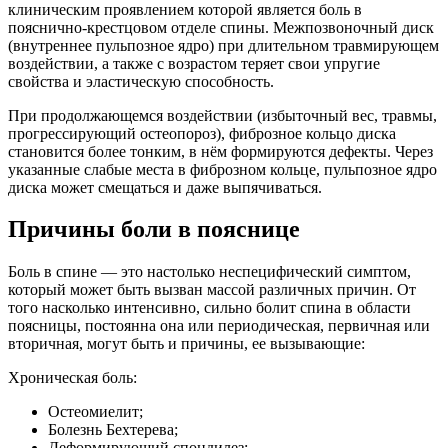
клиническим проявлением которой является боль в
пояснично-крестцовом отделе спины. Межпозвоночный диск
(внутреннее пульпозное ядро) при длительном травмирующем
воздействии, а также с возрастом теряет свои упругие
свойства и эластическую способность.
При продолжающемся воздействии (избыточный вес, травмы,
прогрессирующий остеопороз), фиброзное кольцо диска
становится более тонким, в нём формируются дефекты. Через
указанные слабые места в фиброзном кольце, пульпозное ядро
диска может смещаться и даже выпячиваться.
Причины боли в пояснице
Боль в спине — это настолько неспецифический симптом,
который может быть вызван массой различных причин. От
того насколько интенсивно, сильно болит спина в области
поясницы, постоянна она или периодическая, первичная или
вторичная, могут быть и причины, ее вызывающие:
Хроническая боль:
Остеомиелит;
Болезнь Бехтерева;
Деформирующий спондилез;