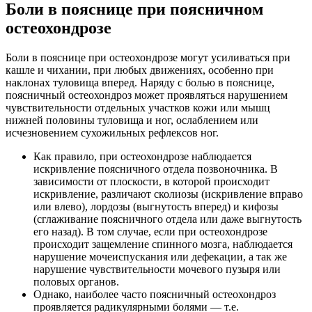
Боли в пояснице при поясничном
остеохондрозе
Боли в пояснице при остеохондрозе могут усиливаться при
кашле и чихании, при любых движениях, особенно при
наклонах туловища вперед. Наряду с болью в пояснице,
поясничный остеохондроз может проявляться нарушением
чувствительности отдельных участков кожи или мышц
нижней половины туловища и ног, ослаблением или
исчезновением сухожильных рефлексов ног.
Как правило, при остеохондрозе наблюдается
искривление поясничного отдела позвоночника. В
зависимости от плоскости, в которой происходит
искривление, различают сколиозы (искривление вправо
или влево), лордозы (выгнутость вперед) и кифозы
(сглаживание поясничного отдела или даже выгнутость
его назад). В том случае, если при остеохондрозе
происходит защемление спинного мозга, наблюдается
нарушение мочеиспускания или дефекации, а так же
нарушение чувствительности мочевого пузыря или
половых органов.
Однако, наиболее часто поясничный остеохондроз
проявляется радикулярными болями — т.е.