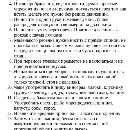
После пробуждения, еще в кровати, делать простые
упражнения ногами и руками, потянуться перед тем как
встать (делать это нужно без резких движений).
Не носить в одной руке тяжелые сумки. Лучше
распределять покупки равномерно на два пакета.
Не носить сумку через плечо. Полезнее для спины –
рюкзак с двумя лямками.
Маленького ребенка нужно носить с прямой спиной, не
прогибаться назад. Совсем малыша лучше всего носить
на груди в специальном слинге, а чуть подросшего –
сзади.
При переносе тяжелых предметов не наклоняться и не
поворачиваться корпусом.
Не наклоняться при уборке – использовать удлинитель
для ручки пылесоса и швабру (не мыть полы одной
только тряпкой, стоя на коленях).
Чаще употреблять в пищу виноград, яблоки, клубнику,
грушу, чечевицу, фундук, тыкву, зеленый салат, малину.
Следить за балансом магния и калия в рационе.
Употреблять орехи, рыбу, морепродукты, шпинат,
капусту, бобы, горох.
Исключить вредные привычки – алкоголь и курение.
Заниматься плаванием, бегом (но только с
амортизирующими стельками и в специальной
спортивной обуви), ходить на лыжах.