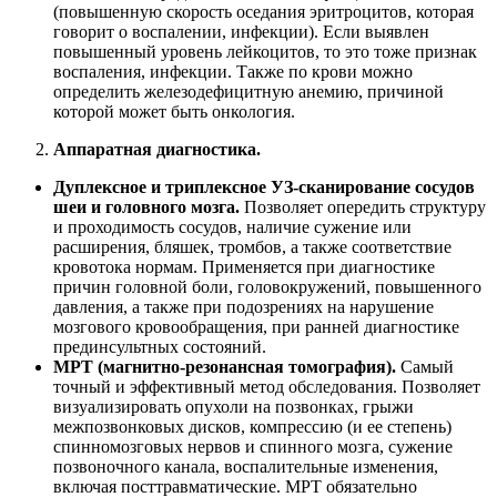
(повышенную скорость оседания эритроцитов, которая
говорит о воспалении, инфекции). Если выявлен
повышенный уровень лейкоцитов, то это тоже признак
воспаления, инфекции. Также по крови можно
определить железодефицитную анемию, причиной
которой может быть онкология.
Аппаратная диагностика.
Дуплексное и триплексное УЗ-сканирование сосудов
шеи и головного мозга.
Позволяет опередить структуру
и проходимость сосудов, наличие сужение или
расширения, бляшек, тромбов, а также соответствие
кровотока нормам. Применяется при диагностике
причин головной боли, головокружений, повышенного
давления, а также при подозрениях на нарушение
мозгового кровообращения, при ранней диагностике
прединсультных состояний.
МРТ (магнитно-резонансная томография).
Самый
точный и эффективный метод обследования. Позволяет
визуализировать опухоли на позвонках, грыжи
межпозвонковых дисков, компрессию (и ее степень)
спинномозговых нервов и спинного мозга, сужение
позвоночного канала, воспалительные изменения,
включая посттравматические. МРТ обязательно