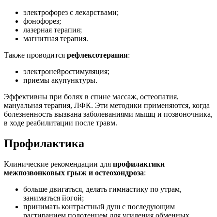
электрофорез с лекарствами;
фонофорез;
лазерная терапия;
магнитная терапия.
Также проводится
рефлексотерапия
:
электронейростимуляция;
приемы акупунктуры.
Эффективны при болях в спине массаж, остеопатия,
мануальная терапия, ЛФК. Эти методики применяются, когда
болезненность вызвана заболеваниями мышц и позвоночника,
в ходе реабилитации после травм.
Профилактика
Клинические рекомендации для
профилактики
межпозвонковых грыж и остеохондроза
:
больше двигаться, делать гимнастику по утрам,
заниматься йогой;
принимать контрастный душ с последующим
растиранием полотенцем для усиления обменных