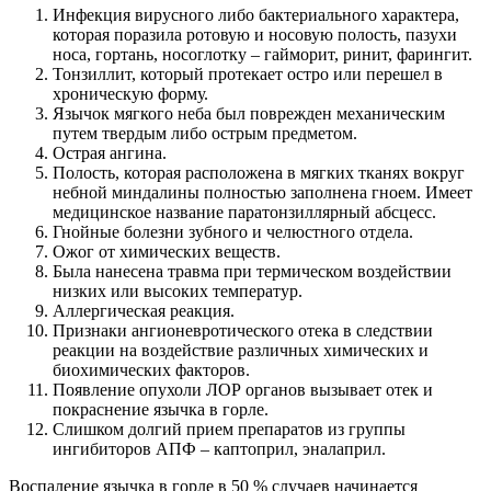
Инфекция вирусного либо бактериального характера,
которая поразила ротовую и носовую полость, пазухи
носа, гортань, носоглотку – гайморит, ринит, фарингит.
Тонзиллит, который протекает остро или перешел в
хроническую форму.
Язычок мягкого неба был поврежден механическим
путем твердым либо острым предметом.
Острая ангина.
Полость, которая расположена в мягких тканях вокруг
небной миндалины полностью заполнена гноем. Имеет
медицинское название паратонзиллярный абсцесс.
Гнойные болезни зубного и челюстного отдела.
Ожог от химических веществ.
Была нанесена травма при термическом воздействии
низких или высоких температур.
Аллергическая реакция.
Признаки ангионевротического отека в следствии
реакции на воздействие различных химических и
биохимических факторов.
Появление опухоли ЛОР органов вызывает отек и
покраснение язычка в горле.
Слишком долгий прием препаратов из группы
ингибиторов АПФ – каптоприл, эналаприл.
Воспаление язычка в горле в 50 % случаев начинается