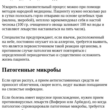
Ускорить восстановительный процесс можно при помощи
методов народной медицины. Пациенту нужно несколько раз
в сутки полоскать горло отварами на основе целебных трав
(малина, зверобой), неплохо зарекомендовал себя и настой
чеснока (100 гр. очищенного овоща заливают 100 мл воды и
оставляют лекарство настаиваться на пять часов).
Специалисты предупреждают, если язычок, расположенный
на небе, постоянно опухает из-за аллергии, требуется выявить,
что является первоисточником такой реакции организма, в
противном случае патология может повторяться с
определенной периодичностью и существенно осложнить
жизнь пациента.
Патогенные микробы
Если орган распух, а прием антигистаминных средств не
приносит облегчения, скорее всего, недуг вызван попаданием
на слизистые инфекции.
Если болезнь имеет вирусное происхождение, нужен прием
противовирусных лекарств (Виферон или Арбидол), но когда
патологию спровоцировали патогенные микробы, требуется