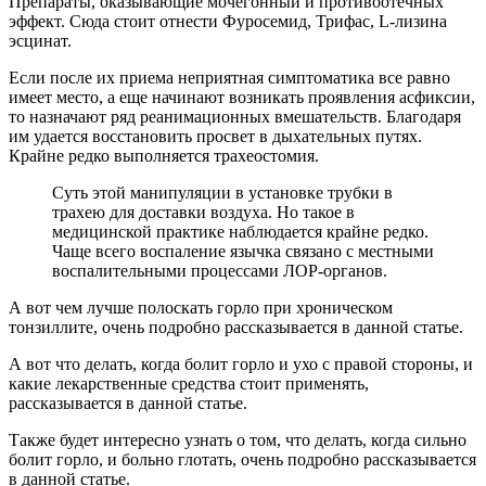
Препараты, оказывающие мочегонный и противоотечных
эффект. Сюда стоит отнести Фуросемид, Трифас, L-лизина
эсцинат.
Если после их приема неприятная симптоматика все равно
имеет место, а еще начинают возникать проявления асфиксии,
то назначают ряд реанимационных вмешательств. Благодаря
им удается восстановить просвет в дыхательных путях.
Крайне редко выполняется трахеостомия.
Суть этой манипуляции в установке трубки в
трахею для доставки воздуха. Но такое в
медицинской практике наблюдается крайне редко.
Чаще всего воспаление язычка связано с местными
воспалительными процессами ЛОР-органов.
А вот чем лучше полоскать горло при хроническом
тонзиллите, очень подробно рассказывается в данной статье.
А вот что делать, когда болит горло и ухо с правой стороны, и
какие лекарственные средства стоит применять,
рассказывается в данной статье.
Также будет интересно узнать о том, что делать, когда сильно
болит горло, и больно глотать, очень подробно рассказывается
в данной статье.