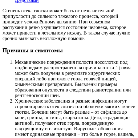
средствами
Степень отека глотки может быть от незначительной
припухлости до сильного тяжелого процесса, который
приводит усложнённому дыханию. При серьезном
распухании резко ухудшается состояние человека, которое
может привести к летальному исходу. В таком случае нужно
срочно вызывать неотложную помощь.
Причины и симптомы
Механические повреждения полости носоглотки под
подбородком распространенная причина отека. Травма
может быть получена в результате хирургических
операций либо при ожоге горла горячей пищей,
химическими препаратами. Выявлены примеры
образования опухлости в следствии радиотерапии или
рентгеноскопии шеи.
Хронические заболевания и разные инфекции могут
спровоцировать отек слизистой оболочки мягких тканей
глотки. Болезни могут быть разные – от сифилиса до
кори, гриппа, ангины, скарлатины. Дети, страдающие
ангиной, получают отек горла, поврежденную
надхрящницу и слизистую. Вирусные заболевания
имеют одинаковые признаки – это боль в горле, кашель,