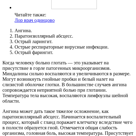
Читайте также:
Лор врач одинцово
Ангина.
Паратонзиллярный абсцесс.
Острый ларингит.
Острые респираторные вирусные инфекции.
Острый фарингит.
Когда человеку больно глотать — это указывает на
присутствие в горле патогенных микроорганизмов.
Миндалины сильно воспаляются и увеличиваются в размере.
Могут возникнуть гнойные пробки и белый налет на
слизистой оболочке глотки. В большинстве случаев ангина
сопровождается неприятной болью при глотании.
Температура тела высокая, воспаляются лимфоузлы шейной
области.
Ангина может дать такое тяжелое осложнение, как
паратонзиллярный абсцесс. Начинается воспалительный
процесс, который с гланд поражает клетчатку вследствие чего
в полости образуется гной. Отмечается общая слабость
организма, головная боль, высокая температура. Присутствует