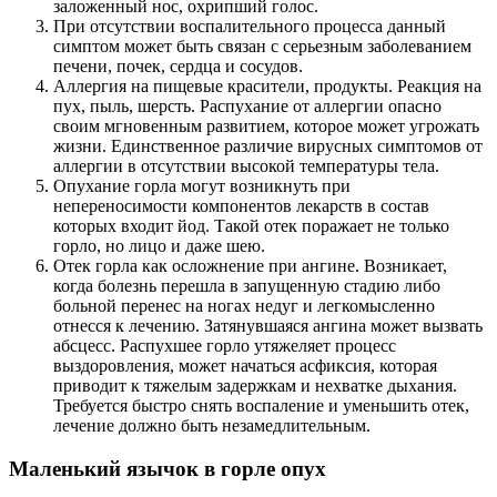
заложенный нос, охрипший голос.
При отсутствии воспалительного процесса данный
симптом может быть связан с серьезным заболеванием
печени, почек, сердца и сосудов.
Аллергия на пищевые красители, продукты. Реакция на
пух, пыль, шерсть. Распухание от аллергии опасно
своим мгновенным развитием, которое может угрожать
жизни. Единственное различие вирусных симптомов от
аллергии в отсутствии высокой температуры тела.
Опухание горла могут возникнуть при
непереносимости компонентов лекарств в состав
которых входит йод. Такой отек поражает не только
горло, но лицо и даже шею.
Отек горла как осложнение при ангине. Возникает,
когда болезнь перешла в запущенную стадию либо
больной перенес на ногах недуг и легкомысленно
отнесся к лечению. Затянувшаяся ангина может вызвать
абсцесс. Распухшее горло утяжеляет процесс
выздоровления, может начаться асфиксия, которая
приводит к тяжелым задержкам и нехватке дыхания.
Требуется быстро снять воспаление и уменьшить отек,
лечение должно быть незамедлительным.
Маленький язычок в горле опух