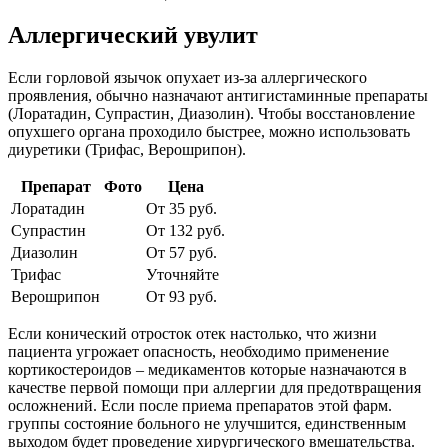
Аллергический увулит
Если горловой язычок опухает из-за аллергического
проявления, обычно назначают антигистаминные препараты
(Лоратадин, Супрастин, Диазолин). Чтобы восстановление
опухшего органа проходило быстрее, можно использовать
диуретики (Трифас, Верошрипон).
Препарат
Фото
Цена
Лоратадин
От 35 руб.
Супрастин
От 132 руб.
Диазолин
От 57 руб.
Трифас
Уточняйте
Верошрипон
От 93 руб.
Если конический отросток отек настолько, что жизни
пациента угрожает опасность, необходимо применение
кортикостероидов – медикаментов которые назначаются в
качестве первой помощи при аллергии для предотвращения
осложнений. Если после приема препаратов этой фарм.
группы состояние больного не улучшится, единственным
выходом будет проведение хирургического вмешательства.