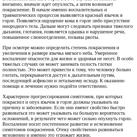
внезапно, вначале идет опухлость, а затем возникает
покраснение. В начале именно воспалительных и
травматических процессов выявляется красный язычок в
горле. Появляется ощущение кома в горле либо присутствие
инородного тела. Дальше могут следовать признаки тяжелого
дыхания, глотания, появляется одышка и нарушение речи,
повышенное слюноотделение, позывы рвоты.
При осмотре можно определить степень покраснения и
увеличения в размере язычка мягкого неба. Умеренное
воспаление опасности для жизни и здоровья не несет. В особо
тяжелых случаях он может занимать полость глотки
полностью. Это может привести к тому, что человеку больно
глотать, перекрывается доступ к дыхательным путям,
последующей асфиксии и летальному исходу. К оказанию
помощи и лечению нужно подойти ответственно.
Характерное прогрессирования симптомов, при которых
покраснел и опух язычок в горле должны указывать на
причину и заболевание. Если они имеют свойство быстро
развиваться это может указывать на большую вероятность
осложнений, в результате чего может сильно опухнуть горло.
Воспаление носит постепенное развитие и исчезновение
симптомов покраснения. Отеку свойственно развиваться
мгновенно и именно это угрожает жизни.