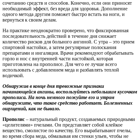
сочетанию средств и способов. Конечно, если они приносят
необходимый эффект, без вреда для здоровья. Дополнение
одного метода другим поможет быстро встать на ноги, и
вернуться к своим делам.
На практике неоднократно проверено, что фиксированная
последовательность действий в течение дня снижает
количество рисков для больного ангиной. С утра – это прием
спиртовой настойки, а затем регулярные полоскания
препаратами и ингаляция. Врачи рекомендуют обрабатывать
горло и нос с внутренней части настойкой, которая
приготовлена на прополисе. Для чего ее лучше всего
использовать с добавлением меда и разбавлять теплой
водичкой.
Обнаружив в конце дня тревожные признаки
начинающейся ангины, воспользуйтесь небольшим кусочком
прополиса. На ночь немного пожуйте его и утром
обнаружите, что такое средство работает. Болезненных
ощущений, как не бывало.
Прополис
– натуральный продукт, создаваемых природными
«целителями» пчелами. Он представляет собой клейкое
вещество, смолистое по качеству. Его вырабатывают пчелы,
во время сбора меда, обмазывая им стенки ульев, чтобы не