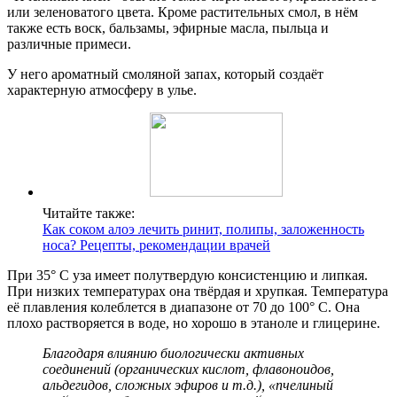
или зеленоватого цвета. Кроме растительных смол, в нём
также есть воск, бальзамы, эфирные масла, пыльца и
различные примеси.
У него ароматный смоляной запах, который создаёт
характерную атмосферу в улье.
Читайте также:
Как соком алоэ лечить ринит, полипы, заложенность
носа? Рецепты, рекомендации врачей
При 35° С уза имеет полутвердую консистенцию и липкая.
При низких температурах она твёрдая и хрупкая. Температура
её плавления колеблется в диапазоне от 70 до 100° С. Она
плохо растворяется в воде, но хорошо в этаноле и глицерине.
Благодаря влиянию биологически активных
соединений (органических кислот, флавоноидов,
альдегидов, сложных эфиров и т.д.), «пчелиный