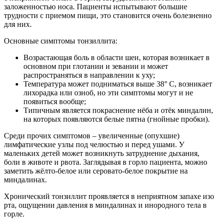
заложенностью носа. Пациенты испытывают большие
трудности с приемом пищи, это становится очень болезненно
для них.
Основные симптомы тонзиллита:
Возрастающая боль в области шеи, которая возникает в
основном при глотании и зевании и может
распространяться в направлении к уху;
Температура может подниматься выше 38° C, возникает
лихорадка или озноб, но эти симптомы могут и не
появиться вообще;
Типичным является покраснение нёба и отёк миндалин,
на которых появляются белые пятна (гнойные пробки).
Среди прочих симптомов – увеличенные (опухшие)
лимфатические узлы под челюстью и перед ушами. У
маленьких детей может возникнуть затруднение дыхания,
боли в животе и рвота. Заглядывая в горло пациента, можно
заметить жёлто-белое или серовато-белое покрытие на
миндалинах.
Хронический тонзиллит проявляется в неприятном запахе изо
рта, ощущении давления в миндалинах и инородного тела в
горле.