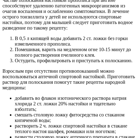
Частые полоскания настойкой прополиса при ангине
способствуют удалению патогенных микроорганизмов из
очагов воспаления и ослаблению симптоматики. В лечение
острого тонзиллита у детей не используются спиртовые
настойки, поэтому для малышей следует приготовить водное
разведение по такому рецепту:
В 0,5 л кипящей воды добавить 2 ст. ложки без горки
измельченного прополиса.
Помешивая, варить на медленном огне 10-15 минут до
полного растворения пчелиного клея.
Остудить, профильтровать и приступать к полосканию.
Взрослым при отсутствии противопоказаний можно
воспользоваться аптечной спиртовой настойкой. Приготовить
раствор для полоскания помогут такие рецепты народной
медицины:
добавить во флакон изотонического раствора натрия
хлорида 2 ст. ложки 20% настойки и тщательно
взболтать;
смешать столовую ложку фитосредства со стаканом
кипяченой воды;
растворить 2 ч. ложки спиртовой настойки в стакане
теплого настоя шалфея, ромашки или ноготков;
развести столовую ложку аптечного препарата в стакане