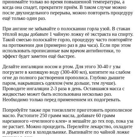
принимайте только во время повышенной температуры, а
когда она спадет, прекратите приём. В таком случае можно
после двухнедельного перерыва, можно повторить процедуру
ещё только один раз.
При ангине не забывайте о полоскании горла узой. В стакан
тёплой воды добавьте 1 чайную ложку её экстракта на спирту.
Такой смесью полоскайте горло, процедуру часто повторяйте
на протяжении дня (примерно раз в два часа). Если при этом
использовать прописанные вам врачом антибиотики, то
эффект будет заметен ещё быстрее.
Делайте ингаляции носом и ртом. Для этого 30-40 г узы
погрузите в кипящую воду (300-400 мл), кипятите на слабом
огне до полного растворения прополиса. Глубоко дышите
паром, накрывшись одеялом (чем дольше, тем лучше).
Проводите ингаляции 2-3 раза в день. Оставшаяся масса с
жидкостью может быть использована несколько раз.
Необходимо только перед применением их подогревать.
Попробуйте также при тонзиллите приготовить прополисное
масло. Растопите 250 грамм масла, добавьте 60 грамм
нарезанного «пчелиного клея» и мешайте до тех пор, пока уза
не растает. Можно процедить. Перелейте лекарство, охладите
и держите его в холодильнике. Выпивайте по чайной ложке