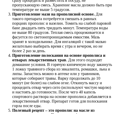
сразу процедить и разместить в посуду, не
пропускающую смесь. Хранение масла должно быть при
температуре не выше 5 градусов.
Приготовление мази на прополисной основе.
Для
такого препарата потребуется смешать в равных
порциях прополис и вазелин. Томить на слабой паровой
бане двадцать пять тридцать минут. Температура воды
не выше 80 градусов. Теплая смесь процеживается и
фасуется по светонепроницаемым емкостям. Мазь
хранят в холодильнике. Для ингаляций с такой мазью
желательно выбирать время с утра и вечером, но не
более 2 раз за день.
Приготовление полоскания на основе прополиса и
отварах лекарственных трав
. Для этого подходят
домашние условия. В горячую кипяченую воду закинуть
1 ложку травяного сбора из эвкалипта, ромашки, льна и
липы. Запастись можно в аптеке или у травников,
которые собирают травы. Варку продолжать до 10
минут (не более) на слабом огне. Откинуть массу и
процедить отвар через сито (используют чистую марлю)
и настоять до готовности. После чего 40 капель
спиртового раствора на основе прополиса добавляется в
лекарственный отвар. Препарат готов для полоскания
горла после еды.
Полезный рецепт – это прополис на масле из