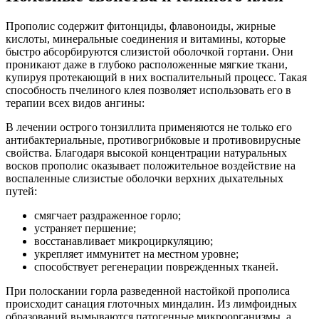
Прополис содержит фитонциды, флавоноиды, жирные
кислоты, минеральные соединения и витамины, которые
быстро абсорбируются слизистой оболочкой гортани. Они
проникают даже в глубоко расположенные мягкие ткани,
купируя протекающий в них воспалительный процесс. Такая
способность пчелиного клея позволяет использовать его в
терапии всех видов ангины:
В лечении острого тонзиллита применяются не только его
антибактериальные, противогрибковые и противовирусные
свойства. Благодаря высокой концентрации натуральных
восков прополис оказывает положительное воздействие на
воспаленные слизистые оболочки верхних дыхательных
путей:
смягчает раздраженное горло;
устраняет першение;
восстанавливает микроциркуляцию;
укрепляет иммунитет на местном уровне;
способствует регенерации поврежденных тканей.
При полоскании горла разведенной настойкой прополиса
происходит санация глоточных миндалин. Из лимфоидных
образований вымываются патогенные микроорганизмы, а