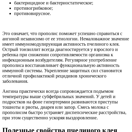
бактерицидное и бактериостатическое;
противогрибковое;
противовирусное.
Это означает, что прополис поможет успешно справиться с
ангиной независимо от ее этиологии. Немаловажное значение
имеет иммуномодулирующая активность пчелиного клея.
Острый тонзиллит всегда диагностируется у взрослого и
ребенка при снижении сопротивляемости организма к
инфекционным возбудителям. Регулярное употребление
прополиса восстанавливает функциональную активность
иммунной системы. Укрепление защитных сил становится
отличной профилактикой рецидивов хронического
заболевания.
Ангина практически всегда сопровождается подъемом
температуры выше субфебрильных значений. У детей и
подростков на фоне гипертермии развиваются приступы
тошноты и рвоты, диарея или запор. Смесь молока с
прополисом быстро устраняет диспепсические расстройства,
при этом существенно ускоряя выздоровление.
Полезные свойства пчелиного клея