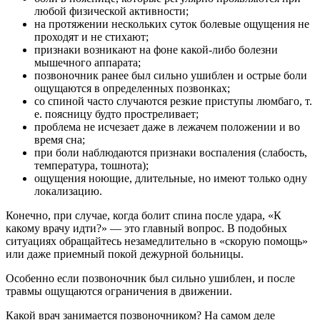
любой физической активности;
на протяжении нескольких суток болевые ощущения не
проходят и не стихают;
признаки возникают на фоне какой-либо болезни
мышечного аппарата;
позвоночник ранее был сильно ушиблен и острые боли
ощущаются в определенных позвонках;
со спиной часто случаются резкие приступы люмбаго, т.
е. поясницу будто простреливает;
проблема не исчезает даже в лежачем положении и во
время сна;
при боли наблюдаются признаки воспаления (слабость,
температура, тошнота);
ощущения ноющие, длительные, но имеют только одну
локализацию.
Конечно, при случае, когда болит спина после удара, «К
какому врачу идти?» — это главный вопрос. В подобных
ситуациях обращайтесь незамедлительно в «скорую помощь»
или даже приемный покой дежурной больницы.
Особенно если позвоночник был сильно ушиблен, и после
травмы ощущаются ограничения в движении.
Какой врач занимается позвоночником? На самом деле