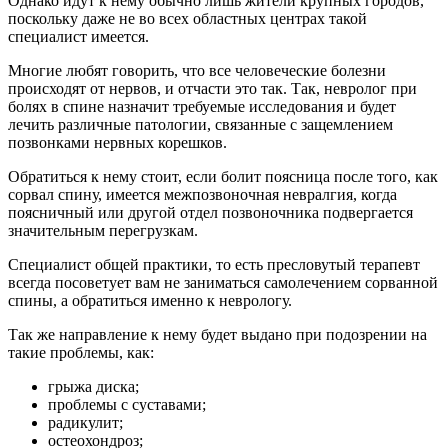
Однако идут к нему обычно лишь жители крупных городов,
поскольку даже не во всех областных центрах такой
специалист имеется.
Многие любят говорить, что все человеческие болезни
происходят от нервов, и отчасти это так. Так, невролог при
болях в спине назначит требуемые исследования и будет
лечить различные патологии, связанные с защемлением
позвонками нервных корешков.
Обратиться к нему стоит, если болит поясница после того, как
сорвал спину, имеется межпозвоночная невралгия, когда
поясничный или другой отдел позвоночника подвергается
значительным перегрузкам.
Специалист общей практики, то есть пресловутый терапевт
всегда посоветует вам не заниматься самолечением сорванной
спины, а обратиться именно к неврологу.
Так же направление к нему будет выдано при подозрении на
такие проблемы, как:
грыжа диска;
проблемы с суставами;
радикулит;
остеохондроз;