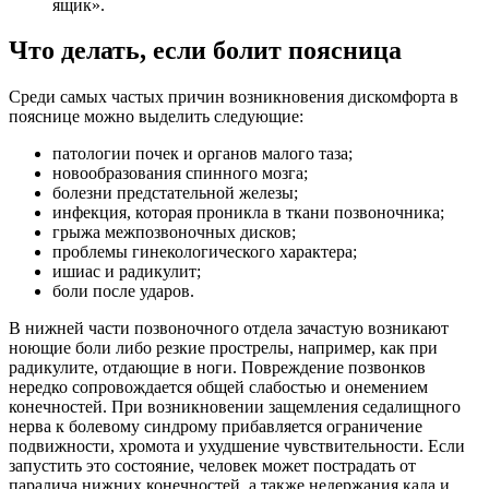
ящик».
Что делать, если болит поясница
Среди самых частых причин возникновения дискомфорта в
пояснице можно выделить следующие:
патологии почек и органов малого таза;
новообразования спинного мозга;
болезни предстательной железы;
инфекция, которая проникла в ткани позвоночника;
грыжа межпозвоночных дисков;
проблемы гинекологического характера;
ишиас и радикулит;
боли после ударов.
В нижней части позвоночного отдела зачастую возникают
ноющие боли либо резкие прострелы, например, как при
радикулите, отдающие в ноги. Повреждение позвонков
нередко сопровождается общей слабостью и онемением
конечностей. При возникновении защемления седалищного
нерва к болевому синдрому прибавляется ограничение
подвижности, хромота и ухудшение чувствительности. Если
запустить это состояние, человек может пострадать от
паралича нижних конечностей, а также недержания кала и