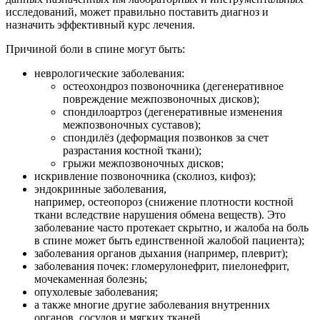
исследований, может правильно поставить диагноз и
назначить эффективный курс лечения.
Причиной боли в спине могут быть:
неврологические заболевания:
остеохондроз позвоночника (дегенеративное
повреждение межпозвоночных дисков);
спондилоартроз (дегенеративные изменения
межпозвоночных суставов);
спондилёз (деформация позвонков за счет
разрастания костной ткани);
грыжи межпозвоночных дисков;
искривление позвоночника (сколиоз, кифоз);
эндокринные заболевания,
например, остеопороз (снижение плотности костной
ткани вследствие нарушения обмена веществ). Это
заболевание часто протекает скрытно, и жалоба на боль
в спине может быть единственной жалобой пациента);
заболевания органов дыхания (например, плеврит);
заболевания почек: гломерулонефрит, пиелонефрит,
мочекаменная болезнь;
опухолевые заболевания;
а также многие другие заболевания внутренних
органов, сосудов и мягких тканей.