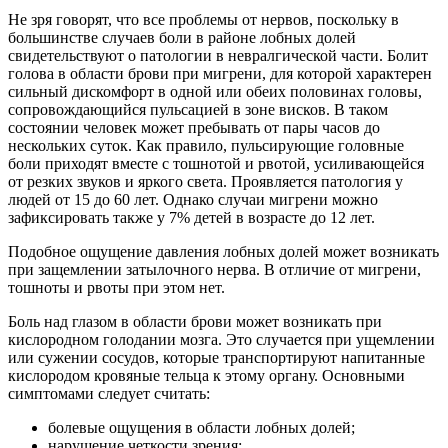
Не зря говорят, что все проблемы от нервов, поскольку в
большинстве случаев боли в районе лобных долей
свидетельствуют о патологии в невралгической части. Болит
голова в области брови при мигрени, для которой характерен
сильный дискомфорт в одной или обеих половинах головы,
сопровождающийся пульсацией в зоне висков. В таком
состоянии человек может пребывать от пары часов до
нескольких суток. Как правило, пульсирующие головные
боли приходят вместе с тошнотой и рвотой, усиливающейся
от резких звуков и яркого света. Проявляется патология у
людей от 15 до 60 лет. Однако случаи мигрени можно
зафиксировать также у 7% детей в возрасте до 12 лет.
Подобное ощущение давления лобных долей может возникать
при защемлении затылочного нерва. В отличие от мигрени,
тошноты и рвоты при этом нет.
Боль над глазом в области брови может возникать при
кислородном голодании мозга. Это случается при ущемлении
или сужении сосудов, которые транспортируют напитанные
кислородом кровяные тельца к этому органу. Основными
симптомами следует считать:
болевые ощущения в области лобных долей;
нарушение четкости зрения;