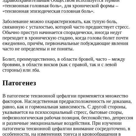
Здравоохранительным Обществом используется термин
«тензионная головная боль», для хронической формы –
«тензионная эпизодическая головная боль».
Заболевание можно охарактеризовать, как тупую боль,
связанную с усталостью, которой часто предшествует стресс.
Обычно приступ начинается спорадически, иногда недуг
переходит в хроническую стадию, когда голова болит почти
ежедневно, причём, первоначальные побуждающие явления
часто не определены и не поняты.
Болит, преимущественно, в области бровей, часто – между
бровями, в области висков (как с правой, так и с левой
стороны) или лба.
Патогенез
В патогенезе тензионной цефалгии применяется множество
факторов. Наследственная предрасположенность не доказана,
равно, как и гормональная зависимость. С другой стороны,
указывается на психосоциальный стресс, бытовые споры,
нефизиологическая рабочая позиция, беспокойство, депрессия
и различные эмоциональные воздействия. При изучении
патогенеза тензионной цефалгии внимание сосредоточено, в
особенности, на изменениях тонуса и кровообращения в