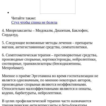
Читайте также:
Стул чтобы спина не болела
4. Миорелаксанты – Мидокалм, Диазепам, Баклофен,
Сирдалуд.
5. Следующие возможные методы лечения – препараты
магния, антигистаминные средства, симпатолитики.
6. Симптоматическая терапия – противорвотные средства,
производные спорыньи, кортикостероиды, нейролептики,
снотворные, транквилизаторы (бензодиазепины,
Мепробамат).
Мнение о приёме Эрготамина во время госпитализации не
является однозначным, по мнению некоторых авторов,
производные спорыньи являются неэффективными.
Относительно малоэффективными являются и опиаты,
кодеин, барбитураты, нейролептики.
В целях профилактической терапии часто назначаются
трициклические антидепрессанты и бета-блокаторы