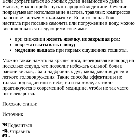
Если дотрагиваться до лобных долей невыносимо даже в
мыслях, можно прибегнуть к народной медицине. Лечение
подразумевает использование настоев, травяных компрессов
на основе листьев мать-и-мачехи. Если головная боль
настигла при посадке самолета или погружении в воду, можно
воспользоваться следующими советами:
при снижении
жевать жвачку, не закрывая рта;
вовремя
сглатывать
слюну;
медленно дышать
при первых ощущениях тошноты.
Можно также нажать на крылья носа, перекрывая кислород на
несколько секунд, что позволит избежать сильной боли в
районе висков, лба и надбровных дуг, закладывания ушей и
легкого головокружения. Такие способы эффективны не
только под водой или в небе, но и на земле, активно
практикуются в современной медицине, чтобы не так часто
пить лекарства.
Похожие статьи:
Источник
Поделиться
Отправить