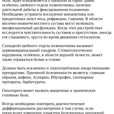
боли. Врач осведомляется о прошлой истории травм,
особенно, шейного отдела позвоночника, наличии
длительной работы в фиксированном положении.
Необходимо устранить воспаление конъюктивы или
придаточных пазух носа, рефракции, глаукому. В области
височно-нижнечелюстного сустава могут возникать
миофасциальный дисфункции. Когда этих расстройствах
исследуется чувствительность суставов и присутствие, иногда
еле слышимого, хруста во время движения стетоскопом.
Спондилёз шейного отдела позвоночника вызывает
цервикокраниальный синдром. Стоматологические
нарушения, особенно, в области верхней челюсти, может
также отражаться болью в голове.
Должно быть исключено и злоупотребления лекарственными
препаратами. Причиной болезненности является, главным
образом, кофеин, Аспирин, Ибупрофен, снотворные
препараты, барбитураты.
Гипотиреоз может вызвать мышечные и хронические
головные боли.
Всегда необходимо повторить диагностическое
дифференциальное рассмотрение в том случае, если
происходит изменение характера болезненных ощущений.