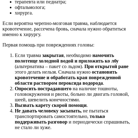
терапевта или педиатра;
офтальмолога;
хирурга.
Если вероятна черепно-мозговая травма, наблюдается
кровотечение, рассечена бровь, сначала нужно обратиться
именно к хирургу.
Первая помощь при повреждениях головы:
Если травма
закрытая
, необходимо
намочить
полотенце холодной водой и приложить ко лбу
(альтернатива – пакет со льдом).
При открытой ране
этого делать нельзя. Сначала нужно
остановить
кровотечение и обработать края поврежденной
области раствором пероксида водорода
.
Опросить пострадавшего
на наличие тошноты,
головокружения и рвоты, больно ли двигать головой,
шеей, шевелить конечностями.
Вызвать карету скорой помощи
.
Не давать человеку засыпать,
не пытаться
транспортировать самостоятельно,
только
поддерживать разговор
и периодически спрашивать,
не стало ли хуже.