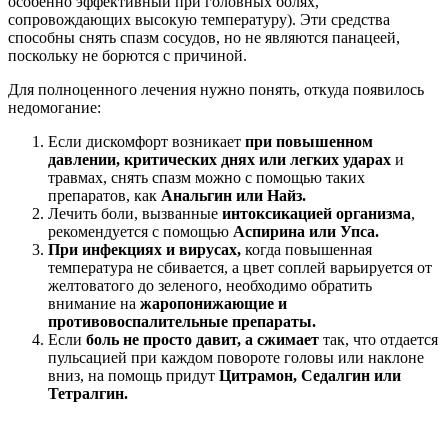
особенно эффективный при головных болях,
сопровождающих высокую температуру). Эти средства
способны снять спазм сосудов, но не являются панацеей,
поскольку не борются с причиной.
Для полноценного лечения нужно понять, откуда появилось
недомогание:
Если дискомфорт возникает
при повышенном
давлении, критических днях или легких ударах
и
травмах, снять спазм можно с помощью таких
препаратов, как
Анальгин или Найз.
Лечить боли, вызванные
интоксикацией организма
,
рекомендуется с помощью
Аспирина или Упса.
При инфекциях и вирусах,
когда повышенная
температура не сбивается, а цвет соплей варьируется от
желтоватого до зеленого, необходимо обратить
внимание на
жаропонижающие и
противовоспалительные препараты.
Если
боль не просто давит, а сжимает
так, что отдается
пульсацией при каждом повороте головы или наклоне
вниз, на помощь придут
Цитрамон, Седалгин или
Тетралгин.