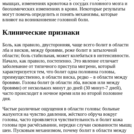
мышцах, изменениях кровотока в сосудах головного мозга и
биохимических изменениях в крови. Некоторые результаты
могут помочь определить и понять механизмы, которые
влияют на возникновение головной боли.
Клинические признаки
Боль, как правило, двусторонняя, чаще всего болит в области
лба и висков, между бровями, реже болит в затылочной
области; боль стабильная, может колебаться в интенсивности.
Начало, как правило, постепенно. Это явление отличает
заболевание от типичного приступа мигрени, который
характеризуется тем, что болит одна половина головы,
преимущественно, в области виска, редко – в области между
бровями. Голова болит (в области лба, висков или между
бровями) от нескольких минут до дней (30 минут-7 дней),
часто происходит в ночное время или во второй половине
дня.
Частые различные ощущения в области головы: больные
жалуются на чувство давления, жёсткого обруча вокруг
головы, часто проявляется чувствительность и болит кожа
головы при расчёсывании, нередки случаи скованности мышц
шеи. Пусковым механизмом, почему болит в области между