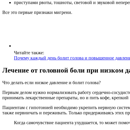
приступами рвоты, тошноты, световой и звуковой непер
Все это первые признаки мигрени.
Читайте также:
Почему каждый день болит голова и повышенное давлен
Лечение от головной боли при низком 
Что делать если низкое давление и болит голова?
Первым делом нужно нормализовать работу сердечно-сосудистой
принимать лекарственные препараты, но и пить кофе, крепкий ч
Пациентам с гипотонией необходимо укрепить нервную систем
также нервничать и переживать. Только придерживаясь этих п
Когда самочувствие пациента ухудшается, то может помочь