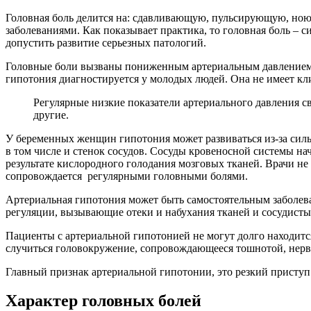
Головная боль делится на: сдавливающую, пульсирующую, ною
заболеваниями. Как показывает практика, то головная боль – 
допустить развитие серьезных патологий.
Головные боли вызваны пониженным артериальным давлением. К
гипотония диагностируется у молодых людей. Она не имеет кли
Регулярные низкие показатели артериального давления св
другие.
У беременных женщин гипотония может развиваться из-за силь
в том числе и стенок сосудов. Сосуды кровеносной системы н
результате кислородного голодания мозговых тканей. Врачи н
сопровождается регулярными головными болями.
Артериальная гипотония может быть самостоятельным заболева
регуляции, вызывающие отеки и набухания тканей и сосудисты
Пациенты с артериальной гипотонией не могут долго находится 
случиться головокружение, сопровождающееся тошнотой, нерв
Главный признак артериальной гипотонии, это резкий приступ
Характер головных болей