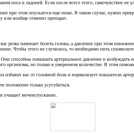
ния носа и ладоней. Если после всего этого, самочувствие не у
ение при этом опускается еще ниже. В таком случае, нужно прек
ку или вообще отменит препарат.
 вас резко начинает болеть голова, а давление при этом понижен
жение. Чтобы этого не случилось, то необходимо пить спазмол
 Они способны повышать артериальное давление и возбуждать н
ого организма, но только в умеренном количестве. В этом помо
на избавит вас от головной боли и нормализует показатели арте
че положение только усугубиться.
и учащает мочеиспускание.