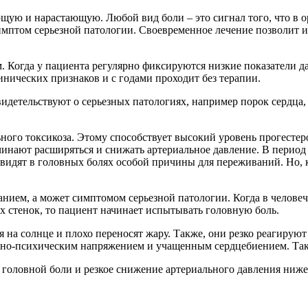
щую и нарастающую. Любой вид боли – это сигнал того, что в 
симптом серьезной патологии. Своевременное лечение позволит 
огда у пациента регулярно фиксируются низкие показатели давл
нических признаков и с годами проходит без терапии.
идетельствуют о серьезных патологиях, например порок сердца, 
ного токсикоза. Этому способствует высокий уровень прогесте
ачинают расширяться и снижать артериальное давление. В перио
е видят в головных болях особой причины для переживаний. Но,
нием, а может симптомом серьезной патологии. Когда в человеч
х стенок, то пациент начинает испытывать головную боль.
на солнце и плохо переносят жару. Также, они резко реагируют н
но-психическим напряжением и учащенным сердцебиением. Таки
 головной боли и резкое снижение артериального давления ниже