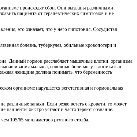
организме происходят сбои. Они вызваны различными
избавить пациента от терапевтических симптомов и не
ения, это означает, что у него гипотония. Сосудистая
язвенная болезнь, туберкулез, обильные кровопотери и
рона. Данный гормон расслабляет мышечные клетки организма,
д вынашивания малыша, головные боли могут возникать в
 каждая женщина должна понимать, что беременность
еском организме нарушается вегетативная и гормональная
а различные запахи. Если резко встать с кровати, то может
е пациенты быстро устают и часто теряют сознание.
 чем 105/65 миллиметров ртутного столба.