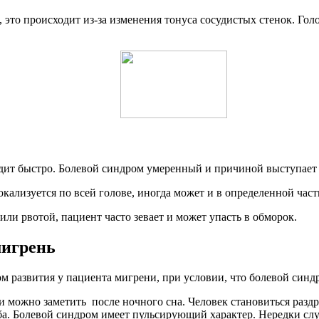
 это происходит из-за изменения тонуса сосудистых стенок. Гол
одит быстро. Болевой синдром умеренный и причиной выступает
ализуется по всей голове, иногда может и в определенной части
ли рвотой, пациент часто зевает и может упасть в обморок.
мигрень
м развития у пациента мигрени, при условии, что болевой синд
и можно заметить после ночного сна. Человек становиться раздр
ба. Болевой синдром имеет пульсирующий характер. Нередки случ