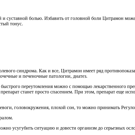
 и суставной болью. Избавить от головной боли Цитрамон может
стый тонус.
болевого синдрома. Как и все, Цитрамон имеет ряд противопоказ
почечные и печеночные патологии, диатез.
т быстрого переутомления можно с помощью лекарственного пре
т препарат станет просто спасением. При этом, препарат еще ис
ревоги, головокружения, плохой сон, то можно принимать Регуло
ралом.
можно усугубить ситуацию и довести организм до серьезных осл