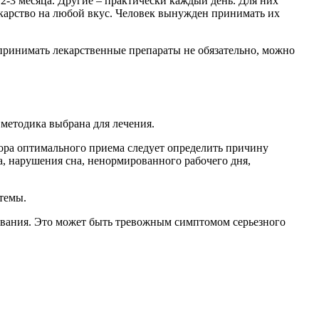
в 2-3 месяца. Другие – практически каждый день. Для них
екарство на любой вкус. Человек вынужден принимать их
принимать лекарственные препараты не обязательно, можно
 методика выбрана для лечения.
бора оптимального приема следует определить причину
а, нарушения сна, ненормированного рабочего дня,
темы.
дования. Это может быть тревожным симптомом серьезного