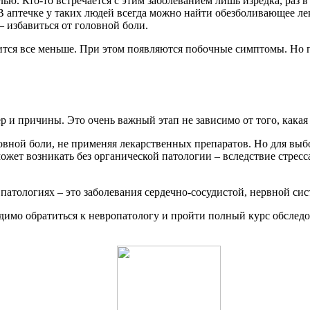
лью. Кто-то встречается с этим заболеванием лишь изредка, раз 
 В аптечке у таких людей всегда можно найти обезболивающее л
– избавиться от головной боли.
ится все меньше. При этом появляются побочные симптомы. Но 
р и причины. Это очень важный этап не зависимо от того, какая
ловной боли, не применяя лекарственных препаратов. Но для вы
ожет возникать без органической патологии – вследствие стресс
атологиях – это заболевания сердечно-сосудистой, нервной сис
ходимо обратиться к невропатологу и пройти полный курс обсле