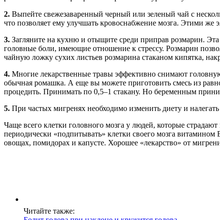
2.
Выпейте свежезаваренный черный или зеленый чай с несколь
что позволяет ему улучшать кровоснабжение мозга. Этими же э
3.
Загляните на кухню и отыщите среди приправ розмарин. Эта 
головные боли, имеющие отношение к стрессу. Розмарин позвол
чайную ложку сухих листьев розмарина стаканом кипятка, накро
4.
Многие лекарственные травы эффективно снимают головную 
обычная ромашка. А еще вы можете приготовить смесь из равног
процедить. Принимать по 0,5–1 стакану. Но беременным прини
5.
При частых мигренях необходимо изменить диету и налегать
Чаще всего клетки головного мозга у людей, которые страдаю
периодически «подпитывать» клетки своего мозга витамином B
овощах, помидорах и капусте. Хорошее «лекарство» от мигрени
Читайте также:
Болит голова при наклоне и кружится голова