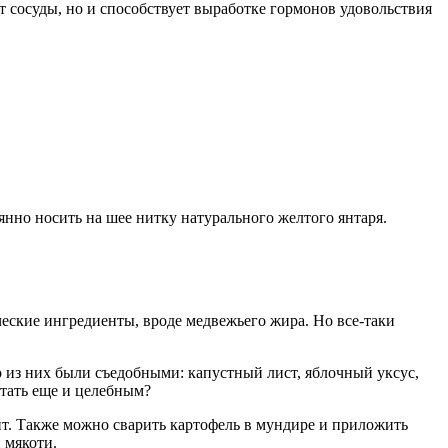
сосуды, но и способствует выработке гормонов удовольствия
янно носить на шее нитку натурального желтого янтаря.
еские ингредиенты, вроде медвежьего жира. Но все-таки
 из них были съедобными: капустный лист, яблочный уксус,
стать еще и целебным?
лит. Также можно сварить картофель в мундире и приложить
 мякоти.