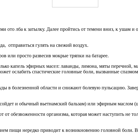
ото лба к затылку. Далее пройтись от темени вниз, к ушам и о
а, отправиться гулять на свежий воздух.
в или просто развесив мокрые тряпки на батарее.
лько капель эфирных масел: лаванды, лимона, мяты перечной, м
может ослабить спастические головные боли, вызванные спазмо
ды в болезненной области и снижают болевую пульсацию. Завер
(сойдет и обычный вьетнамский бальзам) или эфирным маслом 
 от обезвоженности организма, которая может наступить не толь
рием пищи нередко приводит к возникновению головной боли. Ве