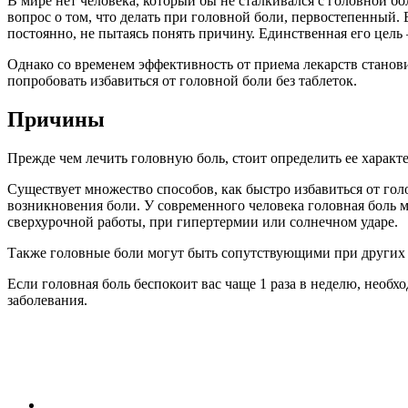
В мире нет человека, который бы не сталкивался с головной бо
вопрос о том, что делать при головной боли, первостепенный.
постоянно, не пытаясь понять причину. Единственная его цель 
Однако со временем эффективность от приема лекарств станов
попробовать избавиться от головной боли без таблеток.
Причины
Прежде чем лечить головную боль, стоит определить ее характе
Существует множество способов, как быстро избавиться от го
возникновения боли. У современного человека головная боль м
сверхурочной работы, при гипертермии или солнечном ударе.
Также головные боли могут быть сопутствующими при других п
Если головная боль беспокоит вас чаще 1 раза в неделю, необ
заболевания.