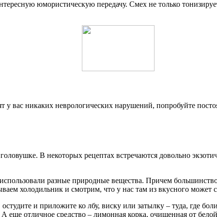
ересную юмористическую передачу. Смех не только тонизирует 
дят у вас никаких неврологических нарушений, попробуйте посто
 головушке. В некоторых рецептах встречаются довольно экзотич
 использовали разные природные вещества. Причем большинство
ываем холодильник и смотрим, что у нас там из вкусного может 
 остудите и приложите ко лбу, виску или затылку – туда, где бо
 А еще отличное средство – лимонная корка, очищенная от белой