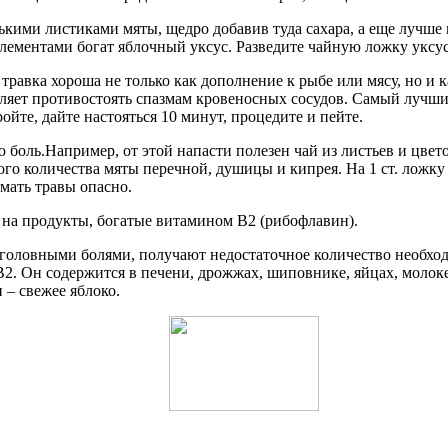
кими листиками мяты, щедро добавив туда сахара, а еще лучше 
лементами богат яблочный уксус. Разведите чайную ложку уксус
травка хороша не только как дополнение к рыбе или мясу, но и 
яет противостоять спазмам кровеносных сосудов. Самый лучший 
йте, дайте настояться 10 минут, процедите и пейте.
боль.Например, от этой напасти полезен чай из листьев и цве
о количества мяты перечной, душицы и кипрея. На 1 ст. ложку с
мать травы опасно.
 на продукты, богатые витамином В2 (рибофлавин).
т головными болями, получают недостаточное количество необхо
2. Он содержится в печени, дрожжах, шиповнике, яйцах, молоке
 – свежее яблоко.