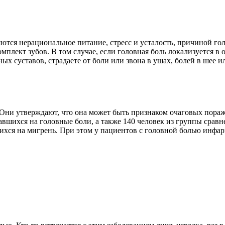
ются нерациональное питание, стресс и усталость, причиной го
лект зубов. В том случае, если головная боль локализуется в о
х суставов, страдаете от боли или звона в ушах, болей в шее и
. Они утверждают, что она может быть признаком очаговых пора
авшихся на головные боли, а также 140 человек из группы срав
ихся на мигрень. При этом у пациентов с головной болью инфар