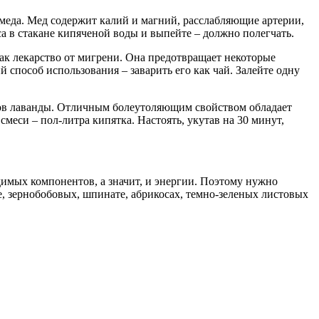
меда. Мед содержит калий и магний, расслабляющие артерии,
а в стакане кипяченой воды и выпейте – должно полегчать.
как лекарство от мигрени. Она предотвращает некоторые
способ использования – заварить его как чай. Залейте одну
тов лаванды. Отличным болеутоляющим свойством обладает
меси – пол-литра кипятка. Настоять, укутав на 30 минут,
димых компонентов, а значит, и энергии. Поэтому нужно
, зернобобовых, шпинате, абрикосах, темно-зеленых листовых