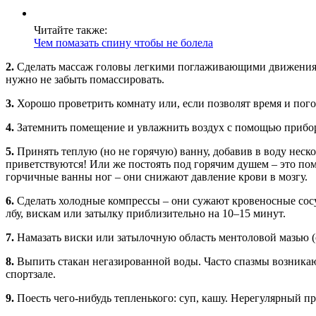
Читайте также:
Чем помазать спину чтобы не болела
2.
Сделать массаж головы легкими поглаживающими движениями 
нужно не забыть помассировать.
3.
Хорошо проветрить комнату или, если позволят время и погод
4.
Затемнить помещение и увлажнить воздух с помощью приборо
5.
Принять теплую (но не горячую) ванну, добавив в воду неско
приветствуются! Или же постоять под горячим душем – это по
горчичные ванны ног – они снижают давление крови в мозгу.
6.
Сделать холодные компрессы – они сужают кровеносные сосу
лбу, вискам или затылку приблизительно на 10–15 минут.
7.
Намазать виски или затылочную область ментоловой мазью 
8.
Выпить стакан негазированной воды. Часто спазмы возникают
спортзале.
9.
Поесть чего-нибудь тепленького: суп, кашу. Нерегулярный п