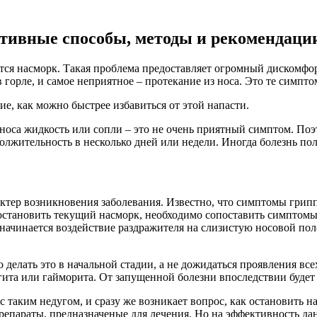
ктивные способы, методы и рекомендаци
ется насморк. Такая проблема предоставляет огромный дискомфор
 горле, и самое неприятное – протекание из носа. Это те симпт
ие, как можно быстрее избавиться от этой напасти.
з носа жидкость или сопли – это не очень приятный симптом. По
олжительность в несколько дней или недели. Иногда болезнь пол
рактер возникновения заболевания. Известно, что симптомы грип
 остановить текущий насморк, необходимо сопоставить симптом
ачинается воздействие раздражителя на слизистую носовой поло
о делать это в начальной стадии, а не дожидаться проявления в
ита или гайморита. От запущенной болезни впоследствии будет 
таким недугом, и сразу же возникает вопрос, как остановить на
параты, предназначеные для лечения. Но на эффективность данн