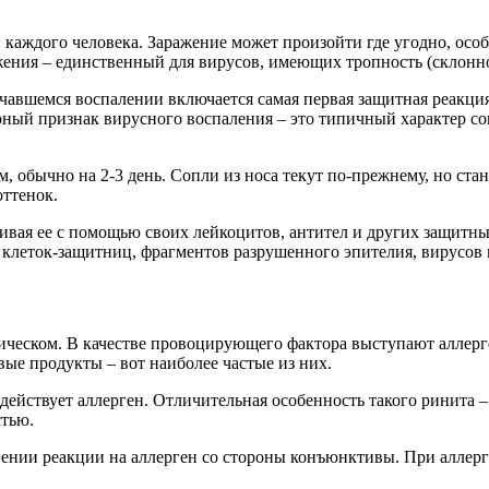
каждого человека. Заражение может произойти где угодно, осо
ения – единственный для вирусов, имеющих тропность (склонно
чавшемся воспалении включается самая первая защитная реакция
ерный признак вирусного воспаления – это типичный характер со
 обычно на 2-3 день. Сопли из носа текут по-прежнему, но стан
оттенок.
ивая ее с помощью своих лейкоцитов, антител и других защитных
 клеток-защитниц, фрагментов разрушенного эпителия, вирусов 
ргическом. В качестве провоцирующего фактора выступают алле
ые продукты – вот наиболее частые из них.
действует аллерген. Отличительная особенность такого ринита –
стью.
инении реакции на аллерген со стороны конъюнктивы. При аллер