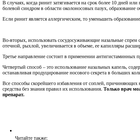
В случаях, когда ринит затягивается на срок более 10 дней и
болевой синдром в области околоносовых пазух, образование о
Если ринит является аллергическим, то уменьшить образовани
Во-вторых, использовать сосудосуживающие назальные спреи с
отечной, рыхлой, увеличивается в объеме, ее капилляры расш
Третье направление состоит в применении антигистаминных п
Четвертый способ – это использование назальных капель, сод
останавливая продуцирование носового секрета в больших кол
Все способы скорейшего избавления от соплей, причиняющих н
средства без знания правил их использования.
Только врач мо
препарат.
Читайте также: