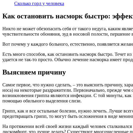
Сколько горл у человека
Как остановить насморк быстро: эффе
Никто не может обезопасить себя от такого недуга, каким явля
чувствительности обоняния, зуд в носовой полости, першение в
Вот почему у каждого больного, естественно, появляется желан
Есть много способов, как остановить насморк быстро. Течет и
удается не так-то просто. Обычно лечение насморка имеет прод
Выясняем причину
Самое первое, что нужно сделать, – это выяснить причину, ха
носа) на некоторые раздражители. Первоначально, прежде чем
возникновения гриппа являются инфекции. С той минуты, как н
помощью обильного выделения слизи.
Грипп, как и все остальные болезни, нужно лечить. Лучше всег
предотвращать грипп, то могут быть осложнения в виде менинг
На протяжении всей своей жизни каждый человек сталкивался с 
дискомфорт, что лучше делать? Существуют многочисленные пре