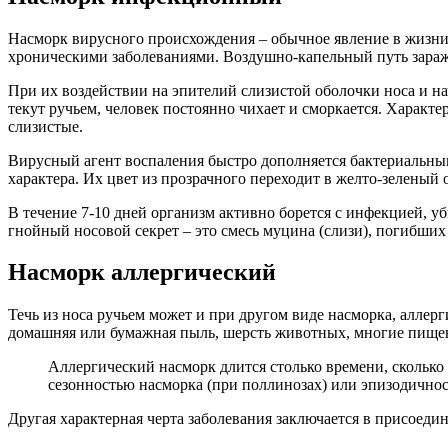
Насморк вирусного происхождения – обычное явление в жизни 
хроническими заболеваниями. Воздушно-капельный путь зараж
При их воздействии на эпителий слизистой оболочки носа и на
текут ручьем, человек постоянно чихает и сморкается. Характ
слизистые.
Вирусный агент воспаления быстро дополняется бактериальным,
характера. Их цвет из прозрачного переходит в желто-зеленый 
В течение 7-10 дней организм активно борется с инфекцией, уб
гнойный носовой секрет – это смесь муцина (слизи), погибших
Насморк аллергический
Течь из носа ручьем может и при другом виде насморка, алле
домашняя или бумажная пыль, шерсть животных, многие пищев
Аллергический насморк длится столько времени, сколько 
сезонностью насморка (при поллинозах) или эпизодично
Другая характерная черта заболевания заключается в присоед