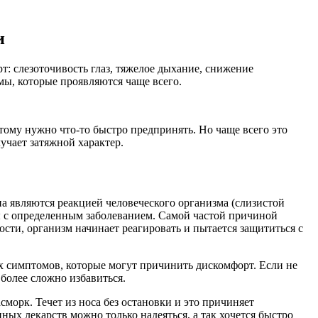
и
т: слезоточивость глаз, тяжелое дыхание, снижение
омы, которые проявляются чаще всего.
этому нужно что-то быстро предпринять. Но чаще всего это
учает затяжной характер.
па являются реакцией человеческого организма (слизистой
ы с определенным заболеванием. Самой частой причиной
сти, организм начинает реагировать и пытается защититься с
сех симптомов, которые могут причинить дискомфорт. Если не
более сложно избавиться.
сморк. Течет из носа без остановки и это причиняет
ых лекарств можно только надеяться, а так хочется быстро