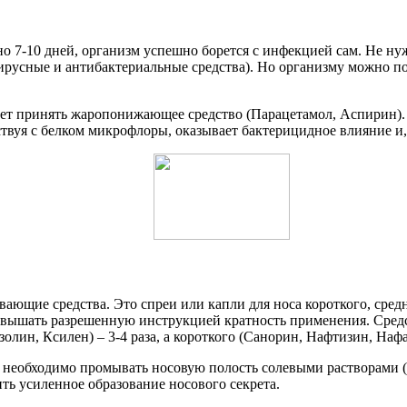
 7-10 дней, организм успешно борется с инфекцией сам. Не ну
русные и антибактериальные средства). Но организму можно по
дует принять жаропонижающее средство (Парацетамол, Аспирин)
твуя с белком микрофлоры, оказывает бактерицидное влияние и, 
ающие средства. Это спреи или капли для носа короткого, средн
превышать разрешенную инструкцией кратность применения. Сред
золин, Ксилен) – 3-4 раза, а короткого (Санорин, Нафтизин, Нафаз
необходимо промывать носовую полость солевыми растворами (1 
ть усиленное образование носового секрета.