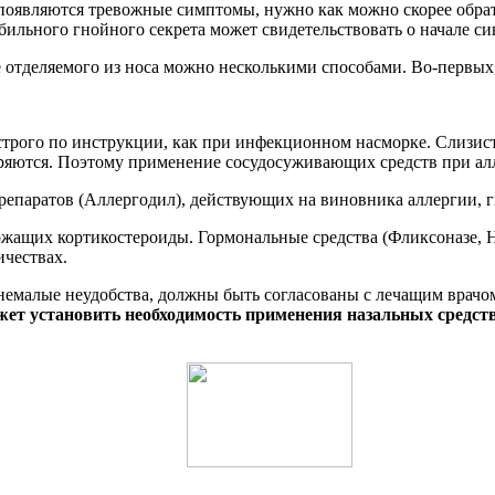
ли появляются тревожные симптомы, нужно как можно скорее обр
бильного гнойного секрета может свидетельствовать о начале си
е отделяемого из носа можно несколькими способами. Во-первых
трого по инструкции, как при инфекционном насморке. Слизист
иряются. Поэтому применение сосудосуживающих средств при ал
репаратов (Аллергодил), действующих на виновника аллергии, 
ержащих кортикостероиды. Гормональные средства (Фликсоназе, Н
ичествах.
емалые неудобства, должны быть согласованы с лечащим врачом
жет установить необходимость применения назальных средс