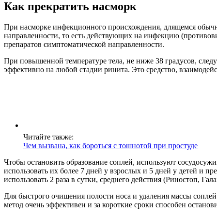
Как прекратить насморк
При насморке инфекционного происхождения, длящемся обычно
направленности, то есть действующих на инфекцию (противови
препаратов симптоматической направленности.
При повышенной температуре тела, не ниже 38 градусов, сле
эффективно на любой стадии ринита. Это средство, взаимодейс
Читайте также:
Чем вызвана, как бороться с тошнотой при простуде
Чтобы остановить образование соплей, используют сосудосужив
использовать их более 7 дней у взрослых и 5 дней у детей и 
использовать 2 раза в сутки, среднего действия (Риностоп, Гала
Для быстрого очищения полости носа и удаления массы соплей 
метод очень эффективен и за короткие сроки способен останови