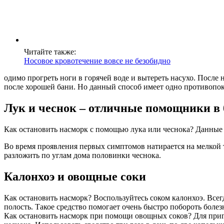
Читайте также:
Носовое кровотечение вовсе не безобидно
одимо прогреть ноги в горячей воде и вытереть насухо. После
после хорошей бани. Но данный способ имеет одно противопок
Лук и чеснок – отличные помощники в 
Как остановить насморк с помощью лука или чеснока? Данны
Во время проявления первых симптомов натирается на мелкой т
разложить по углам дома половинки чеснока.
Калонхоэ и овощные соки
Как остановить насморк? Воспользуйтесь соком калонхоэ. Всег
полость. Такое средство помогает очень быстро побороть болез
Как остановить насморк при помощи овощных соков? Для пригот