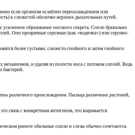
бенно если организм ослаблен переохлаждением или
сть) к слизистой оболочке верхних дыхательных путей.
: усиленное образование носового секрета. Сопли буквально
плей. Они прозрачные серозные (как «водичка») или серозно-
овятся более густыми, слизисто-гнойного и затем гнойного
 механизмов, и удаляя из полости носа с потоком соплей. Ведь
и бактерий.
ргены различного происхождения. Пыльца различных растений,
 это связь с конкретным антигеном, что выражается
гическом рините обильные сопли и слезы обычно сочетаются.