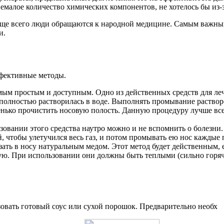
емалое количество химических компонентов, не хотелось бы из-з
 чаще всего люди обращаются к народной медицине. Самым важ
и.
ффективные методы.
ым простым и доступным. Одно из действенных средств для леч
полностью растворилась в воде. Выполнять промывание раствор
ько прочистить носовую полость. Данную процедуру лучше всего
овании этого средства наутро можно и не вспомнить о болезни
, чтобы улетучился весь газ, и потом промывать ею нос каждые
азать в носу натуральным медом. Этот метод будет действенным,
ую. При использовании они должны быть теплыми (сильно горячи
вать готовый соус или сухой порошок. Предварительно необх