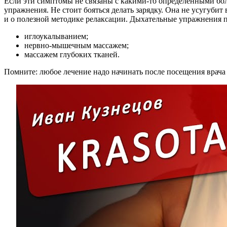
Если эти симптомы не связаны с какими-то определенными бол
упражнения. Не стоит бояться делать зарядку. Она не усугубит
и о полезной методике релаксации. Дыхательные упражнения 
иглоукалыванием;
нервно-мышечным массажем;
массажем глубоких тканей.
Помните: любое лечение надо начинать после посещения врача 