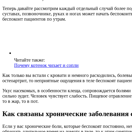
Теперь давайте рассмотрим каждый отдельный случай более подр
суставах, позвоночнике, руках и ногах может начать беспокоить
беспокоит пациентов по утрам.
Читайте также:
Почему котенок чихает и сопли
Как только вы встали с кровати и немного расходились, болевы
остеоартрит, то неприятные ощущения в теле беспокоят пациен
Укус насекомых, в особенности клеща, сопровождается болями в
сильно зудит. Человек чувствует слабость. Пищевое отравлени
то в жар, то в пот.
Как связаны хронические заболевания с
Если у вас хронические боли, которые беспокоят постоянно, н
обращать длительное время на ломоту в теле, то к этим симпто