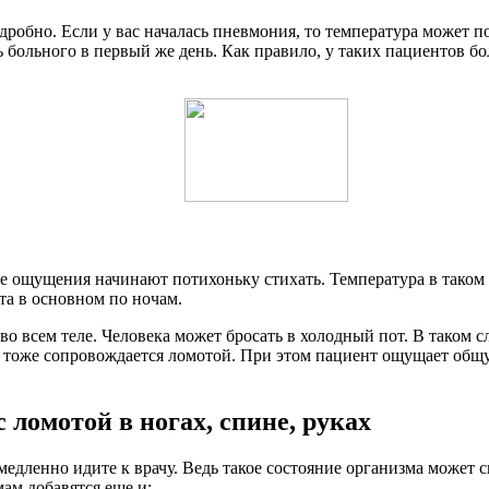
обно. Если у вас началась пневмония, то температура может подн
 больного в первый же день. Как правило, у таких пациентов бол
е ощущения начинают потихоньку стихать. Температура в таком с
та в основном по ночам.
о всем теле. Человека может бросать в холодный пот. В таком сл
е тоже сопровождается ломотой. При этом пациент ощущает общую
 ломотой в ногах, спине, руках
емедленно идите к врачу. Ведь такое состояние организма может
мам добавятся еще и: