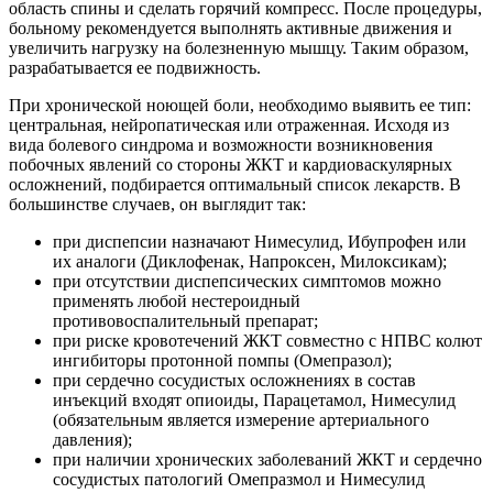
область спины и сделать горячий компресс. После процедуры,
больному рекомендуется выполнять активные движения и
увеличить нагрузку на болезненную мышцу. Таким образом,
разрабатывается ее подвижность.
При хронической ноющей боли, необходимо выявить ее тип:
центральная, нейропатическая или отраженная. Исходя из
вида болевого синдрома и возможности возникновения
побочных явлений со стороны ЖКТ и кардиоваскулярных
осложнений, подбирается оптимальный список лекарств. В
большинстве случаев, он выглядит так:
при диспепсии назначают Нимесулид, Ибупрофен или
их аналоги (Диклофенак, Напроксен, Милоксикам);
при отсутствии диспепсических симптомов можно
применять любой нестероидный
противовоспалительный препарат;
при риске кровотечений ЖКТ совместно с НПВС колют
ингибиторы протонной помпы (Омепразол);
при сердечно сосудистых осложнениях в состав
инъекций входят опиоиды, Парацетамол, Нимесулид
(обязательным является измерение артериального
давления);
при наличии хронических заболеваний ЖКТ и сердечно
сосудистых патологий Омепразмол и Нимесулид