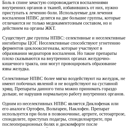
Боль в спине зачастую сопровождается воспалениями
внутренних органов и тканей, избавившись от них, нужно
приступать к лечению боли. Используемые для лечения
воспаления НПВС делятся на две большие группы, которые
отличаются не только медикаментозным составом, но и
действием на органы ЖКТ.
Существует две группы НПВС: селективные и неселективные
ингибиторы ЦОГ. Неселективные способствуют угнетению
ферментов циклооксигеназы, которые участвуют в
образовании медиаторов воспаления. Но такие препараты
плохо сказываются на внутренних органах желудочно-
кишечного тракта, они могут провоцировать образование
язвы желудка.
Селективные НПВС более мягко воздействуют на желудок, не
имеют побочных явлений и не воздействуют на суставной
хрящ. Препараты данного типа можно принимать гораздо
дольше, не нарушив нормальную работу внутренних органов.
Одним из неселективных НПВС является Диклофенак или
его аналоги Ортофен, Вольтарен, Наклофен. Препарат
используется при боли в позвоночнике, артрите, остеоартрозе,
спондилите, приступах подагры, спондилоартрите, при
послеоперационных болях и дискомфорте после