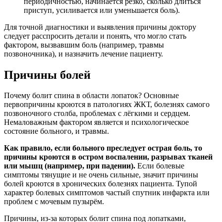
периодичностью, начинается резко, сколько длиться
приступ, усиливается или уменьшается боль).
Для точной диагностики и выявления причины доктору
следует расспросить детали и понять, что могло стать
фактором, вызвавшим боль (например, травмы
позвоночника), и назначить лечение пациенту.
Причины болей
Почему болит спина в области лопаток? Основные
первопричины кроются в патологиях ЖКТ, болезнях самого
позвоночного столба, проблемах с лёгкими и сердцем.
Немаловажным фактором является и психологическое
состояние больного, и травмы.
Как правило, если больного преследует острая боль, то
причины кроются в остром воспалении, разрывах тканей
или мышц (например, при падении).
Если болевые
симптомы тянущие и не очень сильные, значит причины
болей кроются в хронических болезнях пациента. Тупой
характер болевых симптомов частый спутник инфаркта или
проблем с мочевым пузырём.
Причины, из-за которых болит спина под лопатками,