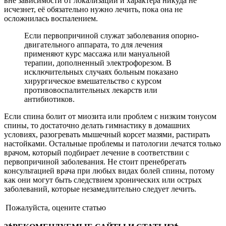
вне зависимости от локализации и характера никуда не
исчезнет, её обязательно нужно лечить, пока она не
осложнилась воспалением.
Если первопричиной служат заболевания опорно-
двигательного аппарата, то для лечения
применяют курс массажа или мануальной
терапии, дополненный электрофорезом. В
исключительных случаях больным показано
хирургическое вмешательство с курсом
противовоспалительных лекарств или
антибиотиков.
Если спина болит от миозита или проблем с низким тонусом
спины, то достаточно делать гимнастику в домашних
условиях, разогревать мышечный корсет мазями, растирать
настойками. Остальные проблемы и патологии лечатся только
врачом, который подбирает лечение в соответствии с
первопричиной заболевания. Не стоит пренебрегать
консультацией врача при любых видах болей спины, потому
как они могут быть следствием хронических или острых
заболеваний, которые незамедлительно следует лечить.
Пожалуйста, оцените статью