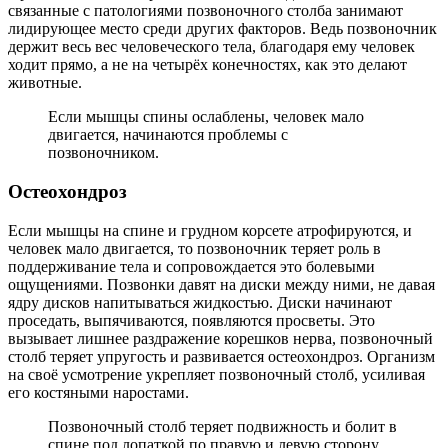
связанные с патологиями позвоночного столба занимают
лидирующее место среди других факторов. Ведь позвоночник
держит весь вес человеческого тела, благодаря ему человек
ходит прямо, а не на четырёх конечностях, как это делают
животные.
Если мышцы спины ослаблены, человек мало
двигается, начинаются проблемы с
позвоночником.
Остеохондроз
Если мышцы на спине и грудном корсете атрофируются, и
человек мало двигается, то позвоночник теряет роль в
поддерживание тела и сопровождается это болевыми
ощущениями. Позвонки давят на диски между ними, не давая
ядру дисков напитываться жидкостью. Диски начинают
проседать, выпячиваются, появляются просветы. Это
вызывает лишнее раздражение корешков нерва, позвоночный
столб теряет упругость и развивается остеохондроз. Организм
на своё усмотрение укрепляет позвоночный столб, усиливая
его костяными наростами.
Позвоночный столб теряет подвижность и болит в
спине под лопаткой по правую и левую сторону.