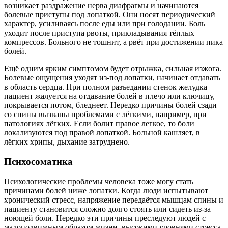
возникает раздражение нерва диафрагмы и начинаются
болевые приступы под лопаткой. Они носят периодический
характер, усиливаясь после еды или при голодании. Боль
уходит после приступа рвоты, прикладывания тёплых
компрессов. Больного не тошнит, а рвёт при достижении пика
болей.
Ещё одним ярким симптомом будет отрыжка, сильная изжога.
Болевые ощущения уходят из-под лопатки, начинает отдавать
в область сердца. При полном разъедании стенок желудка
пациент жалуется на отдавание болей в плечо или ключицу,
покрывается потом, бледнеет. Нередко причины болей сзади
со спины вызваны проблемами с лёгкими, например, при
патологиях лёгких. Если болит правое легкое, то боли
локализуются под правой лопаткой. Больной кашляет, в
лёгких хрипы, дыхание затруднено.
Психосоматика
Психологические проблемы человека тоже могу стать
причинами болей ниже лопатки. Когда люди испытывают
хронический стресс, напряжение передаётся мышцам спины и
пациенту становится сложно долго стоять или сидеть из-за
ноющей боли. Нередко эти причины преследуют людей с
малоподвижным образом жизни, высокими уровнями стресса