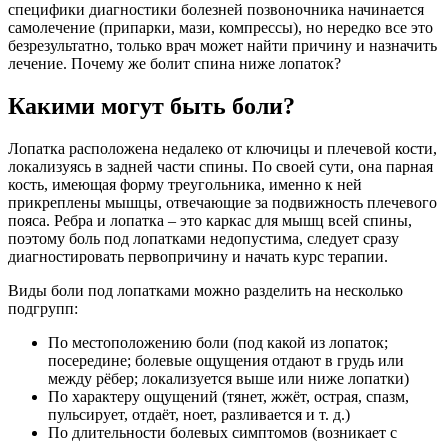
специфики диагностики болезней позвоночника начинается
самолечение (припарки, мази, компрессы), но нередко все это
безрезультатно, только врач может найти причину и назначить
лечение. Почему же болит спина ниже лопаток?
Какими могут быть боли?
Лопатка расположена недалеко от ключицы и плечевой кости,
локализуясь в задней части спины. По своей сути, она парная
кость, имеющая форму треугольника, именно к ней
прикреплены мышцы, отвечающие за подвижность плечевого
пояса. Ребра и лопатка – это каркас для мышц всей спины,
поэтому боль под лопатками недопустима, следует сразу
диагностировать первопричину и начать курс терапии.
Виды боли под лопатками можно разделить на несколько
подгрупп:
По местоположению боли (под какой из лопаток;
посередине; болевые ощущения отдают в грудь или
между рёбер; локализуется выше или ниже лопатки)
По характеру ощущений (тянет, жжёт, острая, спазм,
пульсирует, отдаёт, ноет, разливается и т. д.)
По длительности болевых симптомов (возникает с