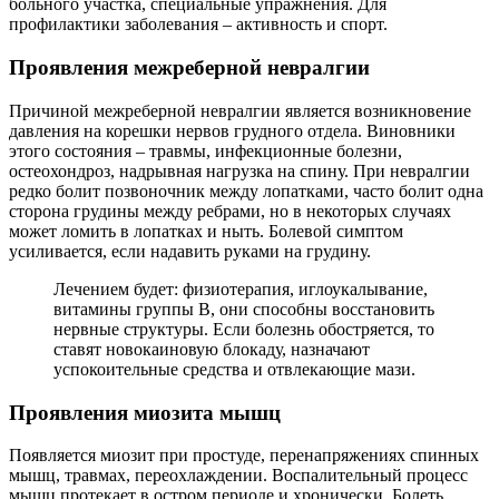
больного участка, специальные упражнения. Для
профилактики заболевания – активность и спорт.
Проявления межреберной невралгии
Причиной межреберной невралгии является возникновение
давления на корешки нервов грудного отдела. Виновники
этого состояния – травмы, инфекционные болезни,
остеохондроз, надрывная нагрузка на спину. При невралгии
редко болит позвоночник между лопатками, часто болит одна
сторона грудины между ребрами, но в некоторых случаях
может ломить в лопатках и ныть. Болевой симптом
усиливается, если надавить руками на грудину.
Лечением будет: физиотерапия, иглоукалывание,
витамины группы В, они способны восстановить
нервные структуры. Если болезнь обостряется, то
ставят новокаиновую блокаду, назначают
успокоительные средства и отвлекающие мази.
Проявления миозита мышц
Появляется миозит при простуде, перенапряжениях спинных
мышц, травмах, переохлаждении. Воспалительный процесс
мышц протекает в остром периоде и хронически. Болеть