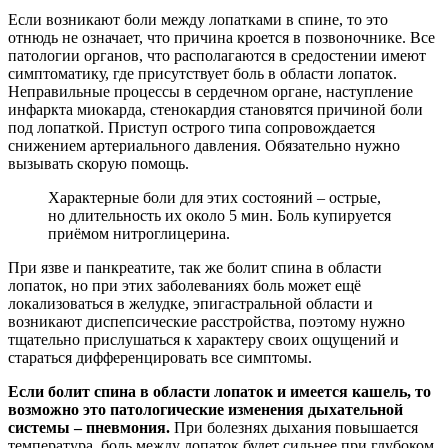
Если возникают боли между лопатками в спине, то это
отнюдь не означает, что причина кроется в позвоночнике. Все
патологии органов, что располагаются в средостении имеют
симптоматику, где присутствует боль в области лопаток.
Неправильные процессы в сердечном органе, наступление
инфаркта миокарда, стенокардия становятся причиной боли
под лопаткой. Приступ острого типа сопровождается
снижением артериального давления. Обязательно нужно
вызывать скорую помощь.
Характерные боли для этих состояний – острые,
но длительность их около 5 мин. Боль купируется
приёмом нитроглицерина.
При язве и панкреатите, так же болит спина в области
лопаток, но при этих заболеваниях боль может ещё
локализоваться в желудке, эпигастральной области и
возникают диспепсические расстройства, поэтому нужно
тщательно прислушаться к характеру своих ощущений и
стараться дифференцировать все симптомы.
Если болит спина в области лопаток и имеется кашель, то
возможно это патологические изменения дыхательной
системы – пневмония.
При болезнях дыхания повышается
температура, боль между лопаток будет сильнее при глубоком