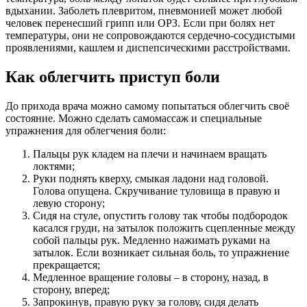
вдыхании. Заболеть плевритом, пневмонией может любой
человек перенесший грипп или ОРЗ. Если при болях нет
температуры, они не сопровождаются сердечно-сосудистыми
проявлениями, кашлем и диспепсическими расстройствами.
Как облегчить приступ боли
До прихода врача можно самому попытаться облегчить своё
состояние. Можно сделать самомассаж и специальные
упражнения для облегчения боли:
Пальцы рук кладем на плечи и начинаем вращать
локтями;
Руки поднять кверху, смыкая ладони над головой.
Голова опущена. Скручивание туловища в правую и
левую сторону;
Сидя на стуле, опустить голову так чтобы подбородок
касался груди, на затылок положить сцепленные между
собой пальцы рук. Медленно нажимать руками на
затылок. Если возникает сильная боль, то упражнение
прекращается;
Медленное вращение головы – в сторону, назад, в
сторону, вперед;
Запрокинув, правую руку за голову, сидя делать