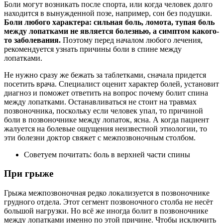
Боли могут возникать после спорта, или когда человек долго
находится в вынужденной позе, например, сон без подушки.
Боли любого характера: сильная боль, ломота, тупая боль
между лопатками не является болезнью, а симптом какого-
то заболевания.
Поэтому перед началом любого лечения,
рекомендуется узнать причины боли в спине между
лопатками.
Не нужно сразу же бежать за таблетками, сначала придется
посетить врача. Специалист оценит характер болей, установит
диагноз и поможет ответить на вопрос почему болит спина
между лопатками. Останавливаться не стоит на травмах
позвоночника, поскольку если человек упал, то причиной
боли в позвоночнике между лопаток, ясна. А когда пациент
жалуется на болевые ощущения неизвестной этиологии, то
эти болезни доктор свяжет с межпозвоночным столбом.
Советуем почитать: боль в верхней части спины
При грыже
Грыжа межпозвоночная редко локализуется в позвоночнике
грудного отдела. Этот сегмент позвоночного столба не несёт
большой нагрузки. Но всё же иногда болит в позвоночнике
между лопатками именно по этой причине. Чтобы исключить