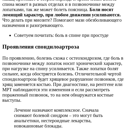
спина может в разных отделах и в позвоночнике между
лопатками, так же может болеть поясница.
Боли носят
ломящий характер, при любом движении усиливаются.
Что делать при миозите? Помогают мази обезболивающего
назначения и разогревающего.
Советуем почитать: боль в спине при простуде
Проявления спондилоартроза
По проявлению, болезнь схожа с остеохондрозом, где боль в
позвоночнике между лопаток носит хронический характер,
при нагрузке на спину усиливается. Также лопатки болят
сильнее, когда обостряется болезнь. Отличительной чертой
спондилоартроза будет хрящевое разрушение позвонков, где
хрящ заменяется костью. При диагностике, на рентгене или
МРТ наблюдаются эти изменения и если рассмотреть
пораженный позвонок, то на нем обнаружатся костные
выступы.
Лечение назначают комплексное. Сначала
снимают болевой синдром – это могут быть
анальгетики, нестероидные лекарства,
новокаиновые блокады.