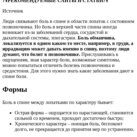
?‍⚕️РЕКОМЕНДУЕМЫЕ САЙТЫ И СТАТЬИ?‍⚕️
Источник
Люди связывают боль в спине в области лопаток с состоянием
позвоночника. Но боль в верхней части спины иногда
возникает из-за заболеваний сердца, сосудистой и
дыхательной системы, эпигастрии.
Боль обманчива,
локализуется в одном каком-то месте, например, в груди, а
иррадиацию может давать именно в спину, поэтому люди
думают, что болит в позвоночнике.
Прислушиваясь к
ощущениям, зная характер боли, возможные симптомы,
можно попытаться отличить болезнь позвоночника и
средостения. Для этого нужно знать какие заболевания дают в
спине боли.
Формы
Боль в спине между лопатками по характеру бывает:
Острая форма – ощущается по нарастающей, становится
сильной со временем, проходит достаточно быстро;
Хронического характера – ноющая боль, беспокоит
долго, не прекращается до принятия мер по устранению.