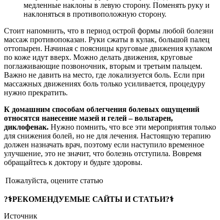
медленные наклоны в левую сторону. Поменять руку и
наклоняться в противоположную сторону.
Стоит напомнить, что в период острой формы любой болезни
массаж противопоказан. Руки сжаты в кулак, большой палец
оттопырен. Начиная с поясницы круговые движения кулаком
по коже идут вверх. Можно делать движения, круговые
поглаживающие позвоночник, вторым и третьим пальцем.
Важно не давить на место, где локализуется боль. Если при
массажных движениях боль только усиливается, процедуру
нужно прекратить.
К домашним способам облегчения болевых ощущений
относятся нанесение мазей и гелей – вольтарен,
диклофенак.
Нужно помнить, что все эти мероприятия только
для снижения болей, но не для лечения. Настоящую терапию
должен назначать врач, поэтому если наступило временное
улучшение, это не значит, что болезнь отступила. Вовремя
обращайтесь к доктору и будьте здоровы.
Пожалуйста, оцените статью
?‍⚕️РЕКОМЕНДУЕМЫЕ САЙТЫ И СТАТЬИ?‍⚕️
Источник