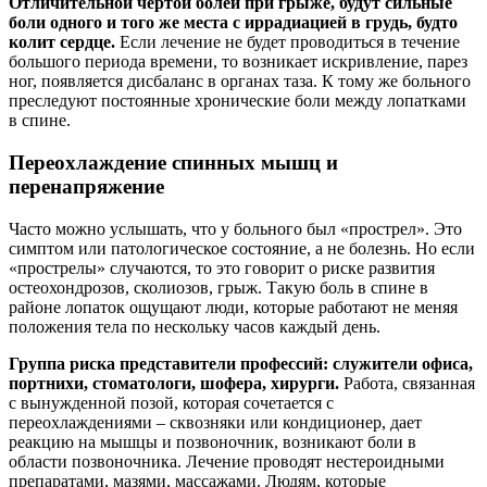
Отличительной чертой болей при грыже, будут сильные
боли одного и того же места с иррадиацией в грудь, будто
колит сердце.
Если лечение не будет проводиться в течение
большого периода времени, то возникает искривление, парез
ног, появляется дисбаланс в органах таза. К тому же больного
преследуют постоянные хронические боли между лопатками
в спине.
Переохлаждение спинных мышц и
перенапряжение
Часто можно услышать, что у больного был «прострел». Это
симптом или патологическое состояние, а не болезнь. Но если
«прострелы» случаются, то это говорит о риске развития
остеохондрозов, сколиозов, грыж. Такую боль в спине в
районе лопаток ощущают люди, которые работают не меняя
положения тела по нескольку часов каждый день.
Группа риска представители профессий: служители офиса,
портнихи, стоматологи, шофера, хирурги.
Работа, связанная
с вынужденной позой, которая сочетается с
переохлаждениями – сквозняки или кондиционер, дает
реакцию на мышцы и позвоночник, возникают боли в
области позвоночника. Лечение проводят нестероидными
препаратами, мазями, массажами. Людям, которые